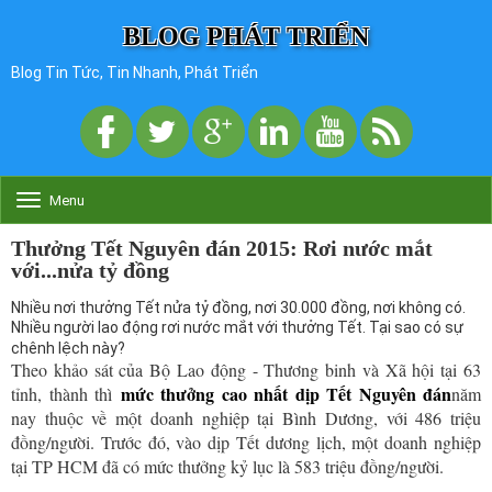
BLOG PHÁT TRIỂN
Blog Tin Tức, Tin Nhanh, Phát Triển
Menu
T
o
g
Thưởng Tết Nguyên đán 2015: Rơi nước mắt
g
với...nửa tỷ đồng
l
e
Nhiều nơi thưởng Tết nửa tỷ đồng, nơi 30.000 đồng, nơi không có.
n
Nhiều người lao động rơi nước mắt với thưởng Tết. Tại sao có sự
a
chênh lệch này?
v
Theo khảo sát của Bộ Lao động - Thương binh và Xã hội tại 63
i
mức thưởng cao nhất dịp Tết Nguyên đán
tỉnh, thành thì
năm
g
nay thuộc về một doanh nghiệp tại Bình Dương, với 486 triệu
a
t
đồng/người. Trước đó, vào dịp Tết dương lịch, một doanh nghiệp
i
tại TP HCM đã có mức thưởng kỷ lục là 583 triệu đồng/người.
o