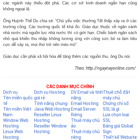
các ngành này thiếu đột phá. Các cơ sở kinh doanh ngắn hạn cũng
không ngoại lệ.
Ông Huỳnh Thế Du chia sẻ: “Chủ yếu việc thưởng Tết thấp xảy ra ở các
trường công. Các trường quốc tế khá ổn. Giáo dục thuộc về ngân sánh
nhà nước mà nguồn lực nhà nước thì có giới hạn. Chiếc bánh ngân sách
nhỏ quá khiến thu nhập không tương ứng với công sức bỏ ra làm tiêu
cực dễ xảy ra, mọi thứ trở nên méo mó”.
Giáo dục cần phải xã hội hóa để tăng thêm các nguồn thu, ông Du nói.
Theo: http://ngaynayonline.com/
CÁC DANH MỤC CHÍNH
Dịch vụ
Dịch vụ Hosting
DV Email và tính
Thuê chỗ đặt
Tên miền quốc
giá rẻ
năng
máy chủ
tế
Tính năng chung
Email Hosting
Chứng chỉ số
Tên miền Việt
Java Web Hosting
Email Server
SSL là gì
Nam
Reseller Linux
Riêng
Lựa chọn loại
Window Web
Hosting
Thuê máy chủ
SSL
Hosting
Reseller Window
ảo
Bảng giá Global
Linux Web
Hosting
Thuê máy chủ
Sign
Hosting
riêng
Thiết kế Website