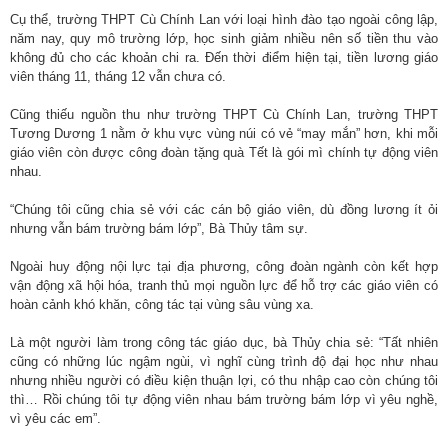
Cụ thể, trường THPT Cù Chính Lan với loại hình đào tạo ngoài công lập,
năm nay, quy mô trường lớp, học sinh giảm nhiều nên số tiền thu vào
không đủ cho các khoản chi ra. Đến thời điểm hiện tại, tiền lương giáo
viên tháng 11, tháng 12 vẫn chưa có.
Cũng thiếu nguồn thu như trường THPT Cù Chính Lan, trường THPT
Tương Dương 1 nằm ở khu vực vùng núi có vẻ “may mắn” hơn, khi mỗi
giáo viên còn được công đoàn tặng quà Tết là gói mì chính tự động viên
nhau.
“Chúng tôi cũng chia sẻ với các cán bộ giáo viên, dù đồng lương ít ỏi
nhưng vẫn bám trường bám lớp”, Bà Thủy tâm sự.
Ngoài huy động nội lực tại địa phương, công đoàn ngành còn kết hợp
vận động xã hội hóa, tranh thủ mọi nguồn lực để hỗ trợ các giáo viên có
hoàn cảnh khó khăn, công tác tại vùng sâu vùng xa.
Là một người làm trong công tác giáo dục, bà Thủy chia sẻ: “Tất nhiên
cũng có những lúc ngậm ngùi, vì nghĩ cùng trình độ đại học như nhau
nhưng nhiều người có điều kiện thuận lợi, có thu nhập cao còn chúng tôi
thì… Rồi chúng tôi tự động viên nhau bám trường bám lớp vì yêu nghề,
vì yêu các em”.