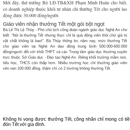
n
Mới đây, thứ trưởng Bộ LĐ-TB&XH Phạm Minh Huân cho biết,
có doanh nghiệp thuộc khối tư nhân chỉ thưởng Tết cho người lao
động được 30.000 đồng/người
Giáo viên nhận thưởng Tết một gói bột ngọt
Bà Lê Thị Lệ Thủy - Phó chủ tịch công đoàn ngành giáo dục Nghệ An cho
biết: “Nói là thưởng Tết nhưng thực chỉ là quà động viên thôi chứ giá trị
vật chất không là bao!”. Bà Thủy thông tin, năm nay, mức thưởng Tết
cho giáo viên tại Nghệ An dao động trung bình 500.000-600.000
đồng/người đối với khối THPT và các Trung tâm giáo dục thường xuyên
trực thuộc Sở Giáo dục - Đào tạo Nghệ An. Riêng khối trường mầm non,
tiểu học, THCS còn thấp hơn. Nhiều trường học chỉ thưởng giáo viên
vẻn vẹn 100.000 đồng, thậm chí có 2 trường không thưởng Tết.
Không hi vọng được thưởng Tết, công nhân chỉ mong có tiề
đón Tết với gia đình.