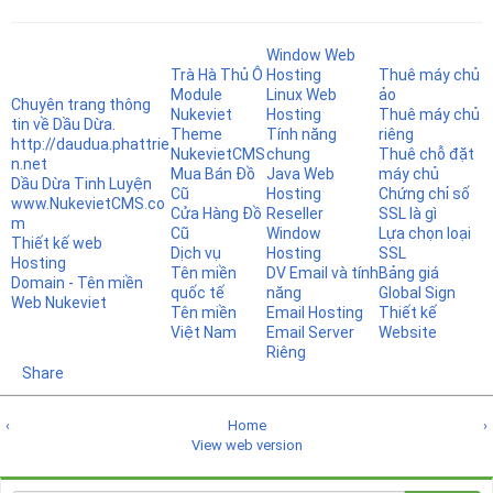
Window Web
Trà Hà Thủ Ô
Hosting
Thuê máy chủ
Module
Linux Web
ảo
Chuyên trang thông
Nukeviet
Hosting
Thuê máy chủ
tin về Dầu Dừa.
Theme
Tính năng
riêng
http://daudua.phattrie
NukevietCMS
chung
Thuê chỗ đặt
n.net
Mua Bán Đồ
Java Web
máy chủ
Dầu Dừa Tinh Luyện
Cũ
Hosting
Chứng chỉ số
www.NukevietCMS.co
Cửa Hàng Đồ
Reseller
SSL là gì
m
Cũ
Window
Lựa chọn loại
Thiết kế web
Dịch vụ
Hosting
SSL
Hosting
Tên miền
DV Email và tính
Bảng giá
Domain - Tên miền
quốc tế
năng
Global Sign
Web Nukeviet
Tên miền
Email Hosting
Thiết kế
Việt Nam
Email Server
Website
Riêng
Share
‹
Home
›
View web version