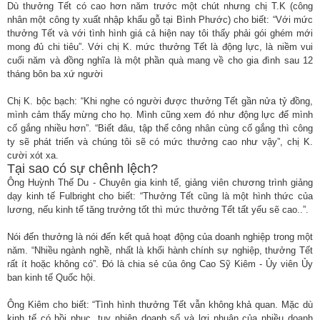
Dù thưởng Tết có cao hơn năm trước một chút nhưng chị T.K (công
nhân một công ty xuất nhập khẩu gỗ tại Bình Phước) cho biết: “Với mức
thưởng Tết và với tình hình giá cả hiện nay tôi thấy phải gói ghém mới
mong đủ chi tiêu”. Với chị K. mức thưởng Tết là động lực, là niềm vui
cuối năm và đồng nghĩa là một phần quà mang về cho gia đình sau 12
tháng bôn ba xứ người
Chị K. bộc bạch: “Khi nghe có người được thưởng Tết gần nửa tỷ đồng,
mình cảm thấy mừng cho họ. Mình cũng xem đó như động lực để mình
cố gắng nhiều hơn”. “Biết đâu, tập thể công nhân cùng cố gắng thì công
ty sẽ phát triển và chúng tôi sẽ có mức thưởng cao như vậy”, chị K.
cười xót xa.
Tại sao có sự chênh lệch?
Ông Huỳnh Thế Du - Chuyên gia kinh tế, giảng viên chương trình giảng
dạy kinh tế Fulbright cho biết: “Thưởng Tết cũng là một hình thức của
lương, nếu kinh tế tăng trưởng tốt thì mức thưởng Tết tất yếu sẽ cao..”.
Nói đến thưởng là nói đến kết quả hoạt động của doanh nghiệp trong một
năm. “Nhiều ngành nghề, nhất là khối hành chính sự nghiệp, thưởng Tết
rất ít hoặc không có”. Đó là chia sẻ của ông Cao Sỹ Kiêm - Ủy viên Ủy
ban kinh tế Quốc hội.
Ông Kiêm cho biết: “Tình hình thưởng Tết vẫn không khả quan. Mặc dù
kinh tế có hồi phục, tuy nhiên doanh số và lợi nhuận của nhiều doanh