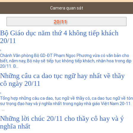
n
Camera quan sát
20/11
Showing posts with label
.
Show all posts
Bộ Giáo dục năm thứ 4 không tiếp khách
20/11
›
Chánh Văn phòng Bộ GD-ĐT Phạm Ngọc Phương vừa có văn bản cho
biết, năm nay, Bộ này sẽ tiếp tục không tiếp khách, nhận hoa trong dịp
20/11. Đ...
Những câu ca dao tục ngữ hay nhất về thầy
cô ngày 20/11
›
Tổng hợp những câu ca dao, tục ngữ về thầy cô, ca dao tục ngữ về tôn
sư trọng đạo hay và ý nghĩa nhất trong ngày nhà giáo Việt Nam 20-11.
...
Những lời chúc 20/11 cho thầy cô hay và ý
nghĩa nhất