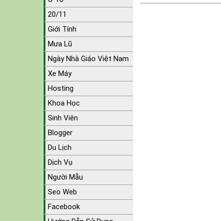
20/11
Giới Tính
Mưa Lũ
Ngày Nhà Giáo Việt Nam
Xe Máy
Hosting
Khoa Học
Sinh Viên
Blogger
Du Lịch
Dịch Vụ
Người Mẫu
Seo Web
Facebook