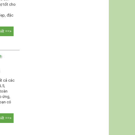
ợ tốt cho
đẹp, đặc
tiết ==>
e
t cả các
L5,
 toàn
áp ứng,
 bạn có
tiết ==>