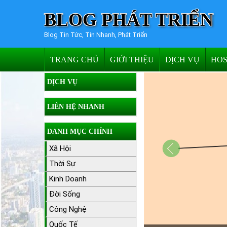
BLOG PHÁT TRIỂN
Blog Tin Tức, Tin Nhanh, Phát Triển
TRANG CHỦ
GIỚI THIỆU
DỊCH VỤ
HOS
DỊCH VỤ
LIÊN HỆ NHANH
DANH MỤC CHÍNH
Xã Hội
Thời Sự
Kinh Doanh
Đời Sống
Công Nghệ
Quốc Tế