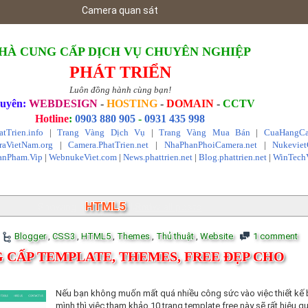
Phần mề
HÀ CUNG CẤP DỊCH VỤ CHUYÊN NGHIỆP
PHÁT TRIỂN
Luôn đồng hành cùng bạn!
uyên:
WEBDESIGN
-
HOSTING
-
DOMAIN
-
CCTV
Hotline
:
0903 880 905
-
0931 435 998
atTrien.info
|
Trang Vàng Dịch Vụ
|
Trang Vàng Mua Bán
|
CuaHangCa
aVietNam.org
|
Camera.PhatTrien.net
|
NhaPhanPhoiCamera.net
|
Nukevie
anPham.Vip
|
WebnukeViet.com
|
News.phattrien.net
|
Blog.phattrien.net
|
WinTech
HTML5
Showing posts with label
.
Show all posts
Blogger
,
CSS3
,
HTML5
,
Themes
,
Thủ thuật
,
Website
1 comment
G CẤP TEMPLATE, THEMES, FREE ĐẸP CHO
Nếu bạn không muốn mất quá nhiều công sức vào việc thiết kế 
mình thì việc tham khảo 10 trang template free này sẽ rất hiệu q