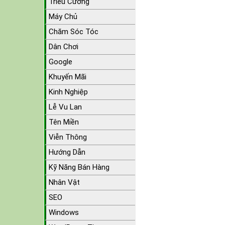
Triều Cường
Máy Chủ
Chăm Sóc Tóc
Dân Chơi
Google
Khuyến Mãi
Kinh Nghiệp
Lễ Vu Lan
Tên Miền
Viễn Thông
Hướng Dẫn
Kỹ Năng Bán Hàng
Nhân Vật
SEO
Windows