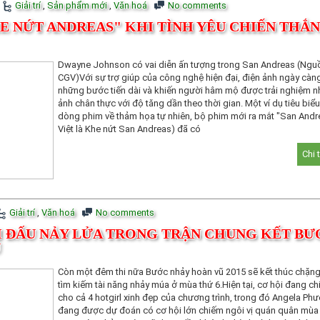
Giải trí
,
Sản phẩm mới
,
Văn hoá
No comments
E NỨT ANDREAS" KHI TÌNH YÊU CHIẾN THẮ
Dwayne Johnson có vai diễn ấn tượng trong San Andreas (Ngu
CGV)Với sự trợ giúp của công nghệ hiện đại, điện ảnh ngày càn
những bước tiến dài và khiến người hâm mộ được trải nghiệm n
ảnh chân thực với độ tăng dần theo thời gian. Một ví dụ tiêu biểu
dòng phim về thảm họa tự nhiên, bộ phim mới ra mắt "San Andr
Việt là Khe nứt San Andreas) đã có
Chi 
Giải trí
,
Văn hoá
No comments
HI ĐẤU NẢY LỬA TRONG TRẬN CHUNG KẾT BƯ
Ũ
Còn một đêm thi nữa Bước nhảy hoàn vũ 2015 sẽ kết thúc chặn
tìm kiếm tài năng nhảy múa ở mùa thứ 6.Hiện tại, cơ hội đang ch
cho cả 4 hotgirl xinh đẹp của chương trình, trong đó Angela Ph
đang được dự đoán có cơ hội lớn chiếm ngôi vị quán quân mùa