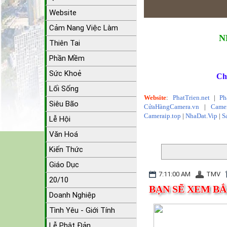
Website
Cảm Nang Việc Làm
N
Thiên Tai
Phần Mềm
Sức Khoẻ
Ch
Lối Sống
Website
:
PhatTrien.net
|
Ph
Siêu Bão
CửaHàngCamera.vn
|
Camer
Cameraip.top
|
NhaDat.Vip
|
S
Lễ Hội
Văn Hoá
Kiến Thức
Giáo Dục
7:11:00 AM
TMV
20/10
BẠN SẼ XEM BẮ
Doanh Nghiệp
Tình Yêu - Giới Tính
Lễ Phật Đản