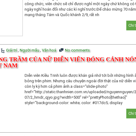
công chức, viên chức sẽ chỉ được nghỉ một ngày chứ không có
ngày nghỉ hoán đổi như các kì nghỉ trước.Để chào mừng 70 nă
mạng tháng Tám và Quốc khánh 2/9, rất nh
Chi 
Giải trí
,
Người mẫu
,
Văn hoá
No comments
NG TRẦM CỦA NỮ DIỄN VIÊN ĐÓNG CẢNH NÓ
T NAM
Diễn viên Kiều Trinh luôn được khán giả nhớ tới bởi những hình
bỏng trên phim. Nhưng câu chuyện ngoài đời thật của nữ diễn v
còn ly kỳ hơn cả phim ảnh.a class="slide-photo"
href="http://static.thanhnien.com.vn/uploaded/nguyennguyen/
07/2_hmdr_qjyo.jpg?width=500" rel="prettyPhoto[thethao]"
style="background-color: white; color: #017dc5; display
Chi 