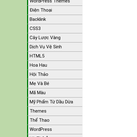
WordPress Themes
Điện Thoại
Backlink
CSS3
Cây Lược Vàng
Dịch Vụ Vệ Sinh
HTML5
Hoa Hau
Hội Thảo
Mẹ Và Bé
Mã Màu
Mỹ Phẩm Từ Dầu Dừa
Themes
Thể Thao
WordPress