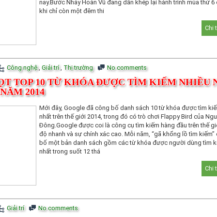
nay.Bước Nhảy Hoàn Vũ đang dần khép lại hành trình mùa thứ 6
khi chỉ còn một đêm thi
Chi 
Công nghệ
,
Giải trí
,
Thị trường
No comments
ỌT TOP 10 TỪ KHÓA ĐƯỢC TÌM KIẾM NHIỀU
NĂM 2014
Mới đây, Google đã công bố danh sách 10 từ khóa được tìm ki
nhất trên thế giới 2014, trong đó có trò chơi Flappy Bird của Ng
Đông.Google được coi là công cụ tìm kiếm hàng đầu trên thế giớ
độ nhanh và sự chính xác cao. Mỗi năm, “gã khổng lồ tìm kiếm”
bố một bản danh sách gồm các từ khóa được người dùng tìm k
nhất trong suốt 12 thá
Chi 
Giải trí
No comments