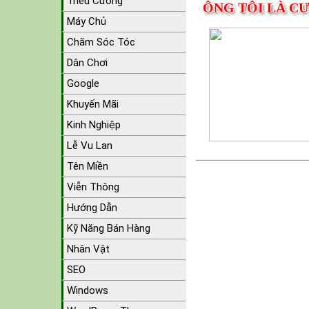
Triều Cường
ÔNG TÔI LÀ C
Máy Chủ
Chăm Sóc Tóc
Dân Chơi
Google
Khuyến Mãi
Kinh Nghiệp
Lễ Vu Lan
Tên Miền
Viễn Thông
Hướng Dẫn
Kỹ Năng Bán Hàng
Nhân Vật
SEO
Windows