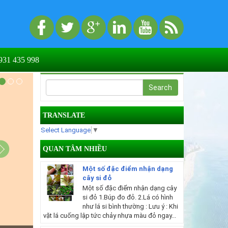
31 435 998
TRANSLATE
Select Language
▼
QUAN TÂM NHIỀU
Một số đặc điểm nhận dạng
cây si đỏ
Một số đặc điểm nhận dạng cây
si đỏ 1.Búp đo đỏ. 2.Lá có hình
như lá si bình thường : Lưu ý : Khi
vặt lá cuống lập tức chảy nhựa màu đỏ ngay...