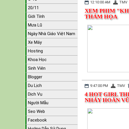
12:10:00 AM
TMV
20/11
XEM PHIM "KH
THẢM HỌA
Giới Tính
Mưa Lũ
Ngày Nhà Giáo Việt Nam
Xe Máy
Hosting
Khoa Học
Sinh Viên
Blogger
Du Lịch
9:47:00 PM
TMV
4 HOT GIRL T
Dịch Vụ
NHẢY HOÀN V
Người Mẫu
Seo Web
Facebook
Hướng Dẫn Sử Dụng