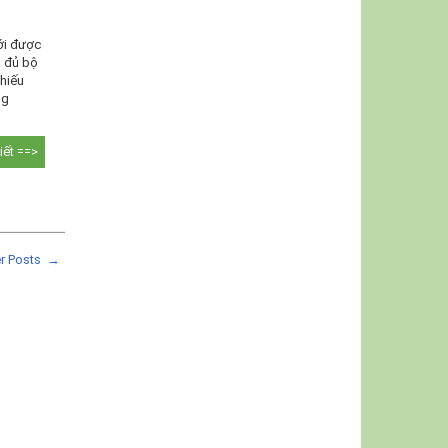
mới được
a đủ bộ
thiếu
ng
tiết ==>
er Posts →