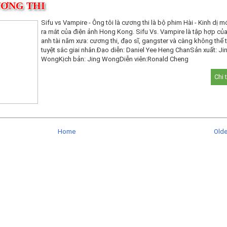
ƯƠNG THI
Sifu vs Vampire - Ông tôi là cương thi là bộ phim Hài - Kinh dị 
ra mắt của điện ảnh Hong Kong. Sifu Vs. Vampire là tập hợp củ
anh tài năm xưa: cương thi, đạo sĩ, gangster và càng không thể 
tuyệt sắc giai nhân.Đạo diễn: Daniel Yee Heng ChanSản xuất: Ji
WongKịch bản: Jing WongDiễn viên:Ronald Cheng
Chi 
Home
Old