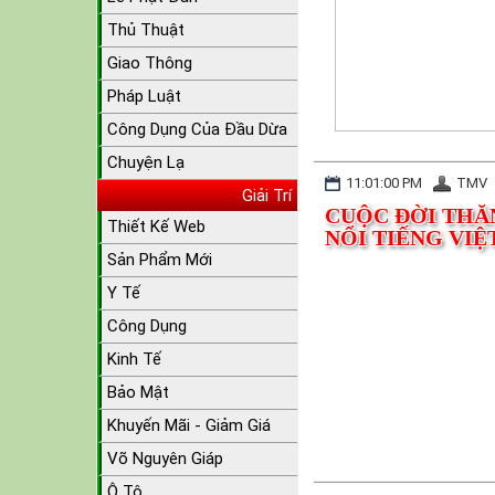
Thủ Thuật
Giao Thông
Pháp Luật
Công Dụng Của Đầu Dừa
Chuyện Lạ
11:01:00 PM
TMV
Giải Trí
CUỘC ĐỜI THĂ
Thiết Kế Web
NỔI TIẾNG VIỆ
Sản Phẩm Mới
Y Tế
Công Dụng
Kinh Tế
Bảo Mật
Khuyến Mãi - Giảm Giá
Võ Nguyên Giáp
Ô Tô