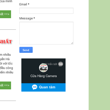
 của mình
Email
*
tiết ==>
Message
*
 NHẤT
ếm nhiều
uyễn Hà
i với tốc
 đều công
iếm nhiều
tiết ==>