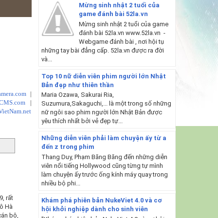
Mừng sinh nhật 2 tuổi của
game đánh bài 52la.vn
Mừng sinh nhật 2 tuổi của game
đánh bài 52la.vn www.52la.vn -
Webgame đánh bài , nơi hội tụ
những tay bài đẳng cấp. 52la.vn được ra đời
và...
Top 10 nữ diễn viên phim người lớn Nhật
Bản đẹp như thiên thần
mera.com
|
Maria Ozawa, Sakurai Ria,
tCMS.com
|
Suzumura,Sakaguchi,... là một trong số những
VietNam.net
nữ ngôi sao phim người lớn Nhật Bản được
yêu thích nhất bởi vẻ đẹp tự...
Những diễn viên phải làm chuyện ấy từ a
đến z trong phim
Thang Duy, Phạm Băng Băng đến những diễn
viên nổi tiếng Hollywood cũng từng tự mình
làm chuyện ấy trước ống kính máy quay trong
nhiều bộ phi...
, rất
Khám phá phiên bản NukeViet 4.0 và cơ
đô Hà
hội khởi nghiệp dành cho sinh viên
cán bộ,