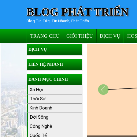
BLOG PHÁT TRIỂN
Blog Tin Tức, Tin Nhanh, Phát Triển
TRANG CHỦ
GIỚI THIỆU
DỊCH VỤ
HOS
DỊCH VỤ
LIÊN HỆ NHANH
DANH MỤC CHÍNH
Xã Hội
Thời Sự
Kinh Doanh
Đời Sống
Công Nghệ
Quốc Tế