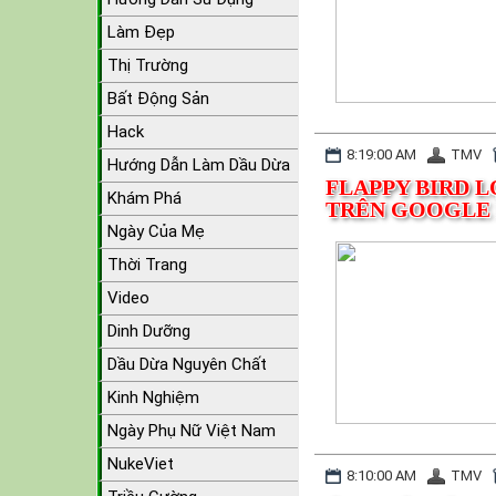
Làm Đẹp
Thị Trường
Bất Động Sản
Hack
8:19:00 AM
TMV
Hướng Dẫn Làm Dầu Dừa
FLAPPY BIRD L
Khám Phá
TRÊN GOOGLE 
Ngày Của Mẹ
Thời Trang
Video
Dinh Dưỡng
Dầu Dừa Nguyên Chất
Kinh Nghiệm
Ngày Phụ Nữ Việt Nam
NukeViet
8:10:00 AM
TMV