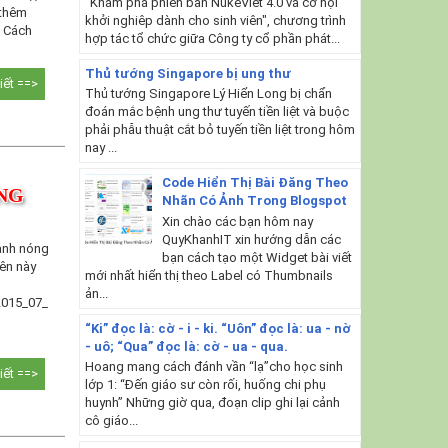
"Khám phá phiên bản NukeViet 4.0 và cơ hội
 thêm
khởi nghiêp dành cho sinh viên", chương trình
m Cách
hợp tác tổ chức giữa Công ty cổ phần phát...
Thủ tướng Singapore bị ung thư
tiết ==>
Thủ tướng Singapore Lý Hiển Long bị chẩn
đoán mắc bệnh ung thư tuyến tiền liệt và buộc
phải phẫu thuật cắt bỏ tuyến tiền liệt trong hôm
nay ...
Code Hiển Thị Bài Đăng Theo
NG
Nhãn Có Ảnh Trong Blogspot
Xin chào các bạn hôm nay
QuyKhanhIT xin hướng dẫn các
 ảnh nóng
bạn cách tạo một Widget bài viết
iên này
mới nhất hiển thị theo Label có Thumbnails
ản...
2015_07_
“Ki” đọc là: cờ - i - ki. “Uôn” đọc là: ua - nờ
- uô; “Qua” đọc là: cờ - ua - qua.
Hoang mang cách đánh vần “lạ”cho học sinh
tiết ==>
lớp 1: “Đến giáo sư còn rối, huống chi phụ
huynh” Những giờ qua, đoạn clip ghi lại cảnh
cô giáo...