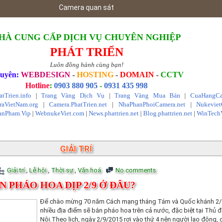
Camera quan sát
HÀ CUNG CẤP DỊCH VỤ CHUYÊN NGHIỆP
PHÁT TRIỂN
Luôn đồng hành cùng bạn!
uyên:
WEBDESIGN
-
HOSTING
-
DOMAIN
-
CCTV
Hotline
:
0903 880 905
-
0931 435 998
atTrien.info
|
Trang Vàng Dịch Vụ
|
Trang Vàng Mua Bán
|
CuaHangCa
aVietNam.org
|
Camera.PhatTrien.net
|
NhaPhanPhoiCamera.net
|
Nukevie
anPham.Vip
|
WebnukeViet.com
|
News.phattrien.net
|
Blog.phattrien.net
|
WinTech
GIẢI TRÍ
Showing posts with label
.
Show all posts
Giải trí
,
Lễ hội
,
Thời sự
,
Văn hoá
No comments
N PHÁO HOA DỊP 2/9 Ở ĐÂU?
Để chào mừng 70 năm Cách mạng tháng Tám và Quốc khánh 2/9
nhiều địa điểm sẽ bắn pháo hoa trên cả nước, đặc biệt tại Thủ 
Nội.Theo lịch, ngày 2/9/2015 rơi vào thứ 4 nên người lao động, 