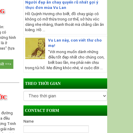
Người đẹp ăn chay quyến rũ nhất gợi ý
thực đơn mùa Vu Lan
NG
Hồ Quỳnh Hương cho biết, đồ chay giúp cô
không có mỡ thừa trong cơ thể, sở hữu vóc
dáng nhẹ nhàng, thanh thoát mà chẳng cần ăn
ồn:
kiêng. Hồ ...
g có
hững hình
Vu Lan này, con viết thư cho
 là ở
mẹ!
eas" (tựa
"Với mong muốn dành những
điều tốt đẹp nhất cho chúng con,
biết bao lần, mẹ phải nén chịu
tiết ==>
trong tủi hổ. Mẹ đừng khóc nhé, vì cuộc đời ...
THEO THỜI GIAN
ỚC
CONTACT FORM
g đường
ia đều
Name
ương Trinh
 giải năm