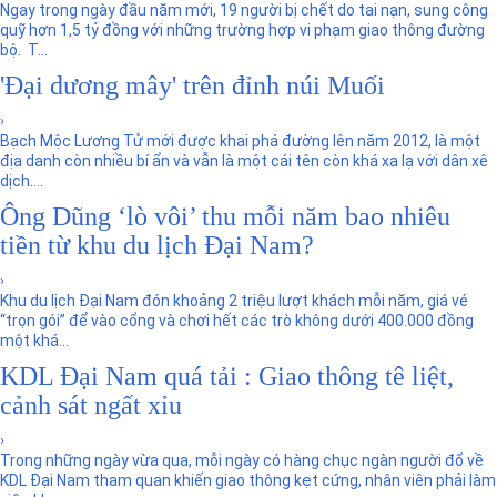
Ngay trong ngày đầu năm mới, 19 người bị chết do tai nạn, sung công
quỹ hơn 1,5 tỷ đồng với những trường hợp vi phạm giao thông đường
bộ. T...
'Đại dương mây' trên đỉnh núi Muối
›
Bạch Mộc Lương Tử mới được khai phá đường lên năm 2012, là một
địa danh còn nhiều bí ẩn và vẫn là một cái tên còn khá xa lạ với dân xê
dịch....
Ông Dũng ‘lò vôi’ thu mỗi năm bao nhiêu
tiền từ khu du lịch Đại Nam?
›
Khu du lịch Đại Nam đón khoảng 2 triệu lượt khách mỗi năm, giá vé
“trọn gói” để vào cổng và chơi hết các trò không dưới 400.000 đồng
một khá...
KDL Đại Nam quá tải : Giao thông tê liệt,
cảnh sát ngất xỉu
›
Trong những ngày vừa qua, mỗi ngày có hàng chục ngàn người đổ về
KDL Đại Nam tham quan khiến giao thông kẹt cứng, nhân viên phải làm