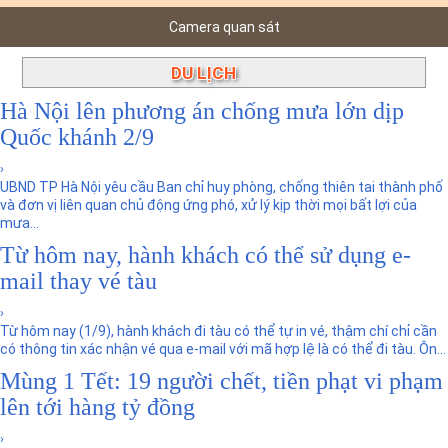
n
Camera quan sát
DU LỊCH
Showing posts with label
.
Show all posts
Hà Nội lên phương án chống mưa lớn dịp
Quốc khánh 2/9
›
UBND TP Hà Nội yêu cầu Ban chỉ huy phòng, chống thiên tai thành phố
và đơn vị liên quan chủ động ứng phó, xử lý kịp thời mọi bất lợi của
mưa...
Từ hôm nay, hành khách có thể sử dụng e-
mail thay vé tàu
›
Từ hôm nay (1/9), hành khách đi tàu có thể tự in vé, thậm chí chỉ cần
có thông tin xác nhận vé qua e-mail với mã hợp lệ là có thể đi tàu. Ôn...
Mùng 1 Tết: 19 người chết, tiền phạt vi phạm
lên tới hàng tỷ đồng
›