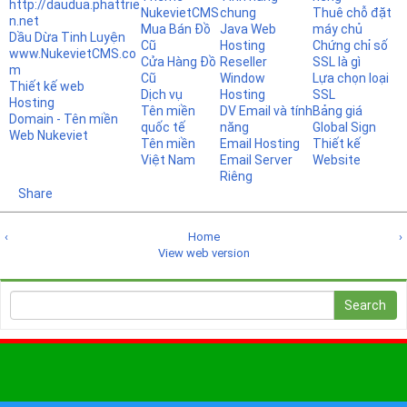
http://daudua.phattrie
NukevietCMS
chung
Thuê chỗ đặt
n.net
Mua Bán Đồ
Java Web
máy chủ
Dầu Dừa Tinh Luyện
Cũ
Hosting
Chứng chỉ số
www.NukevietCMS.co
Cửa Hàng Đồ
Reseller
SSL là gì
m
Cũ
Window
Lựa chọn loại
Thiết kế web
Dịch vụ
Hosting
SSL
Hosting
Tên miền
DV Email và tính
Bảng giá
Domain - Tên miền
quốc tế
năng
Global Sign
Web Nukeviet
Tên miền
Email Hosting
Thiết kế
Việt Nam
Email Server
Website
Riêng
Share
‹
Home
›
View web version