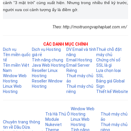
cảnh “3 mặt trời” cùng xuất hiện. Nhưng trong nhiều thế kỷ trước,
người xưa coi cảnh tượng ấy là điềm gở.
Theo: http://moitruongvaphapluat.com.vn/
CÁC DANH MỤC CHÍNH
Dịch vụ
Dịch vụ Hosting
DV Email và tính
Thuê chỗ đặt
Tên miền quốc
giá rẻ
năng
máy chủ
tế
Tính năng chung
Email Hosting
Chứng chỉ số
Tên miền Việt
Java Web Hosting
Email Server
SSL là gì
Nam
Reseller Linux
Riêng
Lựa chọn loại
Window Web
Hosting
Thuê máy chủ
SSL
Hosting
Reseller Window
ảo
Bảng giá Global
Linux Web
Hosting
Thuê máy chủ
Sign
Hosting
riêng
Thiết kế Website
Window Web
Trà Hà Thủ Ô
Hosting
Thuê máy chủ
Module
Linux Web
ảo
Chuyên trang thông
Nukeviet
Hosting
Thuê máy chủ
tin về Dầu Dừa.
Theme
Tính năng
riêng