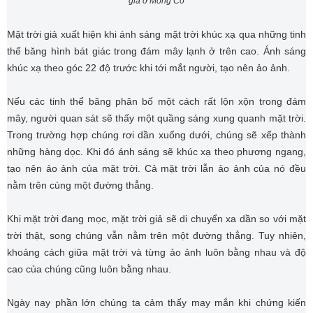
giá ở Mông Cổ
n
Mặt trời giả xuất hiện khi ánh sáng mặt trời khúc xạ qua những tinh
thể băng hình bát giác trong đám mây lạnh ở trên cao. Ánh sáng
khúc xạ theo góc 22 độ trước khi tới mắt người, tạo nên ảo ảnh.
Nếu các tinh thể băng phân bố một cách rất lộn xộn trong đám
mây, người quan sát sẽ thấy một quầng sáng xung quanh mặt trời.
Trong trường hợp chúng rơi dần xuống dưới, chúng sẽ xếp thành
những hàng dọc. Khi đó ánh sáng sẽ khúc xạ theo phương ngang,
tạo nên ảo ảnh của mặt trời. Cả mặt trời lẫn ảo ảnh của nó đều
nằm trên cùng một đường thẳng.
Khi mặt trời đang mọc, mặt trời giả sẽ di chuyển xa dần so với mặt
trời thật, song chúng vẫn nằm trên một đường thẳng. Tuy nhiên,
khoảng cách giữa mặt trời và từng ảo ảnh luôn bằng nhau và độ
cao của chúng cũng luôn bằng nhau.
Ngày nay phần lớn chúng ta cảm thấy may mắn khi chứng kiến