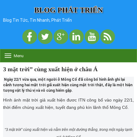
BLOG PHÁT TRIỂN
Blog Tin Tức, Tin Nhanh, Phát Triển
Menu
T
o
g
3 mặt trời” cùng xuất hiện ở châu Á
g
l
Ngày 22/1 vừa qua, một người ở Mông Cổ đã công bố hình ảnh ghi lại
e
cảnh tượng hai mặt trời giả xuất hiện cùng mặt trời thật, đây là một hiện
n
tượng vật lý thú vị và vô cùng hiếm gặp.
a
Hình ảnh mặt trời giả xuất hiện đươc ITN công bố vào ngày 22/1,
v
i
thời điểm chúng xuất hiện, tuyết đang phủ kín lãnh thổ Mông Cổ.
g
a
t
i
“3 mặt trời” cùng xuất hiện và nằm trên một đường thẳng, trong một ngày lạnh
o