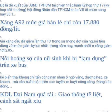
›
Đó là đề xuất của UBND TP.HCM tại phiên thảo luận Kỳ họp thứ 17 (kỳ
họp bất thường) Hội đồng Nhân dân TP.HCM khóa VIII tổ chức sáng
nay 30.1...
Xăng A92 mức giá bán lẻ chỉ còn 17.880
đồng/lít.
›
Giá xăng dầu đã giảm lần thứ 13 trong sự mong đợi của người tiêu
dùng với mức giảm kỷ lục nhất trong năm nay, mạnh nhất ở xăng giảm
tới 2.05...
Nỗi hoảng sợ của nữ sinh khi bị “lạm dụng”
trên xe bus
›
Kẻ biến thái không chỉ tấn công nạn nhân ở ngõ vắng, đường hẹp, xe
khách… mà còn xuất hiện trên các tuyến xe buýt công cộng. Đáng báo
động, ...
KDL Đại Nam quá tải : Giao thông tê liệt,
cảnh sát ngất xỉu
›