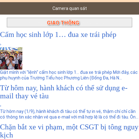
n
Camera quan sát
GIAO THÔNG
Showing posts with label
.
Show all posts
Cấm học sinh lớp 1… đua xe trái phép
›
Giật mình với "lệnh" cấm học sinh lớp 1… đua xe trái phép Mới đây, các
phụ huynh của Trường Tiểu học Phương Liên (Đống Đa, Hà N...
Từ hôm nay, hành khách có thể sử dụng e-
mail thay vé tàu
›
Từ hôm nay (1/9), hành khách đi tàu có thể tự in vé, thậm chí chỉ cần
có thông tin xác nhận vé qua e-mail với mã hợp lệ là có thể đi tàu. Ôn...
Chặn bắt xe vi phạm, một CSGT bị tông nguy
kịch