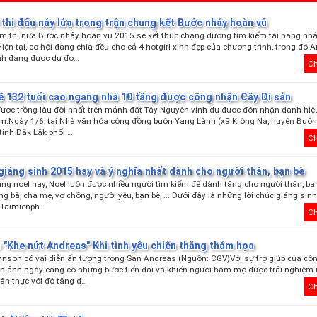
l thi đấu nảy lửa trong trận chung kết Bước nhảy hoàn vũ
m thi nữa Bước nhảy hoàn vũ 2015 sẽ kết thúc chặng đường tìm kiếm tài năng nh
iện tại, cơ hội đang chia đều cho cả 4 hotgirl xinh đẹp của chương trình, trong đó 
nh đang được dự đo…
Ch
ề 132 tuổi cao ngang nhà 10 tầng được công nhận Cây Di sản
ược trồng lâu đời nhất trên mảnh đất Tây Nguyên vinh dự được đón nhận danh hiệ
am.Ngày 1/6, tại Nhà văn hóa cộng đồng buôn Yang Lành (xã Krông Na, huyện Buôn
tỉnh Đắk Lắk phối …
Ch
giáng sinh 2015 hay và ý nghĩa nhất dành cho người thân, bạn bè
ng noel hay, Noel luôn được nhiều người tìm kiếm để dành tặng cho người thân, bạ
g bà, cha mẹ, vợ chồng, người yêu, bạn bè, ... Dưới đây là những lời chúc giáng sinh
 Taimienph…
Ch
"Khe nứt Andreas" Khi tình yêu chiến thắng thảm họa
nson có vai diễn ấn tượng trong San Andreas (Nguồn: CGV)Với sự trợ giúp của cô
iện ảnh ngày càng có những bước tiến dài và khiến người hâm mộ được trải nghiệm
ân thực với độ tăng d…
Ch