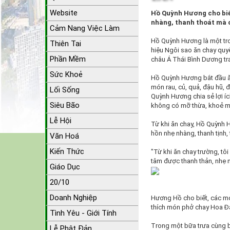
Website
Hồ Quỳnh Hương cho biế
nhàng, thanh thoát mà 
Cảm Nang Việc Làm
Hồ Quỳnh Hương là một tr
Thiên Tai
hiệu Ngôi sao ăn chay quy
Phần Mềm
châu Á Thái Bình Dương tr
Sức Khoẻ
Hồ Quỳnh Hương bắt đầu ăn 
món rau, củ, quả, đậu hũ, 
Lối Sống
Quỳnh Hương chia sẻ lợi í
Siêu Bão
không có mỡ thừa, khoẻ m
Lễ Hội
Từ khi ăn chay, Hồ Quỳnh H
hồn nhẹ nhàng, thanh tịnh, 
Văn Hoá
Kiến Thức
"Từ khi ăn chay trường, tôi
tâm được thanh thản, nhẹ n
Giáo Dục
20/10
Doanh Nghiệp
Hương Hồ cho biết, các mó
thích món phở chay Hoa Đ
Tình Yêu - Giới Tính
Trong một bữa trưa cùng bạ
Lễ Phật Đản