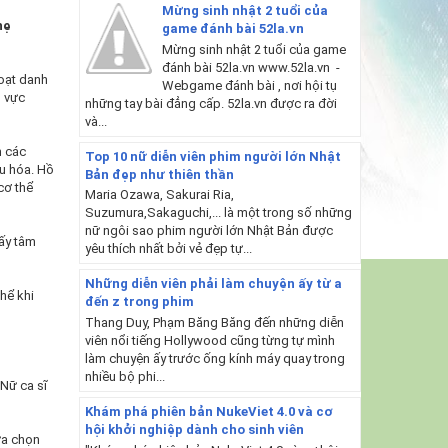
Mừng sinh nhật 2 tuổi của
hẹ
game đánh bài 52la.vn
Mừng sinh nhật 2 tuổi của game
đánh bài 52la.vn www.52la.vn -
oạt danh
Webgame đánh bài , nơi hội tụ
u vực
những tay bài đẳng cấp. 52la.vn được ra đời
và...
n các
Top 10 nữ diễn viên phim người lớn Nhật
êu hóa. Hồ
Bản đẹp như thiên thần
cơ thể
Maria Ozawa, Sakurai Ria,
Suzumura,Sakaguchi,... là một trong số những
nữ ngôi sao phim người lớn Nhật Bản được
hấy tâm
yêu thích nhất bởi vẻ đẹp tự...
Những diễn viên phải làm chuyện ấy từ a
thể khi
đến z trong phim
Thang Duy, Phạm Băng Băng đến những diễn
viên nổi tiếng Hollywood cũng từng tự mình
làm chuyện ấy trước ống kính máy quay trong
nhiều bộ phi...
Nữ ca sĩ
Khám phá phiên bản NukeViet 4.0 và cơ
hội khởi nghiệp dành cho sinh viên
ựa chọn