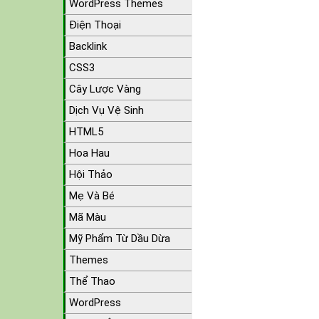
WordPress Themes
Điện Thoại
Backlink
CSS3
Cây Lược Vàng
Dịch Vụ Vệ Sinh
HTML5
Hoa Hau
Hội Thảo
Mẹ Và Bé
Mã Màu
Mỹ Phẩm Từ Dầu Dừa
Themes
Thể Thao
WordPress