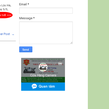
Email
*
 Lộc Hà,
y 5/5,
i tiết ==>
Message
*
der Post →