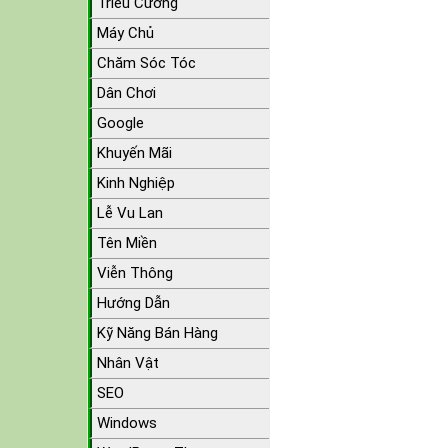
Triều Cường
Máy Chủ
Chăm Sóc Tóc
Dân Chơi
Google
Khuyến Mãi
Kinh Nghiệp
Lễ Vu Lan
Tên Miền
Viễn Thông
Hướng Dẫn
Kỹ Năng Bán Hàng
Nhân Vật
SEO
Windows