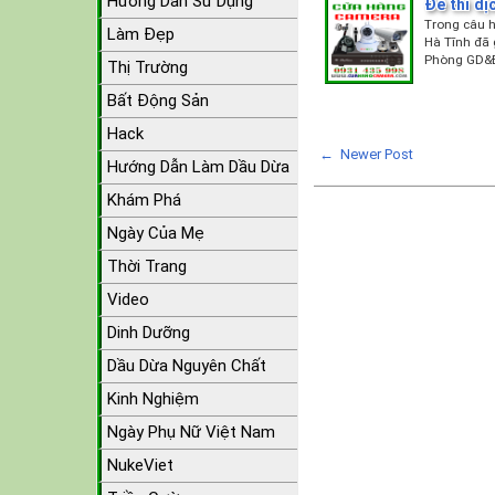
Hướng Dẫn Sử Dụng
Đề thi dị
Trong câu h
Làm Đẹp
Hà Tĩnh đã 
Phòng GD&
Thị Trường
Bất Động Sản
Hack
← Newer Post
Hướng Dẫn Làm Dầu Dừa
Khám Phá
Ngày Của Mẹ
Thời Trang
Video
Dinh Dưỡng
Dầu Dừa Nguyên Chất
Kinh Nghiệm
Ngày Phụ Nữ Việt Nam
NukeViet