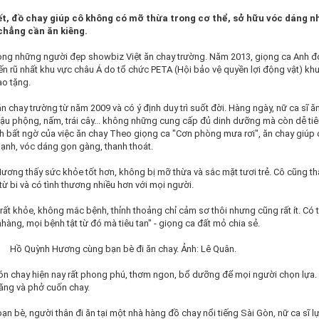
t, đồ chay giúp cô không có mỡ thừa trong cơ thể, sở hữu vóc dáng n
chẳng cần ăn kiêng.
ong những người đẹp showbiz Việt ăn chay trường. Năm 2013, giọng ca Anh đ
ến rũ nhất khu vực châu Á do tổ chức PETA (Hội bảo vệ quyền lợi động vật) kh
ao tặng.
chay trường từ năm 2009 và có ý định duy trì suốt đời. Hàng ngày, nữ ca sĩ ă
đậu phộng, nấm, trái cây... không những cung cấp đủ dinh dưỡng mà còn dễ ti
ch bất ngờ của việc ăn chay Theo giọng ca "Cơn phòng mưa rơi", ăn chay giúp 
ạnh, vóc dáng gọn gàng, thanh thoát.
ương thấy sức khỏe tốt hơn, không bị mỡ thừa và sắc mặt tươi trẻ. Cô cũng t
từ bi và có tình thương nhiều hơn với mọi người.
 rất khỏe, không mắc bệnh, thỉnh thoảng chỉ cảm sơ thôi nhưng cũng rất ít. Có 
hàng, mọi bệnh tật từ đó mà tiêu tan" - giọng ca đất mỏ chia sẻ.
Hồ Quỳnh Hương cùng bạn bè đi ăn chay. Ảnh: Lê Quân.
n chay hiện nay rất phong phú, thơm ngon, bổ dưỡng để mọi người chọn lựa. 
ăng và phở cuốn chay.
n bè, người thân đi ăn tại một nhà hàng đồ chay nổi tiếng Sài Gòn, nữ ca sĩ l