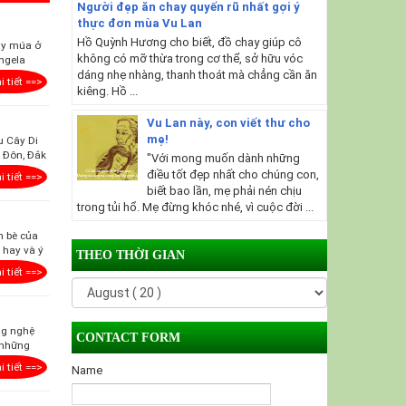
Người đẹp ăn chay quyến rũ nhất gợi ý
thực đơn mùa Vu Lan
Hồ Quỳnh Hương cho biết, đồ chay giúp cô
ảy múa ở
không có mỡ thừa trong cơ thể, sở hữu vóc
Angela
dáng nhẹ nhàng, thanh thoát mà chẳng cần ăn
i tiết ==>
kiêng. Hồ ...
Vu Lan này, con viết thư cho
mẹ!
u Cây Di
 Đôn, Đắk
"Với mong muốn dành những
điều tốt đẹp nhất cho chúng con,
i tiết ==>
biết bao lần, mẹ phải nén chịu
trong tủi hổ. Mẹ đừng khóc nhé, vì cuộc đời ...
n bè của
 hay và ý
THEO THỜI GIAN
i tiết ==>
ng nghệ
CONTACT FORM
 những
i tiết ==>
Name