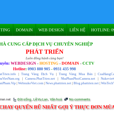
TING
DOMAIN
WEB DESIGN
LIÊN HỆ
HOTLINE: 09
HÀ CUNG CẤP DỊCH VỤ CHUYÊN NGHIỆP
PHÁT TRIỂN
Luôn đồng hành cùng bạn!
uyên:
WEBDESIGN
-
HOSTING
-
DOMAIN
-
CCTV
Hotline
:
0903 880 905
-
0931 435 998
atTrien.info
|
Trang Vàng Dịch Vụ
|
Trang Vàng Mua Bán
|
CuaHangCa
aVietNam.org
|
Camera.PhatTrien.net
|
NhaPhanPhoiCamera.net
|
Nukevie
anPham.Vip
|
WebnukeViet.com
|
News.phattrien.net
|
Blog.phattrien.net
|
WinTech
rien.net
Đời sống
,
Lễ Vu Lan
,
Văn hoá
No comments
N CHAY QUYẾN RŨ NHẤT GỢI Ý THỰC ĐƠN MÙ