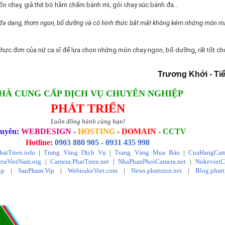
n chay, giả thịt bò hầm chấm bánh mì, gỏi chay xúc bánh đa...
 đa dạng, thơm ngon, bổ dưỡng và có hình thức bắt mắt không kém những món m
thực đơn của nữ ca sĩ để lựa chọn những món chay ngon, bổ dưỡng, rất tốt c
Trương Khởi - Ti
HÀ CUNG CẤP DỊCH VỤ CHUYÊN NGHIỆP
PHÁT TRIỂN
Luôn đồng hành cùng bạn!
uyên:
WEBDESIGN
-
HOSTING
-
DOMAIN
-
CCTV
Hotline
:
0903 880 905
-
0931 435 998
hatTrien.info
|
Trang Vàng Dịch Vụ
|
Trang Vàng Mua Bán
|
CuaHangCam
raVietNam.org
|
Camera.PhatTrien.net
|
NhaPhanPhoiCamera.net
|
Nukeviet
ip
|
SanPham.Vip
|
WebnukeViet.com
|
News.phattrien.net
|
Blog.phatt