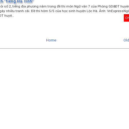
ch “tiếng Hà Tĩnh”
ỏi số 2, tiếng địa phương nằm trong đề thi môn Ngữ văn 7 của Phòng GD&ĐT huyện
gây nhiều tranh cãi. Đề thi hôm 5/5 của học sinh huyện Lộc Hà. Ảnh: VnExpressNgà
ĐT huyệ…
Ch
Home
Ol