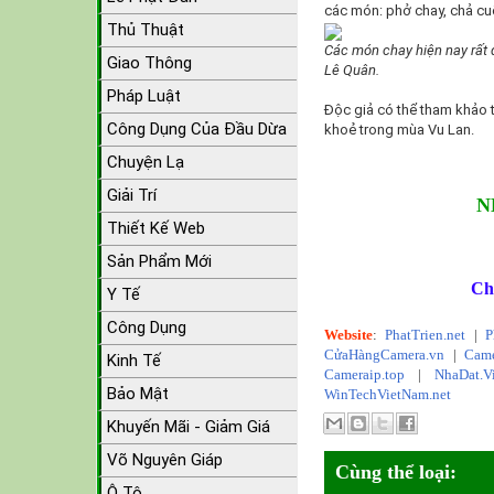
các món: phở chay, chả cuố
Thủ Thuật
Các món chay hiện nay rất
Giao Thông
Lê Quân.
Pháp Luật
Độc giả có thể tham khảo 
Công Dụng Của Đầu Dừa
khoẻ trong mùa Vu Lan.
Chuyện Lạ
Giải Trí
N
Thiết Kế Web
Sản Phẩm Mới
Ch
Y Tế
Công Dụng
Website
:
PhatTrien.net
|
P
CửaHàngCamera.vn
|
Came
Kinh Tế
Cameraip.top
|
NhaDat.V
Bảo Mật
WinTechVietNam.net
Khuyến Mãi - Giảm Giá
Võ Nguyên Giáp
Cùng thể loại:
Ô Tô