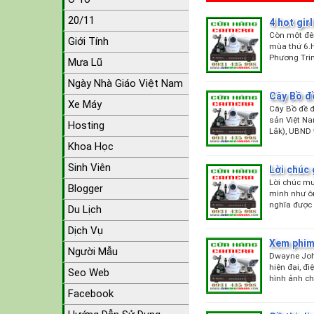
20/11
4 hot gir
Còn một đê
Giới Tính
mùa thứ 6.H
Phương Tri
Mưa Lũ
Ngày Nhà Giáo Việt Nam
Cây Bồ đ
Xe Máy
Cây Bồ đề đ
sản Việt N
Hosting
Lắk), UBND 
Khoa Học
Sinh Viên
Lời chúc 
Lời chúc mu
Blogger
mình như ôn
nghĩa được
Du Lịch
Dịch Vụ
Xem phim 
Người Mẫu
Dwayne Joh
hiện đại, đ
Seo Web
hình ảnh ch
Facebook