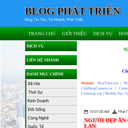
BLOG PHÁT TRIỂN
Blog Tin Tức, Tin Nhanh, Phát Triển
TRANG CHỦ
GIỚI THIỆU
DỊCH VỤ
HOS
DỊCH VỤ
N
LIÊN HỆ NHANH
Ch
DANH MỤC CHÍNH
Website
:
PhatTrien.net
|
Ph
Xã Hội
CửaHàngCamera.vn
|
Camer
Thời Sự
Cameraip.top
|
NhaDat.Vip
|
S
Kinh Doanh
Đời Sống
10:07:00 AM
PhatT
Công Nghệ
NGƯỜI ĐẸP Ă
LAN
Quốc Tế