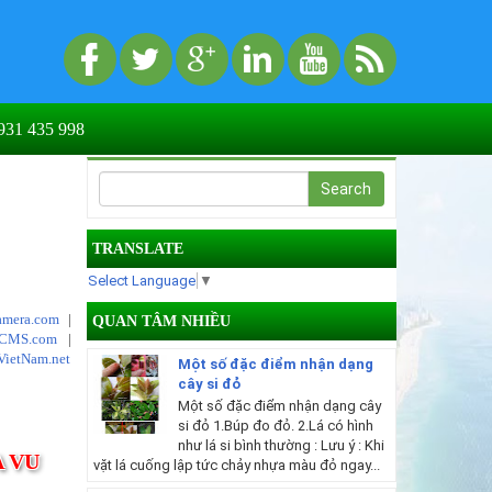
31 435 998
TRANSLATE
Select Language
▼
mera.com
|
QUAN TÂM NHIỀU
tCMS.com
|
VietNam.net
Một số đặc điểm nhận dạng
cây si đỏ
Một số đặc điểm nhận dạng cây
si đỏ 1.Búp đo đỏ. 2.Lá có hình
như lá si bình thường : Lưu ý : Khi
A VU
vặt lá cuống lập tức chảy nhựa màu đỏ ngay...