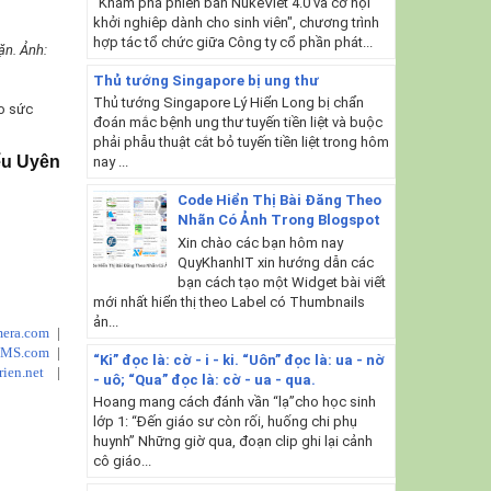
"Khám phá phiên bản NukeViet 4.0 và cơ hội
khởi nghiêp dành cho sinh viên", chương trình
hợp tác tổ chức giữa Công ty cổ phần phát...
ặn. Ảnh:
Thủ tướng Singapore bị ung thư
Thủ tướng Singapore Lý Hiển Long bị chẩn
ho sức
đoán mắc bệnh ung thư tuyến tiền liệt và buộc
phải phẫu thuật cắt bỏ tuyến tiền liệt trong hôm
ểu Uyên
nay ...
Code Hiển Thị Bài Đăng Theo
Nhãn Có Ảnh Trong Blogspot
Xin chào các bạn hôm nay
QuyKhanhIT xin hướng dẫn các
bạn cách tạo một Widget bài viết
mới nhất hiển thị theo Label có Thumbnails
ản...
era.com
|
CMS.com
|
“Ki” đọc là: cờ - i - ki. “Uôn” đọc là: ua - nờ
rien.net
|
- uô; “Qua” đọc là: cờ - ua - qua.
Hoang mang cách đánh vần “lạ”cho học sinh
lớp 1: “Đến giáo sư còn rối, huống chi phụ
huynh” Những giờ qua, đoạn clip ghi lại cảnh
cô giáo...