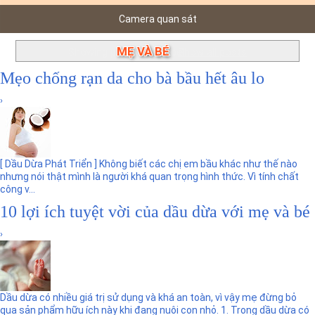
n
Camera quan sát
MẸ VÀ BÉ
Showing posts with label
.
Show all posts
Mẹo chống rạn da cho bà bầu hết âu lo
›
[ Dầu Dừa Phát Triển ] Không biết các chị em bầu khác như thế nào
nhưng nói thật mình là người khá quan trọng hình thức. Vì tính chất
công v...
10 lợi ích tuyệt vời của dầu dừa với mẹ và bé
›
Dầu dừa có nhiều giá trị sử dụng và khá an toàn, vì vậy mẹ đừng bỏ
qua sản phẩm hữu ích này khi đang nuôi con nhỏ. 1. Trong dầu dừa có