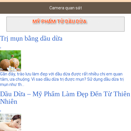
n
Camera quan sát
MỸ PHẨM TỪ DẦU DỪA
Showing posts with label
.
Show all posts
Trị mụn bằng dầu dừa
›
Gần đây, trào lưu làm đẹp với dầu dừa được rất nhiều chị em quan
tâm, ưa chuộng. Vì sao dầu dừa trị được mụn? Sử dụng dầu dừa trị
mụn như th...
Dầu Dừa – Mỹ Phẩm Làm Đẹp Đến Từ Thiên
Nhiên
›