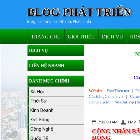
BLOG PHÁT TRIỂN
Blog Tin Tức, Tin Nhanh, Phát Triển
TRANG CHỦ
GIỚI THIỆU
DỊCH VỤ
HOS
DỊCH VỤ
N
LIÊN HỆ NHANH
Ch
DANH MỤC CHÍNH
Website
:
PhatTrien.net
|
Ph
Xã Hội
CửaHàngCamera.vn
|
Camer
Thời Sự
Cameraip.top
|
NhaDat.Vip
|
S
Kinh Doanh
Đời Sống
7:32:00 AM
TMV
Công Nghệ
CÔNG NHÂN BẬ
ĐỘNG
Quốc Tế