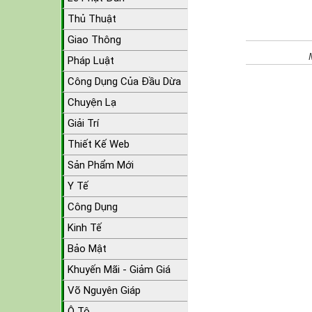
Thủ Thuật
Giao Thông
Pháp Luật
Công Dụng Của Đầu Dừa
Chuyện Lạ
Giải Trí
Thiết Kế Web
Sản Phẩm Mới
Y Tế
Công Dụng
Kinh Tế
Bảo Mật
Khuyến Mãi - Giảm Giá
Võ Nguyên Giáp
Ô Tô