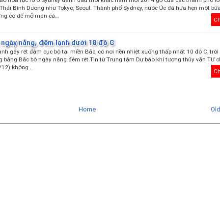
Thái Bình Dương như Tokyo, Seoul. Thành phố Sydney, nước Úc đã hứa hẹn một bữa
ừng có để mở màn cá…
Ch
 ngày nắng, đêm lạnh dưới 10 độ C
ạnh gây rét đậm cục bộ tại miền Bắc, có nơi nền nhiệt xuống thấp nhất 10 độ C, trời
ng bằng Bắc bộ ngày nắng đêm rét.Tin từ Trung tâm Dự báo khí tượng thủy văn TƯ ch
/12) không …
Ch
Home
Ol