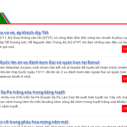
u cơ vé, ép khách dịp Tết
8/11, Bộ Giao thông vận tải (GTVT) có công điện đôn đốc công tác chuẩn bị phục v
g dịp Tết Dương lịch, Tết Nguyên đán.Trong đó, Bộ GTVT chỉ đạo chống nạn đầu cơ, b
t giá cướ…
Ch
Quốc lên án vụ đánh bom Đại sứ quán Iran tại Beirut
óm Abdullah Azzam, một nhóm liên kết với al-Qaeda đã tuyên bố nhận trách nhiệm
ênLiên Hợp Quốc ngày 19/11 đã lên án 2 vụ đánh bom bên ngoài Đại sứ quán Iran 
Lebanon khiến ít nhấ…
Ch
 Sa Pa trắng xóa trong băng tuyết
nhiều nơi ở thị trấn Sa Pa (huyện Sa Pa, Lào Cai) đã xuất hiện tuyết rơi. Cây cối, m
ực cách trung tâm thị trấn khoảng 6km cũng đã chìm trong tuyết trắng xóa.Nhiều
ới cảnh tuyết…
Ch
ực rỡ trong pháo hoa mừng năm mới
áo hoa rực rỡ ở Sydney đánh dấu thời khắc năm mới 2014 gõ cửa các thành phố lớ