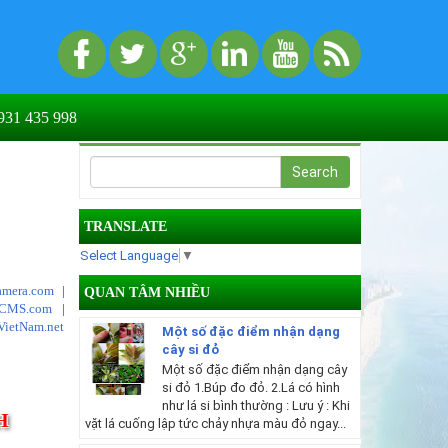
31 435 998
TRANSLATE
Select Language
▼
mera.com
|
QUAN TÂM NHIỀU
tCMS.com
|
VietNam.net
Một số đặc điểm nhận dạng
cây si đỏ
Một số đặc điểm nhận dạng cây
si đỏ 1.Búp đo đỏ. 2.Lá có hình
như lá si bình thường : Lưu ý : Khi
H
vặt lá cuống lập tức chảy nhựa màu đỏ ngay...