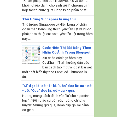
"Khám phá phiên bản NukeViet 4.0 và cơ hội
khởi nghiêp dành cho sinh viên", chương trình
hợp tác tổ chức giữa Công ty cổ phần phát...
Thủ tướng Singapore bị ung thư
Thủ tướng Singapore Lý Hiển Long bị chẩn
đoán mắc bệnh ung thư tuyến tiền liệt và buộc
phải phẫu thuật cắt bỏ tuyến tiền liệt trong hôm
nay ...
Code Hiển Thị Bài Đăng Theo
Nhãn Có Ảnh Trong Blogspot
Xin chào các bạn hôm nay
QuyKhanhIT xin hướng dẫn các
bạn cách tạo một Widget bài viết
mới nhất hiển thị theo Label có Thumbnails
ản...
“Ki” đọc là: cờ - i - ki. “Uôn” đọc là: ua - nờ
- uô; “Qua” đọc là: cờ - ua - qua.
Hoang mang cách đánh vần “lạ”cho học sinh
lớp 1: “Đến giáo sư còn rối, huống chi phụ
huynh” Những giờ qua, đoạn clip ghi lại cảnh
cô giáo...