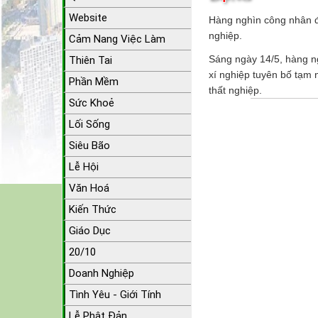
Website
Hàng nghìn công nhân đứ
nghiệp.
Cảm Nang Việc Làm
Sáng ngày 14/5, hàng n
Thiên Tai
xí nghiệp tuyên bố tạm 
Phần Mềm
thất nghiệp.
Sức Khoẻ
Lối Sống
Siêu Bão
Lễ Hội
Văn Hoá
Kiến Thức
Giáo Dục
20/10
Doanh Nghiệp
Tình Yêu - Giới Tính
Lễ Phật Đản