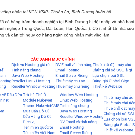
 công nhân tại KCN VSIP- Thuận An, Bình Dương buồn bã.
đã có hàng trăm doanh nghiệp tại Bình Dương bị đột nhập và phá hoại 
anh nghiệp Trung Quốc, Đài Loan, Hàn Quốc...). Có ít nhất 15 nhà xưở
 đồng và dẫn tới nguy cơ hàng ngàn công nhân mất việc làm.
CÁC DANH MỤC CHÍNH
Dịch vụ Hosting giá rẻ
DV Email và tính năng
Thuê chỗ đặt máy chủ
tế
Tính năng chung
Email Hosting
Chứng chỉ số SSL là gì
 Nam
Java Web Hosting
Email Server Riêng
Lựa chọn loại SSL
osting
Reseller Linux Hosting
Thuê máy chủ ảo
Bảng giá Global Sign
ting
Reseller Window Hosting
Thuê máy chủ riêng
Thiết kế Website
n về Dầu Dừa.
Trà Hà Thủ Ô
Window Web Hosting
Thuê máy chủ ảo
en.net
Module Nukeviet
Linux Web Hosting
Thuê máy chủ riê
Theme NukevietCMS
Tính năng chung
Thuê chỗ đặt máy
com
Mua Bán Đồ Cũ
Java Web Hosting
Chứng chỉ số SSL 
Cửa Hàng Đồ Cũ
Reseller Window Hosting
Lựa chọn loại SS
Dịch vụ
DV Email và tính năng
Bảng giá Global S
Tên miền quốc tế
Email Hosting
Thiết kế Website
Tên miền Việt Nam
Email Server Riêng