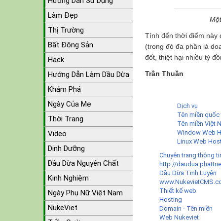
Hướng Dẫn Sử Dụng
Làm Đẹp
Một
Thị Trường
Tính đến thời điểm này 
Bất Động Sản
(trong đó đa phần là do
đốt, thiệt hại nhiều tỷ
Hack
Trần Thuần
Hướng Dẫn Làm Dầu Dừa
Khám Phá
Ngày Của Mẹ
Dịch vụ
Tên miền quốc 
Thời Trang
Tên miền Việt
Window Web H
Video
Linux Web Hos
Dinh Dưỡng
Chuyên trang thông ti
Dầu Dừa Nguyên Chất
http://daudua.phattri
Dầu Dừa Tinh Luyện
Kinh Nghiệm
www.NukevietCMS.
Thiết kế web
Ngày Phụ Nữ Việt Nam
Hosting
NukeViet
Domain - Tên miền
Web Nukeviet