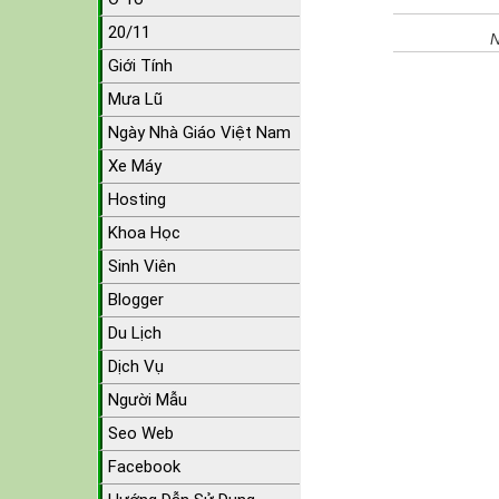
20/11
N
Giới Tính
Mưa Lũ
Ngày Nhà Giáo Việt Nam
Xe Máy
Hosting
Khoa Học
Sinh Viên
Blogger
Du Lịch
Dịch Vụ
Người Mẫu
Seo Web
Facebook