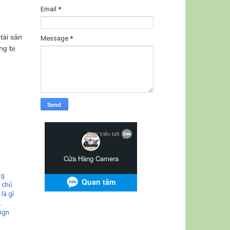
Email
*
tài sản
Message
*
ng bị
ng
 chủ
là gì
L
ign