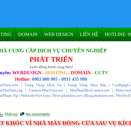
TING
DOMAIN
WEB DESIGN
LIÊN HỆ
HOTLINE: 09
HÀ CUNG CẤP DỊCH VỤ CHUYÊN NGHIỆP
PHÁT TRIỂN
Luôn đồng hành cùng bạn!
uyên:
WEBDESIGN
-
HOSTING
-
DOMAIN
-
CCTV
Hotline
:
0903 880 905
-
0931 435 998
atTrien.info
|
Trang Vàng Dịch Vụ
|
Trang Vàng Mua Bán
|
CuaHangCa
aVietNam.org
|
Camera.PhatTrien.net
|
NhaPhanPhoiCamera.net
|
Nukevie
anPham.Vip
|
WebnukeViet.com
|
News.phattrien.net
|
Blog.phattrien.net
|
WinTech
Thời sự
No comments
T KHÓC VÌ NHÀ MÁY ĐÓNG CỬA SAU VỤ KÍC