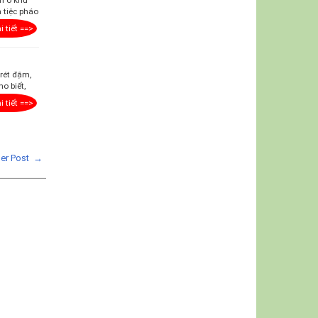
 tiệc pháo
i tiết ==>
 rét đậm,
o biết,
i tiết ==>
der Post →