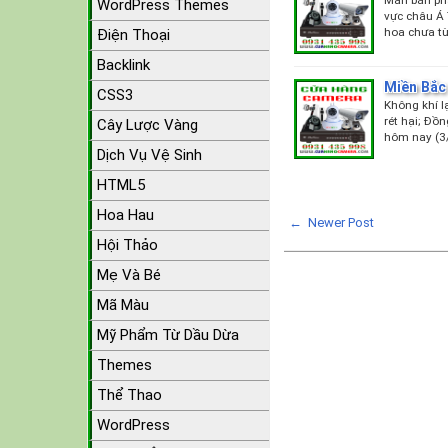
WordPress Themes
vực châu Á 
hoa chưa t
Điện Thoại
Backlink
Miền Bắc
CSS3
Không khí l
rét hại; Đồ
Cây Lược Vàng
hôm nay (3
Dịch Vụ Vệ Sinh
HTML5
Hoa Hau
← Newer Post
Hội Thảo
Mẹ Và Bé
Mã Màu
Mỹ Phẩm Từ Dầu Dừa
Themes
Thể Thao
WordPress