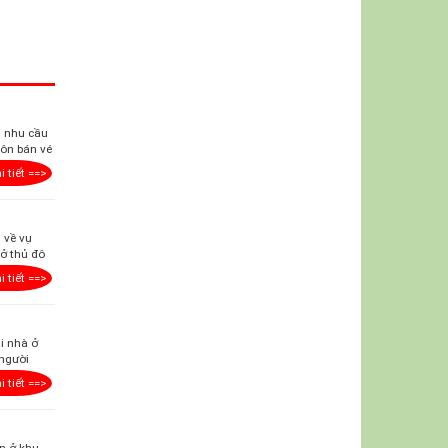
ụ nhu cầu
uôn bán vé
i tiết ==>
 về vụ
ở thủ đô
i tiết ==>
ái nhà ở
 người
i tiết ==>
n ở khu