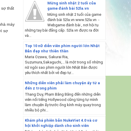
Mừng sinh nhật 2 tuổi của
 sợ thất
game đánh bài 52la.vn
Mừng sinh nhật 2 tuổi của game
đánh bài 52la.vn www.52la.vn -
 nhà máy
Webgame đánh bài , nơi hội tụ
những tay bài đẳng cấp. 52la.vn được ra đời
vì sợ
và...
Top 10 nữ diễn viên phim người lớn Nhật
Bản đẹp như thiên thần
Maria Ozawa, Sakurai Ria,
Suzumura,Sakaguchi,... là một trong số những
nữ ngôi sao phim người lớn Nhật Bản được
yêu thích nhất bởi vẻ đẹp tự...
Những diễn viên phải làm chuyện ấy từ a
đến z trong phim
Thang Duy, Phạm Băng Băng đến những diễn
viên nổi tiếng Hollywood cũng từng tự mình
làm chuyện ấy trước ống kính máy quay trong
nhiều bộ phi...
Khám phá phiên bản NukeViet 4.0 và cơ
hội khởi nghiệp dành cho sinh viên