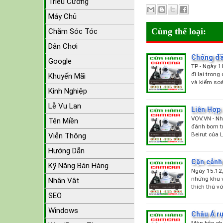
Triều Cường
Máy Chủ
Cùng thể loại:
Chăm Sóc Tóc
Dân Chơi
Chống đầ
Google
TP - Ngày 1
đi lại tron
Khuyến Mãi
và kiểm soá
Kinh Nghiệp
Lễ Vu Lan
Liên Hợp 
VOV.VN - Nh
Tên Miền
đánh bom tr
Beirut của 
Viễn Thông
Hướng Dẫn
Cận cảnh
Kỹ Năng Bán Hàng
Ngày 15.12, 
những khu v
Nhân Vật
thích thú v
SEO
Windows
Châu Á r
Màn bắn ph