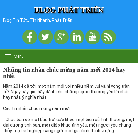
BLOG PHÁT TRIỂN
Blog Tin Tức, Tin Nhanh, Phát Triển
Menu
T
o
g
Những tin nhắn chúc mừng năm mới 2014 hay
g
nhất
l
e
Năm 2014 đã tới, một năm mới với nhiều niềm vui và hi vọng tràn
n
trề. Ngay bây giờ, hãy dành cho những người thương yêu lời chúc
a
hay nhất, ý nghĩa nhất.
v
i
Các tin nhắn chúc mừng năm mới
g
a
- Chúc bạn có một bầu trời sức khỏe, một biển cả tình thương, một
t
đại dương tình bạn, một điệp khúc tình yêu, một người yêu chung
i
thủy, một sự nghiệp sáng ngời, một gia đình thịnh vượng.
o