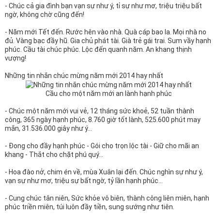
n
- Chúc cả gia đình bạn vạn sự như ý, tỉ sự như mơ, triệu triệu bất
ngờ, không chờ cũng đến!
- Năm mới Tết đến. Rước hên vào nhà. Quà cáp bao la. Mọi nhà no
đủ. Vàng bạc đầy hũ. Gia chủ phát tài. Già trẻ gái trai. Sum vầy hạnh
phúc. Cầu tài chúc phúc. Lộc đến quanh năm. An khang thịnh
vượng!
Những tin nhắn chúc mừng năm mới 2014 hay nhất
Cầu cho một năm mới an lành hạnh phúc
- Chúc một năm mới vui vẻ, 12 tháng sức khoẻ, 52 tuần thành
công, 365 ngày hạnh phúc, 8.760 giờ tốt lành, 525.600 phút may
mắn, 31.536.000 giây như ý...
- Đong cho đầy hạnh phúc - Gói cho trọn lộc tài - Giữ cho mãi an
khang - Thắt cho chặt phú quý...
- Hoa đào nở, chim én về, mùa Xuân lại đến. Chúc nghìn sự như ý,
vạn sự như mơ, triệu sự bất ngờ, tỷ lần hạnh phúc...
- Cung chúc tân niên, Sức khỏe vô biên, thành công liên miên, hạnh
phúc triền miên, túi luôn đầy tiền, sung sướng như tiên.