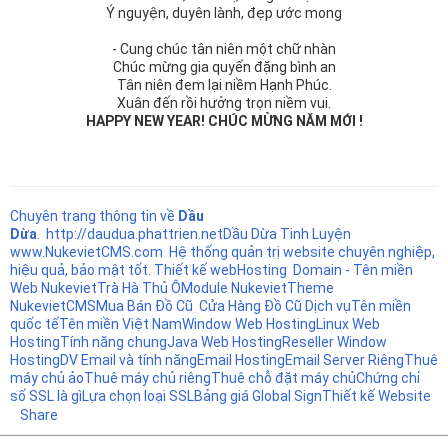
Ý nguyện, duyên lành, đẹp ước mong
- Cung chúc tân niên một chữ nhàn
Chúc mừng gia quyến đặng bình an
Tân niên đem lại niềm Hạnh Phúc.
Xuân đến rồi hưởng trọn niềm vui.
HAPPY NEW YEAR! CHÚC MỪNG NĂM MỚI !
Chuyên trang thông tin về
Dầu
Dừa
.
http://daudua.phattrien.net
Dầu Dừa Tinh Luyện
www.NukevietCMS.com Hệ thống quản trị website chuyên nghiệp,
hiệu quả, bảo mật tốt.
Thiết kế web
Hosting
Domain - Tên miền
Web Nukeviet
Trà Hà Thủ Ô
Module Nukeviet
Theme
NukevietCMS
Mua Bán Đồ Cũ
Cửa Hàng Đồ Cũ
Dịch vụ
Tên miền
quốc tế
Tên miền Việt Nam
Window Web Hosting
Linux Web
Hosting
Tính năng chung
Java Web Hosting
Reseller Window
Hosting
DV Email và tính năng
Email Hosting
Email Server Riêng
Thuê
máy chủ ảo
Thuê máy chủ riêng
Thuê chỗ đặt máy chủ
Chứng chỉ
số SSL là gì
Lựa chọn loại SSL
Bảng giá Global Sign
Thiết kế Website
Share