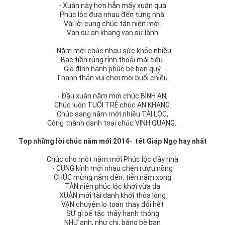
- Xuân này hơn hẳn mấy xuân qua.
Phúc lộc đưa nhau đến từng nhà.
Vài lời cung chúc tân niên mới.
Vạn sự an khang vạn sự lành
- Năm mới chúc nhau sức khỏe nhiều.
Bạc tiền rủng rỉnh thoải mái tiêu.
Gia đình hạnh phúc bè bạn quý.
Thanh thản vui chơi mọi buổi chiều.
- Đầu xuân năm mới chúc BÌNH AN,
Chúc luôn TUỔI TRẺ chúc AN KHANG.
Chúc sang năm mới nhiều TÀI LỘC,
Công thành danh toại chúc VINH QUANG..
Top những lời chúc năm mới 2014- tết Giáp Ngọ hay nhất
Chúc cho một năm mới Phúc lộc đầy nhà
- CUNG kính mời nhau chén rượu nồng
CHÚC mừng năm đến, tiễn năm xong
TÂN niên phúc lộc khơi vừa dạ
XUÂN mới tài danh khởi thỏa lòng
VẠN chuyện lo toan thay đổi hết
SỰ gì bế tắc thảy hanh thông
NHƯ anh, như chị, bằng bè bạn