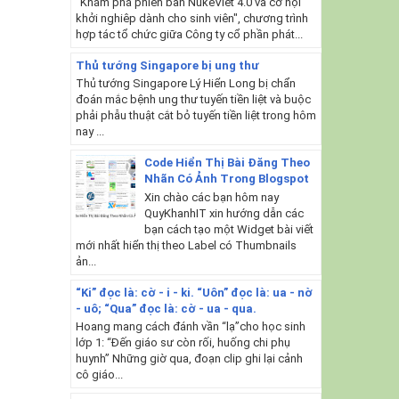
"Khám phá phiên bản NukeViet 4.0 và cơ hội
khởi nghiêp dành cho sinh viên", chương trình
hợp tác tổ chức giữa Công ty cổ phần phát...
Thủ tướng Singapore bị ung thư
Thủ tướng Singapore Lý Hiển Long bị chẩn
đoán mắc bệnh ung thư tuyến tiền liệt và buộc
phải phẫu thuật cắt bỏ tuyến tiền liệt trong hôm
nay ...
Code Hiển Thị Bài Đăng Theo
Nhãn Có Ảnh Trong Blogspot
Xin chào các bạn hôm nay
QuyKhanhIT xin hướng dẫn các
bạn cách tạo một Widget bài viết
mới nhất hiển thị theo Label có Thumbnails
ản...
“Ki” đọc là: cờ - i - ki. “Uôn” đọc là: ua - nờ
- uô; “Qua” đọc là: cờ - ua - qua.
Hoang mang cách đánh vần “lạ”cho học sinh
lớp 1: “Đến giáo sư còn rối, huống chi phụ
huynh” Những giờ qua, đoạn clip ghi lại cảnh
cô giáo...