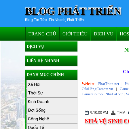
BLOG PHÁT TRIỂN
Blog Tin Tức, Tin Nhanh, Phát Triển
TRANG CHỦ
GIỚI THIỆU
DỊCH VỤ
HOS
DỊCH VỤ
N
LIÊN HỆ NHANH
Ch
DANH MỤC CHÍNH
Website
:
PhatTrien.net
|
Ph
Xã Hội
CửaHàngCamera.vn
|
Camer
Thời Sự
Cameraip.top
|
NhaDat.Vip
|
S
Kinh Doanh
Đời Sống
9:10:00 PM
TMV
Công Nghệ
NHÀ VỆ SINH 
Quốc Tế