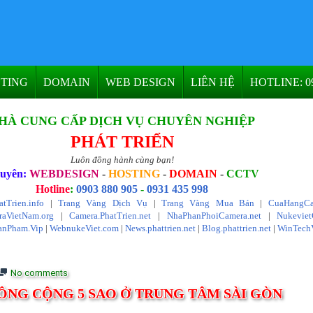
TING
DOMAIN
WEB DESIGN
LIÊN HỆ
HOTLINE: 09
HÀ CUNG CẤP DỊCH VỤ CHUYÊN NGHIỆP
PHÁT TRIỂN
Luôn đồng hành cùng bạn!
uyên:
WEBDESIGN
-
HOSTING
-
DOMAIN
-
CCTV
Hotline
:
0903 880 905
-
0931 435 998
atTrien.info
|
Trang Vàng Dịch Vụ
|
Trang Vàng Mua Bán
|
CuaHangCa
aVietNam.org
|
Camera.PhatTrien.net
|
NhaPhanPhoiCamera.net
|
Nukevie
anPham.Vip
|
WebnukeViet.com
|
News.phattrien.net
|
Blog.phattrien.net
|
WinTech
No comments
CÔNG CỘNG 5 SAO Ở TRUNG TÂM SÀI GÒN