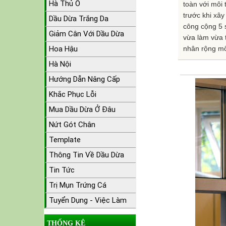
Hà Thủ Ô
toàn với môi
trước khi xâ
Dầu Dừa Trắng Da
công cộng 5 
Giảm Cân Với Dầu Dừa
vừa làm vừa 
Hoa Hậu
nhân rộng mô
Hà Nội
Hướng Dẫn Nâng Cấp
Khắc Phục Lỗi
Mua Dầu Dừa Ở Đâu
Nứt Gót Chân
Template
Thông Tin Về Dầu Dừa
Tin Tức
Trị Mụn Trứng Cá
Tuyển Dụng - Việc Làm
THỐNG KÊ