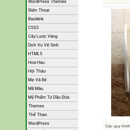
WordPress Themes
Điện Thoại
Backlink
CSS3
Cây Lược Vàng
Dịch Vụ Vệ Sinh
HTML5
Hoa Hau
Hội Thảo
Mẹ Và Bé
Mã Màu
Mỹ Phẩm Từ Dầu Dừa
Themes
Thể Thao
WordPress
Các quy trình