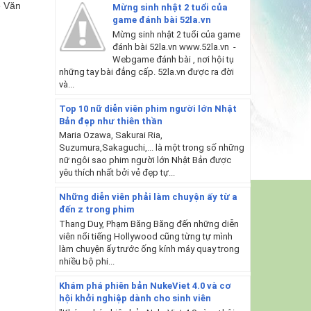
ê Văn
Mừng sinh nhật 2 tuổi của
game đánh bài 52la.vn
Mừng sinh nhật 2 tuổi của game
đánh bài 52la.vn www.52la.vn -
Webgame đánh bài , nơi hội tụ
những tay bài đẳng cấp. 52la.vn được ra đời
và...
Top 10 nữ diễn viên phim người lớn Nhật
Bản đẹp như thiên thần
Maria Ozawa, Sakurai Ria,
Suzumura,Sakaguchi,... là một trong số những
nữ ngôi sao phim người lớn Nhật Bản được
yêu thích nhất bởi vẻ đẹp tự...
Những diễn viên phải làm chuyện ấy từ a
đến z trong phim
Thang Duy, Phạm Băng Băng đến những diễn
viên nổi tiếng Hollywood cũng từng tự mình
làm chuyện ấy trước ống kính máy quay trong
nhiều bộ phi...
Khám phá phiên bản NukeViet 4.0 và cơ
hội khởi nghiệp dành cho sinh viên