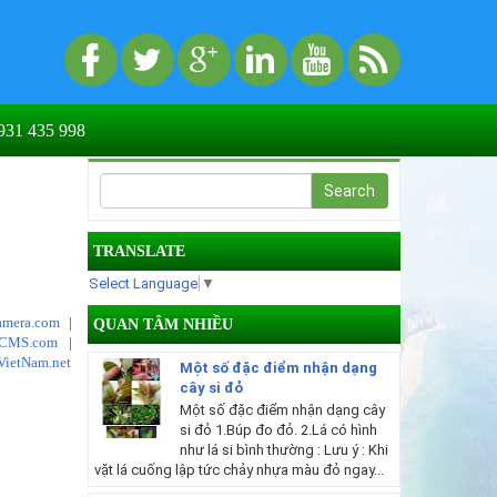
31 435 998
TRANSLATE
Select Language
▼
mera.com
|
QUAN TÂM NHIỀU
tCMS.com
|
VietNam.net
Một số đặc điểm nhận dạng
cây si đỏ
Một số đặc điểm nhận dạng cây
si đỏ 1.Búp đo đỏ. 2.Lá có hình
như lá si bình thường : Lưu ý : Khi
vặt lá cuống lập tức chảy nhựa màu đỏ ngay...