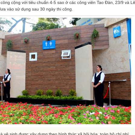
 công cộng với tiêu chuẩn 4-5 sao ở các công viên Tao Đàn, 23/9 và L
ưa vào sử dụng sau 30 ngày thi công.
à vệ sinh được xây dựng theo hình thức xã hội hóa, toàn bộ chí phí