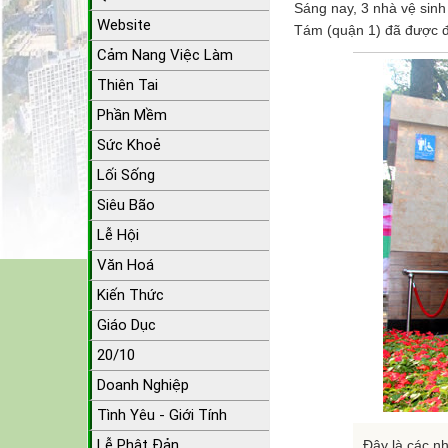
Sáng nay, 3 nhà vệ sinh
Website
Tám (quận 1) đã được đ
Cảm Nang Việc Làm
Thiên Tai
Phần Mềm
Sức Khoẻ
Lối Sống
Siêu Bão
Lễ Hội
Văn Hoá
Kiến Thức
Giáo Dục
20/10
Doanh Nghiệp
Tình Yêu - Giới Tính
Lễ Phật Đản
Đây là các nh