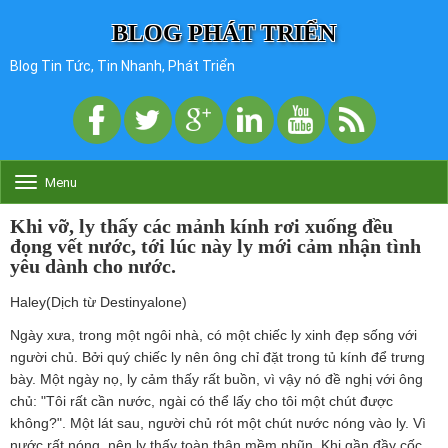
BLOG PHÁT TRIỂN
Blog Tin Tức, Tin Nhanh, Phát Triển
Menu
T
o
g
Khi vỡ, ly thấy các mảnh kính rơi xuống đều
g
đọng vết nước, tới lúc này ly mới cảm nhận tình
l
yêu dành cho nước.
e
n
Haley(Dịch từ Destinyalone)
a
v
Ngày xưa, trong một ngôi nhà, có một chiếc ly xinh đẹp sống với
i
người chủ. Bởi quý chiếc ly nên ông chỉ đặt trong tủ kính để trưng
g
bày. Một ngày nọ, ly cảm thấy rất buồn, vì vậy nó đề nghị với ông
a
t
chủ: "Tôi rất cần nước, ngài có thể lấy cho tôi một chút được
i
không?". Một lát sau, người chủ rót một chút nước nóng vào ly. Vì
o
nước rất nóng, nên ly thấy toàn thân mềm nhũn. Khi gần đầy cốc,