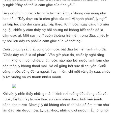
n
ly nghĩ: "Đây có thể là cảm giác của tình yêu".
Sau vài phút, nước ở trong ly trở nên ấm và không còn nóng như
ban đầu. "Đây thực sự là cảm giác của mùi vị hạnh phúc", ly nghĩ
và tiếp tục chờ đợi cảm giác tiếp theo. Khi nước ngày càng trở nên
nguội, chiếc ly cảm thấy sợ hãi nhưng nó không biết chắc đó là
cảm giác gì. Một suy nghĩ buồn thoáng hiện lên trong đầu, chiếc ly
tự hỏi liệu đây có phải là cảm giác của kẻ thất bại.
Cuối cùng, ly rất thất vọng bởi nước bắt đầu trở nên lạnh như đá.
"Chắc đây có lẽ là số phận". Vào giờ phút đó, chiếc ly nghĩ rằng
mình không muốn chứa chút nước nào nữa bởi nước lạnh làm cho
bản thân ly không thoải mái. Nó cố gắng hết sức di chuyển. Cuối
cùng, nước cũng đổ ra ngoài. Tuy nhiên, chỉ một vài giây sau, chiếc
ly rơi xuống và vỡ thành nhiều mảnh.
Khi vỡ, ly nhìn thấy những mảnh kính rơi xuống đều đọng dấu vết
nước, tới lúc này ly mới thực sự cảm nhận được tình yêu mình
dành cho nước. Nhưng ly đã không còn cách nào để ôm nước như
lần đầu tiên được nữa. Ly bật khóc, những giọt nước mắt nóng hổi