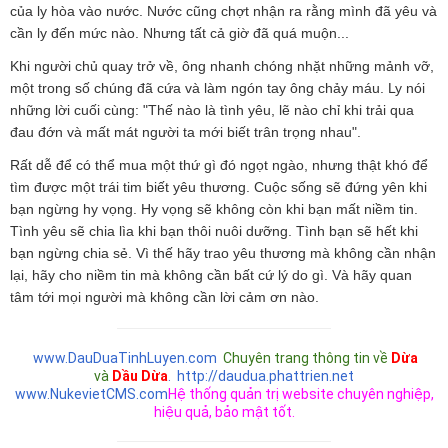
của ly hòa vào nước. Nước cũng chợt nhận ra rằng mình đã yêu và
cần ly đến mức nào. Nhưng tất cả giờ đã quá muộn...
Khi người chủ quay trở về, ông nhanh chóng nhặt những mảnh vỡ,
một trong số chúng đã cứa và làm ngón tay ông chảy máu. Ly nói
những lời cuối cùng: "Thế nào là tình yêu, lẽ nào chỉ khi trải qua
đau đớn và mất mát người ta mới biết trân trọng nhau".
Rất dễ để có thể mua một thứ gì đó ngọt ngào, nhưng thật khó để
tìm được một trái tim biết yêu thương. Cuộc sống sẽ đứng yên khi
bạn ngừng hy vọng. Hy vọng sẽ không còn khi bạn mất niềm tin.
Tình yêu sẽ chia lìa khi bạn thôi nuôi dưỡng. Tình bạn sẽ hết khi
bạn ngừng chia sẻ. Vì thế hãy trao yêu thương mà không cần nhận
lại, hãy cho niềm tin mà không cần bất cứ lý do gì. Và hãy quan
tâm tới mọi người mà không cần lời cảm ơn nào.
www.DauDuaTinhLuyen.com
Chuyên trang thông tin về
Dừa
và
Dầu Dừa
.
http://daudua.phattrien.net
www.NukevietCMS.com
Hệ thống quản trị website chuyên nghiệp,
hiệu quả, bảo mật tốt.