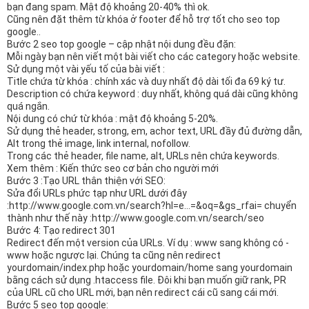
n
bạn đang spam. Mật độ khoảng 20-40% thì ok.
Cũng nên đặt thêm từ khóa ở footer để hỗ trợ tốt cho seo top
google..
Bước 2 seo top google – cập nhật nội dung đều đặn:
Mỗi ngày bạn nên viết một bài viết cho các category hoặc website.
Sử dụng một vài yếu tố của bài viết :
Title chứa từ khóa : chính xác và duy nhất độ dài tối đa 69 ký tư.
Description có chứa keyword : duy nhất, không quá dài cũng không
quá ngắn.
Nội dung có chứ từ khóa : mật độ khoảng 5-20%.
Sử dụng thẻ header, strong, em, achor text, URL đầy đủ đường dẫn,
Alt trong thẻ image, link internal, nofollow.
Trong các thẻ header, file name, alt, URLs nên chứa keywords.
Xem thêm : Kiến thức seo cơ bản cho người mới
Bước 3 :Tạo URL thân thiện với SEO:
Sửa đổi URLs phức tạp như URL dưới đây
:http://www.google.com.vn/search?hl=e…=&oq=&gs_rfai= chuyển
thành như thế này :http://www.google.com.vn/search/seo
Bước 4: Tạo redirect 301
Redirect đến một version của URLs. Ví dụ : www sang không có -
www hoặc ngược lại. Chúng ta cũng nên redirect
yourdomain/index.php hoặc yourdomain/home sang yourdomain
bằng cách sử dụng .htaccess file. Đôi khi bạn muốn giữ rank, PR
của URL cũ cho URL mới, bạn nên redirect cái cũ sang cái mới.
Bước 5 seo top google: