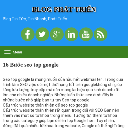
BLOG PHÁT TRIỂN
Blog Tin Tức, Tin Nhanh, Phát Triển
Menu
T
o
g
16 Bước seo top google
g
l
e
Seo top google là mong muốn của hầu hết webmaster . Trong quá
n
trình làm SEO việc có một thứ hạng tốt trên googlekhông chỉ giúp
a
tăng lưu lượng truy cập mà còn mang lại hiệu quả kinh doanh rất
v
lớn cho nhiều doanh nghiệp. Những kiến thức seo dưới đây là
i
những bước nhỏ giúp bạn tự tay Seo top google.
g
Cấu trúc website thân thiện để seo top google
a
Cấu trúc website thân thiện rất quan trọng đối với SEO. Bạn nên
t
thêm vào một số từ khóa trong menu. Tương tự, thêm từ khóa
i
trong các category giúp bạn dễ lên top Google hơn. Tuy nhiên,
o
đừng đặt quá nhiều từ khóa trong website, Google có thể nghĩ rằng