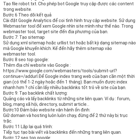
Tạo file robot.txt. Cho phép bot Google truy cập được các content
trong website.
Bước 6 Theo dõi kết quả
Cài đặt Google Analytics để coi tình hình truy cập website. Sử dụng
Webmaster tool để xem Google nhìn site mình như thế nào. Trong
webmaster tool, target site đến địa phương của bạn.
Bước 7: Tạo sitemap
Sử dụng xml sitemap hoặc urllist.txt hoặc bất kỳ dạng sitemap nào
mà Google khuyến khích. Kế đến hãy thêm sitemap vào
webmaster tool.
Bước 8 seo top google:
Thêm địa chỉ website vào Google :
https://www.google.com/webmasters/tools/submit-url?
continue=/addurl.Để Google index trang web của bạn cần một thời
gian (có thể 1-2 ngày hoặc đến 1 tháng). Bạn muốn được index
nhanh hơn ? chỉ cần lấy nhiều backlinks tốt trỏ về site của bạn.
Bước 9: Tạo backlink chất lượng:
Quảng cáo và lấy backlinks từ những site liên quan. Ví dụ : forum,
blog, mạng xã hội, directory, submit article…
Bước10 Đảm bảo website vận hành ổn định:
Giữ domain và hosting luôn luôn chạy, đừng để 2 thứ này bị trục
trặc.
Bước 11 Lặp lại quá trình:
Tiếp tục tạo bài viết và backlinks đến những trang liên quan.
Bước 12 seo top google: