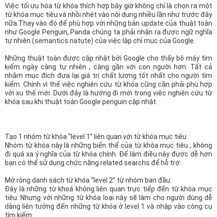
n
Việc tối ưu hóa từ khóa thích hợp bây giờ không chỉ là chọn ra một
từ khóa mục tiêu và nhồi nhét vào nội dung nhiều lần như trước đây
nữa.Thay vào đó để phù hợp với những bản update của thuật toán
như Google Penguin, Panda chúng ta phải nhận ra được ngữ nghĩa
tự nhiên (semantics natute) của việc lập chỉ mục của Google.
Những thuật toán được cập nhật bởi Google cho thấy bộ máy tìm
kiếm ngày càng tự nhiên , càng gần với con người hơn. Tất cả
nhằm mục đích đưa lại giá trị chất lượng tốt nhất cho người tìm
kiếm. Chính vì thế việc nghiên cứu từ khóa cũng cần phải phù hợp
với xu thế mới. Dưới đây là hướng đi mới trong việc nghiên cứu từ
khóa sau khi thuật toán Google penguin cập nhật.
Tạo 1 nhóm từ khóa “level 1” liên quan với từ khóa mục tiêu
Nhóm từ khóa này là những biến thể của từ khóa mục tiêu , không
đi quá xa ý nghĩa của từ khóa chính. Để làm điều này được dễ hơn
bạn có thể sử dụng chức năng related searchs để hỗ trợ.
Mở rộng danh sách từ khóa “level 2” từ nhóm ban đầu:
Đây là những từ khoá không liên quan trực tiếp đến từ khóa mục
tiêu. Nhưng với những từ khóa loại này sẽ làm cho người dùng dễ
dàng liên tưởng đến những từ khóa ở level 1 và nhập vào công cụ
tìm kiếm.