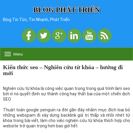
BLOG PHÁT TRIỂN
Blog Tin Tức, Tin Nhanh, Phát Triển
Menu
T
o
g
Kiến thức seo – Nghiên cứu từ khóa – hướng đi
g
mới
l
e
n
Nghiên cứu từ khóa là công việc quan trọng trong quá trình làm seo
a
bởi vì nó quyết định sự thành công hay thất bại của một chiến dịch
v
SEO.
i
g
Thuật toán google penguin ra đời gần đây nhằm mục đích loại bỏ
a
những webspam đi xây dựng backlink giá trị thấp và nhồi nhét từ
t
khóa trong bài viết, làm cho việc nghiên cứu từ khóa thích hợp cho
i
website trở quan trọng hơn bao giờ hết.
o