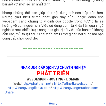
như khi bạn cố nhồi nhét một từ khóa mục tiêu vào trong nội dung
bài viết với một số lần nhất định.
Không những thế còn giúp cho nội dung trở nên hấp dẫn hơn.
Những giấu hiệu trừng phạt gần đây của Google dành cho
webspam càng chứng tỏ ý định của google trong tương lai sẽ
hướng về con người hơn. Việc sử dụng cụm từ khóa liên quan ngữ
nghĩa là một chiến lược nâng cao giá trị bài viết của bạn mà không
cần các thủ thuật tối ưu bài viết làm lu mờ giá trị nội dung mà bạn
cung cấp cho người đọc.
------------------
------------------
NHÀ CUNG CẤP DỊCH VỤ CHUYÊN NGHIỆP
PHÁT TRIỂN
WEBDESIGN - HOSTING - DOMAIN
Web:
http://phattrien.net
/
http://athietkeweb.com
/
http://trangvangdichvu.com
/
http://trangvangmuaban.com
Share
‹
Home
›