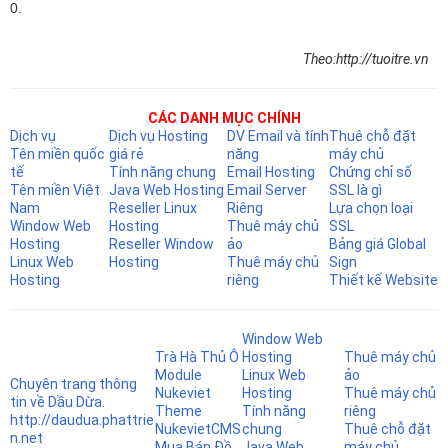
0.
Theo:http://tuoitre.vn
CÁC DANH MỤC CHÍNH
Dịch vụ
Dịch vụ Hosting
DV Email và tính
Thuê chỗ đặt
Tên miền quốc
giá rẻ
năng
máy chủ
tế
Tính năng chung
Email Hosting
Chứng chỉ số
Tên miền Việt
Java Web Hosting
Email Server
SSL là gì
Nam
Reseller Linux
Riêng
Lựa chọn loại
Window Web
Hosting
Thuê máy chủ
SSL
Hosting
Reseller Window
ảo
Bảng giá Global
Linux Web
Hosting
Thuê máy chủ
Sign
Hosting
riêng
Thiết kế Website
Window Web
Trà Hà Thủ Ô
Hosting
Thuê máy chủ
Module
Linux Web
ảo
Chuyên trang thông
Nukeviet
Hosting
Thuê máy chủ
tin về Dầu Dừa.
Theme
Tính năng
riêng
http://daudua.phattrie
NukevietCMS
chung
Thuê chỗ đặt
n.net
Mua Bán Đồ
Java Web
máy chủ