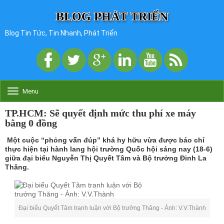
BLOG PHÁT TRIỂN
Blog Tin Tức, Tin Nhanh, Phát Triển
Menu
T
o
g
TP.HCM: Sẽ quyết định mức thu phí xe máy
g
bằng 0 đồng
l
e
Một cuộc “phỏng vấn đúp” khá hy hữu vừa được báo chí
n
thực hiện tại hành lang hội trường Quốc hội sáng nay (18-6)
a
giữa đại biểu Nguyễn Thị Quyết Tâm và Bộ trưởng Đinh La
v
Thăng.
i
g
a
t
Đại biểu Quyết Tâm tranh luận với Bộ trưởng Thăng - Ảnh: V.V.Thành
i
o