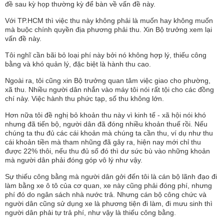
đề sau kỳ họp thường kỳ để bàn về vấn đề này.
Với TP.HCM thì việc thu này không phải là muốn hay không muốn
mà buộc chính quyền địa phương phải thu. Xin Bộ trưởng xem lại
vấn đề này.
Tôi nghĩ cần bãi bỏ loại phí này bởi nó không hợp lý, thiếu công
bằng và khó quản lý, đặc biệt là hành thu cao.
Ngoài ra, tôi cũng xin Bộ trưởng quan tâm việc giao cho phường,
xã thu. Nhiều người dân nhắn vào máy tôi nói rất tội cho các đồng
chí này. Việc hành thu phức tạp, số thu không lớn.
Hơn nữa tôi đề nghị bỏ khoản thu này vì kinh tế - xã hội nói khó
nhưng đã tiến bộ, người dân đã đóng nhiều khoản thuế rồi. Nếu
chúng ta thu đủ các cái khoản mà chúng ta cần thu, ví dụ như thu
cái khoản tiền mà tham nhũng đã gây ra, hiện nay mới chỉ thu
được 22% thôi, nếu thu đủ số đó thì dư sức bù vào những khoản
mà người dân phải đóng góp vô lý như vậy.
Sự thiếu công bằng mà người dân gởi đến tôi là cán bộ lãnh đạo đi
làm bằng xe ô tô của cơ quan, xe này cũng phải đóng phí, nhưng
phí đó do ngân sách nhà nước trả. Nhưng cán bộ công chức và
người dân cũng sử dụng xe là phương tiện đi làm, đi mưu sinh thì
người dân phải tự trả phí, như vậy là thiếu công bằng.