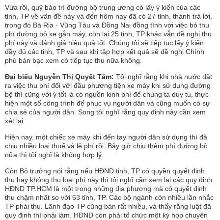
Vừa rồi, quỹ bảo trì đường bộ trung ương có lấy ý kiến của các
tỉnh, TP về vấn đề này và đến hôm nay đã có 27 tỉnh, thành trả lời,
trong đó Bà Rịa - Vũng Tàu và Đồng Nai đồng tình với việc bỏ thu
phí đường bộ xe gắn máy, còn lại 25 tỉnh, TP khác vẫn đề nghị thu
phí này và đánh giá hiệu quả tốt. Chúng tôi sẽ tiếp tục lấy ý kiến
đầy đủ các tỉnh, TP và sau khi tập hợp kết quả sẽ đề nghị Chính
phủ bàn bạc xem có tiếp tục thu nữa không.
Đại biểu Nguyễn Thị Quyết Tâm:
Tôi nghĩ rằng khi nhà nước đặt
ra việc thu phí đối với đầu phương tiện xe máy khi sử dụng đường
bộ thì cũng với ý tốt là có nguồn kinh phí để chúng ta duy tu, thực
hiện một số công trình để phục vụ người dân và cũng muốn có sự
chia sẻ của người dân. Song tôi nghĩ rằng quy định này cần xem
xét lại.
Hiện nay, một chiếc xe máy khi đến tay người dân sử dụng thì đã
chịu nhiều loại thuế và lệ phí rồi. Bây giờ chịu thêm phí đường bộ
nữa thì tôi nghĩ là không hợp lý.
Còn Bộ trưởng nói rằng nếu HĐND tỉnh, TP có quyền quyết định
thu hay không thu loại phí này thì tôi nghĩ cần xem lại các quy định.
HĐND TP.HCM là một trong những địa phương mà có quyết định
thu chậm nhất so với 63 tỉnh, TP. Các bộ ngành còn nhiều lần nhắc
TP phải thu. Lãnh đạo TP cũng bàn rất nhiều, và thấy rằng luật đã
quy định thì phải làm. HĐND còn phải tổ chức một kỳ họp chuyên