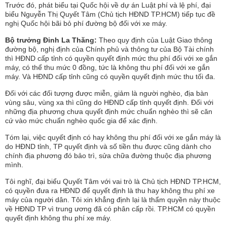
n
Trước đó, phát biểu tại Quốc hội về dự án Luật phí và lệ phí, đại
biểu Nguyễn Thị Quyết Tâm (Chủ tịch HĐND TP.HCM) tiếp tục đề
nghị Quốc hội bãi bỏ phí đường bộ đối với xe máy.
Bộ trưởng Đinh La Thăng:
Theo quy định của Luật Giao thông
đường bộ, nghị định của Chính phủ và thông tư của Bộ Tài chính
thì HĐND cấp tỉnh có quyền quyết định mức thu phí đối với xe gắn
máy, có thể thu mức 0 đồng, tức là không thu phí đối với xe gắn
máy. Và HĐND cấp tỉnh cũng có quyền quyết định mức thu tối đa.
Đối với các đối tượng được miễn, giảm là người nghèo, địa bàn
vùng sâu, vùng xa thì cũng do HĐND cấp tỉnh quyết định. Đối với
những địa phương chưa quyết định mức chuẩn nghèo thì sẽ căn
cứ vào mức chuẩn nghèo quốc gia để xác định.
Tóm lại, việc quyết định có hay không thu phí đối với xe gắn máy là
do HĐND tỉnh, TP quyết định và số tiền thu được cũng dành cho
chính địa phương đó bảo trì, sửa chữa đường thuộc địa phương
mình.
Tôi nghĩ, đại biểu Quyết Tâm với vai trò là Chủ tịch HĐND TP.HCM,
có quyền đưa ra HĐND để quyết định là thu hay không thu phí xe
máy của người dân. Tôi xin khẳng định lại là thẩm quyền này thuộc
về HĐND TP vì trung ương đã có phân cấp rồi. TP.HCM có quyền
quyết định không thu phí xe máy.