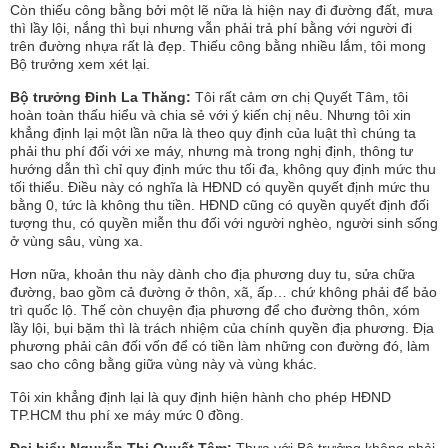
Còn thiếu công bằng bởi một lẽ nữa là hiện nay đi đường đất, mưa
thì lầy lội, nắng thì bụi nhưng vẫn phải trả phí bằng với người đi
trên đường nhựa rất là đẹp. Thiếu công bằng nhiều lắm, tôi mong
Bộ trưởng xem xét lại.
Bộ trưởng Đinh La Thăng:
Tôi rất cảm ơn chị Quyết Tâm, tôi
hoàn toàn thấu hiểu và chia sẻ với ý kiến chị nêu. Nhưng tôi xin
khẳng định lại một lần nữa là theo quy định của luật thì chúng ta
phải thu phí đối với xe máy, nhưng mà trong nghị định, thông tư
hướng dẫn thì chỉ quy định mức thu tối đa, không quy định mức thu
tối thiểu. Điều này có nghĩa là HĐND có quyền quyết định mức thu
bằng 0, tức là không thu tiền. HĐND cũng có quyền quyết định đối
tượng thu, có quyền miễn thu đối với người nghèo, người sinh sống
ở vùng sâu, vùng xa.
Hơn nữa, khoản thu này dành cho địa phương duy tu, sửa chữa
đường, bao gồm cả đường ở thôn, xã, ấp… chứ không phải để bảo
trì quốc lộ. Thế còn chuyện địa phương để cho đường thôn, xóm
lầy lội, bụi bặm thì là trách nhiệm của chính quyền địa phương. Địa
phương phải cân đối vốn để có tiền làm những con đường đó, làm
sao cho công bằng giữa vùng này và vùng khác.
Tôi xin khẳng định lại là quy định hiện hành cho phép HĐND
TP.HCM thu phí xe máy mức 0 đồng.