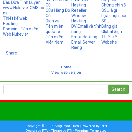
Dầu Dừa Tinh Luyện
Cũ
Hosting
Chứng chỉ số
www.NukevietCMS.co
Cửa Hàng Đồ
Reseller
SSL là gì
m
Cũ
Window
Lựa chọn loại
Thiết kế web
Dịch vụ
Hosting
SSL
Hosting
Tên miền
DV Email và tính
Bảng giá
Domain - Tên miền
quốc tế
năng
Global Sign
Web Nukeviet
Tên miền
Email Hosting
Thiết kế
Việt Nam
Email Server
Website
Riêng
Share
‹
Home
›
View web version
Copyright ©
2026
Blog Phát Triển
| Powered by
PTN
Design by PTV
-
Theme by PTi
-
Premium Templates