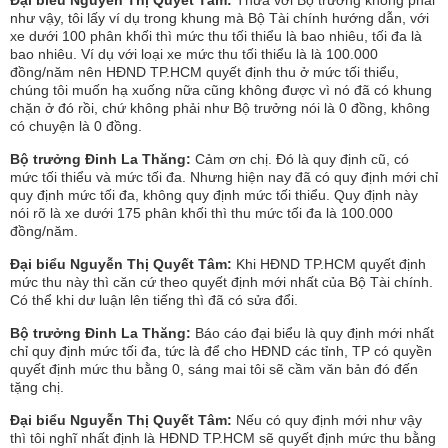
Đại biểu Nguyễn Thị Quyết Tâm:
Thưa với Bộ trưởng không phải
như vậy, tôi lấy ví dụ trong khung mà Bộ Tài chính hướng dẫn, với
xe dưới 100 phân khối thì mức thu tối thiểu là bao nhiêu, tối đa là
bao nhiêu. Ví dụ với loại xe mức thu tối thiểu là là 100.000
đồng/năm nên HĐND TP.HCM quyết định thu ở mức tối thiểu,
chúng tôi muốn hạ xuống nữa cũng không được vì nó đã có khung
chặn ở đó rồi, chứ không phải như Bộ trưởng nói là 0 đồng, không
có chuyện là 0 đồng.
Bộ trưởng Đinh La Thăng:
Cảm ơn chị. Đó là quy định cũ, có
mức tối thiểu và mức tối đa. Nhưng hiện nay đã có quy định mới chỉ
quy định mức tối đa, không quy định mức tối thiểu. Quy định này
nói rõ là xe dưới 175 phân khối thì thu mức tối đa là 100.000
đồng/năm.
Đại biểu Nguyễn Thị Quyết Tâm:
Khi HĐND TP.HCM quyết định
mức thu này thì căn cứ theo quyết định mới nhất của Bộ Tài chính.
Có thể khi dư luận lên tiếng thì đã có sửa đổi.
Bộ trưởng Đinh La Thăng:
Báo cáo đại biểu là quy định mới nhất
chỉ quy định mức tối đa, tức là để cho HĐND các tỉnh, TP có quyền
quyết định mức thu bằng 0, sáng mai tôi sẽ cầm văn bản đó đến
tặng chị.
Đại biểu Nguyễn Thị Quyết Tâm:
Nếu có quy định mới như vậy
thì tôi nghĩ nhất định là HĐND TP.HCM sẽ quyết định mức thu bằng