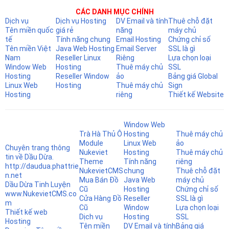
CÁC DANH MỤC CHÍNH
Dịch vụ
Dịch vụ Hosting
DV Email và tính
Thuê chỗ đặt
Tên miền quốc
giá rẻ
năng
máy chủ
tế
Tính năng chung
Email Hosting
Chứng chỉ số
Tên miền Việt
Java Web Hosting
Email Server
SSL là gì
Nam
Reseller Linux
Riêng
Lựa chọn loại
Window Web
Hosting
Thuê máy chủ
SSL
Hosting
Reseller Window
ảo
Bảng giá Global
Linux Web
Hosting
Thuê máy chủ
Sign
Hosting
riêng
Thiết kế Website
Window Web
Trà Hà Thủ Ô
Hosting
Thuê máy chủ
Module
Linux Web
ảo
Chuyên trang thông
Nukeviet
Hosting
Thuê máy chủ
tin về Dầu Dừa.
Theme
Tính năng
riêng
http://daudua.phattrie
NukevietCMS
chung
Thuê chỗ đặt
n.net
Mua Bán Đồ
Java Web
máy chủ
Dầu Dừa Tinh Luyện
Cũ
Hosting
Chứng chỉ số
www.NukevietCMS.co
Cửa Hàng Đồ
Reseller
SSL là gì
m
Cũ
Window
Lựa chọn loại
Thiết kế web
Dịch vụ
Hosting
SSL
Hosting
Tên miền
DV Email và tính
Bảng giá