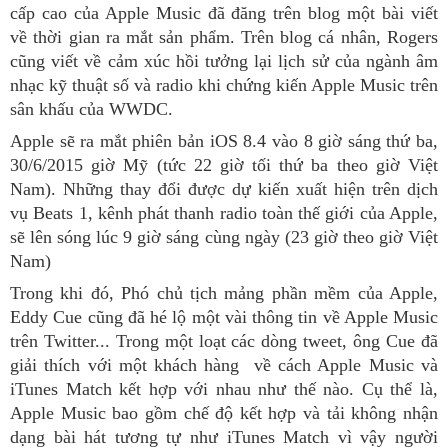
n
cấp cao của Apple Music đã đăng trên blog một bài viết
về thời gian ra mắt sản phẩm. Trên blog cá nhân, Rogers
cũng viết về cảm xúc hồi tưởng lại lịch sử của ngành âm
nhạc kỹ thuật số và radio khi chứng kiến Apple Music trên
sân khấu của WWDC.
Apple sẽ ra mắt phiên bản iOS 8.4 vào 8 giờ sáng thứ ba,
30/6/2015 giờ Mỹ (tức 22 giờ tối thứ ba theo giờ Việt
Nam). Những thay đổi được dự kiến xuất hiện trên dịch
vụ Beats 1, kênh phát thanh radio toàn thế giới của Apple,
sẽ lên sóng lúc 9 giờ sáng cùng ngày (23 giờ theo giờ Việt
Nam)
Trong khi đó, Phó chủ tịch mảng phần mềm của Apple,
Eddy Cue cũng đã hé lộ một vài thông tin về Apple Music
trên Twitter... Trong một loạt các dòng tweet, ông Cue đã
giải thích với một khách hàng về cách Apple Music và
iTunes Match kết hợp với nhau như thế nào. Cụ thể là,
Apple Music bao gồm chế độ kết hợp và tải không nhận
dạng bài hát tương tự như iTunes Match vì vậy người