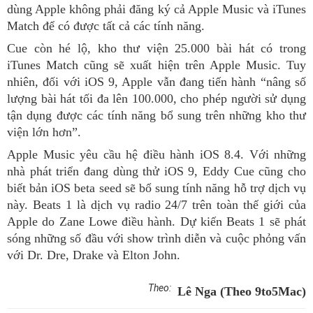
dùng Apple không phải đăng ký cả Apple Music và iTunes
Match để có được tất cả các tính năng.
Cue còn hé lộ, kho thư viện 25.000 bài hát có trong
iTunes Match cũng sẽ xuất hiện trên Apple Music. Tuy
nhiên, đối với iOS 9, Apple vẫn đang tiến hành “nâng số
lượng bài hát tối đa lên 100.000, cho phép người sử dụng
tận dụng được các tính năng bổ sung trên những kho thư
viện lớn hơn”.
Apple Music yêu cầu hệ điều hành iOS 8.4. Với những
nhà phát triển đang dùng thử iOS 9, Eddy Cue cũng cho
biết bản iOS beta seed sẽ bổ sung tính năng hỗ trợ dịch vụ
này. Beats 1 là dịch vụ radio 24/7 trên toàn thế giới của
Apple do Zane Lowe điều hành. Dự kiến Beats 1 sẽ phát
sóng những số đầu với show trình diễn và cuộc phỏng vấn
với Dr. Dre, Drake và Elton John.
Theo:
Lê Nga (Theo 9to5Mac)