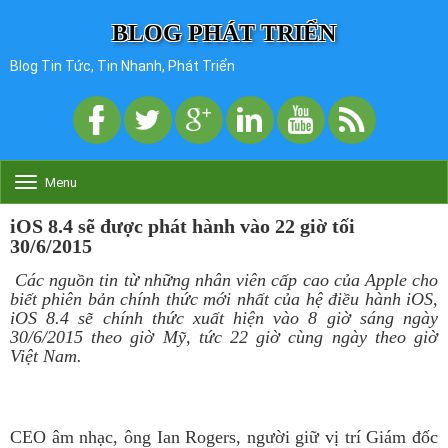
BLOG PHÁT TRIỂN
Blog Tin Tức, Tin Nhanh, Phát Triển
Menu
T
o
g
iOS 8.4 sẽ được phát hành vào 22 giờ tối
g
30/6/2015
l
e
Các nguồn tin từ những nhân viên cấp cao của Apple cho
n
biết phiên bản chính thức mới nhất của hệ điều hành iOS,
a
iOS 8.4 sẽ chính thức xuất hiện vào 8 giờ sáng ngày
v
30/6/2015 theo giờ Mỹ, tức 22 giờ cùng ngày theo giờ
i
Việt Nam.
g
a
t
i
CEO âm nhạc, ông Ian Rogers, người giữ vị trí Giám đốc
o