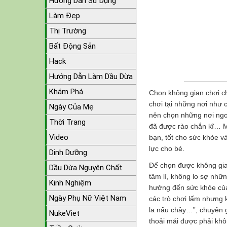
Hướng Dẫn Sử Dụng
Làm Đẹp
Thị Trường
Bất Động Sản
Hack
Hướng Dẫn Làm Dầu Dừa
Khám Phá
Chọn không gian chơi ch
chơi tại những nơi như 
Ngày Của Mẹ
nên chọn những nơi ngoà
Thời Trang
đã được rào chắn kĩ… Mô
Video
bạn, tốt cho sức khỏe và
lực cho bé.
Dinh Dưỡng
Để chọn được không gia
Dầu Dừa Nguyên Chất
tâm lí, không lo sợ nhữ
Kinh Nghiệm
hưởng đến sức khỏe của 
Ngày Phụ Nữ Việt Nam
các trò chơi lấm nhưng k
la nấu chảy…”, chuyên g
NukeViet
thoải mái được phải kh