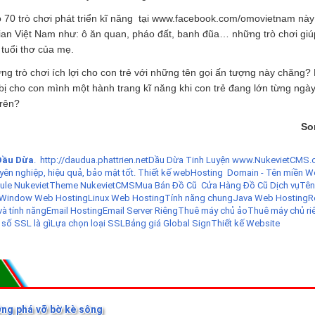
o 70 trò chơi phát triển kĩ năng tại www.facebook.com/omovietnam này
ian Việt Nam như: ô ăn quan, pháo đất, banh đũa… những trò chơi giú
 tuổi thơ của mẹ.
g trò chơi ích lợi cho con trẻ với những tên gọi ấn tượng này chăng? 
ị cho con mình một hành trang kĩ năng khi con trẻ đang lớn từng ngà
trên?
So
Dầu Dừa
.
http://daudua.phattrien.net
Dầu Dừa Tinh Luyện
www.NukevietCMS.
yên nghiệp, hiệu quả, bảo mật tốt.
Thiết kế web
Hosting
Domain - Tên miền
W
le Nukeviet
Theme NukevietCMS
Mua Bán Đồ Cũ
Cửa Hàng Đồ Cũ
Dịch vụ
Tên
Window Web Hosting
Linux Web Hosting
Tính năng chung
Java Web Hosting
R
và tính năng
Email Hosting
Email Server Riêng
Thuê máy chủ ảo
Thuê máy chủ ri
 số SSL là gì
Lựa chọn loại SSL
Bảng giá Global Sign
Thiết kế Website
ờng phá vỡ bờ kè sông