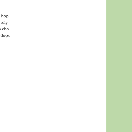
ù hợp
p xây
h cho
n được