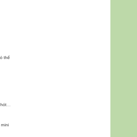
ó thể
 nhót…
 mini