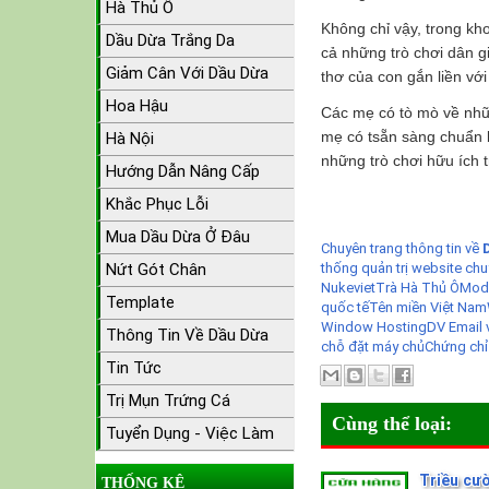
Hà Thủ Ô
Không chỉ vậy, trong kh
Dầu Dừa Trắng Da
cả những trò chơi dân g
Giảm Cân Với Dầu Dừa
thơ của con gắn liền với
Hoa Hậu
Các mẹ có tò mò về nhữn
mẹ có tsẵn sàng chuẩn b
Hà Nội
những trò chơi hữu ích 
Hướng Dẫn Nâng Cấp
Khắc Phục Lỗi
Mua Dầu Dừa Ở Đâu
Chuyên trang thông tin về
Nứt Gót Chân
thống quản trị website chu
Nukeviet
Trà Hà Thủ Ô
Modu
Template
quốc tế
Tên miền Việt Nam
Window Hosting
DV Email 
Thông Tin Về Dầu Dừa
chỗ đặt máy chủ
Chứng chỉ
Tin Tức
Trị Mụn Trứng Cá
Cùng thể loại:
Tuyển Dụng - Việc Làm
Triều cư
THỐNG KÊ