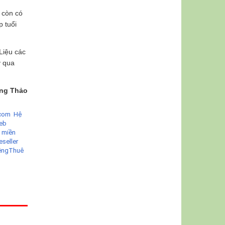
 còn có
p tuổi
Liệu các
y qua
ng Thảo
com Hệ
eb
 miền
eseller
êng
Thuê