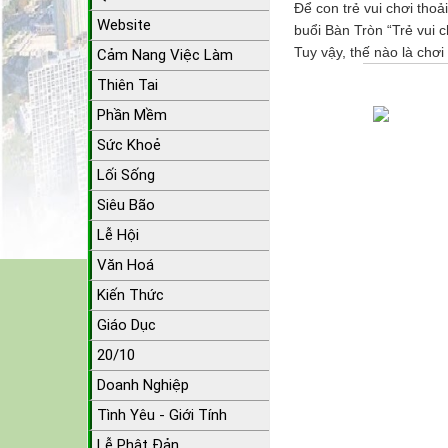
Để con trẻ vui chơi thoả
Website
buổi Bàn Tròn “Trẻ vui 
Tuy vậy, thế nào là chơi
Cảm Nang Việc Làm
Thiên Tai
Phần Mềm
Sức Khoẻ
Lối Sống
Siêu Bão
Lễ Hội
Văn Hoá
Kiến Thức
Giáo Dục
20/10
Doanh Nghiệp
Tình Yêu - Giới Tính
Lễ Phật Đản