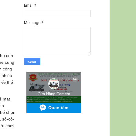
Email
*
Message
*
cho con
 mẹ cũng
an công
i nhiều
 về thể
ề mặt
ảnh
thể chọn
, sô-cô-
ới chơi