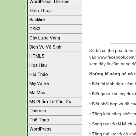
WordPress Themes
Điện Thoại
Backlink
CSS3
Cây Lược Vàng
Dịch Vụ Vệ Sinh
Để bé có thể phát triển
HTML5
vào www.facebook.com/o
xem đây là cẩm nang để
Hoa Hau
Những kĩ năng bé có t
Hội Thảo
Mẹ Và Bé
• Biệt tài lãnh đạo: tiệ
Mã Màu
• Biết quan sát: tay đua
Mỹ Phẩm Từ Dầu Dừa
• Biết phối hợp và đề ca
Themes
• Tăng khả năng nhớ: t
Thể Thao
• Sáng tạo và tài kể chu
WordPress
• Tăng thể lực và độ kh