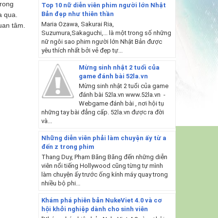
trong
Top 10 nữ diễn viên phim người lớn Nhật
Bản đẹp như thiên thần
a qua.
Maria Ozawa, Sakurai Ria,
quan tâm.
Suzumura,Sakaguchi,... là một trong số những
nữ ngôi sao phim người lớn Nhật Bản được
yêu thích nhất bởi vẻ đẹp tự...
Mừng sinh nhật 2 tuổi của
game đánh bài 52la.vn
Mừng sinh nhật 2 tuổi của game
đánh bài 52la.vn www.52la.vn -
Webgame đánh bài , nơi hội tụ
những tay bài đẳng cấp. 52la.vn được ra đời
và...
Những diễn viên phải làm chuyện ấy từ a
đến z trong phim
Thang Duy, Phạm Băng Băng đến những diễn
viên nổi tiếng Hollywood cũng từng tự mình
làm chuyện ấy trước ống kính máy quay trong
nhiều bộ phi...
Khám phá phiên bản NukeViet 4.0 và cơ
hội khởi nghiệp dành cho sinh viên