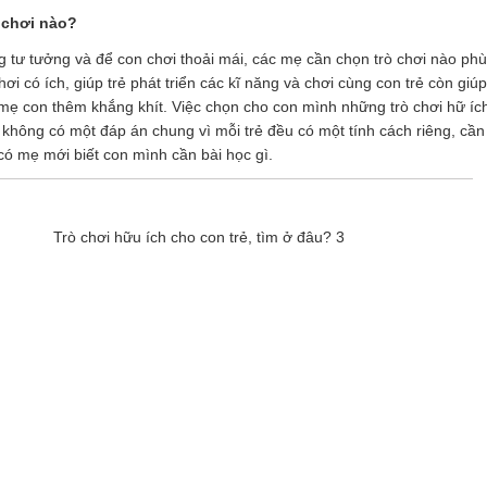
 chơi nào?
g tư tưởng và để con chơi thoải mái, các mẹ cần chọn trò chơi nào ph
hơi có ích, giúp trẻ phát triển các kĩ năng và chơi cùng con trẻ còn giú
mẹ con thêm khắng khít. Việc chọn cho con mình những trò chơi hữ íc
ện không có một đáp án chung vì mỗi trẻ đều có một tính cách riêng, cầ
có mẹ mới biết con mình cần bài học gì.