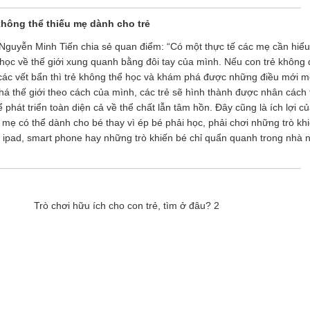
 không thể thiếu mẹ dành cho trẻ
Nguyễn Minh Tiến chia sẻ quan điểm: “Có một thực tế các mẹ cần hiểu 
g học về thế giới xung quanh bằng đôi tay của mình. Nếu con trẻ không
 các vết bẩn thì trẻ không thể học và khám phá được những điều mới 
á thế giới theo cách của mình, các trẻ sẽ hình thành được nhân cách t
phát triển toàn diện cả về thể chất lẫn tâm hồn. Đây cũng là ích lợi củ
 mẹ có thể dành cho bé thay vì ép bé phải học, phải chơi những trò kh
 ipad, smart phone hay những trò khiến bé chỉ quẩn quanh trong nhà 