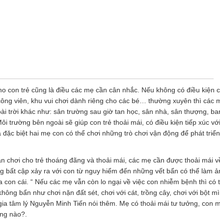
o con trẻ cũng là điều các mẹ cần cân nhắc. Nếu không có điều kiện 
công viên, khu vui chơi dành riêng cho các bé… thường xuyên thì các
i trời khác như: sân trường sau giờ tan học, sân nhà, sân thượng, b
i trường bên ngoài sẽ giúp con trẻ thoải mái, có điều kiện tiếp xúc vớ
 đặc biệt hai mẹ con có thể chơi những trò chơi vận động để phát triển
n chơi cho trẻ thoáng đãng và thoải mái, các mẹ cần được thoải mái v
ng bất cập xảy ra với con từ nguy hiểm đến những vết bẩn có thể làm 
con cái. “ Nếu các mẹ vẫn còn lo ngại về việc con nhiễm bệnh thì có 
hông bẩn như chơi nặn đất sét, chơi với cát, trồng cây, chơi với bột mì
ia tâm lý Nguyễn Minh Tiến nói thêm. Mẹ có thoải mái tư tưởng, con m
ông nào?.