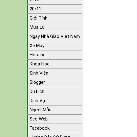
20/11
Giới Tính
Mưa Lũ
Ngày Nhà Giáo Việt Nam
Xe Máy
Hosting
Khoa Học
Sinh Viên
Blogger
Du Lịch
Dịch Vụ
Người Mẫu
Seo Web
Facebook