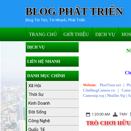
BLOG PHÁT TRIỂN
Blog Tin Tức, Tin Nhanh, Phát Triển
TRANG CHỦ
GIỚI THIỆU
DỊCH VỤ
HOS
DỊCH VỤ
N
LIÊN HỆ NHANH
Ch
DANH MỤC CHÍNH
Website
:
PhatTrien.net
|
Ph
Xã Hội
CửaHàngCamera.vn
|
Camer
Thời Sự
Cameraip.top
|
NhaDat.Vip
|
S
Kinh Doanh
Đời Sống
1:20:00 AM
TMV
Công Nghệ
TRÒ CHƠI HỮU 
Quốc Tế