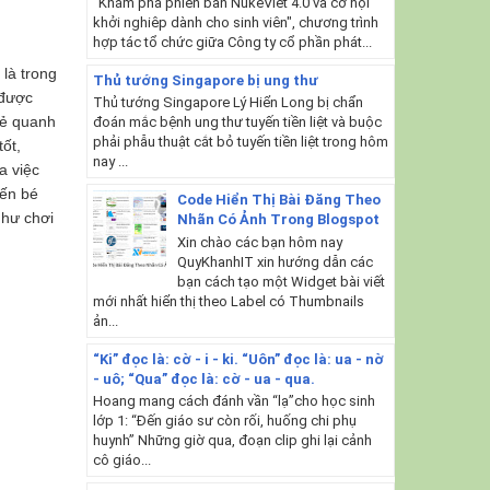
"Khám phá phiên bản NukeViet 4.0 và cơ hội
khởi nghiêp dành cho sinh viên", chương trình
hợp tác tổ chức giữa Công ty cổ phần phát...
là trong
Thủ tướng Singapore bị ung thư
 được
Thủ tướng Singapore Lý Hiển Long bị chẩn
mẻ quanh
đoán mắc bệnh ung thư tuyến tiền liệt và buộc
phải phẫu thuật cắt bỏ tuyến tiền liệt trong hôm
ốt,
nay ...
a việc
iến bé
Code Hiển Thị Bài Đăng Theo
như chơi
Nhãn Có Ảnh Trong Blogspot
Xin chào các bạn hôm nay
QuyKhanhIT xin hướng dẫn các
bạn cách tạo một Widget bài viết
mới nhất hiển thị theo Label có Thumbnails
ản...
“Ki” đọc là: cờ - i - ki. “Uôn” đọc là: ua - nờ
- uô; “Qua” đọc là: cờ - ua - qua.
Hoang mang cách đánh vần “lạ”cho học sinh
lớp 1: “Đến giáo sư còn rối, huống chi phụ
huynh” Những giờ qua, đoạn clip ghi lại cảnh
cô giáo...