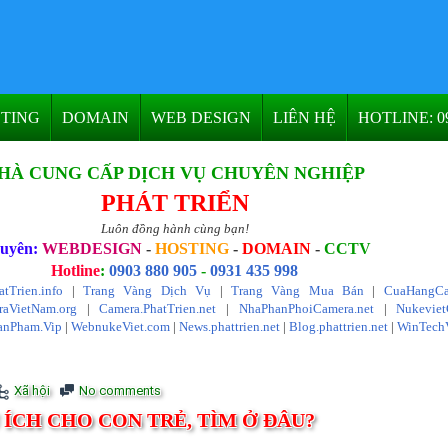
TING
DOMAIN
WEB DESIGN
LIÊN HỆ
HOTLINE: 09
HÀ CUNG CẤP DỊCH VỤ CHUYÊN NGHIỆP
PHÁT TRIỂN
Luôn đồng hành cùng bạn!
uyên:
WEBDESIGN
-
HOSTING
-
DOMAIN
-
CCTV
Hotline
:
0903 880 905
-
0931 435 998
atTrien.info
|
Trang Vàng Dịch Vụ
|
Trang Vàng Mua Bán
|
CuaHangCa
aVietNam.org
|
Camera.PhatTrien.net
|
NhaPhanPhoiCamera.net
|
Nukevie
anPham.Vip
|
WebnukeViet.com
|
News.phattrien.net
|
Blog.phattrien.net
|
WinTech
Xã hội
No comments
ÍCH CHO CON TRẺ, TÌM Ở ĐÂU?