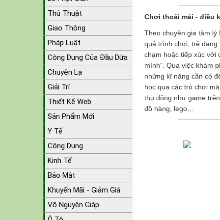
Thủ Thuật
Chơi thoải mái - điều
Giao Thông
Theo chuyên gia tâm lý 
Pháp Luật
quá trình chơi, trẻ đan
chạm hoặc tiếp xúc với
Công Dụng Của Đầu Dừa
mình”. Qua việc khám ph
Chuyện Lạ
những kĩ năng cần có để 
Giải Trí
học qua các trò chơi mà
thụ động như game trên
Thiết Kế Web
đồ hàng, lego…
Sản Phẩm Mới
Y Tế
Công Dụng
Kinh Tế
Bảo Mật
Khuyến Mãi - Giảm Giá
Võ Nguyên Giáp
Ô Tô