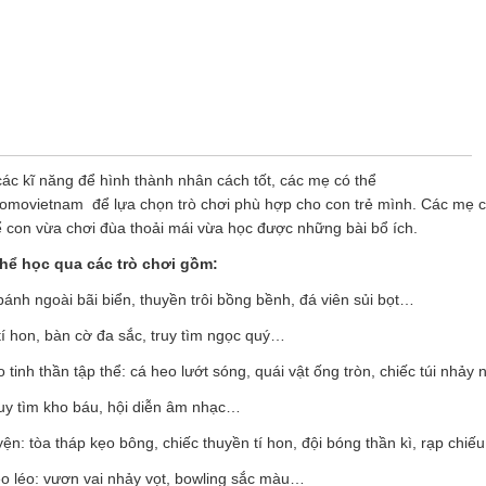
 các kĩ năng để hình thành nhân cách tốt, các mẹ có thể
movietnam để lựa chọn trò chơi phù hợp cho con trẻ mình. Các mẹ c
 con vừa chơi đùa thoải mái vừa học được những bài bổ ích.
hể học qua các trò chơi gồm:
m bánh ngoài bãi biển, thuyền trôi bồng bềnh, đá viên sủi bọt…
 tí hon, bàn cờ đa sắc, truy tìm ngọc quý…
o tinh thần tập thể: cá heo lướt sóng, quái vật ống tròn, chiếc túi nhảy
ruy tìm kho báu, hội diễn âm nhạc…
yện: tòa tháp kẹo bông, chiếc thuyền tí hon, đội bóng thần kì, rạp chiếu
éo léo: vươn vai nhảy vọt, bowling sắc màu…