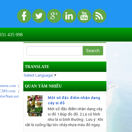
31 435 998
TRANSLATE
Select Language
▼
mera.com
|
QUAN TÂM NHIỀU
tCMS.com
|
VietNam.net
Một số đặc điểm nhận dạng
cây si đỏ
Một số đặc điểm nhận dạng cây
si đỏ 1.Búp đo đỏ. 2.Lá có hình
như lá si bình thường : Lưu ý : Khi
vặt lá cuống lập tức chảy nhựa màu đỏ ngay...