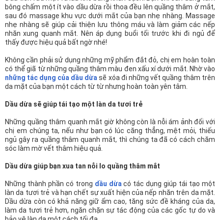
bông chấm một ít vào dầu dừa rồi thoa đều lên quầng thâm ở mắt,
sau đó massage khu vực dưới mắt của bạn nhẹ nhàng. Massage
nhẹ nhàng sẽ giúp cải thiện lưu thông máu và làm giảm các nếp
nhăn xung quanh mắt. Nên áp dụng buổi tối trước khi đi ngủ để
thấy được hiệu quả bất ngờ nhé!
Không cần phải sử dụng những mỹ phẩm đắt đỏ, chị em hoàn toàn
có thể giã từ những quầng thâm màu đen xấu xí dưới mắt. Nhờ vào
những tác dụng của dầu dừa
sẽ xóa đi những vết quầng thâm trên
da mặt của bạn một cách từ từ nhưng hoàn toàn yên tâm.
Dầu dừa sẽ giúp tái tạo một làn da tươi trẻ
Những quầng thâm quanh mắt giờ không còn là nỗi ám ảnh đối với
chị em chúng ta, nếu như bạn có lúc căng thẳng, mệt mỏi, thiếu
ngủ gây ra quầng thâm quanh mắt, thì chúng ta đã có cách chăm
sóc làm mờ vết thâm hiệu quả.
Dầu dừa giúp bạn xua tan nỗi lo quầng thâm mắt
Những thành phần có trong
dầu dừa
có tác dụng giúp tái tạo một
làn da tươi trẻ và hạn chết sự xuất hiện của nếp nhăn trên da mặt.
Dầu dừa còn có khả năng giữ ẩm cao, tăng sức đề kháng của da,
làm da tươi trẻ hơn, ngăn chặn sự tác động của các gốc tự do và
bảo vệ làn da một cách tối đa.