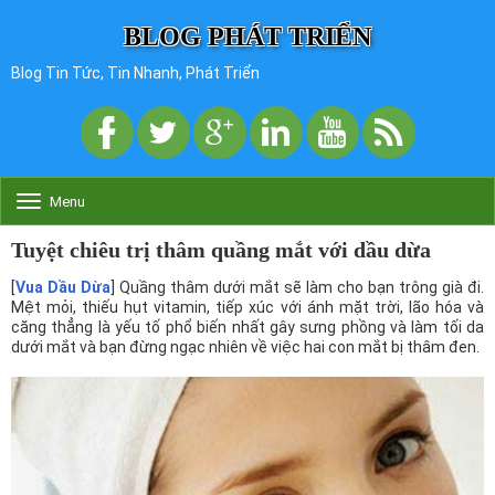
BLOG PHÁT TRIỂN
Blog Tin Tức, Tin Nhanh, Phát Triển
Menu
T
o
g
Tuyệt chiêu trị thâm quầng mắt với dầu dừa
g
l
[
Vua Dầu Dừa
] Quầng thâm dưới mắt sẽ làm cho bạn trông già đi.
e
Mệt mỏi, thiếu hụt vitamin, tiếp xúc với ánh mặt trời, lão hóa và
n
căng thẳng là yếu tố phổ biến nhất gây sưng phồng và làm tối da
a
dưới mắt và bạn đừng ngạc nhiên về việc hai con mắt bị thâm đen.
v
i
g
a
t
i
o