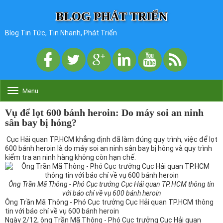
BLOG PHÁT TRIỂN
Blog Tin Tức, Tin Nhanh, Phát Triển
Menu
T
o
g
Vụ để lọt 600 bánh heroin: Do máy soi an ninh
g
sân bay bị hỏng?
l
e
Cục Hải quan TP.HCM khẳng định đã làm đúng quy trình, việc để lọt
n
600 bánh heroin là do máy soi an ninh sân bay bị hỏng và quy trình
a
kiểm tra an ninh hàng không còn hạn chế.
v
i
g
Ông Trần Mã Thông - Phó Cục trưởng Cục Hải quan TP.HCM thông tin
a
với báo chí về vụ 600 bánh heroin
t
Ông Trần Mã Thông - Phó Cục trưởng Cục Hải quan TP.HCM thông
i
tin với báo chí về vụ 600 bánh heroin
o
Ngày 2/12, ông Trần Mã Thông - Phó Cục trưởng Cục Hải quan