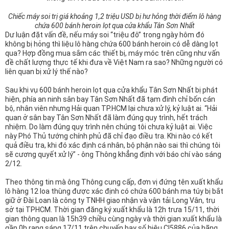
Chiếc máy soi trị giá khoảng 1,2 triệu USD bị hư hỏng thời điểm lô hàng
chứa 600 bánh heroin lọt qua cửa khẩu Tân Sơn Nhất
Dư luận đặt vấn đề, nếu máy soi “triệu đô” trong ngày hôm đó
không bị hỏng thì liệu lô hàng chứa 600 bánh heroin có dễ dàng lọt
qua? Hợp đồng mua sắm các thiết bị, máy móc trên cũng như vấn
đề chất lượng thực tế khi đưa về Việt Nam ra sao? Những người có
liên quan bị xử lý thế nào?
Sau khi vụ 600 bánh heroin lọt qua cửa khẩu Tân Sơn Nhất bị phát
hiện, phía an ninh sân bay Tân Sơn Nhất đã tạm đình chỉ bốn cán
bộ, nhân viên nhưng Hải quan TP.HCM lại chưa xử lý, kỷ luật ai. “Hải
quan ở sân bay Tân Sơn Nhất đã làm đúng quy trình, hết trách
nhiệm. Do làm đúng quy trình nên chúng tôi chưa kỷ luật ai. Việc
này Phó Thủ tướng chính phủ đã chỉ đạo điều tra. Khi nào có kết
quả điều tra, khi đó xác định cá nhân, bộ phận nào sai thì chúng tôi
sẽ cương quyết xử lý” - ông Thông khẳng định với báo chí vào sáng
2/12.
Theo thông tin mà ông Thông cung cấp, đơn vị đứng tên xuất khẩu
lô hàng 12 loa thùng được xác định có chứa 600 bánh ma túy bị bắt
giữ ở Đài Loan là công ty TNHH giao nhận và vận tải Long Vân, trụ
sở tại TPHCM. Thời gian đăng ký xuất khẩu là 12h trưa 15/11, thời
gian thông quan là 15h39 chiều cùng ngày và thời gian xuất khẩu là
gần 0h rạng sáng 17/11 trên chuyến bay số hiệu CI5886 của hãng