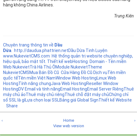
hàng không China Airlines.
Trung Kiên
Chuyên trang thông tin về
Dầu
Dừa
.
http://daudua.phattrien.net
Dầu Dừa Tinh Luyện
www.NukevietCMS.com Hệ thống quản trị website chuyên nghiệp,
hiệu quả, bảo mật tốt.
Thiết kế web
Hosting
Domain - Tên miền
Web Nukeviet
Trà Hà Thủ Ô
Module Nukeviet
Theme
NukevietCMS
Mua Bán Đồ Cũ
Cửa Hàng Đồ Cũ
Dịch vụ
Tên miền
quốc tế
Tên miền Việt Nam
Window Web Hosting
Linux Web
Hosting
Tính năng chung
Java Web Hosting
Reseller Window
Hosting
DV Email và tính năng
Email Hosting
Email Server Riêng
Thuê
máy chủ ảo
Thuê máy chủ riêng
Thuê chỗ đặt máy chủ
Chứng chỉ
số SSL là gì
Lựa chọn loại SSL
Bảng giá Global Sign
Thiết kế Website
Share
‹
Home
›
View web version