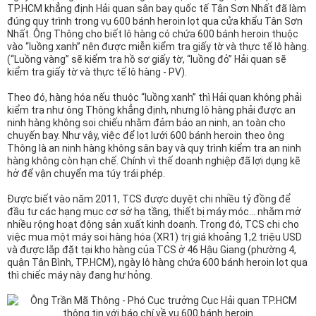
n
TP.HCM khẳng định Hải quan sân bay quốc tế Tân Sơn Nhất đã làm
đúng quy trình trong vụ 600 bánh heroin lọt qua cửa khẩu Tân Sơn
Nhất. Ông Thông cho biết lô hàng có chứa 600 bánh heroin thuộc
vào “luồng xanh” nên được miễn kiểm tra giấy tờ và thực tế lô hàng.
(“Luồng vàng” sẽ kiểm tra hồ sơ giấy tờ, “luồng đỏ” Hải quan sẽ
kiểm tra giấy tờ và thực tế lô hàng - PV).
Theo đó, hàng hóa nếu thuộc “luồng xanh” thì Hải quan không phải
kiểm tra như ông Thông khẳng định, nhưng lô hàng phải được an
ninh hàng không soi chiếu nhằm đảm bảo an ninh, an toàn cho
chuyến bay. Như vậy, việc để lọt lưới 600 bánh heroin theo ông
Thông là an ninh hàng không sân bay và quy trình kiểm tra an ninh
hàng không còn hạn chế. Chính vì thế doanh nghiệp đã lợi dụng kẽ
hở để vận chuyển ma túy trái phép.
Được biết vào năm 2011, TCS được duyệt chi nhiều tỷ đồng để
đầu tư các hạng mục cơ sở hạ tầng, thiết bị máy móc… nhằm mở
nhiều rộng hoạt động sản xuất kinh doanh. Trong đó, TCS chi cho
việc mua một máy soi hàng hóa (XR1) trị giá khoảng 1,2 triệu USD
và được lắp đặt tại kho hàng của TCS ở 46 Hậu Giang (phường 4,
quận Tân Bình, TP.HCM), ngày lô hàng chứa 600 bánh heroin lọt qua
thì chiếc máy này đang hư hỏng.