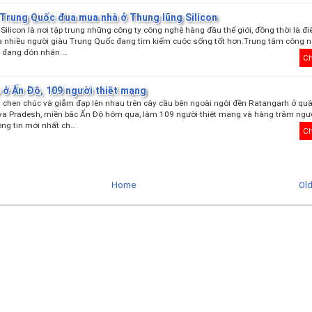
t Trung Quốc đua mua nhà ở Thung lũng Silicon
Silicon là nơi tập trung những công ty công nghệ hàng đầu thế giới, đồng thời là đ
a nhiều người giàu Trung Quốc đang tìm kiếm cuộc sống tốt hơn.Trung tâm công 
i đang đón nhận …
Ch
 ở Ấn Độ, 109 người thiệt mạng
 chen chúc và giẫm đạp lên nhau trên cây cầu bên ngoài ngôi đền Ratangarh ở quậ
a Pradesh, miền bắc Ấn Độ hôm qua, làm 109 người thiệt mạng và hàng trăm ngườ
ng tin mới nhất ch…
Ch
Home
Ol