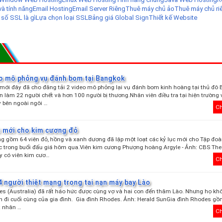
và tính năng
Email Hosting
Email Server Riêng
Thuê máy chủ ảo
Thuê máy chủ ri
 số SSL là gì
Lựa chọn loại SSL
Bảng giá Global Sign
Thiết kế Website
eo mô phỏng vụ đánh bom tại Bangkok
mới đây đã cho đăng tải 2 video mô phỏng lại vụ đánh bom kinh hoàng tại thủ đô
n làm 22 người chết và hơn 100 người bị thương.Nhân viên điều tra tại hiện trường
 bên ngoài ngôi …
Ch
ục mới cho kim cương đỏ
g gồm 64 viên đỏ, hồng và xanh dương đã lập một loạt các kỷ lục mới cho Tập đoà
c trong buổi đấu giá hôm qua.Viên kim cương Phượng hoàng Argyle - Ảnh: CBS The
y có viên kim cươ…
Ch
4 người thiệt mạng trong tai nạn máy bay Lào
s (Australia) đã rất háo hức được cùng vợ và hai con đến thăm Lào. Nhưng họ k
n đi cuối cùng của gia đình. Gia đình Rhodes. Ảnh: Herald SunGia đình Rhodes gồ
t nhân …
Ch