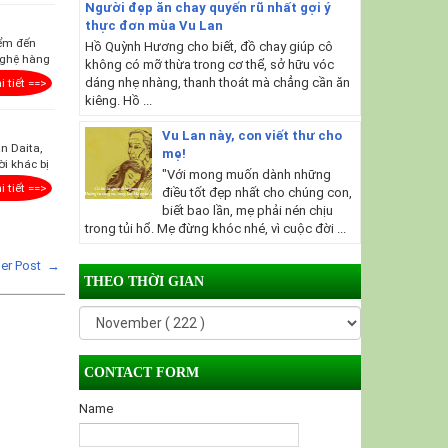
Người đẹp ăn chay quyến rũ nhất gợi ý
thực đơn mùa Vu Lan
iểm đến
Hồ Quỳnh Hương cho biết, đồ chay giúp cô
nghệ hàng
không có mỡ thừa trong cơ thể, sở hữu vóc
dáng nhẹ nhàng, thanh thoát mà chẳng cần ăn
i tiết ==>
kiêng. Hồ ...
Vu Lan này, con viết thư cho
n Daita,
mẹ!
i khác bị
"Với mong muốn dành những
i tiết ==>
điều tốt đẹp nhất cho chúng con,
biết bao lần, mẹ phải nén chịu
trong tủi hổ. Mẹ đừng khóc nhé, vì cuộc đời ...
der Post →
THEO THỜI GIAN
CONTACT FORM
Name