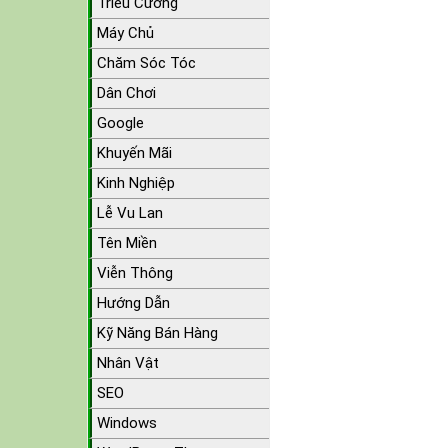
Triều Cường
Máy Chủ
Chăm Sóc Tóc
Dân Chơi
Google
Khuyến Mãi
Kinh Nghiệp
Lễ Vu Lan
Tên Miền
Viễn Thông
Hướng Dẫn
Kỹ Năng Bán Hàng
Nhân Vật
SEO
Windows