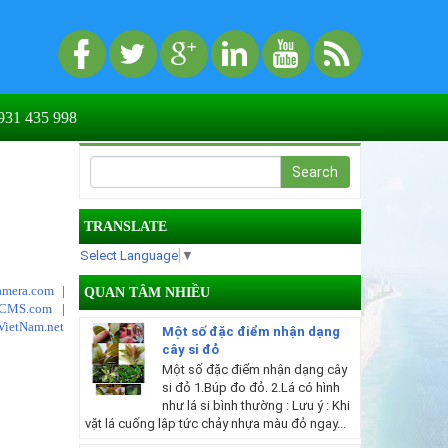
31 435 998
TRANSLATE
Select Language
▼
mera.com
|
QUAN TÂM NHIỀU
tCMS.com
|
VietNam.net
Một số đặc điểm nhận dạng
cây si đỏ
Một số đặc điểm nhận dạng cây
si đỏ 1.Búp đo đỏ. 2.Lá có hình
như lá si bình thường : Lưu ý : Khi
vặt lá cuống lập tức chảy nhựa màu đỏ ngay...