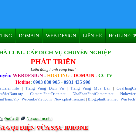
TING
DOMAIN
WEB DESIGN
LIÊN HỆ
HOTLINE: 09
HÀ CUNG CẤP DỊCH VỤ CHUYÊN NGHIỆP
PHÁT TRIỂN
Luôn đồng hành cùng bạn!
uyên:
WEBDESIGN
-
HOSTING
-
DOMAIN
-
CCTV
Hotline
:
0903 880 905
-
0931 435 998
atTrien.info
|
Trang Vàng Dịch Vụ
|
Trang Vàng Mua Bán
|
CuaHangCa
aVietNam.org
|
Camera.PhatTrien.net
|
NhaPhanPhoiCamera.net
|
Nukevie
anPham.Vip
|
WebnukeViet.com
|
News.phattrien.net
|
Blog.phattrien.net
|
WinTech
Quốc tế
No comments
A GỌI ĐIỆN VỪA SẠC IPHONE