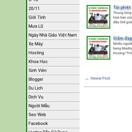
Tài phiệ
20/11
Thung lũng 
Giới Tính
hứa hẹn củ
đầu thế giớ
Mưa Lũ
Ngày Nhà Giáo Việt Nam
Giẫm đạp
Xe Máy
Nhiều người
bang Madhy
Hosting
thương."Thô
Khoa Học
Sinh Viên
← Newer Post
Blogger
Du Lịch
Dịch Vụ
Người Mẫu
Seo Web
Facebook