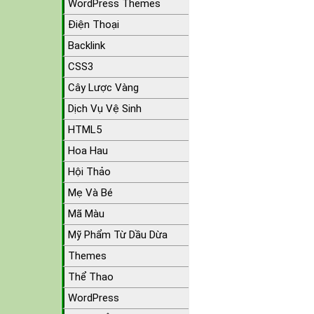
WordPress Themes
Điện Thoại
Backlink
CSS3
Cây Lược Vàng
Dịch Vụ Vệ Sinh
HTML5
Hoa Hau
Hội Thảo
Mẹ Và Bé
Mã Màu
Mỹ Phẩm Từ Dầu Dừa
Themes
Thể Thao
WordPress