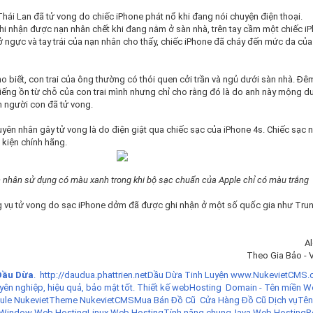
Thái Lan đã tử vong do chiếc iPhone phát nổ khi đang nói chuyện điện thoại.
ghi nhận được nạn nhân chết khi đang nằm ở sàn nhà, trên tay cầm một chiếc i
 ngực và tay trái của nạn nhân cho thấy, chiếc iPhone đã cháy đến mức da củ
 biết, con trai của ông thường có thói quen cởi trần và ngủ dưới sàn nhà. Đê
tiếng ồn từ chỗ của con trai mình nhưng chỉ cho rằng đó là do anh này mộng d
 người con đã tử vong.
yên nhân gây tử vong là do điện giật qua chiếc sạc của iPhone 4s. Chiếc sạc 
 kiện chính hãng.
 nhân sử dụng có màu xanh trong khi bộ sạc chuẩn của Apple chỉ có màu trắng
g vụ tử vong do sạc iPhone dởm đã được ghi nhận ở một số quốc gia như Tru
Al
Theo Gia Bảo -
Dầu Dừa
.
http://daudua.phattrien.net
Dầu Dừa Tinh Luyện
www.NukevietCMS.
yên nghiệp, hiệu quả, bảo mật tốt.
Thiết kế web
Hosting
Domain - Tên miền
W
le Nukeviet
Theme NukevietCMS
Mua Bán Đồ Cũ
Cửa Hàng Đồ Cũ
Dịch vụ
Tên
Window Web Hosting
Linux Web Hosting
Tính năng chung
Java Web Hosting
R