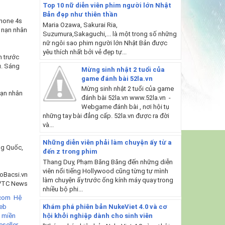
Top 10 nữ diễn viên phim người lớn Nhật
Bản đẹp như thiên thần
Phone 4s
Maria Ozawa, Sakurai Ria,
a nạn nhân
Suzumura,Sakaguchi,... là một trong số những
nữ ngôi sao phim người lớn Nhật Bản được
yêu thích nhất bởi vẻ đẹp tự...
m trước
u. Sáng
Mừng sinh nhật 2 tuổi của
game đánh bài 52la.vn
Mừng sinh nhật 2 tuổi của game
nạn nhân
đánh bài 52la.vn www.52la.vn -
Webgame đánh bài , nơi hội tụ
những tay bài đẳng cấp. 52la.vn được ra đời
và...
Những diễn viên phải làm chuyện ấy từ a
ng Quốc,
đến z trong phim
Thang Duy, Phạm Băng Băng đến những diễn
viên nổi tiếng Hollywood cũng từng tự mình
oBacsi.vn
làm chuyện ấy trước ống kính máy quay trong
 VTC News
nhiều bộ phi...
com Hệ
Khám phá phiên bản NukeViet 4.0 và cơ
eb
hội khởi nghiệp dành cho sinh viên
 miền
eseller