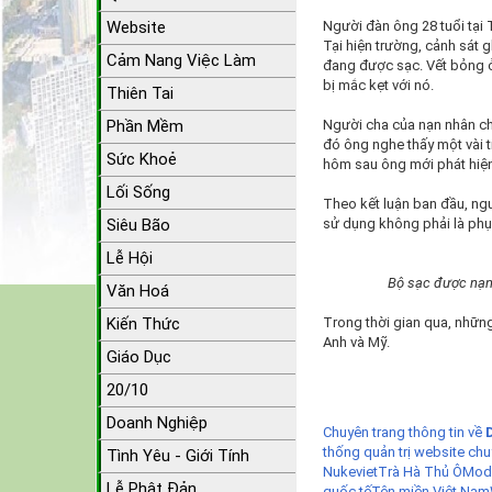
Website
Người đàn ông 28 tuổi tại 
Tại hiện trường, cảnh sát 
Cảm Nang Việc Làm
đang được sạc. Vết bỏng ở
bị mắc kẹt với nó.
Thiên Tai
Phần Mềm
Người cha của nạn nhân cho
đó ông nghe thấy một vài 
Sức Khoẻ
hôm sau ông mới phát hiện
Lối Sống
Theo kết luận ban đầu, ngu
Siêu Bão
sử dụng không phải là phụ
Lễ Hội
Bộ sạc được nạn
Văn Hoá
Kiến Thức
Trong thời gian qua, nhữn
Anh và Mỹ.
Giáo Dục
20/10
Doanh Nghiệp
Chuyên trang thông tin về
thống quản trị website chu
Tình Yêu - Giới Tính
Nukeviet
Trà Hà Thủ Ô
Modu
Lễ Phật Đản
quốc tế
Tên miền Việt Nam