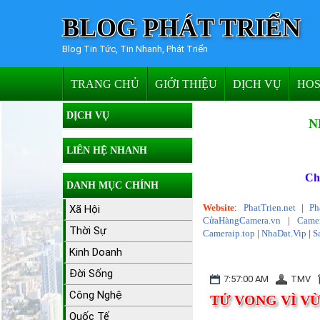
BLOG PHÁT TRIỂN
Blog Tin Tức, Tin Nhanh, Phát Triển
TRANG CHỦ
GIỚI THIỆU
DỊCH VỤ
HOS
DỊCH VỤ
N
LIÊN HỆ NHANH
Ch
DANH MỤC CHÍNH
Website
:
PhatTrien.net
|
Ph
Xã Hội
CửaHàngCamera.vn
|
Camer
Thời Sự
Cameraip.top
|
NhaDat.Vip
|
S
Kinh Doanh
Đời Sống
7:57:00 AM
TMV
Công Nghệ
TỬ VONG VÌ VỪ
Quốc Tế