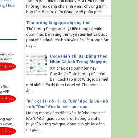
"Khám phá phiên bản NukeViet 4.0 và cơ hội
êng
Thuê
khởi nghiêp dành cho sinh viên", chương trình
hợp tác tổ chức giữa Công ty cổ phần phát...
Thủ tướng Singapore bị ung thư
Thủ tướng Singapore Lý Hiển Long bị chẩn
đoán mắc bệnh ung thư tuyến tiền liệt và buộc
phải phẫu thuật cắt bỏ tuyến tiền liệt trong hôm
nay ...
 Bangkok
Code Hiển Thị Bài Đăng Theo
 vụ đánh
Nhãn Có Ảnh Trong Blogspot
i tiết ==>
Xin chào các bạn hôm nay
QuyKhanhIT xin hướng dẫn các
bạn cách tạo một Widget bài viết
mới nhất hiển thị theo Label có Thumbnails
n Rio
ản...
o AFP,
i tiết ==>
“Ki” đọc là: cờ - i - ki. “Uôn” đọc là: ua - nờ
- uô; “Qua” đọc là: cờ - ua - qua.
Hoang mang cách đánh vần “lạ”cho học sinh
lớp 1: “Đến giáo sư còn rối, huống chi phụ
hông ngờ
m Gavin,
huynh” Những giờ qua, đoạn clip ghi lại cảnh
cô giáo...
i tiết ==>