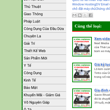
Window Hosting
DV Email 
Thủ Thuật
chỗ đặt máy chủ
Chứng chỉ
Giao Thông
Pháp Luật
Cùng thể loại:
Công Dụng Của Đầu Dừa
Chuyện Lạ
​Xem vid
Giải Trí
Next Media 
của Thái La
Thiết Kế Web
bom xe máy
Sản Phẩm Mới
Giá kỷ l
Y Tế
Lô kim cươn
Công Dụng
Tinto của Ú
trong số nà
Kinh Tế
Bảo Mật
Gia đình 
Khuyến Mãi - Giảm Giá
Gavin Rhode
đó là chuyế
Võ Nguyên Giáp
39 tuổi, mộ
Ô Tô