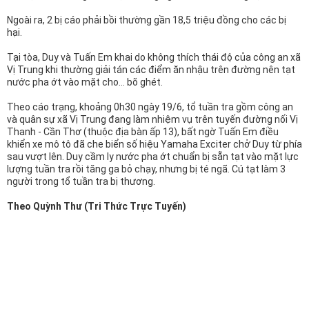
n
Ngoài ra, 2 bị cáo phải bồi thường gần 18,5 triệu đồng cho các bị
hại.
Tại tòa, Duy và Tuấn Em khai do không thích thái độ của công an xã
Vị Trung khi thường giải tán các điểm ăn nhậu trên đường nên tạt
nước pha ớt vào mặt cho... bõ ghét.
Theo cáo trạng, khoảng 0h30 ngày 19/6, tổ tuần tra gồm công an
và quân sự xã Vị Trung đang làm nhiệm vụ trên tuyến đường nối Vị
Thanh - Cần Thơ (thuộc địa bàn ấp 13), bất ngờ Tuấn Em điều
khiển xe mô tô đã che biển số hiệu Yamaha Exciter chở Duy từ phía
sau vượt lên. Duy cầm ly nước pha ớt chuẩn bị sẵn tạt vào mặt lực
lượng tuần tra rồi tăng ga bỏ chạy, nhưng bị té ngã. Cú tạt làm 3
người trong tổ tuần tra bị thương.
Theo Quỳnh Thư (Tri Thức Trực Tuyến)