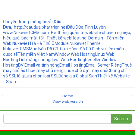
Chuyên trang thông tin về
Dầu
Dừa
.
http://daudua.phattrien.net
Dầu Dừa Tinh Luyện
www.NukevietCMS.com Hệ thống quản trị website chuyên nghiệp,
hiệu quả, bảo mật tốt.
Thiết kế web
Hosting
Domain - Tên miền
Web Nukeviet
Trà Hà Thủ Ô
Module Nukeviet
Theme
NukevietCMS
Mua Bán Đồ Cũ
Cửa Hàng Đồ Cũ
Dịch vụ
Tên miền
quốc tế
Tên miền Việt Nam
Window Web Hosting
Linux Web
Hosting
Tính năng chung
Java Web Hosting
Reseller Window
Hosting
DV Email và tính năng
Email Hosting
Email Server Riêng
Thuê
máy chủ ảo
Thuê máy chủ riêng
Thuê chỗ đặt máy chủ
Chứng chỉ
số SSL là gì
Lựa chọn loại SSL
Bảng giá Global Sign
Thiết kế Website
Share
‹
Home
›
View web version