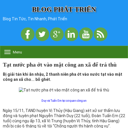
BLOG PHÁT TRIỂN
Blog Tin Tức, Tin Nhanh, Phát Triển
Menu
T
o
g
Tạt nước pha ớt vào mặt công an xã để trả thù
g
l
Bị giải tán khi ăn nhậu, 2 thanh niên pha ớt vào nước tạt vào mặt
e
công an xã cho... bõ ghét.
n
a
v
i
Duy và Tuấn Em tại cơ quan công an
g
a
Ngày 15/11, TAND huyện Vị Thủy (Hậu Giang) xét xử sơ thẩm lưu
t
động và tuyên phạt Nguyễn Thành Duy (22 tuổi), Đoàn Tuấn Em (22
i
tuổi) cùng ngụ ấp 13, xã Vị Trung (huyện Vị Thủy, tỉnh Hậu Giang)
o
mỗi bị cáo 6 tháng tù về tội “Chống người thi hành công vụ”.