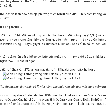
áy thủy điện lẫn Bộ Công thương đều phủ nhận trách nhiệm và cho biế
ện xả lũ.
gười dân và lãnh đạo các địa phương miền rốn lũ bức xúc: “Thủy điện không xả 
 thế?".
eo dòng nước lũ
 đã giảm, lũ bắt đầu rút nhưng tại các địa phương đến sáng nay (18/11) vẫn c
ị thương. Theo Trung tâm Phòng chống lụt bão miền Trung – Tây Nguyên, hiện 
ch ở miền Trung – Tây Nguyên do đợt mưa lũ lớn sau bão số 15 đã lên đến 60 
.
sản cũng tăng lên đáng kể so với báo cáo ngày 17/11. Trong đó có 225 nhà bị đ
hỏng và 242.190 nhà bị ngập.
a (tăng 16ha) và 1.872ha hoa màu (tăng 1,181ha) bị úng ngập, hư hỏng.
ều khẳng định thủy điện xả lũ nên hàng vạn ngôi nhà của dân mới ngập chìm tr
lợi lớn trong khu vực đều đạt trên 80% dung tích thiết kế, đang mở các cửa van
ực nước cao. Các hồ chứa nhỏ ở các tỉnh Quảng Nam, Quảng Ngãi, Bình Định, 
, các hồ chứa thuộc các tỉnh Phú Yên, Khánh Hòa, Ninh Thuận đạt 80 - 85% du