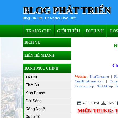
BLOG PHÁT TRIỂN
Blog Tin Tức, Tin Nhanh, Phát Triển
TRANG CHỦ
GIỚI THIỆU
DỊCH VỤ
HOS
DỊCH VỤ
N
LIÊN HỆ NHANH
Ch
DANH MỤC CHÍNH
Website
:
PhatTrien.net
|
Ph
Xã Hội
CửaHàngCamera.vn
|
Camer
Thời Sự
Cameraip.top
|
NhaDat.Vip
|
S
Kinh Doanh
Đời Sống
4:17:00 PM
TMV
Công Nghệ
MIỀN TRUNG: 
Quốc Tế