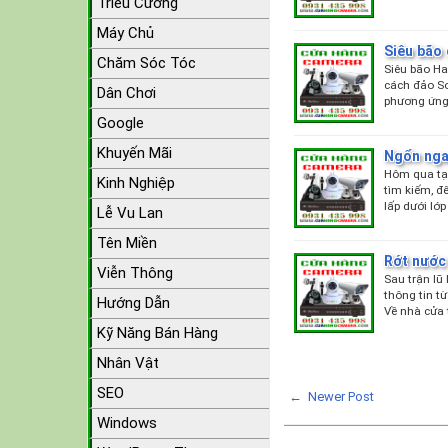
Triều Cường
Máy Chủ
Siêu bão
Chăm Sóc Tóc
Siêu bão H
cách đảo So
Dân Chơi
phương ứng
Google
Khuyến Mãi
Ngổn nga
Hôm qua tại
Kinh Nghiệp
tìm kiếm, đế
lấp dưới lớp
Lễ Vu Lan
Tên Miền
Rớt nước
Viễn Thông
Sau trận lũ
thông tin t
Hướng Dẫn
Về nhà cửa 
Kỹ Năng Bán Hàng
Nhân Vật
SEO
← Newer Post
Windows