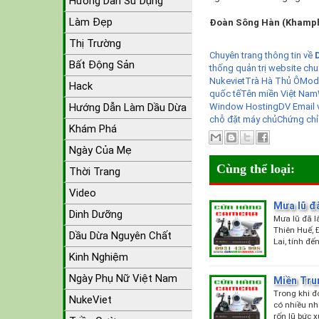
Hướng Dẫn Sử Dụng
Làm Đẹp
Đoàn Sông Hàn (Khamp
Thị Trường
Chuyên trang thông tin về
Bất Động Sản
thống quản trị website chu
Nukeviet
Trà Hà Thủ Ô
Modu
Hack
quốc tế
Tên miền Việt Nam
Window Hosting
DV Email 
Hướng Dẫn Làm Dầu Dừa
chỗ đặt máy chủ
Chứng chỉ
Khám Phá
Ngày Của Mẹ
Cùng thể loại:
Thời Trang
Video
Mưa lũ đ
Dinh Dưỡng
Mưa lũ đã l
Thiên Huế, 
Dầu Dừa Nguyên Chất
Lai, tính đ
Kinh Nghiệm
Ngày Phụ Nữ Việt Nam
Miền Tru
Trong khi đ
NukeViet
có nhiều nh
rốn lũ bức 