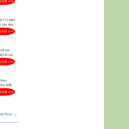
i tiết ==>
9/11) bão
i các địa
i tiết ==>
 nỗ lực
y) bị vùi
i tiết ==>
 theo
cho biết:
i tiết ==>
der Post →