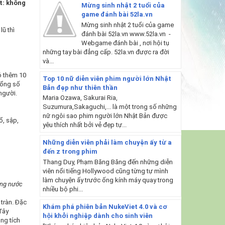
t: không
Mừng sinh nhật 2 tuổi của
game đánh bài 52la.vn
Mừng sinh nhật 2 tuổi của game
lũ thì
đánh bài 52la.vn www.52la.vn -
Webgame đánh bài , nơi hội tụ
những tay bài đẳng cấp. 52la.vn được ra đời
và...
ó thêm 10
Top 10 nữ diễn viên phim người lớn Nhật
tổng số
Bản đẹp như thiên thần
người.
Maria Ozawa, Sakurai Ria,
Suzumura,Sakaguchi,... là một trong số những
nữ ngôi sao phim người lớn Nhật Bản được
ổ, sập,
yêu thích nhất bởi vẻ đẹp tự...
Những diễn viên phải làm chuyện ấy từ a
đến z trong phim
Thang Duy, Phạm Băng Băng đến những diễn
viên nổi tiếng Hollywood cũng từng tự mình
làm chuyện ấy trước ống kính máy quay trong
ong nước
nhiều bộ phi...
 tràn. Đặc
Khám phá phiên bản NukeViet 4.0 và cơ
Tây
hội khởi nghiệp dành cho sinh viên
ng tích