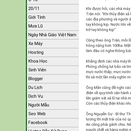
20/11
Khi được hỏi, các nhà máy 
Trận nói: “Khi thủy điện x
Giới Tính
các địa phương và người dâ
tay không kịp. Nước lớn v
Mưa Lũ
trở tay không kịp”.
Ngày Nhà Giáo Việt Nam
Cũng theo ông Trận, mỗi lầ
Xe Máy
hỏng nặng hơn 100ha. Mặt k
làm đâu có nghe thông báo, 
Hosting
Khoa Học
Khẳng định các nhà máy th
Phòng chống lụt bão và tì
Sinh Viên
mực nước thấp, mực nước 
thì xả một lần mấy nghìn 
Blogger
Du Lịch
Ông Mẫn cũng đề nghị các
điện về quy trình vận hành 
Dịch Vụ
lên giám sát xả lũ tại nhà
Còn các thủy điện khác nh
Người Mẫu
Seo Web
Ông Nguyễn Sự - Bí thư Thà
lượng thì mặt trái của nó q
Facebook
An cũng phải gánh chịu. N
người chết và hàng nghìn ng