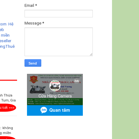
Email
*
Message
*
com Hệ
eb
 miền
eseller
êng
Thuê
ỉnh Thừa
 Tum, Gia
i tiết ==>
t: không
ng miền