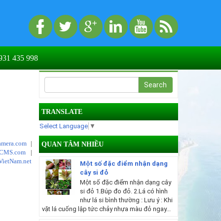
31 435 998
TRANSLATE
Select Language
▼
mera.com
|
QUAN TÂM NHIỀU
tCMS.com
|
VietNam.net
Một số đặc điểm nhận dạng
cây si đỏ
Một số đặc điểm nhận dạng cây
si đỏ 1.Búp đo đỏ. 2.Lá có hình
như lá si bình thường : Lưu ý : Khi
vặt lá cuống lập tức chảy nhựa màu đỏ ngay...