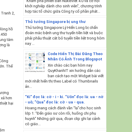
"Khám phá phiên bản NukeViet 4.0 và cơ hội
khởi nghiêp dành cho sinh viên", chương trình
hợp tác tổ chức giữa Công ty cổ phần phát...
 Tranh 2,
Thủ tướng Singapore bị ung thư
Thủ tướng Singapore Lý Hiển Long bị chẩn
 lòng hồ
đoán mắc bệnh ung thư tuyến tiền liệt và buộc
2.450
phải phẫu thuật cắt bỏ tuyến tiền liệt trong hôm
rung tâm
nay ...
ơng là
Code Hiển Thị Bài Đăng Theo
Nhãn Có Ảnh Trong Blogspot
 Công
Xin chào các bạn hôm nay
lớn. Thế
QuyKhanhIT xin hướng dẫn các
bạn cách tạo một Widget bài viết
mới nhất hiển thị theo Label có Thumbnails
ản...
Lượng
“Ki” đọc là: cờ - i - ki. “Uôn” đọc là: ua - nờ
c xả hơn
- uô; “Qua” đọc là: cờ - ua - qua.
hiệt hại
Hoang mang cách đánh vần “lạ”cho học sinh
lớp 1: “Đến giáo sư còn rối, huống chi phụ
huynh” Những giờ qua, đoạn clip ghi lại cảnh
cô giáo...
iệm