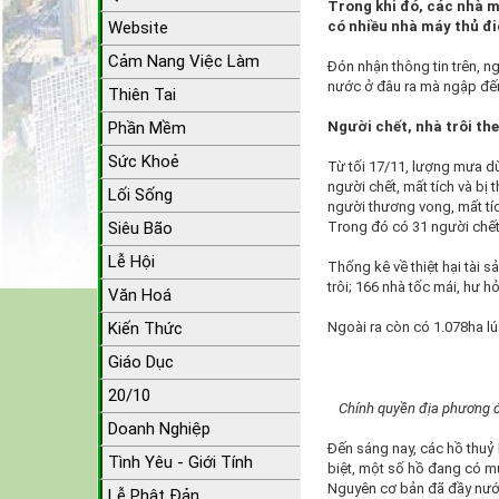
Trong khi đó, các nhà m
Website
có nhiều nhà máy thủ đi
Cảm Nang Việc Làm
Đón nhận thông tin trên, n
nước ở đâu ra mà ngập đến
Thiên Tai
Phần Mềm
Người chết, nhà trôi th
Sức Khoẻ
Từ tối 17/11, lượng mưa dù
người chết, mất tích và b
Lối Sống
người thương vong, mất tí
Siêu Bão
Trong đó có 31 người chết
Lễ Hội
Thống kê về thiệt hại tài 
trôi; 166 nhà tốc mái, hư 
Văn Hoá
Kiến Thức
Ngoài ra còn có 1.078ha lú
Giáo Dục
20/10
Chính quyền địa phương đ
Doanh Nghiệp
Đến sáng nay, các hồ thuỷ 
Tình Yêu - Giới Tính
biệt, một số hồ đang có m
Nguyên cơ bản đã đầy nước
Lễ Phật Đản