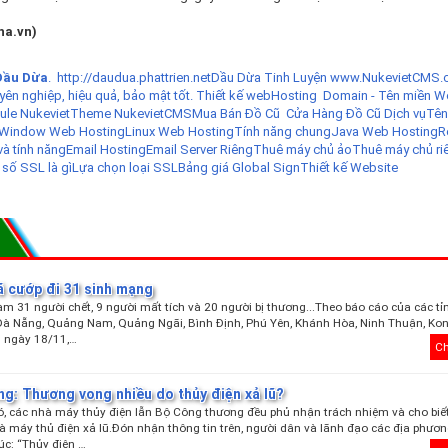
ha.vn)
Dầu Dừa
.
http://daudua.phattrien.net
Dầu Dừa Tinh Luyện
www.NukevietCMS.
yên nghiệp, hiệu quả, bảo mật tốt.
Thiết kế web
Hosting
Domain - Tên miền
W
le Nukeviet
Theme NukevietCMS
Mua Bán Đồ Cũ
Cửa Hàng Đồ Cũ
Dịch vụ
Tên
Window Web Hosting
Linux Web Hosting
Tính năng chung
Java Web Hosting
R
và tính năng
Email Hosting
Email Server Riêng
Thuê máy chủ ảo
Thuê máy chủ ri
 số SSL là gì
Lựa chọn loại SSL
Bảng giá Global Sign
Thiết kế Website
ã cướp đi 31 sinh mạng
àm 31 người chết, 9 người mất tích và 20 người bị thương...Theo báo cáo của các t
Đà Nẵng, Quảng Nam, Quảng Ngãi, Bình Định, Phú Yên, Khánh Hòa, Ninh Thuận, Kon
ến ngày 18/11,…
Ch
ng: Thương vong nhiều do thủy điện xả lũ?
ó, các nhà máy thủy điện lẫn Bộ Công thương đều phủ nhận trách nhiệm và cho biế
à máy thủ điện xả lũ.Đón nhận thông tin trên, người dân và lãnh đạo các địa phươ
xúc: “Thủy điện …