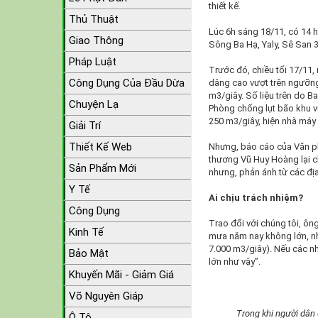
thiết kế.
Thủ Thuật
Lúc 6h sáng 18/11, có 14 h
Giao Thông
Sông Ba Hạ, Yaly, Sê San 3
Pháp Luật
Trước đó, chiều tối 17/11,
Công Dụng Của Đầu Dừa
dâng cao vượt trên ngưỡng 
m3/giây. Số liệu trên do 
Chuyện Lạ
Phòng chống lụt bão khu v
250 m3/giây, hiện nhà máy
Giải Trí
Thiết Kế Web
Nhưng, báo cáo của Văn p
thương Vũ Huy Hoàng lại ch
Sản Phẩm Mới
nhưng, phản ánh từ các đị
Y Tế
Ai chịu trách nhiệm?
Công Dụng
Trao đổi với chúng tôi, ô
Kinh Tế
mưa năm nay không lớn, như
7.000 m3/giây). Nếu các nh
Bảo Mật
lớn như vậy”.
Khuyến Mãi - Giảm Giá
Võ Nguyên Giáp
Trong khi người dân 
Ô Tô