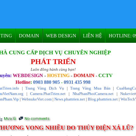
TING
DOMAIN
WEB DESIGN
LIÊN HỆ
HOTLINE: 09
HÀ CUNG CẤP DỊCH VỤ CHUYÊN NGHIỆP
PHÁT TRIỂN
Luôn đồng hành cùng bạn!
uyên:
WEBDESIGN
-
HOSTING
-
DOMAIN
-
CCTV
Hotline
:
0903 880 905
-
0931 435 998
atTrien.info
|
Trang Vàng Dịch Vụ
|
Trang Vàng Mua Bán
|
CuaHangCa
aVietNam.org
|
Camera.PhatTrien.net
|
NhaPhanPhoiCamera.net
|
Nukevie
anPham.Vip
|
WebnukeViet.com
|
News.phattrien.net
|
Blog.phattrien.net
|
WinTech
Mưa lũ
No comments
THƯƠNG VONG NHIỀU DO THỦY ĐIỆN XẢ LŨ?