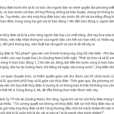
thủy điện trước khi xả lũ có báo cho người dân và chính quyền địa phương biế
ả lũ, có báo trước với Ban chỉ huy Phòng chống lụt bão huyện, chúng tôi thông 
n. Tuy nhiên, các nhà máy thủy điện báo cáo trước đó chỉ vài ba tiếng đồng h
ề ban đêm, trong vòng hai giờ mà từ báo động 1 lên đến báo động 3, người dâ
n thủy điện xả lũ là y như rằng người dân Đại Lộc mất trắng, đợt này hoa màu b
hác, việc tiếp nhận thông tin của người dân còn hết sức hạn chế, có nhiều ng
đối phó không kịp, việc thiệt hại về người và của là rất dễ xảy ra.
ủy điện là “thủ phạm” gây nên cơn lũ kinh hoàng này, ông Hồ Văn Mẫn - Phó Ba
m kiếm cứu nạn huyện Đại Lộc (Quảng Nam) kiến nghị: “Phải dự báo và xả lũ sớ
sông ở mức báo động 1, 2 thì nên xả, đừng đợi đến khi nước sông ở mức bá
m3/giây, dân hạ du Quảng Nam, Đà Nẵng sẽ ngập sâu trong nước”, ông Mẫn nh
 cơ quan chuyên môn, có thẩm quyền giám sát cho được các hồ chứa nước củ
xả lũ, quy trình phối hợp xả lũ giữa các thủy điện. Thời gian qua, địa phương c
 máy nên chỉ duy nhất thủy điện A Vương là có thông báo lũ trên hệ thống loa cô
ư Đăk Mi 4, Sông Bung 4, 4A, 4B đều không thực hiện được việc này.
nh ủy TP Hội An (Quảng Nam) cho rằng, ngoại trừ cái lợi của thủy điện mang l
uá nhiều. “Tôi cương quyết nói không với thủy điện. Bất cứ một thủy điện nào xả
ếu giờ mấy ông thủy điện và Bộ Công thương đều chối bỏ trách nhiệm thì việc 
ôi nhà bị lũ cuốn trôi là do cái gì gây ra? Ai là người chịu trách nhiệm?”.