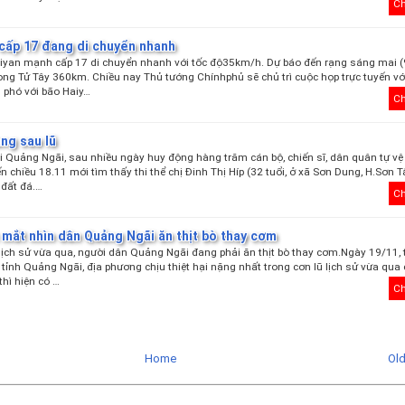
Ch
 cấp 17 đang di chuyển nhanh
aiyan mạnh cấp 17 di chuyển nhanh với tốc độ35km/h. Dự báo đến rạng sáng mai (
ng Tử Tây 360km. Chiều nay Thủ tướng Chínhphủ sẽ chủ trì cuộc họp trực tuyến vớ
 phó với bão Haiy…
Ch
ng sau lũ
 Quảng Ngãi, sau nhiều ngày huy động hàng trăm cán bộ, chiến sĩ, dân quân tự vệ
n chiều 18.11 mới tìm thấy thi thể chị Đinh Thị Híp (32 tuổi, ở xã Sơn Dung, H.Sơn Tâ
 đất đá.…
Ch
 mắt nhìn dân Quảng Ngãi ăn thịt bò thay cơm
 lịch sử vừa qua, người dân Quảng Ngãi đang phải ăn thịt bò thay cơm.Ngày 19/11,
ừ tỉnh Quảng Ngãi, địa phương chịu thiệt hại nặng nhất trong cơn lũ lịch sử vừa qua 
thì hiện có …
Ch
Home
Ol