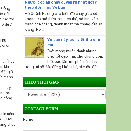
Người đẹp ăn chay quyến rũ nhất gợi ý
thực đơn mùa Vu Lan
t? Ông
Hồ Quỳnh Hương cho biết, đồ chay giúp cô
báo đến
không có mỡ thừa trong cơ thể, sở hữu vóc
ồ nên trở
dáng nhẹ nhàng, thanh thoát mà chẳng cần ăn
n ở dưới
kiêng. Hồ ...
Vu Lan này, con viết thư cho
ị hư
mẹ!
ười đi
"Với mong muốn dành những
điều tốt đẹp nhất cho chúng con,
n chỉ huy
biết bao lần, mẹ phải nén chịu
m, khi
trong tủi hổ. Mẹ đừng khóc nhé, vì cuộc đời ...
o động 3
ấn mạnh.
THEO THỜI GIAN
a thủy
ử người
ng cộng.
CONTACT FORM
ại là năng
 lũ, Hội
Name
hàng chục