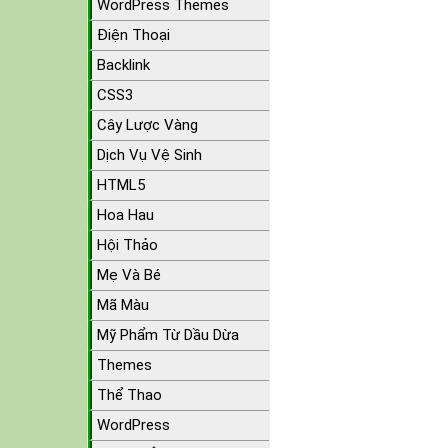
WordPress Themes
Điện Thoại
Backlink
CSS3
Cây Lược Vàng
Dịch Vụ Vệ Sinh
HTML5
Hoa Hau
Hội Thảo
Mẹ Và Bé
Mã Màu
Mỹ Phẩm Từ Dầu Dừa
Themes
Thể Thao
WordPress