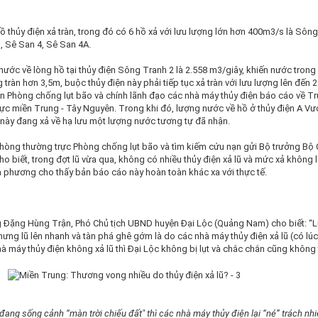
ồ thủy điện xả tràn, trong đó có 6 hồ xả với lưu lượng lớn hơn 400m3/s là Sông
, Sê San 4, Sê San 4A.
 nước về lòng hồ tại thủy điện Sông Tranh 2 là 2.558 m3/giây, khiến nước trong
tràn hơn 3,5m, buộc thủy điện này phải tiếp tục xả tràn với lưu lượng lên đến 
Ban Phòng chống lụt bão và chính lãnh đạo các nhà máy thủy điện báo cáo về T
ực miền Trung - Tây Nguyên. Trong khi đó, lượng nước về hồ ở thủy điện A Vư
 này đang xả về hạ lưu một lượng nước tương tự đã nhận.
hòng thường trực Phòng chống lụt bão và tìm kiếm cứu nạn gửi Bộ trưởng Bộ
o biết, trong đợt lũ vừa qua, không có nhiều thủy điện xả lũ và mức xả không 
a phương cho thấy bản báo cáo này hoàn toàn khác xa với thực tế.
ng Đặng Hùng Trận, Phó Chủ tịch UBND huyện Đại Lộc (Quảng Nam) cho biết: “
ng lũ lên nhanh và tàn phá ghê gớm là do các nhà máy thủy điện xả lũ (có lú
à máy thủy điện không xả lũ thì Đại Lộc không bị lụt và chắc chắn cũng không t
đang sống cảnh “màn trời chiếu đất" thì các nhà máy thủy điện lại “né” trách nh