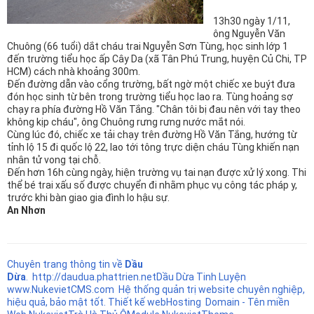
n
13h30 ngày 1/11,
ông Nguyễn Văn
Chuông (66 tuổi) dắt cháu trai Nguyễn Sơn Tùng, học sinh lớp 1
đến trường tiểu học ấp Cây Da (xã Tân Phú Trung, huyện Củ Chi, TP
HCM) cách nhà khoảng 300m.
Đến đường dẫn vào cổng trường, bất ngờ một chiếc xe buýt đưa
đón học sinh từ bên trong trường tiểu học lao ra. Tùng hoảng sợ
chạy ra phía đường Hồ Văn Tắng. "Chân tôi bị đau nên với tay theo
không kịp cháu", ông Chuông rưng rưng nước mắt nói.
Cùng lúc đó, chiếc xe tải chạy trên đường Hồ Văn Tắng, hướng từ
tỉnh lộ 15 đi quốc lộ 22, lao tới tông trực diện cháu Tùng khiến nạn
nhân tử vong tại chỗ.
Đến hơn 16h cùng ngày, hiện trường vụ tai nạn được xử lý xong. Thi
thể bé trai xấu số được chuyển đi nhằm phục vụ công tác pháp y,
trước khi bàn giao gia đình lo hậu sự.
An Nhơn
Chuyên trang thông tin về
Dầu
Dừa
.
http://daudua.phattrien.net
Dầu Dừa Tinh Luyện
www.NukevietCMS.com Hệ thống quản trị website chuyên nghiệp,
hiệu quả, bảo mật tốt.
Thiết kế web
Hosting
Domain - Tên miền