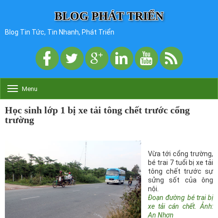
BLOG PHÁT TRIỂN
Blog Tin Tức, Tin Nhanh, Phát Triển
Menu
T
o
g
Học sinh lớp 1 bị xe tải tông chết trước cổng
g
trường
l
e
n
a
Vừa tới cổng trường,
v
bé trai 7 tuổi bị xe tải
i
tông chết trước sự
g
sửng sốt của ông
a
nội.
t
Đoạn đường bé trai bị
i
xe tải cán chết. Ảnh:
o
An Nhơn