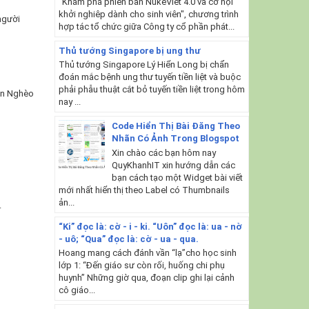
"Khám phá phiên bản NukeViet 4.0 và cơ hội
khởi nghiêp dành cho sinh viên", chương trình
 người
hợp tác tổ chức giữa Công ty cổ phần phát...
Thủ tướng Singapore bị ung thư
Thủ tướng Singapore Lý Hiển Long bị chẩn
đoán mắc bệnh ung thư tuyến tiền liệt và buộc
phải phẫu thuật cắt bỏ tuyến tiền liệt trong hôm
còn Nghèo
nay ...
Code Hiển Thị Bài Đăng Theo
Nhãn Có Ảnh Trong Blogspot
Xin chào các bạn hôm nay
QuyKhanhIT xin hướng dẫn các
bạn cách tạo một Widget bài viết
mới nhất hiển thị theo Label có Thumbnails
ản...
.
“Ki” đọc là: cờ - i - ki. “Uôn” đọc là: ua - nờ
- uô; “Qua” đọc là: cờ - ua - qua.
Hoang mang cách đánh vần “lạ”cho học sinh
lớp 1: “Đến giáo sư còn rối, huống chi phụ
huynh” Những giờ qua, đoạn clip ghi lại cảnh
cô giáo...