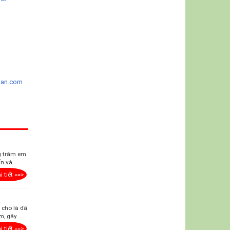
ban.com
ng trăm em
ấn và
i tiết ==>
 cho là đã
ạm, gây
i tiết ==>