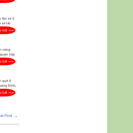
 làn xe ô
 xe tải
i tiết ==>
nh công
 quan này
i tiết ==>
i quê ở
uang Định,
i tiết ==>
der Post →