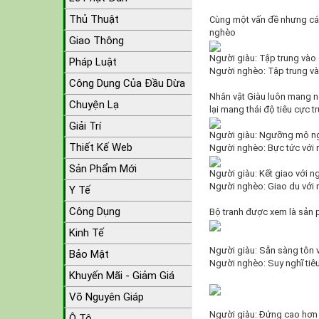
Thủ Thuật
Cùng một vấn đề nhưng cách
nghèo
Giao Thông
Người giàu: Tập trung vào 
Pháp Luật
Người nghèo: Tập trung v
Công Dụng Của Đầu Dừa
Nhân vật Giàu luôn mang n
Chuyện Lạ
lại mang thái độ tiêu cực t
Giải Trí
Người giàu: Ngưỡng mộ ng
Thiết Kế Web
Người nghèo: Bực tức với 
Sản Phẩm Mới
Người giàu: Kết giao với n
Người nghèo: Giao du với n
Y Tế
Công Dụng
Bộ tranh được xem là sản p
Kinh Tế
Người giàu: Sẵn sàng tôn vi
Bảo Mật
Người nghèo: Suy nghĩ tiê
Khuyến Mãi - Giảm Giá
Võ Nguyên Giáp
Người giàu: Đứng cao hơn
Ô Tô