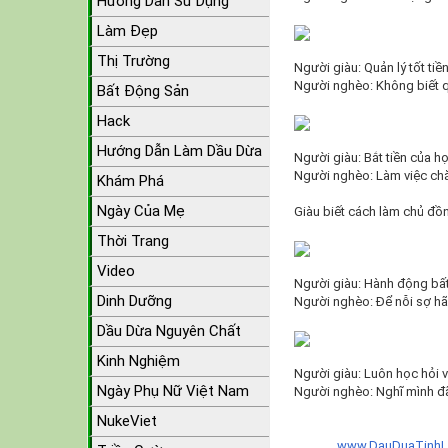
Hướng Dẫn Sử Dụng
Làm Đẹp
Thị Trường
Người giàu: Quản lý tốt tiề
Người nghèo: Không biết qu
Bất Động Sản
Hack
Hướng Dẫn Làm Dầu Dừa
Người giàu: Bắt tiền của h
Người nghèo: Làm việc chăm
Khám Phá
Ngày Của Mẹ
Giàu biết cách làm chủ đồn
Thời Trang
Video
Người giàu: Hành động bất
Dinh Dưỡng
Người nghèo: Để nỗi sợ hã
Dầu Dừa Nguyên Chất
Kinh Nghiệm
Người giàu: Luôn học hỏi và
Ngày Phụ Nữ Việt Nam
Người nghèo: Nghĩ mình đã
NukeViet
www.DauDuaTinhL