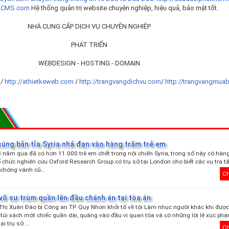
tCMS.com
Hệ thống quản trị website chuyên nghiệp, hiệu quả, bảo mật tốt.
NHÀ CUNG CẤP DỊCH VỤ CHUYÊN NGHIỆP
PHÁT TRIỂN
WEBDESIGN - HOSTING - DOMAIN
t
/
http://athietkeweb.com
/
http://trangvangdichvu.com
/
http://trangvangmua
súng bắn tỉa Syria nhả đạn vào hàng trăm trẻ em
 năm qua đã có hơn 11.000 trẻ em chết trong nội chiến Syria, trong số này có hà
Tổ chức nghiên cứu Oxford Research Group có trụ sở tại London cho biết các vụ tra t
 chóng vánh cũ…
Ch
 võ sư trùm quần lên đầu chánh án tại tòa án
hị Xuân Đào bị Công an TP. Quy Nhơn khởi tố về tội Làm nhục người khác khi được
g túi xách một chiếc quần dài, quàng vào đầu vị quan tòa và có những lời lẽ xúc ph
tại trụ sở …
Ch