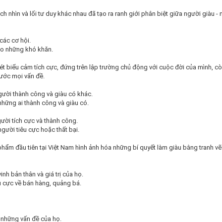
 nhìn và lối tư duy khác nhau đã tạo ra ranh giới phân biệt giữa người giàu -
các cơ hội.
ào những khó khăn.
ét biểu cảm tích cực, đứng trên lập trường chủ động với cuộc đời của mình, 
rước mọi vấn đề.
ười thành công và giàu có khác.
những ai thành công và giàu có.
gười tích cực và thành công.
gười tiêu cực hoặc thất bại.
hẩm đầu tiên tại Việt Nam hình ảnh hóa những bí quyết làm giàu bằng tranh vẽ
nh bản thân và giá trị của họ.
u cực về bán hàng, quảng bá.
 những vấn đề của họ.