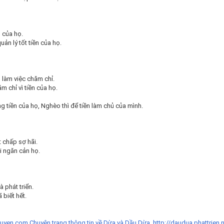
n của họ.
ản lý tốt tiền của họ.
ọ làm việc chăm chỉ.
 chỉ vì tiền của họ.
g tiền của họ, Nghèo thì để tiền làm chủ của mình.
 chấp sợ hãi.
i ngăn cản họ.
 phát triển.
 biết hết.
uyen.com
Chuyên trang thông tin về Dừa và Dầu Dừa.
http://daudua.phattrien.