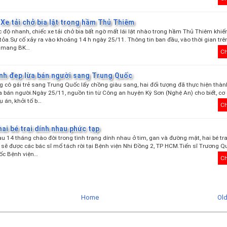
Xe tải chở bia lật trong hầm Thủ Thiêm
c độ nhanh, chiếc xe tải chở bia bất ngờ mất lái lật nhào trong hầm Thủ Thiêm khiến
 tỏa.Sự cố xảy ra vào khoảng 14 h ngày 25/11. Thông tin ban đầu, vào thời gian trên
a mang BK…
Ch
inh đẹp lừa bán người sang Trung Quốc
 cô gái trẻ sang Trung Quốc lấy chồng giàu sang, hai đối tượng đã thực hiện thà
 bán người.Ngày 25/11, nguồn tin từ Công an huyện Kỳ Sơn (Nghệ An) cho biết, cơ
ụ án, khởi tố b…
Ch
hai bé trai dính nhau phức tạp
u 14 tháng chào đời trong tình trạng dính nhau ở tim, gan và đường mật, hai bé tra
sẽ được các bác sĩ mổ tách rời tại Bệnh viện Nhi Đồng 2, TP HCM.Tiến sĩ Trương Q
ốc Bệnh viện…
Ch
Home
Ol