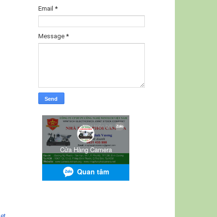
Email
*
Message
*
net