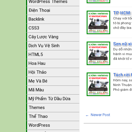
WordPress Themes
Điện Thoại
TP HCM: 
Chạy với tố
Backlink
tô bị phong
CSS3
chở đầy bi
Cây Lược Vàng
Sơn nữ x
Dịch Vụ Vệ Sinh
Dụ dỗ những
hành vi mua
HTML5
đã khởi tố v
Hoa Hau
Hội Thảo
Tách rời 
Hôm nay, sa
Mẹ Và Bé
Ninh Thuận 
Mã Màu
Phó giám đ
Mỹ Phẩm Từ Dầu Dừa
Themes
← Newer Post
Thể Thao
WordPress