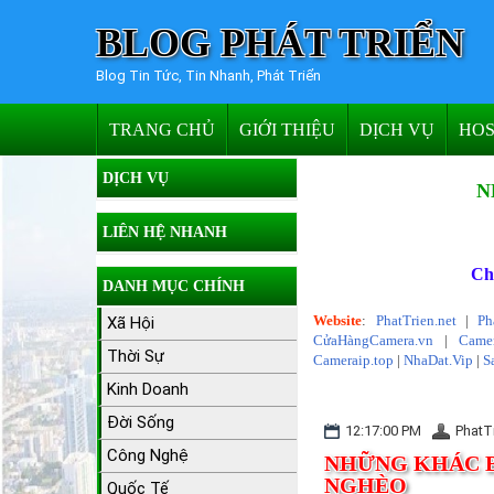
BLOG PHÁT TRIỂN
Blog Tin Tức, Tin Nhanh, Phát Triển
TRANG CHỦ
GIỚI THIỆU
DỊCH VỤ
HOS
DỊCH VỤ
N
LIÊN HỆ NHANH
Ch
DANH MỤC CHÍNH
Website
:
PhatTrien.net
|
Ph
Xã Hội
CửaHàngCamera.vn
|
Camer
Thời Sự
Cameraip.top
|
NhaDat.Vip
|
S
Kinh Doanh
Đời Sống
12:17:00 PM
PhatT
Công Nghệ
NHỮNG KHÁC B
NGHÈO
Quốc Tế