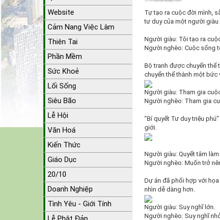
Website
Tự tạo ra cuộc đời mình, s
tư duy của một người giàu 
Cảm Nang Việc Làm
Người giàu: Tôi tạo ra cuộc
Thiên Tai
Người nghèo: Cuộc sống to
Phần Mềm
Bộ tranh được chuyển thể t
Sức Khoẻ
chuyển thể thành một bức vẽ
Lối Sống
Người giàu: Tham gia cuộc
Siêu Bão
Người nghèo: Tham gia cuộ
Lễ Hội
"Bí quyết Tư duy triệu phú"
giới.
Văn Hoá
Kiến Thức
Người giàu: Quyết tâm làm 
Giáo Dục
Người nghèo: Muốn trở nên
20/10
Dự án đã phối hợp với họa 
Doanh Nghiệp
nhìn dễ dàng hơn.
Tình Yêu - Giới Tính
Người giàu: Suy nghĩ lớn.
Người nghèo: Suy nghĩ nh
Lễ Phật Đản