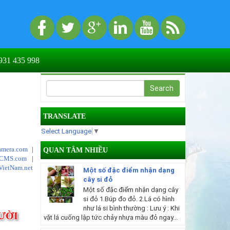
31 435 998
TRANSLATE
Select Language
▼
mera.com
|
QUAN TÂM NHIỀU
tCMS.com
|
VietNam.net
Một số đặc điểm nhận dạng
cây si đỏ
Một số đặc điểm nhận dạng cây
si đỏ 1.Búp đo đỏ. 2.Lá có hình
như lá si bình thường : Lưu ý : Khi
ƯỜI
vặt lá cuống lập tức chảy nhựa màu đỏ ngay...