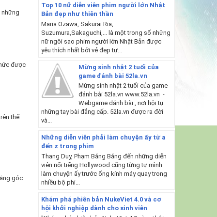
Top 10 nữ diễn viên phim người lớn Nhật
à những
Bản đẹp như thiên thần
Maria Ozawa, Sakurai Ria,
Suzumura,Sakaguchi,... là một trong số những
nữ ngôi sao phim người lớn Nhật Bản được
yêu thích nhất bởi vẻ đẹp tự...
 thức được
Mừng sinh nhật 2 tuổi của
game đánh bài 52la.vn
Mừng sinh nhật 2 tuổi của game
đánh bài 52la.vn www.52la.vn -
Webgame đánh bài , nơi hội tụ
những tay bài đẳng cấp. 52la.vn được ra đời
trên thế
và...
Những diễn viên phải làm chuyện ấy từ a
đến z trong phim
Thang Duy, Phạm Băng Băng đến những diễn
viên nổi tiếng Hollywood cũng từng tự mình
làm chuyện ấy trước ống kính máy quay trong
 bằng góc
nhiều bộ phi...
Khám phá phiên bản NukeViet 4.0 và cơ
hội khởi nghiệp dành cho sinh viên