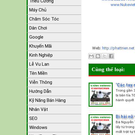
Triều Cường
www.Nukevie
Máy Chủ
Chăm Sóc Tóc
Dân Chơi
Google
Khuyến Mãi
Web:
http://phattrien.ne
Kinh Nghiệp
Lễ Vu Lan
Cùng thể loại:
Tên Miền
Viễn Thông
‘Các tay 
Trong gần 3
Hướng Dẫn
bị bắn tỉa.
Kỹ Năng Bán Hàng
hành quyết
Nhân Vật
Bi hài nữ
SEO
Bà Nguyễn T
lấy từ tron
Windows
mất trật tự 