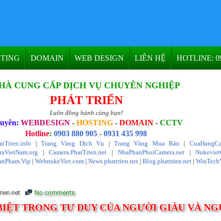
TING
DOMAIN
WEB DESIGN
LIÊN HỆ
HOTLINE: 09
HÀ CUNG CẤP DỊCH VỤ CHUYÊN NGHIỆP
PHÁT TRIỂN
Luôn đồng hành cùng bạn!
uyên:
WEBDESIGN
-
HOSTING
-
DOMAIN
-
CCTV
Hotline
:
0903 880 905
-
0931 435 998
atTrien.info
|
Trang Vàng Dịch Vụ
|
Trang Vàng Mua Bán
|
CuaHangCa
aVietNam.org
|
Camera.PhatTrien.net
|
NhaPhanPhoiCamera.net
|
Nukevie
anPham.Vip
|
WebnukeViet.com
|
News.phattrien.net
|
Blog.phattrien.net
|
WinTech
rien.net
No comments
IỆT TRONG TƯ DUY CỦA NGƯỜI GIÀU VÀ NG