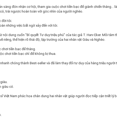
ẵn sàng đón nhận cơ hội, tham gia cuộc chơi tiền bạc để giành chiến thắng... l
có, trái ngược hoàn toàn với góc nhìn của người nghèo.
 đời tôi.
àn những việc bất ngờ xảy đến với tôi.
ừ nội dung cuốn "Bí quyết Tư duy triệu phú" của tác giả T. Harv Eker. Mỗi tâm
 riêng, thể hiện rõ thái độ, lập trường của hai nhân vật Giàu và Nghèo.
 chơi tiền bạc để thắng.
c chơi tiền bạc chỉ để không bị thua.
 nhanh chóng thành Best-seller và đã làm thay đổi tư duy của hàng triệu người 
giàu.
 giàu có.
sĩ Việt Nam phác họa chân dung hai nhân vật giúp người đọc tiếp cận triết lý
ỏ.