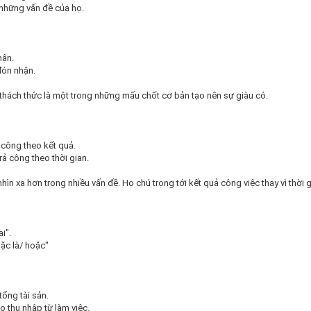
những vấn đề của họ.
hận.
đón nhận.
thách thức là một trong những mấu chốt cơ bản tạo nên sự giàu có.
 công theo kết quả.
ả công theo thời gian.
ìn xa hơn trong nhiều vấn đề. Họ chú trọng tới kết quả công việc thay vì thời 
i".
ặc là/ hoặc"
tổng tài sản.
 thu nhập từ làm việc.