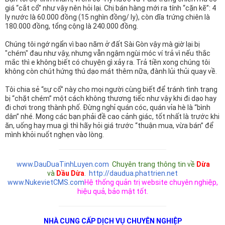
giá “cắt cổ” như vậy nên hỏi lại. Chị bán hàng mới ra tính “cặn kẽ”: 4
ly nước là 60.000 đồng (15 nghìn đồng/ ly), còn dĩa trứng chiên là
180.000 đồng, tổng cộng là 240.000 đồng.
Chúng tôi ngớ ngẩn vì bao năm ở đất Sài Gòn vậy mà giờ lại bị
"chém" đau như vậy, nhưng vẫn ngậm ngùi móc ví trả vì nếu thắc
mắc thì e không biết có chuyện gì xảy ra. Trả tiền xong chúng tôi
không còn chút hứng thú dạo mát thêm nữa, đành lủi thủi quay về.
Tôi chia sẻ “sự cố” này cho mọi người cùng biết để tránh tình trạng
bị “chặt chém” một cách không thương tiếc như vậy khi đi dạo hay
đi chơi trong thành phố. Đừng nghỉ quán cóc, quán vỉa hè là “bình
dân” nhé. Mong các bạn phải đề cao cảnh giác, tốt nhất là trước khi
ăn, uống hay mua gì thì hãy hỏi giá trước “thuận mua, vừa bán” để
mình khỏi nuốt nghẹn vào lòng.
www.DauDuaTinhLuyen.com
Chuyên trang thông tin về
Dừa
và
Dầu Dừa
.
http://daudua.phattrien.net
www.NukevietCMS.com
Hệ thống quản trị website chuyên nghiệp,
hiệu quả, bảo mật tốt.
NHÀ CUNG CẤP DỊCH VỤ CHUYÊN NGHIỆP