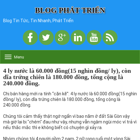
BLOG PHÁT TRIỂN
Blog Tin Tức, Tin Nhanh, Phát Triển
Menu
T
o
g
4 ly nước là 60.000 đồng(15 nghìn đồng/ ly), còn
g
dĩa trứng chiên là 180.000 đồng, tổng cộng là
l
240.000 đồng.
e
n
Chị bán hàng mới ra tính “cặn kẽ”: 4 ly nước là 60.000 đồng(15 nghìn
a
đồng/ ly), còn dĩa trứng chiên là 180.000 đồng, tổng cộng là
v
240.000 đồng.
i
g
Chúng tôi cảm thấy thật ngớ ngẩn vì bao năm ở đất Sài Gòn vậy
a
mà giờ lại bị "chém" đau như vậy, nhưng vẫn ngậm ngùi móc ví trả vì
t
nếu thắc mắc thì e không biết có chuyện gì xảy ra.
i
o
Nhóm chúng tôi 4 người gồm 2 nam, 2 nữ rong ruổi một vòng Sài