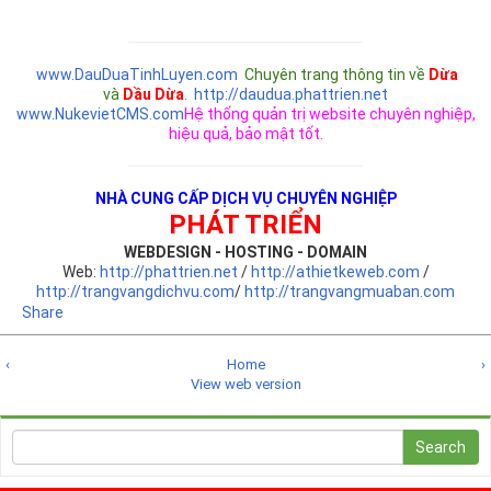
www.DauDuaTinhLuyen.com
Chuyên trang thông tin về
Dừa
và
Dầu Dừa
.
http://daudua.phattrien.net
www.NukevietCMS.com
Hệ thống quản trị website chuyên nghiệp,
hiệu quả, bảo mật tốt.
NHÀ CUNG CẤP DỊCH VỤ CHUYÊN NGHIỆP
PHÁT TRIỂN
WEBDESIGN - HOSTING - DOMAIN
Web:
http://phattrien.net
/
http://athietkeweb.com
/
http://trangvangdichvu.com
/
http://trangvangmuaban.com
Share
‹
Home
›
View web version