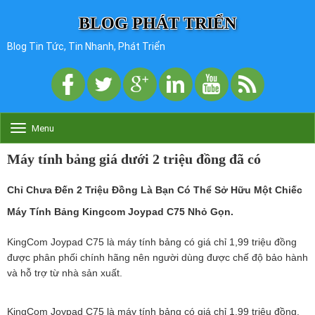
BLOG PHÁT TRIỂN
Blog Tin Tức, Tin Nhanh, Phát Triển
Menu
T
o
g
Máy tính bảng giá dưới 2 triệu đồng đã có
g
l
Chỉ Chưa Đến 2 Triệu Đồng Là Bạn Có Thể Sở Hữu Một Chiếc
e
n
Máy Tính Bảng Kingcom Joypad C75 Nhỏ Gọn.
a
v
KingCom Joypad C75 là máy tính bảng có giá chỉ 1,99 triệu đồng
i
g
được phân phối chính hãng nên người dùng được chế độ bảo hành
a
và hỗ trợ từ nhà sản xuất.
t
i
o
KingCom Joypad C75 là máy tính bảng có giá chỉ 1,99 triệu đồng.