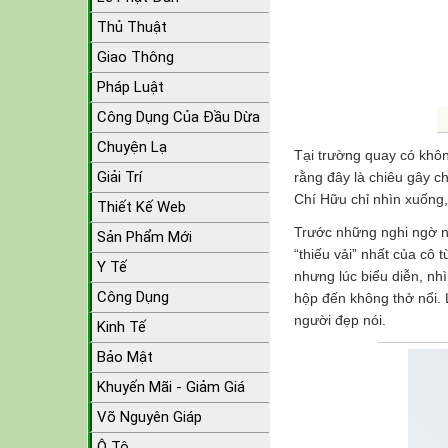
Thủ Thuật
Giao Thông
Pháp Luật
Công Dụng Của Đầu Dừa
Chuyện Lạ
Tại trường quay có khôn
Giải Trí
rằng đây là chiêu gây ch
Chí Hữu chỉ nhìn xuống,
Thiết Kế Web
Trước những nghi ngờ nà
Sản Phẩm Mới
“thiếu vải” nhất của cô t
Y Tế
nhưng lúc biểu diễn, nh
Công Dụng
hộp đến không thở nổi. L
người đẹp nói.
Kinh Tế
Bảo Mật
Khuyến Mãi - Giảm Giá
Võ Nguyên Giáp
Ô Tô