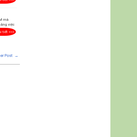
YM mà
Bằng việc
i tiết ==>
der Post →