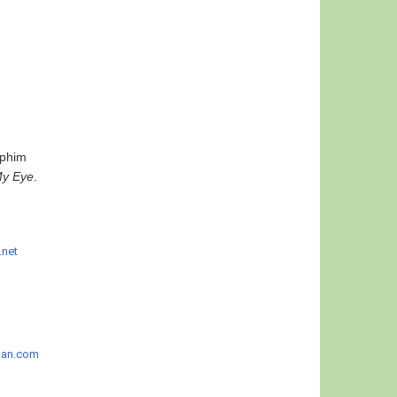
 phim
My Eye
.
.net
ban.com