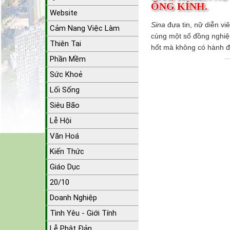
ỐNG KÍNH.
Website
Sina
đưa tin, nữ diễn v
Cảm Nang Việc Làm
cùng một số đồng nghiệp
Thiên Tai
hốt mà không có hành đ
Phần Mềm
Sức Khoẻ
Lối Sống
Siêu Bão
Lễ Hội
Văn Hoá
Kiến Thức
Giáo Dục
20/10
Doanh Nghiệp
Tình Yêu - Giới Tính
Lễ Phật Đản