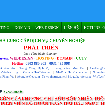
TING
DOMAIN
WEB DESIGN
LIÊN HỆ
HOTLINE: 09
HÀ CUNG CẤP DỊCH VỤ CHUYÊN NGHIỆP
PHÁT TRIỂN
Luôn đồng hành cùng bạn!
uyên:
WEBDESIGN
-
HOSTING
-
DOMAIN
-
CCTV
Hotline
:
0903 880 905
-
0931 435 998
atTrien.info
|
Trang Vàng Dịch Vụ
|
Trang Vàng Mua Bán
|
CuaHangCa
aVietNam.org
|
Camera.PhatTrien.net
|
NhaPhanPhoiCamera.net
|
Nukevie
anPham.Vip
|
WebnukeViet.com
|
News.phattrien.net
|
Blog.phattrien.net
|
WinTech
No comments
 CỠN CỦA PHƯƠNG CHÍ HỮU ĐỘT NHIÊN TUỘ
Ữ DIỄN VIÊN LỘ HOÀN TOÀN HAI BẦU NGỰC 