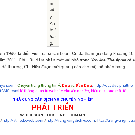
m
vá
y.
Ản
h:
I
fen
g.
m 1990, là diễn viên, ca sĩ Đài Loan. Cô đã tham gia đóng khoảng 10
 Năm 2011, Chí Hữu đảm nhận một vai nhỏ trong
You Are The Apple of 
, dễ thương, Chí Hữu được mời quảng cáo cho một số nhãn hàng.
yen.com
Chuyên trang thông tin về
Dừa
và
Dầu Dừa
.
http://daudua.phattrien
etCMS.com
Hệ thống quản trị website chuyên nghiệp, hiệu quả, bảo mật tốt.
NHÀ CUNG CẤP DỊCH VỤ CHUYÊN NGHIỆP
PHÁT TRIỂN
WEBDESIGN - HOSTING - DOMAIN
t
/
http://athietkeweb.com
/
http://trangvangdichvu.com
/
http://trangvangmua