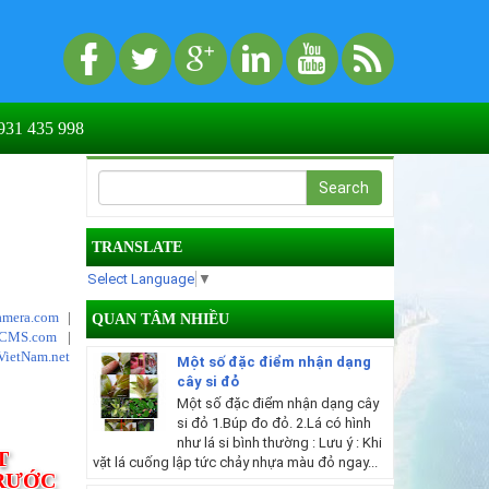
31 435 998
TRANSLATE
Select Language
▼
mera.com
|
QUAN TÂM NHIỀU
tCMS.com
|
VietNam.net
Một số đặc điểm nhận dạng
cây si đỏ
Một số đặc điểm nhận dạng cây
si đỏ 1.Búp đo đỏ. 2.Lá có hình
như lá si bình thường : Lưu ý : Khi
T
vặt lá cuống lập tức chảy nhựa màu đỏ ngay...
TRƯỚC