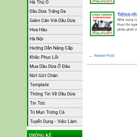
Hà Thủ Ô
Dầu Dừa Trắng Da
Yahoo nh
Nhà cung cấ
Giảm Cân Với Dầu Dừa
thực thi ng
Hoa Hậu
phân phối c
Hà Nội
Hướng Dẫn Nâng Cấp
← Newer Post
Khắc Phục Lỗi
Mua Dầu Dừa Ở Đâu
Nứt Gót Chân
Template
Thông Tin Về Dầu Dừa
Tin Tức
Trị Mụn Trứng Cá
Tuyển Dụng - Việc Làm
THỐNG KÊ