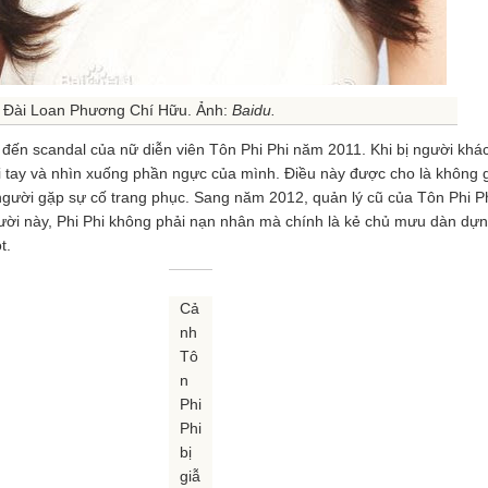
n Đài Loan Phương Chí Hữu. Ảnh:
Baidu.
 đến scandal của nữ diễn viên Tôn Phi Phi năm 2011. Khi bị người khá
hai tay và nhìn xuống phần ngực của mình. Điều này được cho là không 
người gặp sự cố trang phục. Sang năm 2012, quản lý cũ của Tôn Phi P
gười này, Phi Phi không phải nạn nhân mà chính là kẻ chủ mưu dàn dự
t.
Cả
nh
Tô
n
Phi
Phi
bị
giẫ