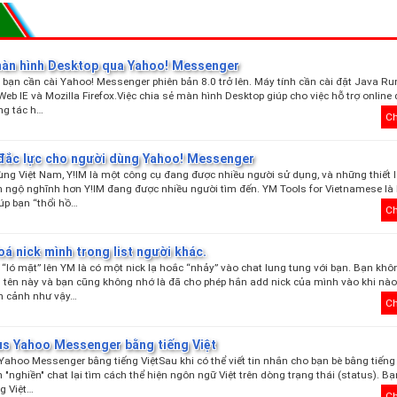
màn hình Desktop qua Yahoo! Messenger
 bạn cần cài Yahoo! Messenger phiên bản 8.0 trở lên. Máy tính cần cài đặt Java Ru
 Web IE và Mozilla Firefox.Việc chia sẻ màn hình Desktop giúp cho việc hỗ trợ online
ng tác h…
Ch
đắc lực cho người dùng Yahoo! Messenger
ùng Việt Nam, Y!IM là một công cụ đang được nhiều người sử dụng, và những thiết 
 ngộ nghĩnh hơn Y!IM đang được nhiều người tìm đến. YM Tools for Vietnamese là
iúp bạn “thổi hồ…
Ch
oá nick mình trong list người khác.
 “ló mặt” lên YM là có một nick lạ hoắc “nhảy” vào chat lung tung với bạn. Bạn khôn
i tên này và bạn cũng không nhớ là đã cho phép hắn add nick của mình vào khi nào.
nh cảnh như vậy…
Ch
tus Yahoo Messenger bằng tiếng Việt
 Yahoo Messenger bằng tiếng ViệtSau khi có thể viết tin nhắn cho bạn bè bằng tiến
n "nghiền" chat lại tìm cách thể hiện ngôn ngữ Việt trên dòng trạng thái (status). Bạ
ng Việt…
Ch