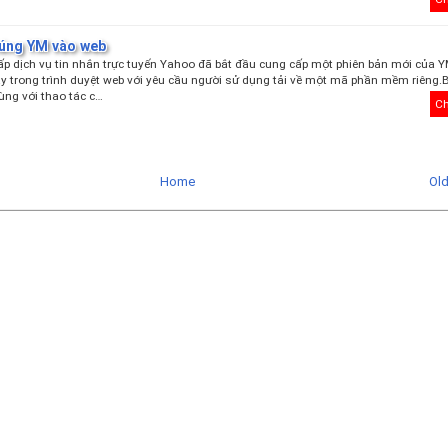
úng YM vào web
p dịch vụ tin nhắn trực tuyến Yahoo đã bắt đầu cung cấp một phiên bản mới của 
ay trong trình duyệt web với yêu cầu người sử dụng tải về một mã phần mềm riêng.
ùng với thao tác c…
Ch
Home
Ol