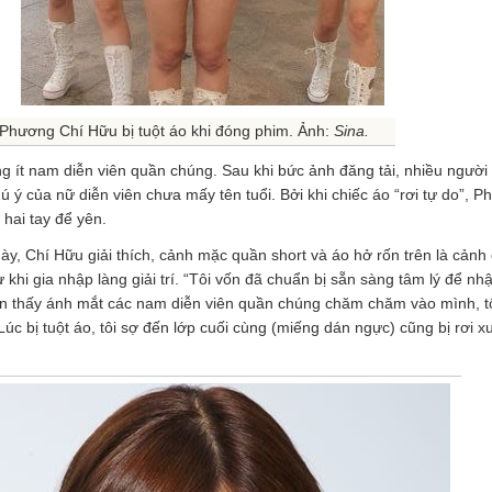
Phương Chí Hữu bị tuột áo khi đóng phim. Ảnh:
Sina.
g ít nam diễn viên quần chúng. Sau khi bức ảnh đăng tải, nhiều người
ú ý của nữ diễn viên chưa mấy tên tuổi. Bởi khi chiếc áo “rơi tự do”, 
 hai tay để yên.
y, Chí Hữu giải thích, cảnh mặc quần short và áo hở rốn trên là cảnh
ừ khi gia nhập làng giải trí. “Tôi vốn đã chuẩn bị sẵn sàng tâm lý để nh
ìn thấy ánh mắt các nam diễn viên quần chúng chăm chăm vào mình, tô
úc bị tuột áo, tôi sợ đến lớp cuối cùng (miếng dán ngực) cũng bị rơi x