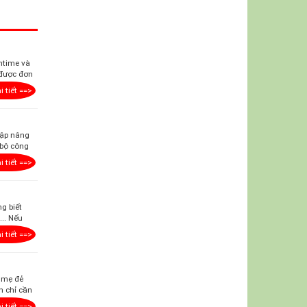
ntime và
 được đơn
i tiết ==>
lập nâng
 bộ công
i tiết ==>
g biết
.. Nếu
i tiết ==>
g mẹ đẻ
n chỉ cần
i tiết ==>