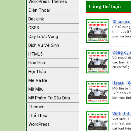
WordPress Themes
Cùng thể loại:
Điện Thoại
Backlink
Chia sẻ 
Để sử dụng,
CSS3
trình duyệt
Cây Lược Vàng
giản và tươ
Dịch Vụ Vệ Sinh
Công cụ 
HTML5
Với người d
cao hay làm
Hoa Hau
cụ có thể g
Hội Thảo
Mẹ Và Bé
Heart - X
Mỗi lần bạn
Mã Màu
“xử” sao vớ
Mỹ Phẩm Từ Dầu Dừa
lâm vào tì
Themes
Viết sta
Thể Thao
Viết status
trên YM, dâ
WordPress
cài font tiế