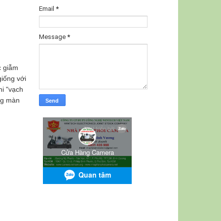
Email
*
Message
*
c giẫm
giống với
hi "vạch
ng màn