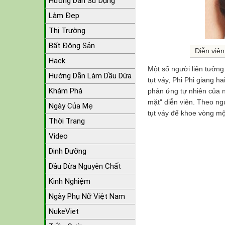
Hướng Dẫn Sử Dụng
Làm Đẹp
Thị Trường
Bất Động Sản
Diễn viê
Hack
Một số người liên tưởng
Hướng Dẫn Làm Dầu Dừa
tụt váy, Phi Phi giang 
Khám Phá
phản ứng tự nhiên của 
mặt" diễn viên. Theo n
Ngày Của Mẹ
tụt váy để khoe vòng mộ
Thời Trang
Video
Dinh Dưỡng
Dầu Dừa Nguyên Chất
Kinh Nghiệm
Ngày Phụ Nữ Việt Nam
NukeViet