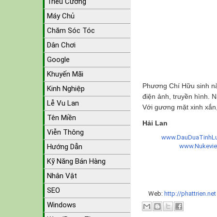
Triều Cường
Máy Chủ
Chăm Sóc Tóc
Dân Chơi
Google
Khuyến Mãi
Phương Chí Hữu sinh nă
Kinh Nghiệp
điện ảnh, truyền hình.
Lễ Vu Lan
Với gương mặt xinh xắn
Tên Miền
Hải Lan
Viễn Thông
www.DauDuaTinhLu
Hướng Dẫn
www.Nukevi
Kỹ Năng Bán Hàng
Nhân Vật
SEO
Web:
http://phattrien.ne
Windows