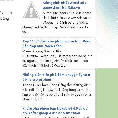
Mừng sinh nhật 2 tuổi của
game đánh bài 52la.vn
hảy múa
Mừng sinh nhật 2 tuổi của game
đánh bài 52la.vn www.52la.vn -
 hoảng
Webgame đánh bài , nơi hội tụ
những tay bài đẳng cấp. 52la.vn được ra đời
và...
Top 10 nữ diễn viên phim người lớn Nhật
Bản đẹp như thiên thần
Maria Ozawa, Sakurai Ria,
Suzumura,Sakaguchi,... là một trong số những
nữ ngôi sao phim người lớn Nhật Bản được
yêu thích nhất bởi vẻ đẹp tự...
Những diễn viên phải làm chuyện ấy từ a
đến z trong phim
Thang Duy, Phạm Băng Băng đến những diễn
viên nổi tiếng Hollywood cũng từng tự mình
làm chuyện ấy trước ống kính máy quay trong
nhiều bộ phi...
Khám phá phiên bản NukeViet 4.0 và cơ
hội khởi nghiệp dành cho sinh viên