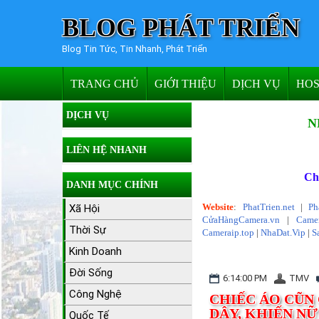
BLOG PHÁT TRIỂN
Blog Tin Tức, Tin Nhanh, Phát Triển
TRANG CHỦ
GIỚI THIỆU
DỊCH VỤ
HOS
DỊCH VỤ
N
LIÊN HỆ NHANH
Ch
DANH MỤC CHÍNH
Website
:
PhatTrien.net
|
Ph
Xã Hội
CửaHàngCamera.vn
|
Camer
Thời Sự
Cameraip.top
|
NhaDat.Vip
|
S
Kinh Doanh
Đời Sống
6:14:00 PM
TMV
Công Nghệ
CHIẾC ÁO CŨN
DÂY, KHIẾN N
Quốc Tế