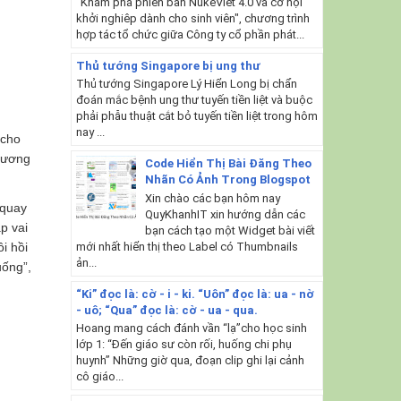
"Khám phá phiên bản NukeViet 4.0 và cơ hội
khởi nghiêp dành cho sinh viên", chương trình
hợp tác tổ chức giữa Công ty cổ phần phát...
Thủ tướng Singapore bị ung thư
Thủ tướng Singapore Lý Hiển Long bị chẩn
đoán mắc bệnh ung thư tuyến tiền liệt và buộc
phải phẫu thuật cắt bỏ tuyến tiền liệt trong hôm
nay ...
 cho
Phương
Code Hiển Thị Bài Đăng Theo
Nhãn Có Ảnh Trong Blogspot
Xin chào các bạn hôm nay
 quay
QuyKhanhIT xin hướng dẫn các
ập vai
bạn cách tạo một Widget bài viết
mới nhất hiển thị theo Label có Thumbnails
i hồi
ản...
uống”,
“Ki” đọc là: cờ - i - ki. “Uôn” đọc là: ua - nờ
- uô; “Qua” đọc là: cờ - ua - qua.
Hoang mang cách đánh vần “lạ”cho học sinh
lớp 1: “Đến giáo sư còn rối, huống chi phụ
huynh” Những giờ qua, đoạn clip ghi lại cảnh
cô giáo...