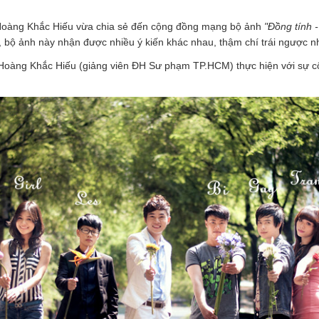
Hoàng Khắc Hiếu vừa chia sẻ đến cộng đồng mạng bộ ảnh
"Đồng tính -
, bộ ảnh này nhận được nhiều ý kiến khác nhau, thậm chí trái ngược n
oàng Khắc Hiếu (giảng viên ĐH Sư phạm TP.HCM) thực hiện với sự c