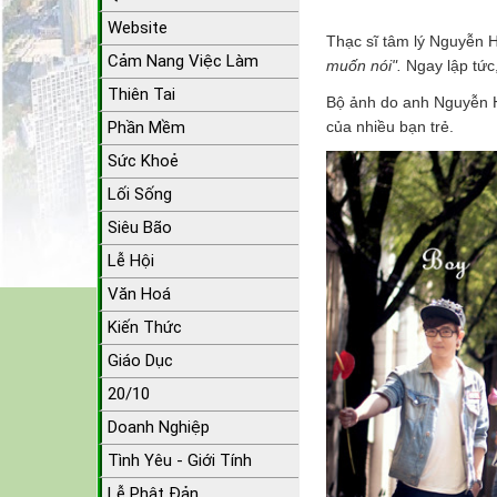
Website
Thạc sĩ tâm lý Nguyễn 
Cảm Nang Việc Làm
muốn nói".
Ngay lập tức
Thiên Tai
Bộ ảnh do anh Nguyễn H
Phần Mềm
của nhiều bạn trẻ.
Sức Khoẻ
Lối Sống
Siêu Bão
Lễ Hội
Văn Hoá
Kiến Thức
Giáo Dục
20/10
Doanh Nghiệp
Tình Yêu - Giới Tính
Lễ Phật Đản