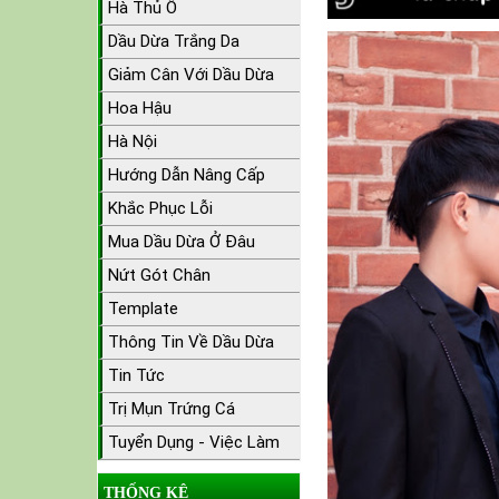
Hà Thủ Ô
Dầu Dừa Trắng Da
Giảm Cân Với Dầu Dừa
Hoa Hậu
Hà Nội
Hướng Dẫn Nâng Cấp
Khắc Phục Lỗi
Mua Dầu Dừa Ở Đâu
Nứt Gót Chân
Template
Thông Tin Về Dầu Dừa
Tin Tức
Trị Mụn Trứng Cá
Tuyển Dụng - Việc Làm
THỐNG KÊ