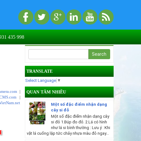
31 435 998
TRANSLATE
Select Language
▼
mera.com
|
QUAN TÂM NHIỀU
tCMS.com
|
VietNam.net
Một số đặc điểm nhận dạng
cây si đỏ
Một số đặc điểm nhận dạng cây
si đỏ 1.Búp đo đỏ. 2.Lá có hình
như lá si bình thường : Lưu ý : Khi
H
vặt lá cuống lập tức chảy nhựa màu đỏ ngay...