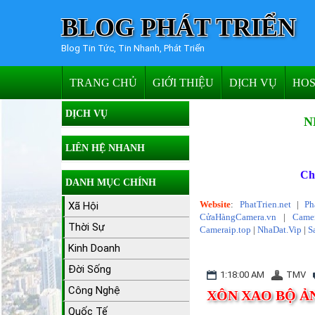
BLOG PHÁT TRIỂN
Blog Tin Tức, Tin Nhanh, Phát Triển
TRANG CHỦ
GIỚI THIỆU
DỊCH VỤ
HOS
DỊCH VỤ
N
LIÊN HỆ NHANH
Ch
DANH MỤC CHÍNH
Website
:
PhatTrien.net
|
Ph
Xã Hội
CửaHàngCamera.vn
|
Camer
Thời Sự
Cameraip.top
|
NhaDat.Vip
|
S
Kinh Doanh
Đời Sống
1:18:00 AM
TMV
Công Nghệ
XÔN XAO BỘ Ả
Quốc Tế