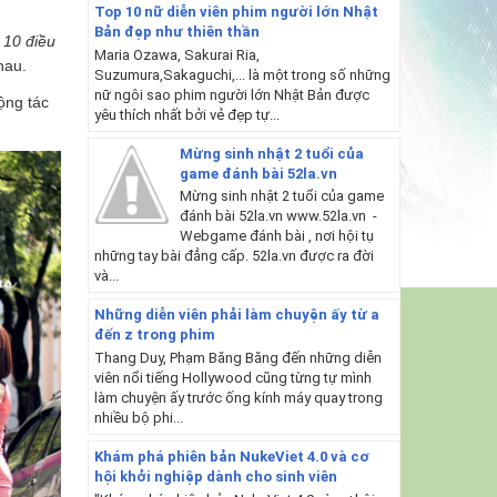
Top 10 nữ diễn viên phim người lớn Nhật
Bản đẹp như thiên thần
 10 điều
Maria Ozawa, Sakurai Ria,
hau.
Suzumura,Sakaguchi,... là một trong số những
nữ ngôi sao phim người lớn Nhật Bản được
ộng tác
yêu thích nhất bởi vẻ đẹp tự...
Mừng sinh nhật 2 tuổi của
game đánh bài 52la.vn
Mừng sinh nhật 2 tuổi của game
đánh bài 52la.vn www.52la.vn -
Webgame đánh bài , nơi hội tụ
những tay bài đẳng cấp. 52la.vn được ra đời
và...
Những diễn viên phải làm chuyện ấy từ a
đến z trong phim
Thang Duy, Phạm Băng Băng đến những diễn
viên nổi tiếng Hollywood cũng từng tự mình
làm chuyện ấy trước ống kính máy quay trong
nhiều bộ phi...
Khám phá phiên bản NukeViet 4.0 và cơ
hội khởi nghiệp dành cho sinh viên