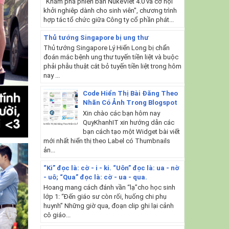
"Khám phá phiên bản NukeViet 4.0 và cơ hội
khởi nghiêp dành cho sinh viên", chương trình
hợp tác tổ chức giữa Công ty cổ phần phát...
Thủ tướng Singapore bị ung thư
Thủ tướng Singapore Lý Hiển Long bị chẩn
đoán mắc bệnh ung thư tuyến tiền liệt và buộc
phải phẫu thuật cắt bỏ tuyến tiền liệt trong hôm
nay ...
Code Hiển Thị Bài Đăng Theo
Nhãn Có Ảnh Trong Blogspot
Xin chào các bạn hôm nay
QuyKhanhIT xin hướng dẫn các
bạn cách tạo một Widget bài viết
mới nhất hiển thị theo Label có Thumbnails
ản...
“Ki” đọc là: cờ - i - ki. “Uôn” đọc là: ua - nờ
- uô; “Qua” đọc là: cờ - ua - qua.
Hoang mang cách đánh vần “lạ”cho học sinh
lớp 1: “Đến giáo sư còn rối, huống chi phụ
huynh” Những giờ qua, đoạn clip ghi lại cảnh
cô giáo...