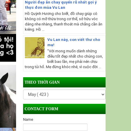
Người đẹp ăn chay quyến rũ nhất gợi ý
thực đơn mùa Vu Lan
Hồ Quỳnh Hương cho biết, đồ chay giúp cô
không có mỡ thừa trong cơ thể, sở hữu vóc
dáng nhẹ nhàng, thanh thoát mà chẳng cần ăn
kiêng. Hồ ...
Vu Lan này, con viết thư cho
mẹ!
"Với mong muốn dành những
điều tốt đẹp nhất cho chúng con,
biết bao lần, mẹ phải nén chịu
trong tủi hổ. Mẹ đừng khóc nhé, vì cuộc đời ...
THEO THỜI GIAN
CONTACT FORM
Name