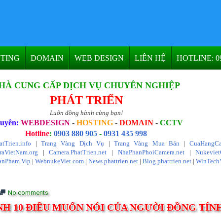
TING
DOMAIN
WEB DESIGN
LIÊN HỆ
HOTLINE: 09
HÀ CUNG CẤP DỊCH VỤ CHUYÊN NGHIỆP
PHÁT TRIỂN
Luôn đồng hành cùng bạn!
uyên:
WEBDESIGN
-
HOSTING
-
DOMAIN
-
CCTV
Hotline
:
0903 880 905
-
0931 435 998
atTrien.info
|
Trang Vàng Dịch Vụ
|
Trang Vàng Mua Bán
|
CuaHangCa
aVietNam.org
|
Camera.PhatTrien.net
|
NhaPhanPhoiCamera.net
|
Nukevie
anPham.Vip
|
WebnukeViet.com
|
News.phattrien.net
|
Blog.phattrien.net
|
WinTech
No comments
NH 10 ĐIỀU MUỐN NÓI CỦA NGƯỜI ĐỒNG TÍN