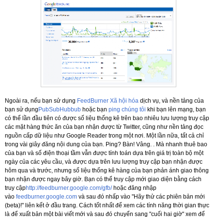
n
Ngoài ra, nếu bạn sử dụng
FeedBurner Xã hội hóa
dịch vụ, và nền tảng của
bạn sử dụng
PubSubHubbub
hoặc bạn
ping chúng tôi
khi bạn lên mạng, bạn
có thể lần đầu tiên có được số liệu thống kê trên bao nhiêu lưu lượng truy cập
các mặt hàng thức ăn của bạn nhận được từ Twitter, cũng như nền tảng đọc
nguồn cấp dữ liệu như Google Reader trong một nơi.
Một lần nữa, tất cả chỉ
trong vài giây đăng nội dung của bạn.
Ping?
Bàn!
Vâng.
. Mà nhanh
thuê bao
của bạn và số điện thoại tầm vẫn được tính toán dựa trên giá trị toàn bộ một
ngày của các yêu cầu, và được dựa trên lưu lượng truy cập bạn nhận được
hôm qua và trước, nhưng số liệu thống kê hàng của bạn phản ánh giao thông
bạn nhận được ngay bây giờ.
Bạn có thể truy cập mới giao diện bằng cách
truy cập
http://feedburner.google.com/gfb/
hoặc đăng nhập
vào
feedburner.google.com
và sau đó nhấp vào "Hãy thử các phiên bản mới
(beta)!"
liên kết ở đầu trang.
Cách tốt nhất để xem các tính năng thời gian thực
là để xuất bản một bài viết mới và sau đó chuyển sang "cuối hai giờ" xem để