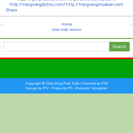
http://trangvangdichvu.com
/
http://trangvangmuaban.com
Share
‹
Home
›
View web version
Copyright ©
2026
Blog Phát Triển
| Powered by
PTN
Design by PTV
-
Theme by PTi
-
Premium Templates