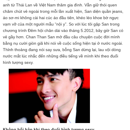
n
anh từ Thái Lan về Việt Nam thăm gia đình. Vẫn giữ thói quen
chăm chút vẻ ngoài trong mỗi lần xuất hiện, San diện quần jeans,
áo sơ-mi không cài hai cúc áo đầu tiên, khéo léo khoe bờ ngực
vạm vỡ của một người mẫu “nội y”. So với lúc tôi gặp San trong
chương trình Đêm hội chân dài vào tháng 5.2012, bây giờ San có
vẻ gầy hơn. Chan Than San mở đầu câu chuyện cuộc đời mình
bằng nụ cười giòn giã khi nói về cuộc sống hiện tại ở nước ngoài.
Thỉnh thoảng đang nói say sưa, bỗng San dừng lại, lau vội dòng
nước mắt lúc nhắc đến những điều tiếng về mình khi theo đuổi
hình tượng sexy.
Không hối hận khi theo đuổi hình tượng sexy