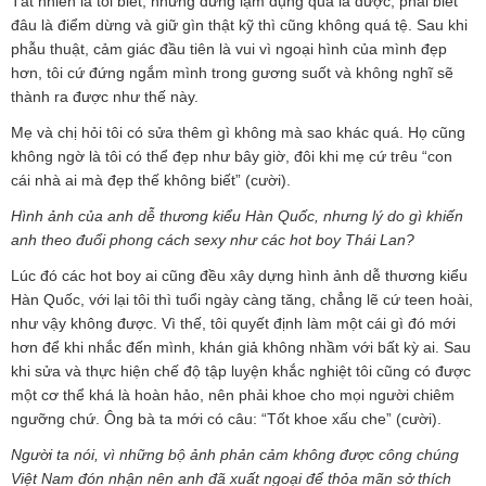
Tất nhiên là tôi biết, nhưng đừng lạm dụng quá là được, phải biết
đâu là điểm dừng và giữ gìn thật kỹ thì cũng không quá tệ. Sau khi
phẫu thuật, cảm giác đầu tiên là vui vì ngoại hình của mình đẹp
hơn, tôi cứ đứng ngắm mình trong gương suốt và không nghĩ sẽ
thành ra được như thế này.
Mẹ và chị hỏi tôi có sửa thêm gì không mà sao khác quá. Họ cũng
không ngờ là tôi có thể đẹp như bây giờ, đôi khi mẹ cứ trêu “con
cái nhà ai mà đẹp thế không biết” (cười).
Hình ảnh của anh dễ thương kiểu Hàn Quốc, nhưng lý do gì khiến
anh theo đuổi phong cách sexy như các hot boy Thái Lan?
Lúc đó các hot boy ai cũng đều xây dựng hình ảnh dễ thương kiểu
Hàn Quốc, với lại tôi thì tuổi ngày càng tăng, chẳng lẽ cứ teen hoài,
như vậy không được. Vì thế, tôi quyết định làm một cái gì đó mới
hơn để khi nhắc đến mình, khán giả không nhầm với bất kỳ ai. Sau
khi sửa và thực hiện chế độ tập luyện khắc nghiệt tôi cũng có được
một cơ thể khá là hoàn hảo, nên phải khoe cho mọi người chiêm
ngưỡng chứ. Ông bà ta mới có câu: “Tốt khoe xấu che” (cười).
Người ta nói, vì những bộ ảnh phản cảm không được công chúng
Việt Nam đón nhận nên anh đã xuất ngoại để thỏa mãn sở thích