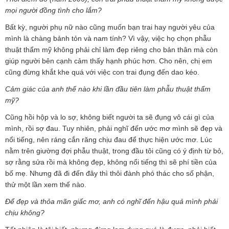
mọi người đồng tình cho lắm?
Bất kỳ, người phụ nữ nào cũng muốn bạn trai hay người yêu của
mình là chàng bảnh tỏn và nam tính? Vì vậy, việc họ chọn phẫu
thuật thẩm mỹ không phải chỉ làm đẹp riêng cho bản thân mà còn
giúp người bên cạnh cảm thấy hạnh phúc hơn. Cho nên, chị em
cũng đừng khắt khe quá với việc con trai đụng đến dao kéo.
Cảm giác của anh thế nào khi lần đầu tiên làm phẫu thuật thẩm
mỹ?
Cũng hồi hộp và lo sợ, không biết người ta sẽ đụng vô cái gì của
mình, rồi sợ đau. Tuy nhiên, phải nghĩ đến ước mơ mình sẽ đẹp và
nổi tiếng, nên ráng cắn răng chịu đau để thực hiện ước mơ. Lúc
nằm trên giường đợi phẫu thuật, trong đầu tôi cũng có ý định từ bỏ,
sợ rằng sửa rồi mà không đẹp, không nổi tiếng thì sẽ phí tiền của
bố mẹ. Nhưng đã đi đến đây thì thôi đành phó thác cho số phận,
thử một lần xem thế nào.
Để đẹp và thỏa mãn giấc mơ, anh có nghĩ đến hậu quả mình phải
chịu không?