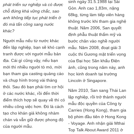
sinh ngày 31.5.1988 tại Sài
phát triển sự nghiệp và có được
Gòn. Anh cao 1,83m, nặng
chỗ đứng khá vững chắc, sao
68kg, từng làm tiếp viên hàng
anh không tiếp tục phát triển ở
không trước khi tham gia nghệ
đó mà tấn công sang nước
thuật. Năm 2006, San quyết
khác?
định phẫu thuật thẩm mỹ và
Người mẫu nếu từ nước khác
bước chân vào nghề người
đến lập nghiệp, bạn sẽ khó cạnh
mẫu. Năm 2008, đoạt giải 3
tranh được với người mẫu bản
cuộc thi Gương mặt triển vọng
địa. Cái gì cũng vậy, nếu bạn
của Đại học Sân khấu Điện
mới thì nhiều người tò mò, mời
ảnh, cũng trong năm này, anh
bạn tham gia casting quảng cáo
học kinh doanh tại trường
và chụp hình trong vài tháng
Lincoln ở Singapore.
thôi. Sau đó bạn phải tìm cơ hội
Năm 2010, San sang Thái Lan
ở các nước khác, rồi đến thời
lập nghiệp, rồi trở thành người
điểm thích hợp sẽ quay về thì có
mẫu độc quyền của Công ty
nhiều công việc hơn. Đó là cách
Carries (Hong Kong), tham gia
tạo cho khán giả không nhàm
bộ phim đầu tiên ở Hong Kong
chán và vẫn giữ được phong độ
- Voyage. Anh nhận giải Mthai
của người mẫu.
Top Talk About Award 2011 ở