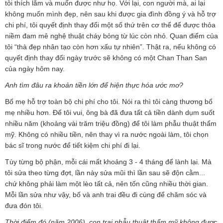
tôi thích lắm và muốn được như họ. Với lại, con người mà, ai lại
không muốn mình đẹp, nên sau khi được gia đình đồng ý và hỗ trợ
chi phí, tôi quyết định thay đổi một số thứ trên cơ thể để được thỏa
niềm đam mê nghệ thuật cháy bỏng từ lúc còn nhỏ. Quan điểm của
tôi “thà đẹp nhân tạo còn hơn xấu tự nhiên”. Thật ra, nếu không có
quyết định thay đổi ngày trước sẽ không có một Chan Than San
của ngày hôm nay.
Anh tìm đâu ra khoản tiền lớn để hiện thực hóa ước mơ?
Bố mẹ hỗ trợ toàn bộ chi phí cho tôi. Nói ra thì tôi càng thương bố
mẹ nhiều hơn. Để tôi vui, ông bà đã đưa tất cả tiền dành dụm suốt
nhiều năm (khoảng vài trăm triệu đồng) để tôi làm phẫu thuật thẩm
mỹ. Không có nhiều tiền, nên thay vì ra nước ngoài làm, tôi chọn
bác sĩ trong nước để tiết kiệm chi phí đi lại.
Tùy từng bộ phận, mỗi cái mất khoảng 3 - 4 tháng để lành lại. Mà
tôi sửa theo từng đợt, lần này sửa mũi thì lần sau sẽ độn cằm...
chứ không phải làm một lèo tất cả, nên tốn cũng nhiều thời gian.
Mỗi lần sửa như vậy, bố và anh trai đều đi cùng để chăm sóc và
đưa đón tôi.
Thời điểm đó (năm 2006), con trai phẫu thuật thẩm mỹ không được