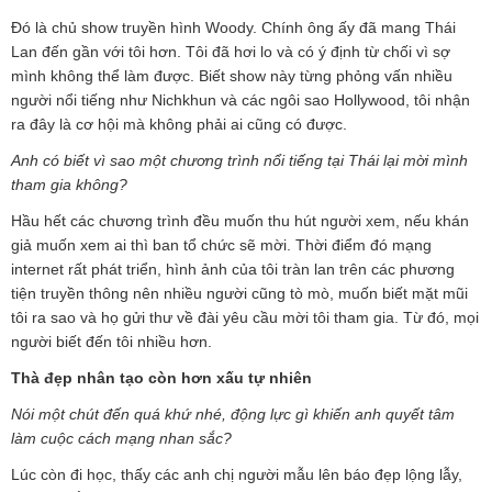
Đó là chủ show truyền hình Woody. Chính ông ấy đã mang Thái
Lan đến gần với tôi hơn. Tôi đã hơi lo và có ý định từ chối vì sợ
mình không thể làm được. Biết show này từng phỏng vấn nhiều
người nổi tiếng như Nichkhun và các ngôi sao Hollywood, tôi nhận
ra đây là cơ hội mà không phải ai cũng có được.
Anh có biết vì sao một chương trình nổi tiếng tại Thái lại mời mình
tham gia không?
Hầu hết các chương trình đều muốn thu hút người xem, nếu khán
giả muốn xem ai thì ban tổ chức sẽ mời. Thời điểm đó mạng
internet rất phát triển, hình ảnh của tôi tràn lan trên các phương
tiện truyền thông nên nhiều người cũng tò mò, muốn biết mặt mũi
tôi ra sao và họ gửi thư về đài yêu cầu mời tôi tham gia. Từ đó, mọi
người biết đến tôi nhiều hơn.
Thà đẹp nhân tạo còn hơn xấu tự nhiên
Nói một chút đến quá khứ nhé, động lực gì khiến anh quyết tâm
làm cuộc cách mạng nhan sắc?
Lúc còn đi học, thấy các anh chị người mẫu lên báo đẹp lộng lẫy,