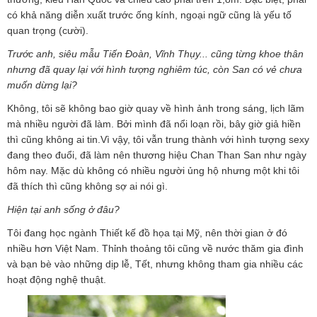
có khả năng diễn xuất trước ống kính, ngoại ngữ cũng là yếu tố
quan trọng (cười).
Trước anh, siêu mẫu Tiến Đoàn, Vĩnh Thụy... cũng từng khoe thân
nhưng đã quay lại với hình tượng nghiêm túc, còn San có vẻ chưa
muốn dừng lại?
Không, tôi sẽ không bao giờ quay về hình ảnh trong sáng, lịch lãm
mà nhiều người đã làm. Bởi mình đã nổi loạn rồi, bây giờ giả hiền
thì cũng không ai tin.Vì vậy, tôi vẫn trung thành với hình tượng sexy
đang theo đuổi, đã làm nên thương hiệu Chan Than San như ngày
hôm nay. Mặc dù không có nhiều người ủng hộ nhưng một khi tôi
đã thích thì cũng không sợ ai nói gì.
Hiện tại anh sống ở đâu?
Tôi đang học ngành Thiết kế đồ họa tại Mỹ, nên thời gian ở đó
nhiều hơn Việt Nam. Thỉnh thoảng tôi cũng về nước thăm gia đình
và bạn bè vào những dịp lễ, Tết, nhưng không tham gia nhiều các
hoạt động nghệ thuật.