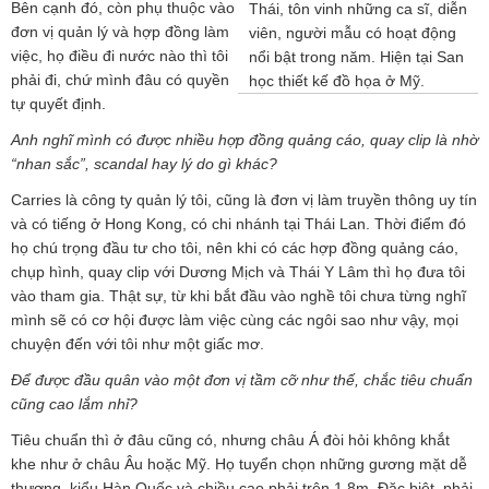
Bên cạnh đó, còn phụ thuộc vào
Thái, tôn vinh những ca sĩ, diễn
đơn vị quản lý và hợp đồng làm
viên, người mẫu có hoạt động
việc, họ điều đi nước nào thì tôi
nổi bật trong năm. Hiện tại San
phải đi, chứ mình đâu có quyền
học thiết kế đồ họa ở Mỹ.
tự quyết định.
Anh nghĩ mình có được nhiều hợp đồng quảng cáo, quay clip là nhờ
“nhan sắc”, scandal hay lý do gì khác?
Carries là công ty quản lý tôi, cũng là đơn vị làm truyền thông uy tín
và có tiếng ở Hong Kong, có chi nhánh tại Thái Lan. Thời điểm đó
họ chú trọng đầu tư cho tôi, nên khi có các hợp đồng quảng cáo,
chụp hình, quay clip với Dương Mịch và Thái Y Lâm thì họ đưa tôi
vào tham gia. Thật sự, từ khi bắt đầu vào nghề tôi chưa từng nghĩ
mình sẽ có cơ hội được làm việc cùng các ngôi sao như vậy, mọi
chuyện đến với tôi như một giấc mơ.
Để được đầu quân vào một đơn vị tầm cỡ như thế, chắc tiêu chuẩn
cũng cao lắm nhỉ?
Tiêu chuẩn thì ở đâu cũng có, nhưng châu Á đòi hỏi không khắt
khe như ở châu Âu hoặc Mỹ. Họ tuyển chọn những gương mặt dễ
thương, kiểu Hàn Quốc và chiều cao phải trên 1,8m. Đặc biệt, phải