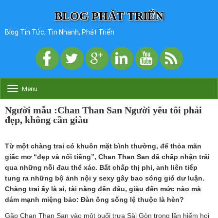
BLOG PHÁT TRIỂN
Blog Tin Tức, Tin Nhanh, Phát Triển
Menu
T
o
g
Người mẫu :Chan Than San Người yêu tôi phải
g
đẹp, không cần giàu
l
e
n
Từ một chàng trai có khuôn mặt bình thường, để thỏa mãn
a
giấc mơ “đẹp và nổi tiếng”, Chan Than San đã chấp nhận trải
v
qua những nỗi đau thể xác. Bất chấp thị phi, anh liên tiếp
i
g
tung ra những bộ ảnh nội y sexy gây bao sóng gió dư luận.
a
Chàng trai ấy là ai, tài năng đến đâu, giàu đến mức nào mà
t
dám mạnh miệng bảo: Đàn ông sống lệ thuộc là hèn?
i
o
Gặp Chan Than San vào một buổi trưa Sài Gòn trong lần hiếm hoi