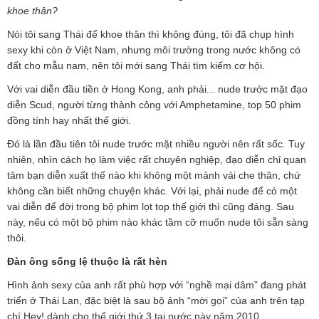
khoe thân?
Nói tôi sang Thái để khoe thân thì không đúng, tôi đã chụp hình
sexy khi còn ở Việt Nam, nhưng môi trường trong nước không có
đất cho mẫu nam, nên tôi mới sang Thái tìm kiếm cơ hội.
Với vai diễn đầu tiền ở Hong Kong, anh phải... nude trước mặt đạo
diễn Scud, người từng thành công với Amphetamine, top 50 phim
đồng tính hay nhất thế giới.
Đó là lần đầu tiên tôi nude trước mặt nhiều người nên rất sốc. Tuy
nhiên, nhìn cách họ làm việc rất chuyên nghiệp, đạo diễn chỉ quan
tâm bạn diễn xuất thế nào khi không một mảnh vải che thân, chứ
không cần biết những chuyện khác. Với lại, phải nude để có một
vai diễn để đời trong bộ phim lọt top thế giới thì cũng đáng. Sau
này, nếu có một bộ phim nào khác tầm cỡ muốn nude tôi sẵn sàng
thôi.
Đàn ông sống lệ thuộc là rất hèn
Hình ảnh sexy của anh rất phù hợp với “nghề mại dâm” đang phát
triển ở Thái Lan, đặc biệt là sau bộ ảnh “mời gọi” của anh trên tạp
chí Hey! dành cho thế giới thứ 3 tại nước này năm 2010.