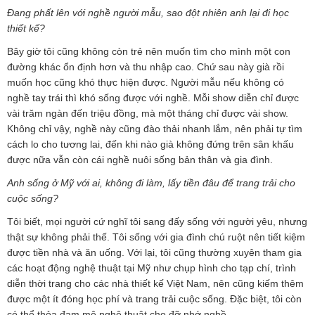
Đang phất lên với nghề người mẫu, sao đột nhiên anh lại đi học
thiết kế?
Bây giờ tôi cũng không còn trẻ nên muốn tìm cho mình một con
đường khác ổn định hơn và thu nhập cao. Chứ sau này già rồi
muốn học cũng khó thực hiện được. Người mẫu nếu không có
nghề tay trái thì khó sống được với nghề. Mỗi show diễn chỉ được
vài trăm ngàn đến triệu đồng, mà một tháng chỉ được vài show.
Không chỉ vậy, nghề này cũng đào thải nhanh lắm, nên phải tự tìm
cách lo cho tương lai, đến khi nào già không đứng trên sân khấu
được nữa vẫn còn cái nghề nuôi sống bản thân và gia đình.
Anh sống ở Mỹ với ai, không đi làm, lấy tiền đâu để trang trải cho
cuộc sống?
Tôi biết, mọi người cứ nghĩ tôi sang đấy sống với người yêu, nhưng
thật sự không phải thế. Tôi sống với gia đình chú ruột nên tiết kiệm
được tiền nhà và ăn uống. Với lại, tôi cũng thường xuyên tham gia
các hoạt động nghệ thuật tại Mỹ như chụp hình cho tạp chí, trình
diễn thời trang cho các nhà thiết kế Việt Nam, nên cũng kiếm thêm
được một ít đóng học phí và trang trải cuộc sống. Đặc biệt, tôi còn
có thể thỏa đam mê nghệ thuật cho đỡ nhớ nghề.