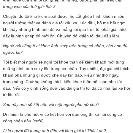
trang web của thế giới thứ 3.
Chuyện đó tôi khó kiểm soát được, họ cắt ghép hình khiến nhiều
người tưởng thật và đánh giá tôi xấu xa. Lúc đầu, bố mẹ bất ngờ
khi thấy những hình ảnh đó và mắng tôi quá trời, tôi phải giải thích
đấy là hình ghép thì mới ổn. Chuyện đó khiến tôi đau đầu lắm.
Người nổi tiếng ít ai khoe ảnh sexy trên trang cá nhân, còn anh thì
ngược lại?
Tôi biết mọi người sẽ nghĩ tôi khoe thân để kiếm khách mới tung
những hình ảnh sexy lên trang cá nhân. Tuy nhiên, đại gia chỉ thích
khám phá những gì được che đậy kín đáo, kiểu như thơ ngây,
trong sáng. Chứ họ không thích kiểu khoe thân nổi loạn như tôi
đâu. Nếu có ý định sống dựa vào đại gia thì tôi đã có nhà lầu xe hơi
từ lâu rồi.
Sau này anh sẽ kết hôn với một người phụ nữ chứ?
Dĩ nhiên là phụ nữ, vì có kết hôn với đàn ông thì xã hội cũng có
công nhận đâu (cười).
Ai là người đã mang anh đến với làng giải trí Thái Lan?