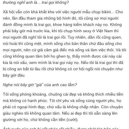
thường nghĩ anh là... trai gọi không?
Xã hội vẫn còn khá khắt khe với việc người mẫu chụp bikini... Cho
nên, lần đầu tham gia những bộ hình đó, tôi cũng sợ mọi người
đánh đồng mình là trai gọi, khoe hàng kiếm khách này nọ. Không
phải bây giờ mà trước kia, khi tôi chụp hình sexy ở Việt Nam thì
mọi người đã nghĩ tôi là trai gọi rồi. Tuy nhiên, dần rồi cũng quen,
nói hoài thì cũng mệt, mình sống cho bản thân chứ đâu sống cho
mọi người, nên cứ giả câm giả điếc mà sống và làm việc thôi. Và tôi
cũng không quan tâm bởi họ ghen tỵ, thấy mình được cái này cái
kia là nói xấu, xem mình là trai gọi này nọ. Nếu tôi là trai gọi thì đã
bị công an bắt từ lâu rồi chứ không có cơ hội ngồi nói chuyện như
bây giờ đâu.
Nghe nói bây giờ “giá” của anh cao lắm?
Tôi sống phóng khoáng, chuộng cái đẹp và không thích nhiều tiền
mà không có hạnh phúc. Tôi chỉ yêu và sống cùng người yêu, họ
phải có ngoại hình đẹp, chứ xấu là không chấp nhận. Còn chuyện
giàu nghèo tôi không quan tâm. Nếu ai đẹp thì tôi sẵn sàng lên
giường với họ, chứ không cần tiền (cười).
Ảnh nude của anh bị cắt ghép rất nhiều, được phát tán trên các