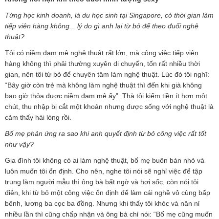
Từng học kinh doanh, là du học sinh tại Singapore, có thời gian làm
tiếp viên hàng không... lý do gì anh lại từ bỏ để theo đuổi nghệ
thuật?
Tôi có niềm đam mê nghệ thuật rất lớn, mà công việc tiếp viên
hàng không thì phải thường xuyên di chuyển, tốn rất nhiều thời
gian, nên tôi từ bỏ để chuyên tâm làm nghệ thuật. Lúc đó tôi nghĩ:
“Bây giờ còn trẻ mà không làm nghệ thuật thì đến khi già không
bao giờ thỏa được niềm đam mê ấy”. Thà tôi kiếm tiền ít hơn một
chút, thu nhập bị cắt một khoản nhưng được sống với nghệ thuật là
cảm thấy hài lòng rồi.
Bố mẹ phản ứng ra sao khi anh quyết định từ bỏ công việc rất tốt
như vậy?
Gia đình tôi không có ai làm nghệ thuật, bố mẹ buôn bán nhỏ và
luôn muốn tôi ổn định. Cho nên, nghe tôi nói sẽ nghỉ việc để tập
trung làm người mẫu thì ông bà bất ngờ và hơi sốc, còn nói tôi
điên, khi từ bỏ một công việc ổn định để làm cái nghề vô cùng bấp
bênh, lương ba cọc ba đồng. Nhưng khi thấy tôi khóc và năn nỉ
nhiều lần thì cũng chấp nhận và ông bà chỉ nói: “Bố mẹ cũng muốn