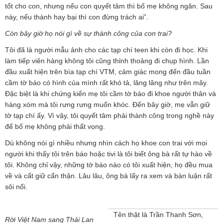
tốt cho con, nhưng nếu con quyết tâm thì bố mẹ không ngăn. Sau
này, nếu thành hay bại thì con đừng trách ai”.
Còn bây giờ họ nói gì về sự thành công của con trai?
Tôi đã là người mẫu ảnh cho các tạp chí teen khi còn đi học. Khi
làm tiếp viên hàng không tôi cũng thỉnh thoảng đi chụp hình. Lần
đầu xuất hiện trên bìa tạp chí VTM, cảm giác mong đến đầu tuần
cầm tờ báo có hình của mình rất khó tả, lâng lâng như trên mây.
Đặc biệt là khi chứng kiến mẹ tôi cầm tờ báo đi khoe người thân và
hàng xóm mà tôi rưng rưng muốn khóc. Đến bây giờ, mẹ vẫn giữ
tờ tạp chí ấy. Vì vậy, tôi quyết tâm phải thành công trong nghề này
để bố mẹ không phải thất vọng.
Dù không nói gì nhiều nhưng nhìn cách họ khoe con trai với mọi
người khi thấy tôi trên báo hoặc tivi là tôi biết ông bà rất tự hào về
tôi. Không chỉ vậy, những tờ báo nào có tôi xuất hiện, họ đều mua
về và cất giữ cẩn thận. Lâu lâu, ông bà lấy ra xem và bàn luận rất
sôi nổi.
Tên thật là Trần Thanh Sơn,
Rời Việt Nam sang Thái Lan