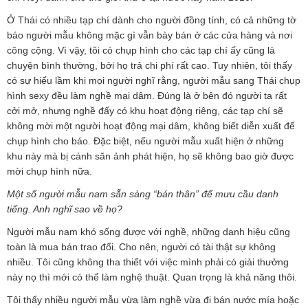
Ở Thái có nhiều tạp chí dành cho người đồng tính, có cả những tờ
báo người mẫu không mặc gì vẫn bày bán ở các cửa hàng và nơi
công cộng. Vì vậy, tôi có chụp hình cho các tạp chí ấy cũng là
chuyện bình thường, bởi họ trả chi phí rất cao. Tuy nhiên, tôi thấy
có sự hiểu lầm khi mọi người nghĩ rằng, người mẫu sang Thái chụp
hình sexy đều làm nghề mại dâm. Đúng là ở bên đó người ta rất
cởi mở, nhưng nghề đấy có khu hoạt động riêng, các tạp chí sẽ
không mời một người hoạt động mại dâm, không biết diễn xuất để
chụp hình cho báo. Đặc biệt, nếu người mẫu xuất hiện ở những
khu này mà bị cánh săn ảnh phát hiện, họ sẽ không bao giờ được
mời chụp hình nữa.
Một số người mẫu nam sẵn sàng “bán thân” để mưu cầu danh
tiếng. Anh nghĩ sao về họ?
Người mẫu nam khó sống được với nghề, những danh hiệu cũng
toàn là mua bán trao đổi. Cho nên, người có tài thật sự không
nhiều. Tôi cũng không tha thiết với việc mình phải có giải thưởng
này nọ thì mới có thể làm nghệ thuật. Quan trọng là khả năng thôi.
Tôi thấy nhiều người mẫu vừa làm nghề vừa đi bán nước mía hoặc