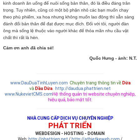
kinh doanh ăn uống để nuôi sống bản thân, đó là điều đáng trân
trọng. Tuy nhiên, cũng có một bộ phận nhỏ các bạn muốn chạy
theo phù phiếm, xa hoa nhưng không muốn lao động thì sẵn sàng
đánh đổi bản thân để đạt được mục đích. Đối với tôi, người đàn
ông mà sống lệ thuộc vào người khác để thỏa mãn nhu cầu vật
chất thì rất là hèn.
Cảm ơn anh đã chia sẻ!
Quốc Hưng - ảnh: N.T.
www.DauDuaTinhLuyen.com
Chuyên trang thông tin về
Dừa
và
Dầu Dừa
.
http://daudua.phattrien.net
www.NukevietCMS.com
Hệ thống quản trị website chuyên nghiệp,
hiệu quả, bảo mật tốt.
NHÀ CUNG CẤP DỊCH VỤ CHUYÊN NGHIỆP
PHÁT TRIỂN
WEBDESIGN - HOSTING - DOMAIN
Web:
http://phattrien.net
/
http://athietkeweb.com
/