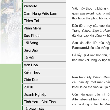
Website
Việc này thực ra không kh
Cảm Nang Việc Làm
quên password hoặc bị mấ
thư là có thể phục hồi ni
Thiên Tai
Đầu tiên, truy cập vào đị
Phần Mềm
Trang
Yahoo! Sign-in Help
Sức Khoẻ
đã khai báo khi đăng ký h
Lối Sống
Sau đó điền ID của hộ
Password.
Nếu các thông 
Siêu Bão
Để lấy lại được hộp thư,
Lễ Hội
bảo mật khi đăng ký hộp 
Văn Hoá
Kiến Thức
Nếu trang
My Yahoo! New
Giáo Dục
cầu bạn đặt một mật khẩu
20/10
khẩu là có thể vào lại địa
Doanh Nghiệp
Còn nếu quên câu trả lờ
Alternate-mail trong hộp 
Tình Yêu - Giới Tính
có thể dùng nó liên lạc đ
Lễ Phật Đản