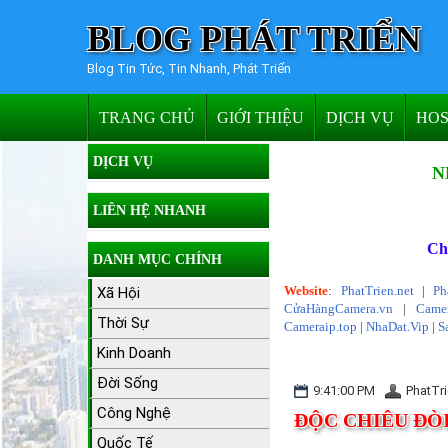
BLOG PHÁT TRIỂN
Blog Tin Tức, Tin Nhanh, Phát Triển
TRANG CHỦ
GIỚI THIỆU
DỊCH VỤ
HOS
DỊCH VỤ
N
LIÊN HỆ NHANH
Ch
DANH MỤC CHÍNH
Website
:
PhatTrien.net
|
Ph
Xã Hội
CửaHàngCamera.vn
|
Camer
Thời Sự
Cameraip.top
|
NhaDat.Vip
|
S
Kinh Doanh
Đời Sống
9:41:00 PM
PhatTri
Công Nghệ
ĐỘC CHIÊU ĐÒI
Quốc Tế