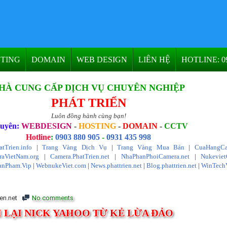
TING
DOMAIN
WEB DESIGN
LIÊN HỆ
HOTLINE: 09
HÀ CUNG CẤP DỊCH VỤ CHUYÊN NGHIỆP
PHÁT TRIỂN
Luôn đồng hành cùng bạn!
uyên:
WEBDESIGN
-
HOSTING
-
DOMAIN
-
CCTV
Hotline
:
0903 880 905
-
0931 435 998
atTrien.info
|
Trang Vàng Dịch Vụ
|
Trang Vàng Mua Bán
|
CuaHangCa
aVietNam.org
|
Camera.PhatTrien.net
|
NhaPhanPhoiCamera.net
|
Nukevie
anPham.Vip
|
WebnukeViet.com
|
News.phattrien.net
|
Blog.phattrien.net
|
WinTech
en.net
No comments
 LẠI NICK YAHOO TỪ KẺ LỪA ĐẢO