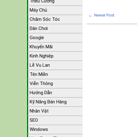
Triều Cường
Máy Chủ
← Newer Post
Chăm Sóc Tóc
Dân Chơi
Google
Khuyến Mãi
Kinh Nghiệp
Lễ Vu Lan
Tên Miền
Viễn Thông
Hướng Dẫn
Kỹ Năng Bán Hàng
Nhân Vật
SEO
Windows