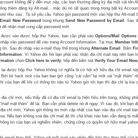
account không để ý đến mục này, các bạn thường đăng ký đại một cái tên Al
ông thèm đăng ký Alt-mail... mặc dù nó rất quan trọng trong bất kỳ Accoun
word như sau : Ta sẽ yêu cầu Yahoo gửi password mới vào hộp thư Alt-mail 
Email New Password
trong khung
Send New Password by Email
. Sau đ
e
để nhận mail cung cấp password mới.
p được vào được hộp thư Yahoo, bạn cần phải vào
Options/Mail Options
i nhập vào password để vào trang
Account Information
. Tại mục
Member Inf
 tin. Sau đó nhập vào e-mail thay thế trong khung
Alternate Email
. Bấm
Fi
Information
. Vì Yahoo đòi hỏi bạn phải xác nhận địa chỉ mail này nên bạn h
rmation
chọn
Click here to verify
, tiếp đến bấm nút
Verify Your Email Now
o lại được hộp thư Yahoo không có nghĩa là cơ hội sở hữu địa chỉ email nà
 Bởi kẻ hack nick của bạn bao giờ cũng “
cài cắm”
lại một vài “
mật thám
” n
hỉ của bạn để khi có thông tin nào từ Yahoo gửi tới bạn thì địa chỉ lạ kia
o địa chỉ mới, nếu thấy đã có địa chỉ email lạ hiện hữu trên trang, không ph
“mail mật thám
” để lại. Bạn cần phải delete nó đi ngay. Vì sau đó, khi bạn đ
địa chỉ mới, Yahoo gửi thông tin mới cập nhật của bạn vào địa chỉ mail bạ
ia. Nếu bạn không xoá địa chỉ mail đó thì chả khác nào bạn vẫn đang bị mấ
thông tin của bạn và nghiễm nhiên, chúng cũng có quyền sở hữu mail yaho
chỉ email thay thế, Yahoo sẽ một mail xác nhận đến hộp thư thay thế của b