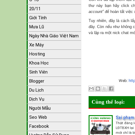
thư này bạn hãy click ch
20/11
account”
để hoàn tất việc
Giới Tính
Tuy nhiên, đây là cách lấ
Mưa Lũ
đây. Còn nếu như không cò
và lập ra một nick chat mớ
Ngày Nhà Giáo Việt Nam
Xe Máy
Hosting
Khoa Học
Sinh Viên
Blogger
Web:
htt
Du Lịch
Dịch Vụ
Cùng thể loại:
Người Mẫu
Seo Web
Sai phạm 
Thật đáng l
Facebook
LĐTBXH lại 
mới chỉ là b