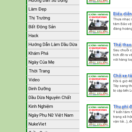
Hướng Dẫn Sử Dụng
Làm Đẹp
Biểu diễn
Thị Trường
Thưa nhạc s
tâm Bảo vệ 
Bất Động Sản
đàng hoàng
Hack
Hướng Dẫn Làm Dầu Dừa
Thể thao
Sau chuỗi c
Khám Phá
tích đề ra 
với hàng lo
Ngày Của Mẹ
Thời Trang
Chở xe t
Video
Hồi 6 giờ 4
Tây sang th
Dinh Dưỡng
bị cập bến.L
Dầu Dừa Nguyên Chất
Kinh Nghiệm
Thu phí đ
Ý kiến tâm 
Ngày Phụ Nữ Việt Nam
trạng xã hộ
vận tải…), 
NukeViet