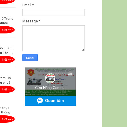
Email
*
 hộ Trung
Message
*
g được
i tiết ==>
mốc thành
ấu 18/11,
i tiết ==>
 Vàm Cỏ
ang chuẩn
i tiết ==>
n thực
o thông
i tiết ==>