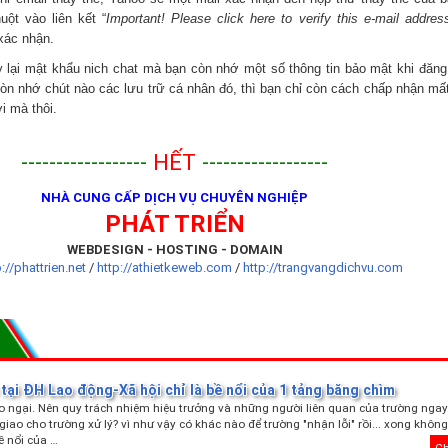
uột vào liên kết “
Important! Please click here to verify this e-mail addres
 xác nhận.
y lại mật khẩu nich chat mà bạn còn nhớ một số thông tin bảo mật khi đăng
n nhớ chút nào các lưu trữ cá nhân đó, thì bạn chỉ còn cách chấp nhận mất
i mà thôi.
------------------
HẾT
------------------
NHÀ CUNG CẤP DỊCH VỤ CHUYÊN NGHIỆP
PHÁT TRIỂN
WEBDESIGN - HOSTING - DOMAIN
p://phattrien.net
/
http://athietkeweb.com
/
http://trangvangdichvu.com
tại ĐH Lao động-Xã hội chỉ là bề nổi của 1 tảng băng chìm
o ngại. Nên quy trách nhiệm hiệu trưởng và những người liên quan của trường ngay
giao cho trường xử lý? vì như vậy có khác nào để trường "nhận lỗi" rồi... xong khôn
ề nổi của …
Ch