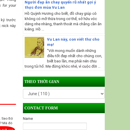
Người đẹp ăn chay quyến rũ nhất gợi ý
s for your
thực đơn mùa Vu Lan
Hồ Quỳnh Hương cho biết, đồ chay giúp cô
không có mỡ thừa trong cơ thể, sở hữu vóc
 ký trước
dáng nhẹ nhàng, thanh thoát mà chẳng cần ăn
 nick này
kiêng. Hồ ...
Vu Lan này, con viết thư cho
mẹ!
"Với mong muốn dành những
điều tốt đẹp nhất cho chúng con,
biết bao lần, mẹ phải nén chịu
trong tủi hổ. Mẹ đừng khóc nhé, vì cuộc đời ...
THEO THỜI GIAN
CONTACT FORM
. Sao Bộ
Name
g? Mà đó
i tiết ==>