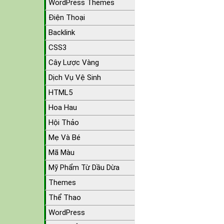
WordPress Themes
Điện Thoại
Backlink
CSS3
Cây Lược Vàng
Dịch Vụ Vệ Sinh
HTML5
Hoa Hau
Hội Thảo
Mẹ Và Bé
Mã Màu
Mỹ Phẩm Từ Dầu Dừa
Themes
Thể Thao
WordPress