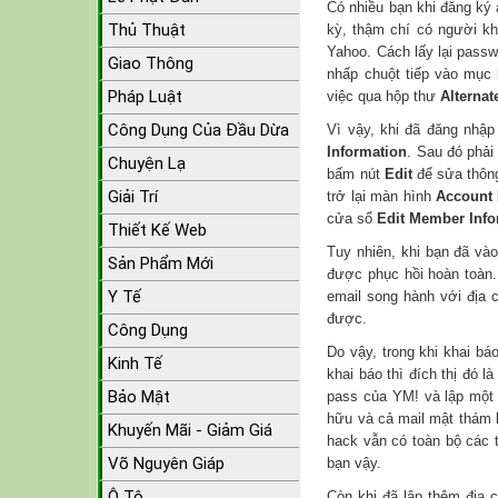
Có nhiều bạn khi đăng ký 
Thủ Thuật
kỳ, thậm chí có người kh
Yahoo. Cách lấy lại pass
Giao Thông
nhấp chuột tiếp vào mục
Pháp Luật
việc qua hộp thư
Alternat
Công Dụng Của Đầu Dừa
Vì vậy, khi đã đăng nhậ
Information
. Sau đó phả
Chuyện Lạ
bấm nút
Edit
để sửa thông
Giải Trí
trở lại màn hình
Account 
cửa sổ
Edit Member Info
Thiết Kế Web
Tuy nhiên, khi bạn đã và
Sản Phẩm Mới
được phục hồi hoàn toàn.
Y Tế
email song hành với địa c
được.
Công Dụng
Do vậy, trong khi khai bá
Kinh Tế
khai báo thì đích thị đó là
Bảo Mật
pass của YM! và lập một 
hữu và cả mail mật thám k
Khuyến Mãi - Giảm Giá
hack vẫn có toàn bộ các 
Võ Nguyên Giáp
bạn vậy.
Ô Tô
Còn khi đã lập thêm địa 