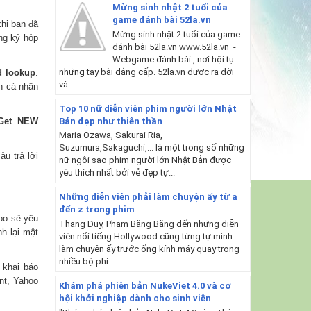
Mừng sinh nhật 2 tuổi của
game đánh bài 52la.vn
hi bạn đã
Mừng sinh nhật 2 tuổi của game
ng ký hộp
đánh bài 52la.vn www.52la.vn -
Webgame đánh bài , nơi hội tụ
những tay bài đẳng cấp. 52la.vn được ra đời
d lookup
.
và...
in cá nhân
Top 10 nữ diễn viên phim người lớn Nhật
Bản đẹp như thiên thần
Get NEW
Maria Ozawa, Sakurai Ria,
Suzumura,Sakaguchi,... là một trong số những
u trả lời
nữ ngôi sao phim người lớn Nhật Bản được
yêu thích nhất bởi vẻ đẹp tự...
Những diễn viên phải làm chuyện ấy từ a
đến z trong phim
hoo sẽ yêu
Thang Duy, Phạm Băng Băng đến những diễn
h lại mật
viên nổi tiếng Hollywood cũng từng tự mình
làm chuyện ấy trước ống kính máy quay trong
nhiều bộ phi...
 khai báo
unt, Yahoo
Khám phá phiên bản NukeViet 4.0 và cơ
hội khởi nghiệp dành cho sinh viên