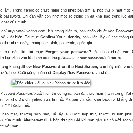
ó lắm. Trong Yahoo có chức năng cho phép bạn tìm lại hộp thư bị mất một k
t password. Chỉ cần vẫn còn nhớ một số thông tin đã khai báo trong lúc đă
ck chat của mình.
a chỉ
http://mail.yahoo.com
. Khi trang hiện ra, bạn nhấp chuột vào
Passwor
sẽ xuất hiện. Tại mục
Confirm Your Identity
, bạn điền đầy đủ các thông t
ộp thư như: ngày, tháng năm sinh, postcode, quốc gia.
p thư cần tìm tại mục
Forgot your password?
rồi nhấp chuột vào
tin bạn điền vào là chính xác, trang
Receive a new password
sẽ mở ra.
 trong khung
Show New Password on the Next Scree
n,
bạn hãy điền vào câ
thư Yahoo. Cuối cùng nhấn nút
Display New Password
và chờ.
 Account Password
xuất hiện thì có nghĩa bạn đã thực hiện thành công, Ya
 mới cho địa chỉ yahoo vừa bị mất. Và bạn chỉ cần khai báo, rồi khẳng địn
 chỉ YM! đã bị mất.
i bảo mật, trường hợp này, để lấy lại được hộp thư, trước đó bạn phải
thư của mình. Alternate-mail là hộp thư phụ để khi bạn gặp sự cố với acco
ược với bạn.