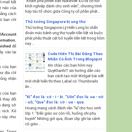
"Khám phá phiên bản NukeViet 4.0 và cơ hội
t-mail bất
khởi nghiêp dành cho sinh viên", chương trình
t nào của
hợp tác tổ chức giữa Công ty cổ phần phát...
bằng cách
ó bạn chỉ
Thủ tướng Singapore bị ung thư
Thủ tướng Singapore Lý Hiển Long bị chẩn
đoán mắc bệnh ung thư tuyến tiền liệt và buộc
 /Account
phải phẫu thuật cắt bỏ tuyến tiền liệt trong hôm
ormation
,
nay ...
nished
để
ãy vào lại
Code Hiển Thị Bài Đăng Theo
.
Nhãn Có Ảnh Trong Blogspot
Xin chào các bạn hôm nay
y của bạn
QuyKhanhIT xin hướng dẫn các
hư địa chỉ
bạn cách tạo một Widget bài viết
 cũng nhận
mới nhất hiển thị theo Label có Thumbnails
ản...
ải của bạn
“Ki” đọc là: cờ - i - ki. “Uôn” đọc là: ua - nờ
ã thay đổi
- uô; “Qua” đọc là: cờ - ua - qua.
n đang sở
Hoang mang cách đánh vần “lạ”cho học sinh
t nick. Kẻ
lớp 1: “Đến giáo sư còn rối, huống chi phụ
o này như
huynh” Những giờ qua, đoạn clip ghi lại cảnh
cô giáo...
ạn. Trong