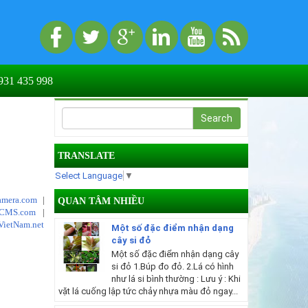
31 435 998
TRANSLATE
Select Language
▼
mera.com
|
QUAN TÂM NHIỀU
tCMS.com
|
VietNam.net
Một số đặc điểm nhận dạng
cây si đỏ
Một số đặc điểm nhận dạng cây
si đỏ 1.Búp đo đỏ. 2.Lá có hình
như lá si bình thường : Lưu ý : Khi
vặt lá cuống lập tức chảy nhựa màu đỏ ngay...