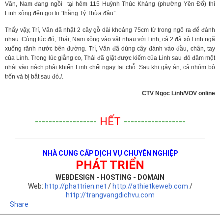
Văn, Nam đang ngồi tại hẻm 115 Huỳnh Thúc Kháng (phường Yên Đổ) thì
Linh xông đến gọi to “thằng Tý Thừa đâu”.
Thấy vậy, Trí, Văn đã nhặt 2 cây gỗ dài khoảng 75cm từ trong ngõ ra để đánh
nhau. Cùng lúc đó, Thái, Nam xông vào vật nhau với Linh, cả 2 đã xô Linh ngã
xuống rãnh nước bên đường. Trí, Văn đã dùng cây đánh vào đầu, chân, tay
của Linh. Trong lúc giằng co, Thái đã giật được kiếm của Linh sau đó đâm một
nhát vào nách phải khiến Linh chết ngay tại chỗ. Sau khi gây án, cả nhóm bỏ
trốn và bị bắt sau đó./.
CTV Ngọc Linh/VOV online
------------------
HẾT
------------------
NHÀ CUNG CẤP DỊCH VỤ CHUYÊN NGHIỆP
PHÁT TRIỂN
WEBDESIGN - HOSTING - DOMAIN
Web:
http://phattrien.net
/
http://athietkeweb.com
/
http://trangvangdichvu.com
Share