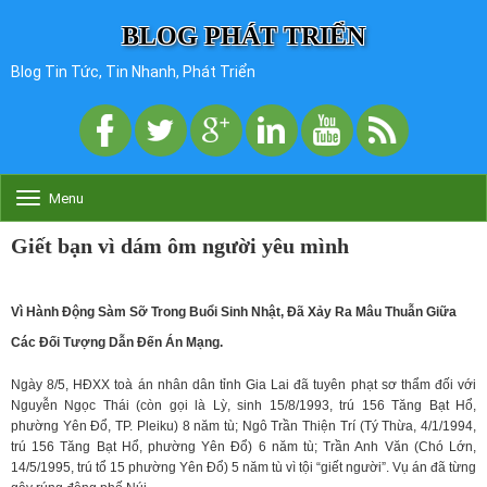
BLOG PHÁT TRIỂN
Blog Tin Tức, Tin Nhanh, Phát Triển
Menu
T
o
g
Giết bạn vì dám ôm người yêu mình
g
l
e
Vì Hành Động Sàm Sỡ Trong Buổi Sinh Nhật, Đã Xảy Ra Mâu Thuẫn Giữa
n
a
Các Đối Tượng Dẫn Đến Án Mạng.
v
i
Ngày 8/5, HĐXX toà án nhân dân tỉnh Gia Lai đã tuyên phạt sơ thẩm đối với
g
Nguyễn Ngọc Thái (còn gọi là Lỳ, sinh 15/8/1993, trú 156 Tăng Bạt Hổ,
a
phường Yên Đổ, TP. Pleiku) 8 năm tù; Ngô Trần Thiện Trí (Tý Thừa, 4/1/1994,
t
trú 156 Tăng Bạt Hổ, phường Yên Đổ) 6 năm tù; Trần Anh Văn (Chó Lớn,
i
14/5/1995, trú tổ 15 phường Yên Đổ) 5 năm tù vì tội “giết người”. Vụ án đã từng
o