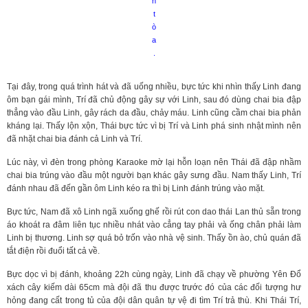
n
t
ò
a
.
Tại đây, trong quá trình hát và đã uống nhiều, bực tức khi nhìn thấy Linh đang
ôm bạn gái mình, Trí đã chủ động gây sự với Linh, sau đó dùng chai bia đập
thẳng vào đầu Linh, gây rách da đầu, chảy máu. Linh cũng cầm chai bia phản
kháng lại. Thấy lộn xộn, Thái bực tức vì bị Trí và Linh phá sinh nhật mình nên
đã nhặt chai bia đánh cả Linh và Trí.
Lúc này, vì đèn trong phòng Karaoke mờ lại hỗn loạn nên Thái đã đập nhầm
chai bia trúng vào đầu một người bạn khác gây sưng đầu. Nam thấy Linh, Trí
đánh nhau đã đến gần ôm Linh kéo ra thì bị Linh đánh trúng vào mặt.
Bực tức, Nam đã xô Linh ngã xuống ghế rồi rút con dao thái Lan thủ sẵn trong
áo khoát ra đâm liên tục nhiều nhát vào cẳng tay phải và ống chân phải làm
Linh bị thương. Linh sợ quá bỏ trốn vào nhà vệ sinh. Thấy ồn ào, chủ quán đã
tắt điện rồi đuổi tất cả về.
Bực dọc vì bị đánh, khoảng 22h cùng ngày, Linh đã chạy về phường Yên Đổ
xách cây kiếm dài 65cm mà đội đã thu được trước đó của các đối tượng hư
hỏng đang cất trong tủ của đội dân quân tự vệ đi tìm Trí trả thù. Khi Thái Trí,