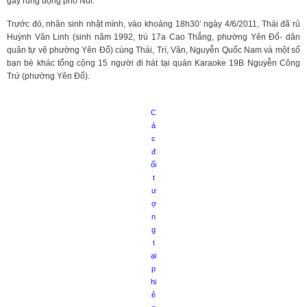
gây rúng động phố Núi.
n
Trước đó, nhân sinh nhật mình, vào khoảng 18h30’ ngày 4/6/2011, Thái đã rủ
Huỳnh Văn Linh (sinh năm 1992, trú 17a Cao Thắng, phường Yên Đổ- dân
quân tự vệ phường Yên Đổ) cùng Thái, Trí, Văn, Nguyễn Quốc Nam và một số
bạn bè khác tổng cộng 15 người đi hát tại quán Karaoke 19B Nguyễn Công
Trứ (phường Yên Đổ).
C
á
c
đ
ối
t
ư
ợ
n
g
t
ại
p
hi
ê