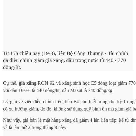
n
Từ 15h chiều nay (19/8), liên Bộ Công Thương - Tài chính
đã điều chỉnh giảm giá xăng, dầu trong nước từ 440 - 770
đồng/lít.
Cụ thể,
giá xăng
RON 92 và xăng sinh học E5 đồng loạt giảm 770 đ
với dầu Diesel là 440 đồng/lít, dầu Mazut là 740 đồng/kg.
Lý giải về việc điều chỉnh trên, liên Bộ cho biết trong chu kỳ 15 ng
có xu hướng giảm, do đó, không sử dụng quỹ bình ổn mà giảm giá bá
Như vậy, giá bán lẻ mặt hàng xăng đã giảm 4 lần liên tiếp, kể từ đỉn
và là lần thứ 2 trong tháng 8 này.