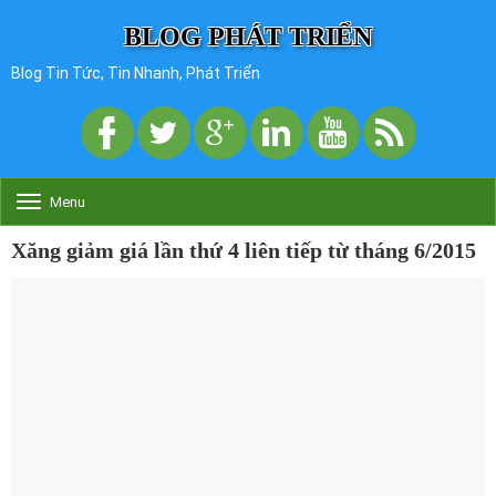
BLOG PHÁT TRIỂN
Blog Tin Tức, Tin Nhanh, Phát Triển
Menu
T
o
g
Xăng giảm giá lần thứ 4 liên tiếp từ tháng 6/2015
g
l
e
n
a
v
i
g
a
t
i
o