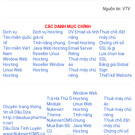
Nguồn tin: VTV
CÁC DANH MỤC CHÍNH
Dịch vụ
Dịch vụ Hosting
DV Email và tính
Thuê chỗ đặt
Tên miền quốc
giá rẻ
năng
máy chủ
tế
Tính năng chung
Email Hosting
Chứng chỉ số
Tên miền Việt
Java Web Hosting
Email Server
SSL là gì
Nam
Reseller Linux
Riêng
Lựa chọn loại
Window Web
Hosting
Thuê máy chủ
SSL
Hosting
Reseller Window
ảo
Bảng giá Global
Linux Web
Hosting
Thuê máy chủ
Sign
Hosting
riêng
Thiết kế Website
Window Web
Trà Hà Thủ Ô
Hosting
Thuê máy chủ
Module
Linux Web
ảo
Chuyên trang thông
Nukeviet
Hosting
Thuê máy chủ
tin về Dầu Dừa.
Theme
Tính năng
riêng
http://daudua.phattrie
NukevietCMS
chung
Thuê chỗ đặt
n.net
Mua Bán Đồ
Java Web
máy chủ
Dầu Dừa Tinh Luyện
Cũ
Hosting
Chứng chỉ số
www.NukevietCMS.co