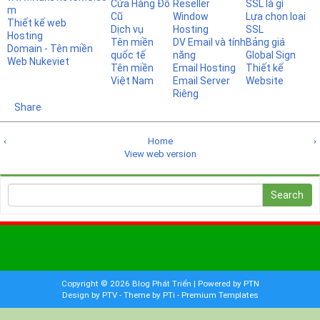
Cửa Hàng Đồ
Reseller
SSL là gì
m
Cũ
Window
Lựa chọn loại
Thiết kế web
Dịch vụ
Hosting
SSL
Hosting
Tên miền
DV Email và tính
Bảng giá
Domain - Tên miền
quốc tế
năng
Global Sign
Web Nukeviet
Tên miền
Email Hosting
Thiết kế
Việt Nam
Email Server
Website
Riêng
Share
‹
Home
›
View web version
Copyright ©
2026
Blog Phát Triển
| Powered by
PTN
Design by PTV
-
Theme by PTi
-
Premium Templates