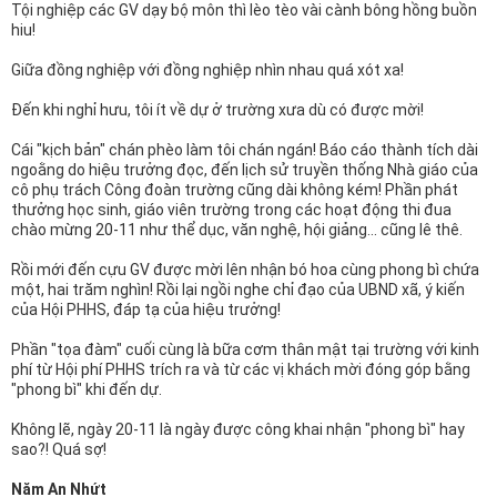
Tội nghiệp các GV dạy bộ môn thì lèo tèo vài cành bông hồng buồn
hiu!
Giữa đồng nghiệp với đồng nghiệp nhìn nhau quá xót xa!
Đến khi nghỉ hưu, tôi ít về dự ở trường xưa dù có được mời!
Cái "kịch bản" chán phèo làm tôi chán ngán! Báo cáo thành tích dài
ngoằng do hiệu trưởng đọc, đến lịch sử truyền thống Nhà giáo của
cô phụ trách Công đoàn trường cũng dài không kém! Phần phát
thưởng học sinh, giáo viên trường trong các hoạt động thi đua
chào mừng 20-11 như thể dục, văn nghệ, hội giảng... cũng lê thê.
Rồi mới đến cựu GV được mời lên nhận bó hoa cùng phong bì chứa
một, hai trăm nghìn! Rồi lại ngồi nghe chỉ đạo của UBND xã, ý kiến
của Hội PHHS, đáp tạ của hiệu trưởng!
Phần "tọa đàm" cuối cùng là bữa cơm thân mật tại trường với kinh
phí từ Hội phí PHHS trích ra và từ các vị khách mời đóng góp bằng
"phong bì" khi đến dự.
Không lẽ, ngày 20-11 là ngày được công khai nhận "phong bì" hay
sao?! Quá sợ!
Năm An Nhứt