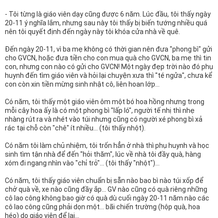
- Tôi từng là giáo viên dạy cũng được 6 năm. Lúc đầu, tôi thấy ngày
20-11 ý nghĩa lắm, nhưng sau này tôi thấy bị biến tướng nhiều quá
nên tôi quyết định đến ngày này tôi khóa cửa nhà về quê.
Đến ngày 20-11, vì ba mẹ không có thời gian nên đưa "phong bì" gửi
cho GVCN, hoặc đưa tiền cho con mua quà cho GVCN, ba mẹ thì tin
con, nhưng con nào có gửi cho GVCN! Một ngày đẹp trời nào đó phụ
huynh đến tìm giáo viên và hỏi lại chuyện xưa thì "té ngửa", chưa kể
con còn xin tiền mừng sinh nhật cô, liên hoan lớp...
Có năm, tôi thấy một giáo viên ôm một bó hoa hồng nhưng trong
mỗi cây hoa ấy là có một phong bì "lấp ló", người tế nhị thì nhẹ
nhàng rút ra và nhét vào túi nhưng cũng có người xé phong bì xả
rác tại chỗ còn "chê" ít nhiều... (tôi thấy nhột).
Có năm tôi làm chủ nhiệm, tôi trốn hẳn ở nhà thì phụ huynh và học
sinh tìm tận nhà để đến "hỏi thăm", lúc về nhà tôi đầy quà, hàng
xóm đi ngang nhìn vào "chỉ trỏ"... (tôi thấy "nhột")...
Có năm, tôi thấy giáo viên chuẩn bị sẵn nào bao bì nào túi xốp để
chở quà về, xe nào cũng đầy ắp... GV nào cũng có quà riêng những
cô lao công không bao giờ có quà dù cuối ngày 20-11 năm nào các
cô lao công cũng phải dọn một... bãi chiến trường (hộp quà, hoa
héo) do giáo viên để lại...