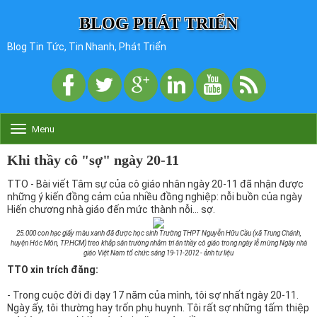
BLOG PHÁT TRIỂN
Blog Tin Tức, Tin Nhanh, Phát Triển
Menu
T
o
g
Khi thầy cô "sợ" ngày 20-11
g
l
TTO - Bài viết Tâm sự của cô giáo nhân ngày 20-11 đã nhận được
e
những ý kiến đồng cảm của nhiều đồng nghiệp: nỗi buồn của ngày
n
Hiến chương nhà giáo đến mức thành nỗi... sợ.
a
v
25.000 con hạc giấy màu xanh đã được học sinh Trường THPT Nguyễn Hữu Cầu (xã Trung Chánh,
i
huyện Hóc Môn, TP.HCM) treo khắp sân trường nhằm tri ân thầy cô giáo trong ngày lễ mừng Ngày nhà
giáo Việt Nam tổ chức sáng 19-11-2012 - ảnh tư liệu
g
TTO xin trích đăng:
a
t
- Trong cuộc đời đi dạy 17 năm của mình, tôi sợ nhất ngày 20-11.
i
Ngày ấy, tôi thường hay trốn phụ huynh. Tôi rất sợ những tấm thiệp
o