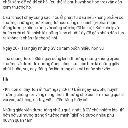
chất xám để có thì xã hội (cụ thể là phụ huynh và học trò) vẫn còn
xem thường họ.
Câu "chuột chạy cùng sào..." xuất phát từ đâu nếu không phải vì coi
thường những người không tự nuôi sống nổi mình (vì phải nhận
đồng lương không xứng với công sức họ đã bỏ ra)? Điều phi lý và
buồn cười nhất chính là những "con chuột" ấy đã góp phần đào tạo
ra không ít nhân tài cho xã hội.
Ngày 20-11 là ngày những GV có tâm buồn nhiều hơn vui!
Thà chúng tôi có 365 ngày sống bình thường nhưng không bị coi
thường và được trả lương đúng công sức còn hơn là những giây
phút buồn, vui, cay đắng lẫn lộn trong chỉ một ngày như vậy.
Hà
- Khi còn đi dạy, tôi rất "sợ" ngày 20-11! Đến ngày này, phụ huynh
trường chúng tôi, vùng nông thôn, thường cho con em mang quà là
vải vóc, xà bông, sổ tay, viết... đến tặng thầy cô!
Những giáo viên được tặng nhiều quà, nhất là GV chủ nhiệm lớp, thì
hớn hở vui mừng trong ý tưởng mình "giỏi" và được nhiều phụ
huynh quan tâm!