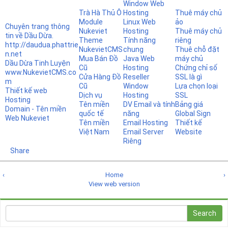
Window Web
Trà Hà Thủ Ô
Hosting
Thuê máy chủ
Module
Linux Web
ảo
Chuyên trang thông
Nukeviet
Hosting
Thuê máy chủ
tin về Dầu Dừa.
Theme
Tính năng
riêng
http://daudua.phattrie
NukevietCMS
chung
Thuê chỗ đặt
n.net
Mua Bán Đồ
Java Web
máy chủ
Dầu Dừa Tinh Luyện
Cũ
Hosting
Chứng chỉ số
www.NukevietCMS.co
Cửa Hàng Đồ
Reseller
SSL là gì
m
Cũ
Window
Lựa chọn loại
Thiết kế web
Dịch vụ
Hosting
SSL
Hosting
Tên miền
DV Email và tính
Bảng giá
Domain - Tên miền
quốc tế
năng
Global Sign
Web Nukeviet
Tên miền
Email Hosting
Thiết kế
Việt Nam
Email Server
Website
Riêng
Share
‹
Home
›
View web version