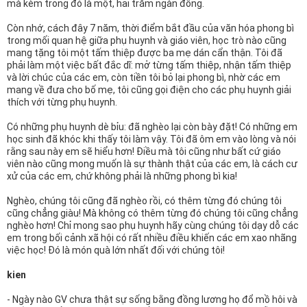
mà kèm trong đó là một, hai trăm ngàn đồng.
n
Còn nhớ, cách đây 7 năm, thời điểm bắt đầu của văn hóa phong bì
trong mối quan hệ giữa phụ huynh và giáo viên, học trò nào cũng
mang tặng tôi một tấm thiệp được ba mẹ dán cẩn thận. Tôi đã
phải làm một việc bất đắc dĩ: mở từng tấm thiệp, nhận tấm thiệp
và lời chúc của các em, còn tiền tôi bỏ lại phong bì, nhờ các em
mang về đưa cho bố mẹ, tôi cũng gọi điện cho các phụ huynh giải
thích với từng phụ huynh.
Có những phụ huynh dè bỉu: đã nghèo lại còn bày đặt! Có những em
học sinh đã khóc khi thấy tôi làm vậy. Tôi đã ôm em vào lòng và nói
rằng sau này em sẽ hiểu hơn! Điều mà tôi cũng như bất cứ giáo
viên nào cũng mong muốn là sự thành thật của các em, là cách cư
xử của các em, chứ không phải là những phong bì kia!
Nghèo, chúng tôi cũng đã nghèo rồi, có thêm từng đó chúng tôi
cũng chẳng giàu! Mà không có thêm từng đó chúng tôi cũng chẳng
nghèo hơn! Chỉ mong sao phụ huynh hãy cùng chúng tôi dạy dỗ các
em trong bối cảnh xã hội có rất nhiều điều khiến các em xao nhãng
việc học! Đó là món quà lớn nhất đối với chúng tôi!
kien
- Ngày nào GV chưa thật sự sống bằng đồng lương họ đổ mồ hôi và