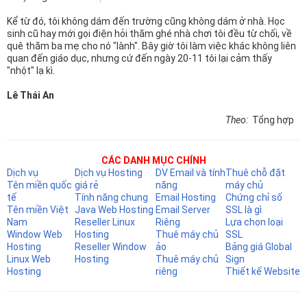
Kể từ đó, tôi không dám đến trường cũng không dám ở nhà. Học
sinh cũ hay mới gọi điện hỏi thăm ghé nhà chơi tôi đều từ chối, về
quê thăm ba mẹ cho nó "lành". Bây giờ tôi làm việc khác không liên
quan đến giáo dục, nhưng cứ đến ngày 20-11 tôi lại cảm thấy
"nhột" lạ kì.
Lê Thái An
Theo:
Tổng hợp
CÁC DANH MỤC CHÍNH
Dịch vụ
Dịch vụ Hosting
DV Email và tính
Thuê chỗ đặt
Tên miền quốc
giá rẻ
năng
máy chủ
tế
Tính năng chung
Email Hosting
Chứng chỉ số
Tên miền Việt
Java Web Hosting
Email Server
SSL là gì
Nam
Reseller Linux
Riêng
Lựa chọn loại
Window Web
Hosting
Thuê máy chủ
SSL
Hosting
Reseller Window
ảo
Bảng giá Global
Linux Web
Hosting
Thuê máy chủ
Sign
Hosting
riêng
Thiết kế Website