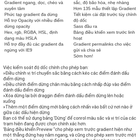
Gradient ngang, dọc, chéo và
sắc, độ bão hòa, nhẹ nhàng
xuyên tâm
Hơn 135 mẫu thiết lập Gradient
Phức tạp gradient đa dừng
Tiết kiệm cài đặt trước tùy chỉnh
Hỗ trợ Opacity với nhiều điểm
độ dốc
dừng opacity
Sass đầu ra
Hex, rgb, RGBA, HSL, định
Bảng điều khiển xem trước linh
dạng màu HSLA
hoạt
Hỗ trợ đầy đủ các gradient đa
Gradient permalinks cho việc
ngừng với IE9
gửi và chia sẻ
Sớm hơn!
Việc kiểm soát độ dốc chính cho phép bạn:
»Điều chỉnh vị trí chuyển sắc bằng cách kéo các điểm đánh dấu
điểm dừng
»Điều chỉnh điểm dừng chân màu bằng cách nhấp đúp vào điểm
đánh dấu điểm dừng
»Xóa dừng lại bởi draggin điểm đánh dấu điểm dừng lên hoặc
xuống
»Thêm một điểm dừng mới bằng cách nhấn vào bất cứ nơi nào ở
giữa các dấu hiện dừng
Bạn có thể sử dụng bảng 'Dừng' để conrol màu sắc và vị trí của các
trạm hiện đang được chọn chính xác hơn.
'Bảng điều khiển Preview "cho phép xem trước gradient hiện như
một thẳng đứng hay nằm ngang, và cũng cho phép xem trước một