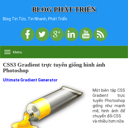
BLOG PHÁT TRIỂN
Blog Tin Tức, Tin Nhanh, Phát Triển
Menu
T
o
g
CSS3 Gradient trực tuyến giống hình ảnh
g
Photoshop
l
e
Ultimate Gradient Generator
n
a
Một biên tập CSS
v
Gradient trực
i
tuyến Photoshop
g
giống như mạnh
a
mẽ, hình ảnh để
t
chuyển đổi CSS
i
và nhiều hơn nữa
o