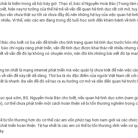
hải là hiếm trong xã hội bây giờ. Thạc sĩ, bác sĩ Nguyễn Hoài Bắc (Trung tâ
iết, hiện nay tư tưởng của thế hệ trẻ về vấn đề quan hệ tình dục rất cới mở, tuy
 dục vẫn chưa thật sự tốt và chưa đầy đủ nên những hệ lụy của việc quan hệ tìn
là nhiều. Vì thế, việc các em đang trong độ tuổi học sinh đến khám bệnh về tình
sĩ Bắc cho biết có ba vấn đề khiến cho tình trạng quan hệ tình dục trước hôn nh
do báo chí ngày càng phát triển, vấn đề tình dục được khai thác rất nhiều nhưng
iết về vấn đề đó lại không có chuyên môn, nên đôi khi những bài viết đó lại man
 tin nhất là mạng internet phát triển mà việc quản lý chưa triệt để nên việc cá
 về vấn đề này rất dễ dàng. Thứ ba là do đặc điểm của người Việt Nam rất cởi
ất là nhanh. Ba vấn đề đó sẽ tạo ra xu hướng cơ mở và dẫn đến quan hệ trước
 dục quá sớm, BS. Nguyễn Hoài Bắc cho biết, nếu quan hệ tình dục sớm (nam gi
uổi), cơ thể chưa phát triển một cách hoàn thiện sẽ bị tổn thương nghiêm trọng 
 dễ bị tổn thương hơn do cơ thể các em vốn phức tạp hơn nam giới và các chức
hát triển hoàn thiện. Tệ hại nhất là các em có thể bị tổn thương vĩnh viễn cơ q
ày.