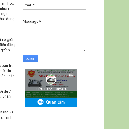
m nam học
Email
*
 nhiên
h dục
 dục đang
Message
*
ân ở giới
 điều đáng
g tính
c bạn trẻ
 mở, du
 hôn nhân
ới dưới
cả về tâm
 năng và
uan sinh