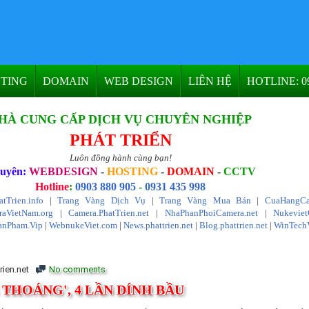
TING
DOMAIN
WEB DESIGN
LIÊN HỆ
HOTLINE: 09
HÀ CUNG CẤP DỊCH VỤ CHUYÊN NGHIỆP
PHÁT TRIỂN
Luôn đồng hành cùng bạn!
uyên:
WEBDESIGN
-
HOSTING
-
DOMAIN
-
CCTV
Hotline
:
0903 880 905
-
0931 435 998
atTrien.info
|
Trang Vàng Dịch Vụ
|
Trang Vàng Mua Bán
|
CuaHangCa
aVietNam.org
|
Camera.PhatTrien.net
|
NhaPhanPhoiCamera.net
|
Nukevie
anPham.Vip
|
WebnukeViet.com
|
News.phattrien.net
|
Blog.phattrien.net
|
WinTech
rien.net
No comments
 THOÁNG', 4 LẦN DÍNH BẦU