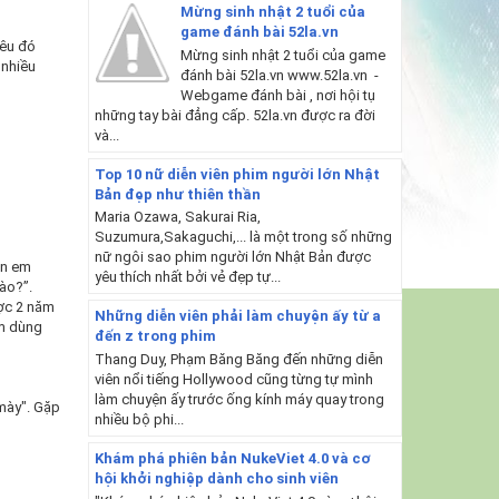
Mừng sinh nhật 2 tuổi của
game đánh bài 52la.vn
yêu đó
Mừng sinh nhật 2 tuổi của game
 nhiều
đánh bài 52la.vn www.52la.vn -
Webgame đánh bài , nơi hội tụ
những tay bài đẳng cấp. 52la.vn được ra đời
và...
Top 10 nữ diễn viên phim người lớn Nhật
Bản đẹp như thiên thần
Maria Ozawa, Sakurai Ria,
Suzumura,Sakaguchi,... là một trong số những
nữ ngôi sao phim người lớn Nhật Bản được
ọn em
yêu thích nhất bởi vẻ đẹp tự...
nào?”.
ược 2 năm
Những diễn viên phải làm chuyện ấy từ a
em dùng
đến z trong phim
Thang Duy, Phạm Băng Băng đến những diễn
viên nổi tiếng Hollywood cũng từng tự mình
làm chuyện ấy trước ống kính máy quay trong
 mày". Gặp
nhiều bộ phi...
Khám phá phiên bản NukeViet 4.0 và cơ
hội khởi nghiệp dành cho sinh viên