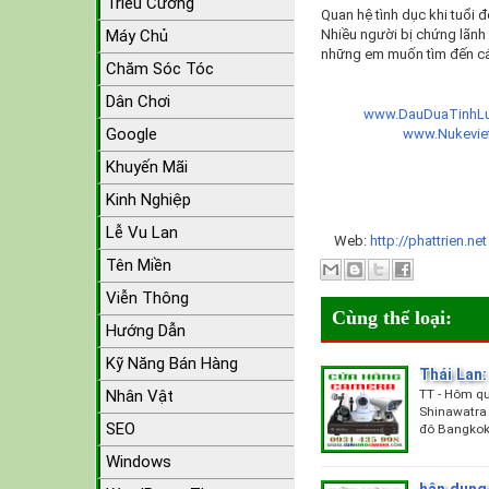
Triều Cường
Quan hệ tình dục khi tuổi
Máy Chủ
Nhiều người bị chứng lãnh
những em muốn tìm đến cá
Chăm Sóc Tóc
Dân Chơi
www.DauDuaTinhLu
Google
www.Nukevi
Khuyến Mãi
Kinh Nghiệp
Lễ Vu Lan
Web:
http://phattrien.ne
Tên Miền
Viễn Thông
Cùng thể loại:
Hướng Dẫn
Kỹ Năng Bán Hàng
Thái Lan:
TT - Hôm qu
Nhân Vật
Shinawatra
SEO
đô Bangkok
Windows
hân dung 