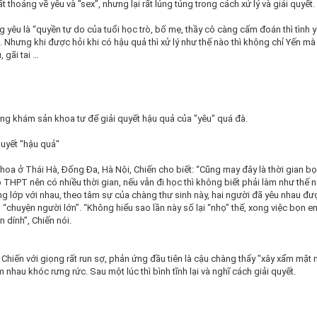
 thoáng về yêu và "sex", nhưng lại rất lúng túng trong cách xử lý và giải quyết.
g yêu là “quyền tự do của tuổi học trò, bố mẹ, thầy cô càng cấm đoán thì tình 
”. Nhưng khi được hỏi khi có hậu quả thì xử lý như thế nào thì không chỉ Yến mà
, gãi tai …
òng khám sản khoa tư để giải quyết hậu quả của "yêu" quá đà.
quyết "hậu quả"
oa ở Thái Hà, Đống Đa, Hà Nội, Chiến cho biết: “Cũng may đây là thời gian b
p THPT nên có nhiều thời gian, nếu vẫn đi học thì không biết phải làm như thế 
ng lớp với nhau, theo tâm sự của chàng thư sinh này, hai người đã yêu nhau đ
 “chuyện người lớn”. “Không hiểu sao lần này số lại “nhọ” thế, xong việc bọn 
 dính”, Chiến nói.
 Chiến với giọng rất run sợ, phản ứng đầu tiên là cậu chàng thấy "xây xẩm mặt
m nhau khóc rưng rức. Sau một lúc thì bình tĩnh lại và nghĩ cách giải quyết.