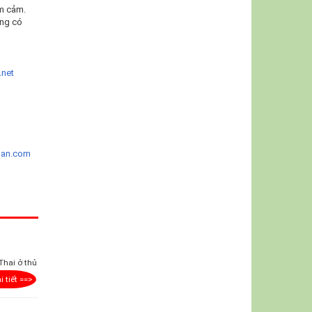
ầm cảm.
ừng có
.net
ban.com
Thai ở thủ
i tiết ==>