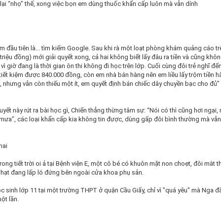
lại “nhọ” thế, xong việc bọn em dùng thuốc khẩn cấp luôn mà vẫn dính
àm đầu tiên là... tìm kiếm Google. Sau khi rà một loạt phòng khám quảng cáo t
2 triệu đồng) mới giải quyết xong, cả hai không biết lấy đâu ra tiền và cũng kh
 vì giờ đang là thời gian ôn thi không đi học trên lớp. Cuối cùng đôi trẻ nghĩ đế
tiết kiệm được 840.000 đồng, còn em nhà bán hàng nên em liều lấy trộm tiền 
g), nhưng vẫn còn thiếu một ít, em quyết định bán chiếc dây chuyền bạc cho đủ”
quyết này rút ra bài học gì, Chiến thẳng thừng tâm sự: “Nói có thì cũng hơi ngại,
 mưa”, các loại khẩn cấp kia không tin được, dùng gấp đôi bình thường mà vẫn
hai
rong tiết trời oi ả tại Bệnh viện E, một cô bé có khuôn mặt non choẹt, đôi mắt 
 nhạt đang lấp ló đứng bên ngoài cửa khoa phụ sản.
học sinh lớp 11 tại một trường THPT ở quận Cầu Giấy, chỉ vì "quá yêu" mà Nga đ
ột lần.