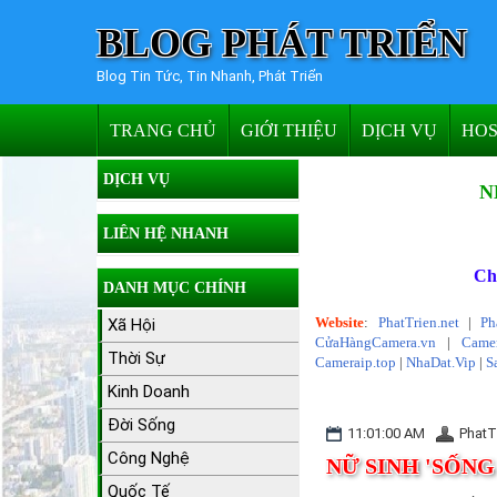
BLOG PHÁT TRIỂN
Blog Tin Tức, Tin Nhanh, Phát Triển
TRANG CHỦ
GIỚI THIỆU
DỊCH VỤ
HOS
DỊCH VỤ
N
LIÊN HỆ NHANH
Ch
DANH MỤC CHÍNH
Website
:
PhatTrien.net
|
Ph
Xã Hội
CửaHàngCamera.vn
|
Camer
Thời Sự
Cameraip.top
|
NhaDat.Vip
|
S
Kinh Doanh
Đời Sống
11:01:00 AM
PhatT
Công Nghệ
NỮ SINH 'SỐNG
Quốc Tế