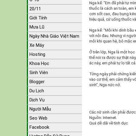
Nga kể: “Em đã phải tự mìn
20/11
thuốc là cách an toàn, em
cơn sốt cao, đau bụng kéo
Giới Tính
hiệu quả, cứ uống thuốc và
Mưa Lũ
Nga kể: “Mỗi khi dính bầu
Ngày Nhà Giáo Việt Nam
với nỗi đau. Nhưng vì ngư
mỗi khi quan hệ, bỏ mặc em
Xe Máy
Ở trên lớp, Nga là một học
Hosting
thể nói ra được sự thật nà
Khoa Học
ác này, em phải tự lo tất c
Sinh Viên
Từng ngày phải chứng kiến
vào cơ thể, em cảm thấy v
Blogger
sinh”, Nga nức nở.
Du Lịch
Dịch Vụ
Người Mẫu
Các nữ sinh cần phải được 
Seo Web
Nguồn: Internet.
Quá dễ dãi về tình dục
Facebook