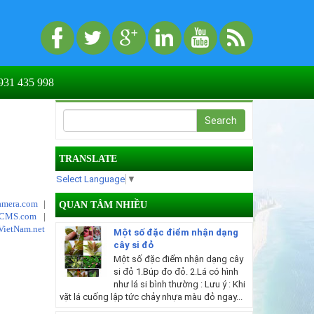
31 435 998
TRANSLATE
Select Language
▼
mera.com
|
QUAN TÂM NHIỀU
tCMS.com
|
VietNam.net
Một số đặc điểm nhận dạng
cây si đỏ
Một số đặc điểm nhận dạng cây
si đỏ 1.Búp đo đỏ. 2.Lá có hình
như lá si bình thường : Lưu ý : Khi
vặt lá cuống lập tức chảy nhựa màu đỏ ngay...