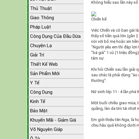
Không hiểu sao lần này số 
Thủ Thuật
Giao Thông
Chiến kể
Pháp Luật
Việc Chiến và cô bạn gái l
Công Dụng Của Đầu Dừa
thấy số tiền quá lớn (gần 
nói với bố mẹ hoặc xin tiền
Chuyện Lạ
“Người yêu em thì đập lợn 
"bà già" 1 củ (1 triệu đồn
Giải Trí
tâm sự.
Thiết Kế Web
Khi hỏi Chiến sau lần giải 
Sản Phẩm Mới
sau chắc là phải dùng “áo
thường”.
Y Tế
Công Dụng
Nữ sinh lớp 11 - 4 lần phá t
Kinh Tế
Một buổi chiều giao mùa, t
quầng, làn da tím tái nhợt
Bảo Mật
Khuyến Mãi - Giảm Giá
Em giới thiệu tên Nga, là 
chịu hậu quả không dưới m
Võ Nguyên Giáp
Ô Tô