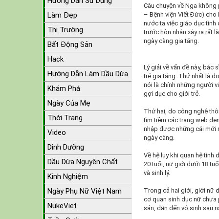
Hướng Dẫn Sử Dụng
Câu chuyện về Nga không p
Làm Đẹp
– Bệnh viện Viết Đức) cho b
nước ta việc giáo dục tình
Thị Trường
trước hôn nhân xảy ra rất 
ngày càng gia tăng.
Bất Động Sản
Hack
Lý giải về vấn đề này, bác 
Hướng Dẫn Làm Dầu Dừa
trẻ gia tăng. Thứ nhất là 
nói là chính những người v
Khám Phá
gợi dục cho giới trẻ.
Ngày Của Mẹ
Thứ hai, do công nghệ thông
Thời Trang
tìm tiềm các trang web đen
nhập được những cái mới r
Video
ngày càng.
Dinh Dưỡng
Về hệ lụy khi quan hệ tình
Dầu Dừa Nguyên Chất
20 tuổi, nữ giới dưới 18 t
và sinh lý.
Kinh Nghiệm
Ngày Phụ Nữ Việt Nam
Trong cả hai giới, giới nữ
cơ quan sinh dục nữ chưa p
NukeViet
sản, dẫn đến vô sinh sau n