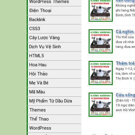
WordPress Themes
Không nghề n
Điện Thoại
phi tang.Nả
Định, tỉnh 
Backlink
CSS3
Cả nghìn
Thi thể của
Cây Lược Vàng
đưa về nhà 
Dịch Vụ Vệ Sinh
táng đưa e
HTML5
Thêm trẻ
Hoa Hau
Ngày 1-12, 
Hội Thảo
tra, làm rõ
Thị Bích V. 
Mẹ Và Bé
Mã Màu
Cứu sống 
(Dân trí) -
Mỹ Phẩm Từ Dầu Dừa
10 ngư dân
Themes
anh Hồ Vĩnh 
Thể Thao
WordPress