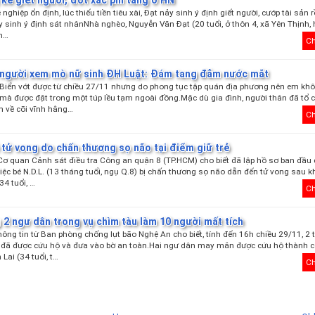
ghiệp ổn định, lúc thiếu tiền tiêu xài, Đạt nảy sinh ý định giết người, cướp tài sản r
y sinh ý định sát nhânNhà nghèo, Nguyễn Văn Đạt (20 tuổi, ở thôn 4, xã Yên Thịnh,
Th…
Ch
 người xem mò nữ sinh ĐH Luật: Đám tang đẫm nước mắt
 Biển vớt được từ chiều 27/11 nhưng do phong tục tập quán địa phương nên em kh
mà được đặt trong một túp lều tạm ngoài đồng.Mặc dù gia đình, người thân đã tổ 
m về cõi vĩnh hằng…
Ch
 tử vong do chấn thương sọ não tại điểm giữ trẻ
Cơ quan Cảnh sát điều tra Công an quận 8 (TP.HCM) cho biết đã lập hồ sơ ban đầu 
 việc bé N.D.L. (13 tháng tuổi, ngụ Q.8) bị chấn thương sọ não dẫn đến tử vong sau k
(34 tuổi, …
Ch
2 ngư dân trong vụ chìm tàu làm 10 người mất tích
 Thông tin từ Ban phòng chống lụt bão Nghệ An cho biết, tính đến 16h chiều 29/11, 2 
 đã được cứu hộ và đưa vào bờ an toàn.Hai ngư dân may mắn được cứu hộ thành c
Lai (34 tuổi, t…
Ch