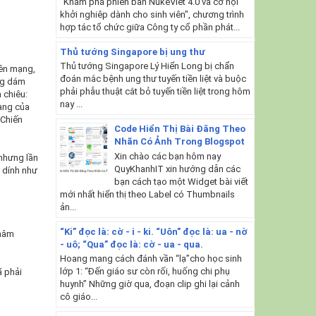
"Khám phá phiên bản NukeViet 4.0 và cơ hội
khởi nghiêp dành cho sinh viên", chương trình
hợp tác tổ chức giữa Công ty cổ phần phát...
Thủ tướng Singapore bị ung thư
Thủ tướng Singapore Lý Hiển Long bị chẩn
rên mạng,
đoán mắc bệnh ung thư tuyến tiền liệt và buộc
ông dám
phải phẫu thuật cắt bỏ tuyến tiền liệt trong hôm
n chiêu:
nay ...
hàng của
 Chiến
Code Hiển Thị Bài Đăng Theo
Nhãn Có Ảnh Trong Blogspot
Xin chào các bạn hôm nay
 nhưng lần
QuyKhanhIT xin hướng dẫn các
 dính như
bạn cách tạo một Widget bài viết
mới nhất hiển thị theo Label có Thumbnails
ản...
“Ki” đọc là: cờ - i - ki. “Uôn” đọc là: ua - nờ
thâm
- uô; “Qua” đọc là: cờ - ua - qua.
Hoang mang cách đánh vần “lạ”cho học sinh
lớp 1: “Đến giáo sư còn rối, huống chi phụ
ã phải
huynh” Những giờ qua, đoạn clip ghi lại cảnh
cô giáo...