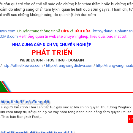
 đời còn quá trẻ còn có thể sẽ mắc các chứng bệnh tâm thầm hoặc bị chứng tr
 cảm do những sang chấn tâm lý khi quan hệ tình dục sớm gây ra. Thậm chí, t
i chết sau những khủng hoảng do quan hệ tình dục sớm.
yen.com
Chuyên trang thông tin về
Dừa
và
Dầu Dừa
.
http://daudua.phattrien
etCMS.com
Hệ thống quản trị website chuyên nghiệp, hiệu quả, bảo mật tốt.
NHÀ CUNG CẤP DỊCH VỤ CHUYÊN NGHIỆP
PHÁT TRIỂN
WEBDESIGN - HOSTING - DOMAIN
t
/
http://athietkeweb.com
/
http://trangvangdichvu.com
/
http://trangvangmua
 biểu tình đã có đụng độ
a, người biểu tình Thái Lan tiếp tục gây sức ép lên chính quyền Thủ tướng Yingluck
 khi xâm nhập trụ sở quân đội và vây hãm tổng hành dinh đảng cầm quyền Phuea 
.Theo báo Bangkok Post,…
Ch
kẻ giết người, đốt xác phi tang ở HN