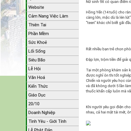
Nữ sinh 9X có quan điểm rất
Website
Hồng Yến (14 tuổi) cho rằn
Cảm Nang Việc Làm
càng lớn, mặc dù là lén lút
"teen" khác chỉ biết gãi đầu
Thiên Tai
Phần Mềm
Sức Khoẻ
Rất nhiều bạn trẻ chọn ph
Lối Sống
Siêu Bão
Đập lợn, trộm tiền để giải 
Lễ Hội
Tại một phòng khám sản kh
được nghỉ ôn thi tốt nghiệ
Văn Hoá
Chiến và người yêu học cù
Kiến Thức
và đã không dưới 5 lần làm
thuốc khẩn cấp luôn mà vẫn
Giáo Dục
20/10
Khi người yêu gọi điện cho
Doanh Nghiệp
nhau, cả hai mặt tái mét, ô
Tình Yêu - Giới Tính
Lễ Phật Đản