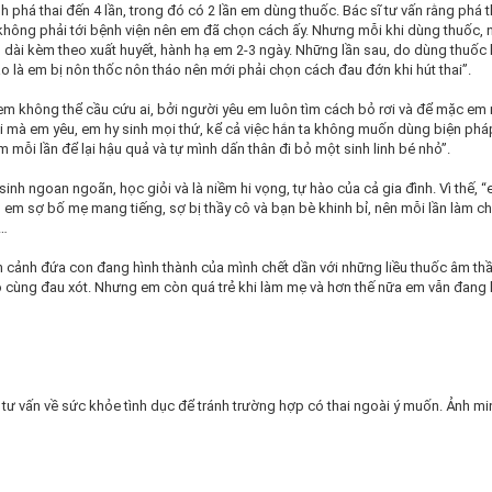
h phá thai đến 4 lần, trong đó có 2 lần em dùng thuốc. Bác sĩ tư vấn rằng phá 
 không phải tới bệnh viện nên em đã chọn cách ấy. Nhưng mỗi khi dùng thuốc,
 dài kèm theo xuất huyết, hành hạ em 2-3 ngày. Những lần sau, do dùng thuốc
o là em bị nôn thốc nôn tháo nên mới phải chọn cách đau đớn khi hút thai”.
 em không thể cầu cứu ai, bởi người yêu em luôn tìm cách bỏ rơi và để mặc em
ời mà em yêu, em hy sinh mọi thứ, kể cả việc hắn ta không muốn dùng biện phá
 mỗi lần để lại hậu quả và tự mình dấn thân đi bỏ một sinh linh bé nhỏ”.
 sinh ngoan ngoãn, học giỏi và là niềm hi vọng, tự hào của cả gia đình. Vì thế,
y, em sợ bố mẹ mang tiếng, sợ bị thầy cô và bạn bè khinh bỉ, nên mỗi lần làm 
ả…
 cảnh đứa con đang hình thành của mình chết dần với những liều thuốc âm t
ô cùng đau xót. Nhưng em còn quá trẻ khi làm mẹ và hơn thế nữa em vẫn đang 
tư vấn về sức khỏe tình dục để tránh trường hợp có thai ngoài ý muốn. Ảnh m