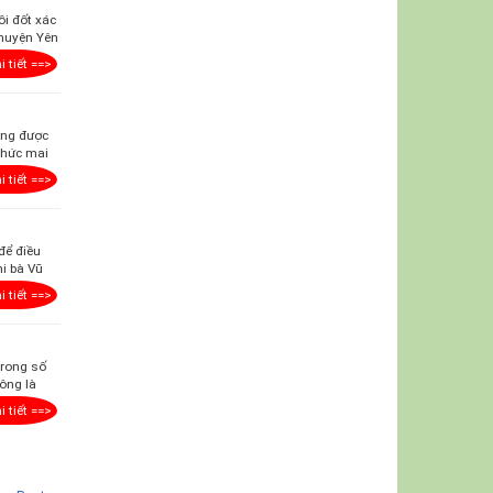
ồi đốt xác
 huyện Yên
i tiết ==>
ông được
chức mai
i tiết ==>
để điều
hi bà Vũ
i tiết ==>
trong số
ông là
i tiết ==>