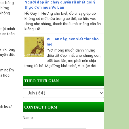
Người đẹp ăn chay quyến rũ nhất gợi ý
thai bằng
thực đơn mùa Vu Lan
 những
 không
Hồ Quỳnh Hương cho biết, đồ chay giúp cô
không có mỡ thừa trong cơ thể, sở hữu vóc
dáng nhẹ nhàng, thanh thoát mà chẳng cần ăn
 một mình
kiêng. Hồ ...
p an toàn
Vu Lan này, con viết thư cho
mẹ!
 “em không
"Với mong muốn dành những
chuyện độc
điều tốt đẹp nhất cho chúng con,
biết bao lần, mẹ phải nén chịu
trong tủi hổ. Mẹ đừng khóc nhé, vì cuộc đời ...
hầm ngấm
là học
THEO THỜI GIAN
inh họa/
CONTACT FORM
Name