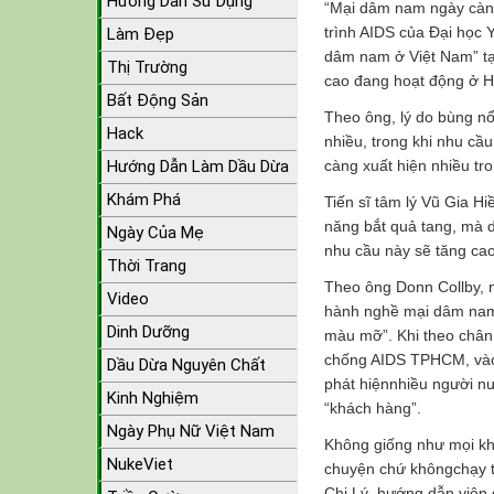
Hướng Dẫn Sử Dụng
“Mại dâm nam ngày càng
trình AIDS của Đại học 
Làm Đẹp
dâm nam ở Việt Nam” t
Thị Trường
cao đang hoạt động ở H
Bất Động Sản
Theo ông, lý do bùng n
Hack
nhiều, trong khi nhu cầu
Hướng Dẫn Làm Dầu Dừa
càng xuất hiện nhiều tr
Khám Phá
Tiến sĩ tâm lý Vũ Gia H
năng bắt quả tang, mà d
Ngày Của Mẹ
nhu cầu này sẽ tăng cao
Thời Trang
Theo ông Donn Collby, 
Video
hành nghề mại dâm namở
Dinh Dưỡng
màu mỡ”. Khi theo chân
chống AIDS TPHCM, vào 
Dầu Dừa Nguyên Chất
phát hiệnnhiều người n
Kinh Nghiệm
“khách hàng”.
Ngày Phụ Nữ Việt Nam
Không giống như mọi khi
NukeViet
chuyện chứ khôngchạy tá
Chị Lý, hướng dẫn viên 