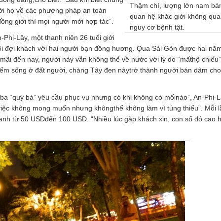
Thậm chí, lượng lớn nam b
 với họ về các phương pháp an toàn
quan hệ khác giới không qu
ồng giới thì mọi người mới hợp tác”.
nguy cơ bệnh tật.
-Phi-Lây, một thanh niên 26 tuổi giới
ồi đợi khách với hai người bạn đồng hương. Qua Sài Gòn được hai nă
mãi đến nay, người này vẫn không thể về nước với lý do “mấthộ chiếu
iếm sống ở đất người, chàng Tây đen nàytrở thành người bán dâm cho
ba “quý bà” yêu cầu phục vụ nhưng có khi không có mốinào”, An-Phi-L
 việc không mong muốn nhưng khôngthể không làm vì túng thiếu”. Mỗi l
 anh từ 50 USDđến 100 USD. “Nhiều lúc gặp khách xịn, con số đó cao 