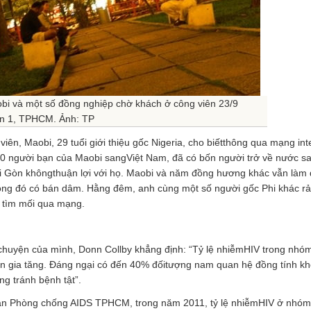
bi và một số đồng nghiệp chờ khách ở công viên 23/9
n 1, TPHCM. Ảnh: TP
iên, Maobi, 29 tuổi giới thiệu gốc Nigeria, cho biếtthông qua mạng int
10 người bạn của Maobi sangViệt Nam, đã có bốn người trở về nước sa
ài Gòn khôngthuận lợi với họ. Maobi và năm đồng hương khác vẫn làm
rong đó có bán dâm. Hằng đêm, anh cùng một số người gốc Phi khác rả
 tìm mối qua mạng.
 chuyện của mình, Donn Collby khẳng định: “Tỷ lệ nhiễmHIV trong nhó
 gia tăng. Đáng ngại có đến 40% đốitượng nam quan hệ đồng tính k
g tránh bệnh tật”.
ban Phòng chống AIDS TPHCM, trong năm 2011, tỷ lệ nhiễmHIV ở nhó