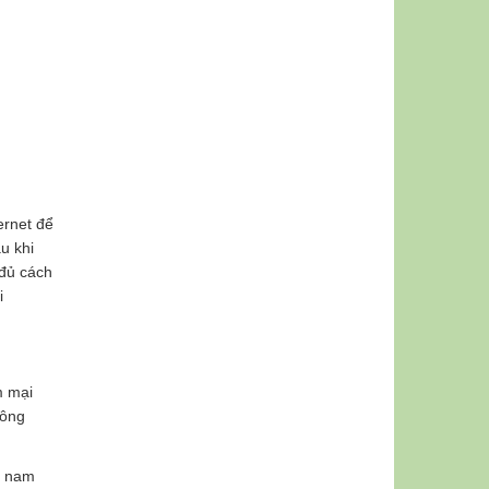
ernet để
u khi
 đủ cách
i
m mại
hông
m nam