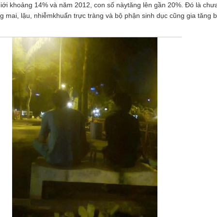
giới khoảng 14% và năm 2012, con số nàytăng lên gần 20%. Đó là chư
g mai, lậu, nhiễmkhuẩn trực tràng và bộ phận sinh dục cũng gia tăng 
.