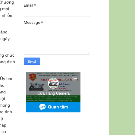
 Chương
Email
*
g mại
y nhiễm
Message
*
càng
i ngày
ợng chức
ẳng định
 Ủy ban
ho
ang
một
phòng
g tình
hệ
pháp
 su.