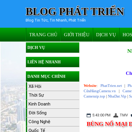
BLOG PHÁT TRIỂN
Blog Tin Tức, Tin Nhanh, Phát Triển
TRANG CHỦ
GIỚI THIỆU
DỊCH VỤ
HOS
DỊCH VỤ
N
LIÊN HỆ NHANH
Ch
DANH MỤC CHÍNH
Website
:
PhatTrien.net
|
Ph
Xã Hội
CửaHàngCamera.vn
|
Camer
Thời Sự
Cameraip.top
|
NhaDat.Vip
|
S
Kinh Doanh
Đời Sống
5:43:00 PM
TMV
Công Nghệ
BÙNG NỔ MẠI 
Quốc Tế