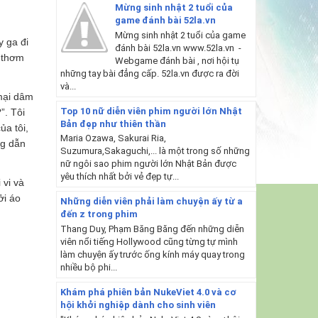
Mừng sinh nhật 2 tuổi của
game đánh bài 52la.vn
Mừng sinh nhật 2 tuổi của game
y ga đi
đánh bài 52la.vn www.52la.vn -
a thơm
Webgame đánh bài , nơi hội tụ
những tay bài đẳng cấp. 52la.vn được ra đời
và...
mại dâm
Top 10 nữ diễn viên phim người lớn Nhật
”. Tôi
Bản đẹp như thiên thần
ủa tôi,
Maria Ozawa, Sakurai Ria,
ng dẫn
Suzumura,Sakaguchi,... là một trong số những
nữ ngôi sao phim người lớn Nhật Bản được
yêu thích nhất bởi vẻ đẹp tự...
 vi và
ởi áo
Những diễn viên phải làm chuyện ấy từ a
đến z trong phim
Thang Duy, Phạm Băng Băng đến những diễn
viên nổi tiếng Hollywood cũng từng tự mình
làm chuyện ấy trước ống kính máy quay trong
nhiều bộ phi...
Khám phá phiên bản NukeViet 4.0 và cơ
hội khởi nghiệp dành cho sinh viên