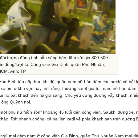
 đối tượng đồng tính sẵn sàng bán dâm với giá 300-500
ìn đồng/lượt tại Công viên Gia Định, quận Phú Nhuận,
CM. Ảnh: TP
 Hòa Bình tấp nập hơn khi đội quân nam nữ bán dâm các nơiđổ về bắt 
xe ôm ở khu vực này, nói rằng, thường sau9 giờ tối, nam nữ bán dâm
tụi nó bắt khách đến haigiờ sáng. Chủ yếu đứng đường vẫy khách, nhi
, ông Quỳnh nói.
y một phụ nữ “sồn sồn” khoảng 45 tuổi đến công viên. Saukhi dừng xe,
chào. Rất nhanh chóng, cả hai lên xeđi về phía khách sạn trên đường B
i ngũ mại dâm nam ở công viên Gia Định, quận Phú Nhuận.Nam mại d