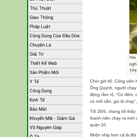
Thủ Thuật
Giao Thông
Pháp Luật
Công Dụng Của Đầu Dừa
Chuyện Lạ
Giải Trí
Hai
Thiết Kế Web
ngh
TPH
Sản Phẩm Mới
Chín giờ tối. Công viên
Y Tế
Ông Quỳnh, người chạy 
Công Dụng
động rầm rộ. “Có đêm, 
Kinh Tế
có mối sẵn, gọi là chạy”
Bảo Mật
Tối 26/5, chúng tôi thấ
Khuyến Mãi - Giảm Giá
thanh niên chạy ra mời 
quận 10.
Võ Nguyên Giáp
Nhộn nhịp hơn cả là độ
Ô Tô