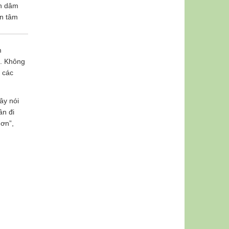
án dâm
an tâm
m
”. Không
 các
ây nói
ần đi
hơn”,