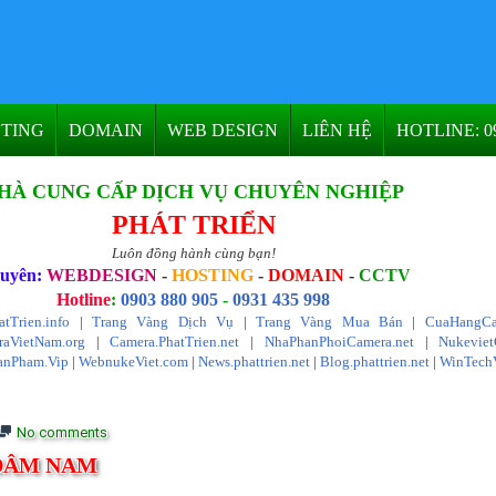
TING
DOMAIN
WEB DESIGN
LIÊN HỆ
HOTLINE: 09
HÀ CUNG CẤP DỊCH VỤ CHUYÊN NGHIỆP
PHÁT TRIỂN
Luôn đồng hành cùng bạn!
uyên:
WEBDESIGN
-
HOSTING
-
DOMAIN
-
CCTV
Hotline
:
0903 880 905
-
0931 435 998
atTrien.info
|
Trang Vàng Dịch Vụ
|
Trang Vàng Mua Bán
|
CuaHangCa
aVietNam.org
|
Camera.PhatTrien.net
|
NhaPhanPhoiCamera.net
|
Nukevie
anPham.Vip
|
WebnukeViet.com
|
News.phattrien.net
|
Blog.phattrien.net
|
WinTech
No comments
DÂM NAM