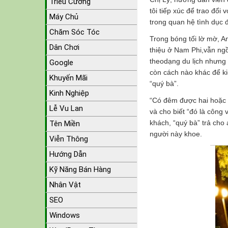
Triều Cường
tôi tiếp xúc để trao đổi
Máy Chủ
trong quan hệ tình dục đ
Chăm Sóc Tóc
Trong bóng tối lờ mờ, An
Dân Chơi
thiệu ở Nam Phi,vẫn ng
theodạng du lịch nhưng 
Google
còn cách nào khác để k
Khuyến Mãi
“quý bà”.
Kinh Nghiệp
“Có đêm được hai hoặc 
Lễ Vu Lan
và cho biết “đó là công
khách, “quý bà” trả cho
Tên Miền
người này khoe.
Viễn Thông
Hướng Dẫn
Kỹ Năng Bán Hàng
Nhân Vật
SEO
Windows