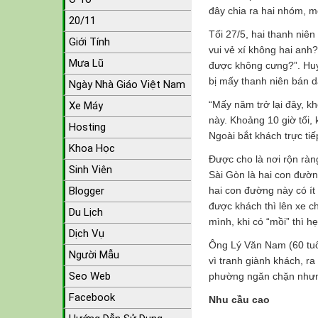
đây chia ra hai nhóm, m
20/11
Tối 27/5, hai thanh niên
Giới Tính
vui vẻ xí không hai anh?
Mưa Lũ
được không cưng?”. Huy,
bị mấy thanh niên bán 
Ngày Nhà Giáo Việt Nam
“Mấy năm trở lại đây, 
Xe Máy
này. Khoảng 10 giờ tối,
Hosting
Ngoài bắt khách trực ti
Khoa Học
Được cho là nơi rộn ràn
Sinh Viên
Sài Gòn là hai con đư
Blogger
hai con đường này có í
được khách thì lên xe c
Du Lịch
mình, khi có “mồi” thì h
Dịch Vụ
Ông Lý Văn Nam (60 tuổ
Người Mẫu
vì tranh giành khách, r
Seo Web
phường ngăn chặn nhưng
Facebook
Nhu cầu cao