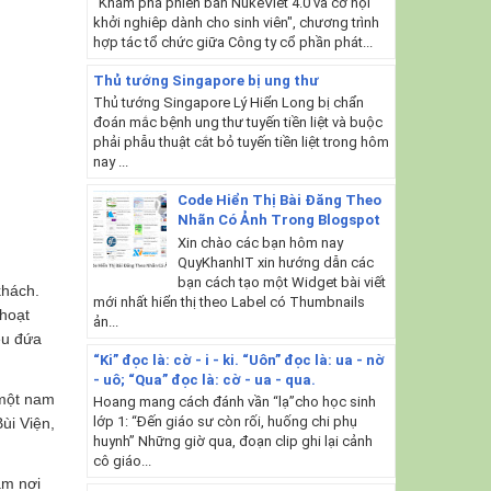
"Khám phá phiên bản NukeViet 4.0 và cơ hội
khởi nghiêp dành cho sinh viên", chương trình
hợp tác tổ chức giữa Công ty cổ phần phát...
Thủ tướng Singapore bị ung thư
Thủ tướng Singapore Lý Hiển Long bị chẩn
đoán mắc bệnh ung thư tuyến tiền liệt và buộc
phải phẫu thuật cắt bỏ tuyến tiền liệt trong hôm
nay ...
Code Hiển Thị Bài Đăng Theo
Nhãn Có Ảnh Trong Blogspot
Xin chào các bạn hôm nay
QuyKhanhIT xin hướng dẫn các
bạn cách tạo một Widget bài viết
khách.
mới nhất hiển thị theo Label có Thumbnails
 hoạt
ản...
ều đứa
“Ki” đọc là: cờ - i - ki. “Uôn” đọc là: ua - nờ
- uô; “Qua” đọc là: cờ - ua - qua.
 một nam
Hoang mang cách đánh vần “lạ”cho học sinh
lớp 1: “Đến giáo sư còn rối, huống chi phụ
ùi Viện,
huynh” Những giờ qua, đoạn clip ghi lại cảnh
cô giáo...
âm nơi