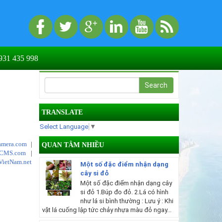
31 435 998
TRANSLATE
Select Language
▼
mera.com
|
QUAN TÂM NHIỀU
tCMS.com
|
VietNam.net
Một số đặc điểm nhận dạng
cây si đỏ
Một số đặc điểm nhận dạng cây
si đỏ 1.Búp đo đỏ. 2.Lá có hình
như lá si bình thường : Lưu ý : Khi
vặt lá cuống lập tức chảy nhựa màu đỏ ngay...