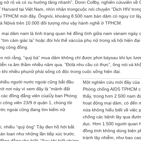
 nở rộ và có xu hướng tăng nhanh”, Donn Collby, nghiên cứuviên về
Y Harvard tại Việt Nam, nhìn nhận trongcuộc nói chuyện “Dịch HIV tron
ại TPHCM mới đây. Ôngnói, khoảng 8.500 nam bán dâm có nguy cơ lâ
à Nộivà trên 10.000 đối tượng như vậy hành nghề ở TPHCM.
ổ mại dâm nam là tình trạng quan hệ đồng tính giữa nam vànam ngày 
 “tìm cảm giác lạ” hoặc đòi hỏi thể xáccủa phụ nữ trong xã hội hiện đạ
ong cộng đồng.
iền nói rằng, “quý bà” mua dâm không chỉ được phơi bàysau khi lực lư
iễn ra âm thầm nhiều năm qua. “Đólà nhu cầu có thực”, ông nói và kh
 khi nhiều phụnữ phải sống cô độc trong cuộc sống hiện đại.
nhiều người nước ngoài cũng bắt đầu
Một nghiên cứu mới đây của
 nơi này vì xem đây là “mảnh đất
Phòng chống AIDS TPHCM c
 các đồng đẳng viên củaỦy ban Phòng
thấy, trong hơn 2.500 nam đ
công viên 23/9 ở quận 1, chúng tôi
hoạt động mại dâm, có đến 
ước ngoài cũng đang tìm kiếm nữ
nửa không hiểu biết về việc 
chống các bệnh lây qua đườn
dục. Hơn 1.500 người quan 
, nhiều “quý ông” Tây đen hồ hởi bắt
đồng tính không dùng biện 
n loạn như những lần tiếp xúc trước.
tránh lây nhiễm, như bao cao
đồng đẳng,cho biết: “Sau khi biết chúng