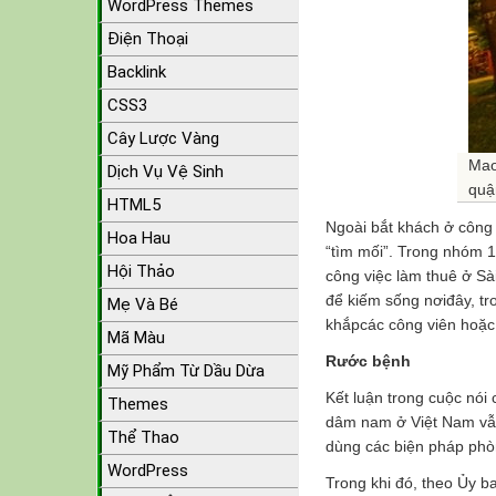
WordPress Themes
Điện Thoại
Backlink
CSS3
Cây Lược Vàng
Mao
Dịch Vụ Vệ Sinh
quậ
HTML5
Ngoài bắt khách ở công v
Hoa Hau
“tìm mối”. Trong nhóm 
Hội Thảo
công việc làm thuê ở S
để kiếm sống nơiđây, t
Mẹ Và Bé
khắpcác công viên hoặc
Mã Màu
Rước bệnh
Mỹ Phẩm Từ Dầu Dừa
Kết luận trong cuộc nói
Themes
dâm nam ở Việt Nam vẫn
Thể Thao
dùng các biện pháp phòn
WordPress
Trong khi đó, theo Ủy 