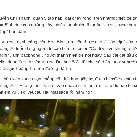
yễn Chí Thanh, quận 5 tấp nập “gái chạy rong” trên nhữngchiếc xe ta
òa Bình dọc con đường này, nhiều thanhniên ăn mặc lịch sự, nước ho
àng” bán dâm.
Vương, cạnh công viên Hòa Bình, nơi vốn được cho là “lãnhđịa” của 
ng 20 tuổi, dáng người to cao tiến tớihỏi tôi: “Có đi vui vẻ không anh?
nghìn, anh baophòng”, người thanh niên trẻ nói ngay. Sau cái gật đầu c
Hải, đang là sinh viên trường Đại học S.G, rồi cho số điện thoại vàhướ
 khách sạn Hoàng Hà trên đường Bà Hạt.
 nhân viên khách sạn chẳng cần hỏi han giấy tờ, đưa chiếcđiều khiển ti
hòng 201. Phòng mở, Hải lao vào nhàvệ sinh tắm rửa, sau đó bảo tôi c
nhiệm vụ”. Tôi yêucầu Hải massage rồi nằm nghỉ.