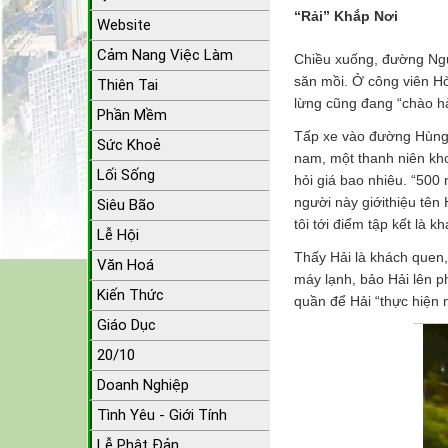
“Rải” Khắp Nơi
Website
Cảm Nang Việc Làm
Chiều xuống, đường Ngu
săn mồi. Ở công viên H
Thiên Tai
lừng cũng đang “chào h
Phần Mềm
Tấp xe vào đường Hùng 
Sức Khoẻ
nam, một thanh niên khoả
Lối Sống
hỏi giá bao nhiêu. “500 
người này giớithiệu tên 
Siêu Bão
tôi tới điểm tập kết là
Lễ Hội
Thấy Hải là khách quen,
Văn Hoá
máy lạnh, bảo Hải lên p
Kiến Thức
quần để Hải “thực hiện 
Giáo Dục
20/10
Doanh Nghiệp
Tình Yêu - Giới Tính
Lễ Phật Đản