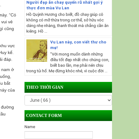
Người đẹp ăn chay quyến rũ nhất gợi ý
.
thực đơn mùa Vu Lan
Hồ Quỳnh Hương cho biết, đồ chay giúp cô
 này. “Có
không có mỡ thừa trong cơ thể, sở hữu vóc
 vui vẻ
dáng nhẹ nhàng, thanh thoát mà chẳng cần ăn
gì cũng
kiêng. Hồ ...
Vu Lan này, con viết thư cho
 khu vực
mẹ!
Huy kể.
"Với mong muốn dành những
ãi đáp.
điều tốt đẹp nhất cho chúng con,
biết bao lần, mẹ phải nén chịu
m nam ở
trong tủi hổ. Mẹ đừng khóc nhé, vì cuộc đời ...
xuống,
u bắt
THEO THỜI GIAN
 máy của
ả đường
cầu
CONTACT FORM
Name