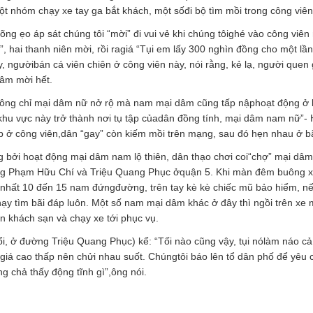
ột nhóm chạy xe tay ga bắt khách, một sốđi bộ tìm mồi trong công viên
 õng ẹo áp sát chúng tôi “mời” đi vui vẻ khi chúng tôighé vào công viên
”, hai thanh niên mời, rồi ragiá “Tụi em lấy 300 nghìn đồng cho một lần
 ngườibán cá viên chiên ở công viên này, nói rằng, kẻ lạ, người quen 
dâm mời hết.
không chỉ mại dâm nữ nở rộ mà nam mại dâm cũng tấp nậphoạt động ở
 khu vực này trở thành nơi tụ tập củadân đồng tính, mại dâm nam nữ”- 
ếp ở công viên,dân “gay” còn kiếm mồi trên mạng, sau đó hẹn nhau ở b
g bởi hoạt động mại dâm nam lộ thiên, dân thạo chơi coi“chợ” mại dâ
ờng Phạm Hữu Chí và Triệu Quang Phục ởquận 5. Khi màn đêm buông 
t nhất 10 đến 15 nam đứngđường, trên tay kè kè chiếc mũ bảo hiểm, nế
hạy tìm bãi đáp luôn. Một số nam mại dâm khác ở đây thì ngồi trên xe
ẹn khách sạn và chạy xe tới phục vụ.
i, ở đường Triệu Quang Phục) kể: “Tối nào cũng vậy, tụi nólàm náo c
a giá cao thấp nên chửi nhau suốt. Chúngtôi báo lên tổ dân phố để yêu 
 chả thấy động tĩnh gì”,ông nói.