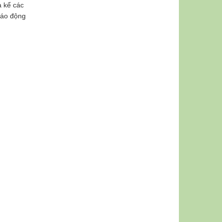
a kể các
báo động