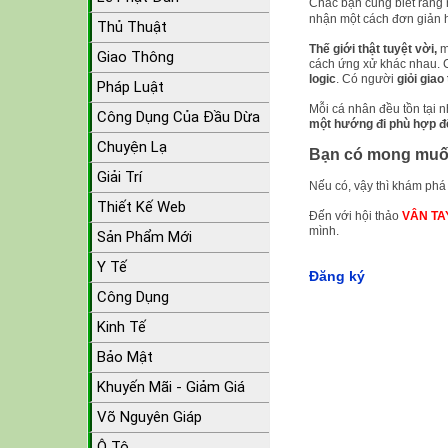
Chắc bạn cũng biết rằng 
nhận một cách đơn giản
Thủ Thuật
Thế giới thật tuyệt vời,
m
Giao Thông
cách ứng xử khác nhau. 
logic
. Có người
giỏi giao
Pháp Luật
Mỗi cá nhân đều tồn tại 
Công Dụng Của Đầu Dừa
một hướng đi phù hợp để
Chuyện Lạ
Bạn có mong muốn
Giải Trí
Nếu có, vậy thì khám phá
Thiết Kế Web
Đến với hội thảo
VÂN T
mình.
Sản Phẩm Mới
Y Tế
Đăng ký
Công Dụng
Kinh Tế
Bảo Mật
Khuyến Mãi - Giảm Giá
Võ Nguyên Giáp
Ô Tô