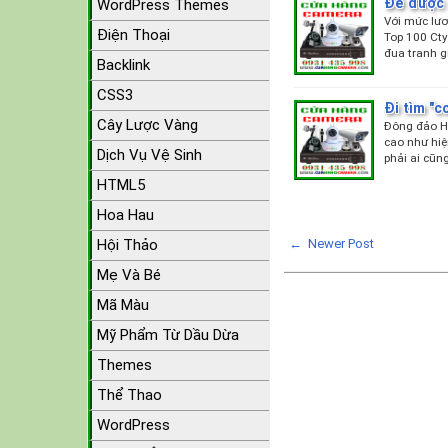
Để được 
WordPress Themes
Với mức lươ
Điện Thoại
Top 100 Cty
đua tranh 
Backlink
CSS3
Đi tìm "c
Cây Lược Vàng
Đông đảo HS
cao như hiệ
Dịch Vụ Vệ Sinh
phải ai cũn
HTML5
Hoa Hau
← Newer Post
Hội Thảo
Mẹ Và Bé
Mã Màu
Mỹ Phẩm Từ Dầu Dừa
Themes
Thể Thao
WordPress