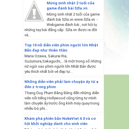
Mừng sinh nhật 2 tuổi của
game đánh bài 52la.vn
Mừng sinh nhật 2 tuổi của game
đánh bài 52la.vn www.52la.vn -
Webgame đánh bài , nơi hội tụ
những tay bài đẳng cấp. 52la.vn được ra đời
và...
Top 10 nữ diễn viên phim người lớn Nhật
Bản đẹp như thiên thần
Maria Ozawa, Sakurai Ria,
Suzumura,Sakaguchi,... là một trong số những
nữ ngôi sao phim người lớn Nhật Bản được
yêu thích nhất bởi vẻ đẹp tự...
Những diễn viên phải làm chuyện ấy từ a
đến z trong phim
Thang Duy, Phạm Băng Băng đến những diễn
viên nổi tiếng Hollywood cũng từng tự mình
làm chuyện ấy trước ống kính máy quay trong
nhiều bộ phi...
Khám phá phiên bản NukeViet 4.0 và cơ
hội khởi nghiệp dành cho sinh viên