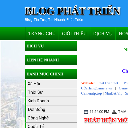
BLOG PHÁT TRIỂN
Blog Tin Tức, Tin Nhanh, Phát Triển
TRANG CHỦ
GIỚI THIỆU
DỊCH VỤ
HOS
DỊCH VỤ
N
LIÊN HỆ NHANH
Ch
DANH MỤC CHÍNH
Website
:
PhatTrien.net
|
Ph
Xã Hội
CửaHàngCamera.vn
|
Camer
Thời Sự
Cameraip.top
|
NhaDat.Vip
|
S
Kinh Doanh
Đời Sống
11:54:00 PM
TMV
Công Nghệ
PHÁT HIỆN MỚ
Quốc Tế