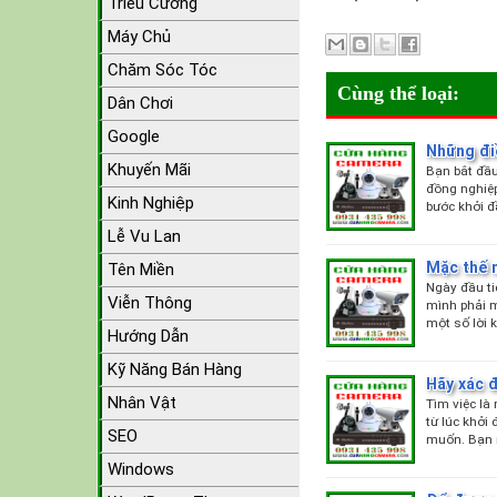
Triều Cường
Máy Chủ
Chăm Sóc Tóc
Cùng thể loại:
Dân Chơi
Google
Những đi
Khuyến Mãi
Bạn bắt đầu
đồng nghiệ
Kinh Nghiệp
bước khởi đ
Lễ Vu Lan
Mặc thế 
Tên Miền
Ngày đầu ti
Viễn Thông
mình phải m
một số lời 
Hướng Dẫn
Kỹ Năng Bán Hàng
Hãy xác đ
Nhân Vật
Tìm việc là
từ lúc khởi
SEO
muốn. Bạn 
Windows