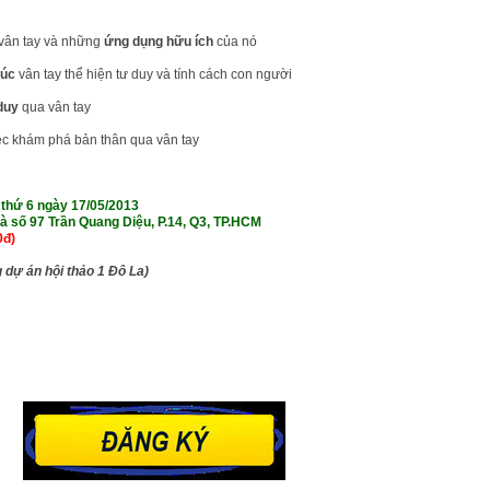
 vân tay và những
ứng dụng hữu ích
của nó
rúc
vân tay thể hiện tư duy và tính cách con người
 duy
qua vân tay
ệc khám phá bản thân qua vân tay
, thứ 6 ngày 17/05/2013
hà số 97 Trần Quang Diệu, P.14, Q3, TP.HCM
0đ)
 dự án hội thảo 1 Đô La)