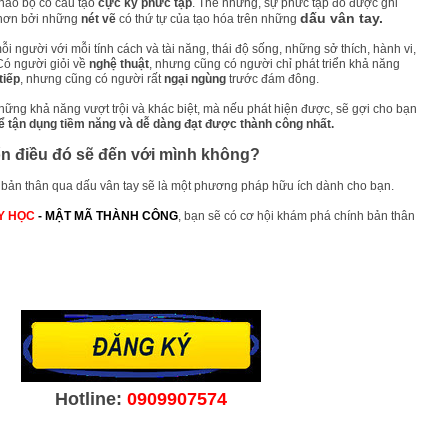
não bộ có cấu tạo
cực kỳ phức tạp
. Thế nhưng, sự phức tạp đó được ghi
dấu vân tay.
 hơn bởi những
nét vẽ
có thứ tự của tạo hóa trên những
ỗi người với mỗi tính cách và tài năng, thái độ sống, những sở thích, hành vi,
Có người giỏi về
nghệ thuật
, nhưng cũng có người chỉ phát triển khả năng
 tiếp
, nhưng cũng có người rất
ngại ngùng
trước đám đông.
những khả năng vượt trội và khác biệt, mà nếu phát hiện được, sẽ gợi cho bạn
 tận dụng tiềm năng và dễ dàng đạt được thành công nhất.
 điều đó sẽ đến với mình không?
 bản thân qua dấu vân tay sẽ là một phương pháp hữu ích dành cho bạn.
AY HỌC
- MẬT MÃ THÀNH CÔNG
, bạn sẽ có cơ hội khám phá chính bản thân
Hotline:
0909907574