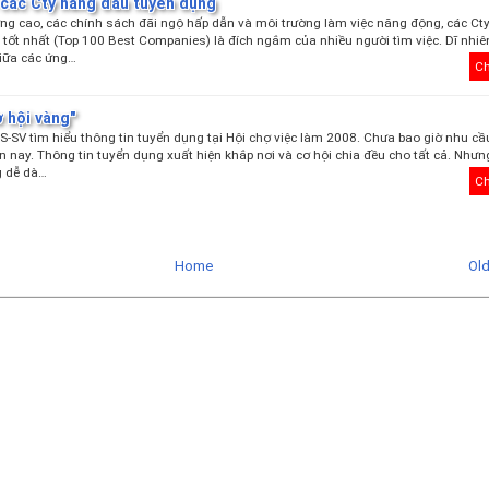
các Cty hàng đầu tuyển dụng
ng cao, các chính sách đãi ngộ hấp dẫn và môi trường làm việc năng động, các Ct
 tốt nhất (Top 100 Best Companies) là đích ngắm của nhiều người tìm việc. Dĩ nhiê
giữa các ứng…
Ch
ơ hội vàng"
-SV tìm hiểu thông tin tuyển dụng tại Hội chợ việc làm 2008. Chưa bao giờ nhu cầ
n nay. Thông tin tuyển dụng xuất hiện khắp nơi và cơ hội chia đều cho tất cả. Như
g dễ dà…
Ch
Home
Ol