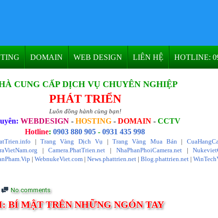
TING
DOMAIN
WEB DESIGN
LIÊN HỆ
HOTLINE: 09
HÀ CUNG CẤP DỊCH VỤ CHUYÊN NGHIỆP
PHÁT TRIỂN
Luôn đồng hành cùng bạn!
uyên:
WEBDESIGN
-
HOSTING
-
DOMAIN
-
CCTV
Hotline
:
0903 880 905
-
0931 435 998
atTrien.info
|
Trang Vàng Dịch Vụ
|
Trang Vàng Mua Bán
|
CuaHangCa
aVietNam.org
|
Camera.PhatTrien.net
|
NhaPhanPhoiCamera.net
|
Nukevie
anPham.Vip
|
WebnukeViet.com
|
News.phattrien.net
|
Blog.phattrien.net
|
WinTech
No comments
I: BÍ MẬT TRÊN NHỮNG NGÓN TAY