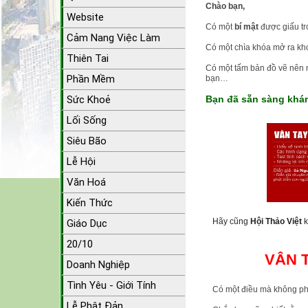
Chào bạn,
Website
Có một
bí mật
được giấu t
Cảm Nang Việc Làm
Có một chìa khóa mở ra kh
Thiên Tai
Có một tấm bản đồ vẽ nên 
Phần Mềm
bạn…
Sức Khoẻ
Bạn đã sẵn sàng khá
Lối Sống
Siêu Bão
Lễ Hội
Văn Hoá
Kiến Thức
Hãy cũng
Hội Thảo Việt
Giáo Dục
20/10
VÂN T
Doanh Nghiệp
Tình Yêu - Giới Tính
Có một điều mà không phải
Lễ Phật Đản