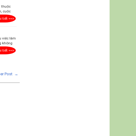
y thuộc
n, cuộc
i tiết ==>
u việc làm
ng không
i tiết ==>
der Post →