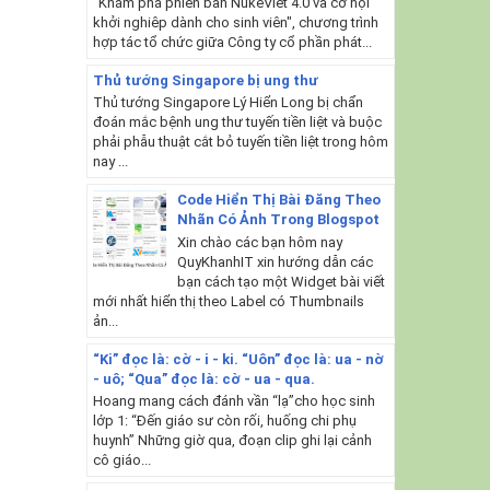
"Khám phá phiên bản NukeViet 4.0 và cơ hội
khởi nghiêp dành cho sinh viên", chương trình
hợp tác tổ chức giữa Công ty cổ phần phát...
Thủ tướng Singapore bị ung thư
Thủ tướng Singapore Lý Hiển Long bị chẩn
đoán mắc bệnh ung thư tuyến tiền liệt và buộc
phải phẫu thuật cắt bỏ tuyến tiền liệt trong hôm
nay ...
Code Hiển Thị Bài Đăng Theo
Nhãn Có Ảnh Trong Blogspot
Xin chào các bạn hôm nay
QuyKhanhIT xin hướng dẫn các
bạn cách tạo một Widget bài viết
mới nhất hiển thị theo Label có Thumbnails
ản...
“Ki” đọc là: cờ - i - ki. “Uôn” đọc là: ua - nờ
- uô; “Qua” đọc là: cờ - ua - qua.
Hoang mang cách đánh vần “lạ”cho học sinh
lớp 1: “Đến giáo sư còn rối, huống chi phụ
huynh” Những giờ qua, đoạn clip ghi lại cảnh
cô giáo...