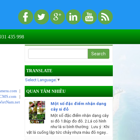
31 435 998
TRANSLATE
Select Language
▼
mera.com
|
QUAN TÂM NHIỀU
tCMS.com
|
VietNam.net
Một số đặc điểm nhận dạng
cây si đỏ
Một số đặc điểm nhận dạng cây
si đỏ 1.Búp đo đỏ. 2.Lá có hình
như lá si bình thường : Lưu ý : Khi
vặt lá cuống lập tức chảy nhựa màu đỏ ngay...