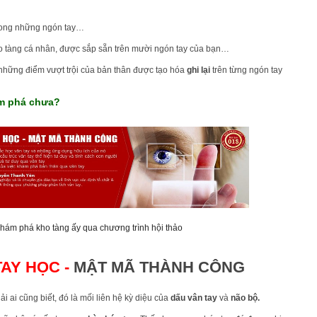
rong những ngón tay…
o tàng cá nhân, được sắp sẵn trên mười ngón tay của bạn…
những điểm vượt trội của bản thân được tạo hóa
ghi lại
trên từng ngón tay
m phá chưa?
khám phá kho tàng ấy qua chương trình hội thảo
AY HỌC -
MẬT MÃ THÀNH CÔNG
 ai cũng biết, đó là mối liên hệ kỳ diệu của
dấu vân tay
và
não bộ.