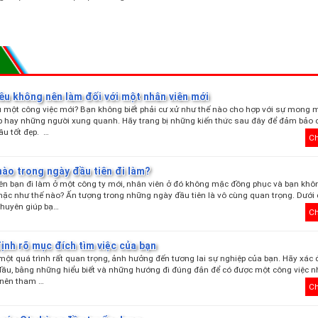
ều không nên làm đối với một nhân viên mới
 một công việc mới? Bạn không biết phải cư xử như thế nào cho hợp với sự mong
p hay những người xung quanh. Hãy trang bị những kiến thức sau đây để đảm bảo
ầu tốt đẹp. …
Ch
nào trong ngày đầu tiên đi làm?
ên bạn đi làm ở một công ty mới, nhân viên ở đó không mặc đồng phục và bạn khôn
ặc như thế nào? Ấn tượng trong những ngày đầu tiên là vô cùng quan trọng. Dưới 
khuyên giúp bạ…
Ch
ịnh rõ mục đích tìm việc của bạn
 một quá trình rất quan trọng, ảnh hưởng đến tương lai sự nghiệp của bạn. Hãy xác
 đầu, bằng những hiểu biết và những hướng đi đúng đắn để có được một công việc
nên tham …
Ch