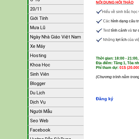
NỘI DUNG HỘI THẢO
20/11
Hiểu về sinh trắc học
Giới Tính
Các
hình dạng cấu t
Mưa Lũ
Test
tính cánh
và
tư
Ngày Nhà Giáo Việt Nam
Những
lợi ích
của vi
Xe Máy
Hosting
Thời gian: 18:00 - 21:00
Địa điểm: Tầng 1, Tòa n
Khoa Học
Phí tham dự:
01$ (20.00
Sinh Viên
(Chương trình nằm trong
Blogger
Du Lịch
Đăng ký
Dịch Vụ
Người Mẫu
Seo Web
Facebook