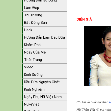
Hướng Dẫn Sử Dụng
Làm Đẹp
Thị Trường
DIỄN GIẢ
Bất Động Sản
Hack
Hướng Dẫn Làm Dầu Dừa
Khám Phá
Ngày Của Mẹ
Thời Trang
Video
Dinh Dưỡng
Dầu Dừa Nguyên Chất
Kinh Nghiệm
Ngày Phụ Nữ Việt Nam
Chi tiết về buổi hội thảo
>
NukeViet
Hội Thảo Việt
rất vui mừn