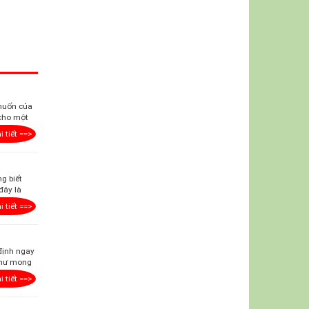
 muốn của
 cho một
i tiết ==>
g biết
đây là
i tiết ==>
 định ngay
 như mong
i tiết ==>