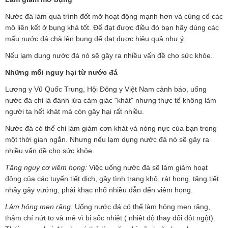
Nước đá làm quá trình đốt mỡ hoạt động mạnh hơn và củng cố các
mô liên kết ở bụng khá tốt. Để đạt được điều đó bạn hãy dùng các
mẩu
nước đá
chà lên bụng để đạt được hiệu quả như ý.
Nếu lạm dụng nước đá nó sẽ gây ra nhiều vấn đề cho sức khỏe.
Những mối nguy hại từ nước đá
Lương y Vũ Quốc Trung, Hội Đông y Việt Nam cảnh báo, uống
nước đá chỉ là đánh lừa cảm giác "khát" nhưng thực tế không làm
người ta hết khát mà còn gây hại rất nhiều.
Nước đá có thể chỉ làm giảm cơn khát và nóng nực của bạn trong
một thời gian ngắn. Nhưng nếu lạm dụng nước đá nó sẽ gây ra
nhiều vấn đề cho sức khỏe.
Tăng nguy cơ viêm họng:
Việc uống nước đá sẽ làm giảm hoạt
động của các tuyến tiết dịch, gây tình trạng khô, rát họng, tăng tiết
nhầy gây vướng, phải khạc nhổ nhiều dẫn đến viêm họng.
Làm hỏng men răng:
Uống nước đá có thể làm hỏng men răng,
thậm chí nứt to và mẻ vì bị sốc nhiệt ( nhiệt độ thay đổi đột ngột).