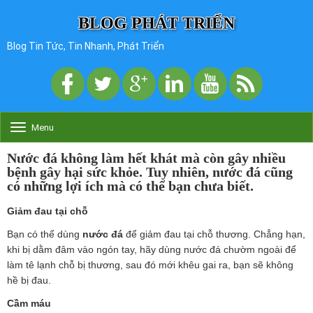
BLOG PHÁT TRIỂN
Blog Tin Tức, Tin Nhanh, Phát Triển
Menu
T
o
g
Nước đá không làm hết khát mà còn gây nhiều
g
bệnh gây hại sức khỏe. Tuy nhiên, nước đá cũng
l
có những lợi ích mà có thể bạn chưa biết.
e
n
Giảm đau tại chỗ
a
v
Bạn có thể dùng
nước đá
để giảm đau tại chỗ thương. Chẳng hạn,
i
khi bị dằm đâm vào ngón tay, hãy dùng nước đá chườm ngoài để
g
làm tê lạnh chỗ bị thương, sau đó mới khêu gai ra, bạn sẽ không
a
t
hề bị đau.
i
Cầm máu
o