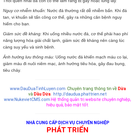
Thói quen nhai đá còn có thẻ làm răng bị gãy hoặc lung lay.
Nguy cơ nhiễm khuẩn:
Nước đá thường rất dễ nhiễm bẩn. Khi đá
tan, vi khuẩn sẽ tấn công cơ thể, gây ra những căn bệnh nguy
hiểm cho bạn.
Giảm sức đề kháng:
Khi uống nhiều nước đá, cơ thể phải hao phí
năng lượng hóa giải chất lạnh, giảm sức đề kháng nên càng lúc
càng suy yếu và sinh bệnh.
Ảnh hưởng lưu thông máu:
Uống nước đá khiến mạch máu co lại,
giảm máu đi nuôi niêm mạc, ảnh hưởng tiêu hóa, gây đau bụng,
tiêu chảy.
www.DauDuaTinhLuyen.com
Chuyên trang thông tin về
Dừa
và
Dầu Dừa
.
http://daudua.phattrien.net
www.NukevietCMS.com
Hệ thống quản trị website chuyên nghiệp,
hiệu quả, bảo mật tốt.
NHÀ CUNG CẤP DỊCH VỤ CHUYÊN NGHIỆP
PHÁT TRIỂN