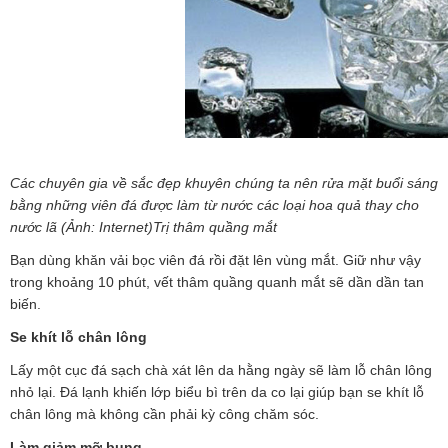
Các chuyên gia về sắc đẹp khuyên chúng ta nên rửa mặt buổi sáng
bằng những viên đá được làm từ nước các loại hoa quả thay cho
nước lã (Ảnh: Internet)Trị thâm quầng mắt
Bạn dùng khăn vải bọc viên đá rồi đặt lên vùng mắt. Giữ như vậy
trong khoảng 10 phút, vết thâm quầng quanh mắt sẽ dần dần tan
biến.
Se khít lỗ chân lông
Lấy một cục đá sạch chà xát lên da hằng ngày sẽ làm lỗ chân lông
nhỏ lại. Đá lạnh khiến lớp biểu bì trên da co lại giúp bạn se khít lỗ
chân lông mà không cần phải kỳ công chăm sóc.
Làm giảm mỡ bụng