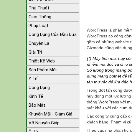
Thủ Thuật
Giao Thông
Pháp Luật
WordPress là phần mềm w
Công Dụng Của Đầu Dừa
WordPress có cộng đồng
gồm cả những website t
Chuyện Lạ
Gizmodo cũng vận dụng
Giải Trí
(*) Máy tính ma, hay cò
Thiết Kế Web
nhiễm mã độc và chịu sự
Sản Phẩm Mới
Số lượng trong mạng bot
dụng mạng botnet để tấ
Y Tế
tán thư rác để lừa đảo ha
Công Dụng
Trong đợt tấn công được
Kinh Tế
huy động một lực lượng 
thống WordPress với mụ
Bảo Mật
mật khẩu với các cụm từ
Khuyến Mãi - Giảm Giá
Các công ty cung cấp dị
khách hàng. Phạm vi của
Võ Nguyên Giáp
Theo các nhà phân tích
Ô Tô