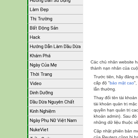
Hướng Dẫn Sử Dụng
Làm Đẹp
Thị Trường
Bất Động Sản
Hack
Hướng Dẫn Làm Dầu Dừa
Khám Phá
Các chủ nhân website h
Ngày Của Mẹ
thành nạn nhân của cuộ
Thời Trang
Trước tiên, hãy đăng 
cấp độ "
bảo mật cao
",
Video
lẫn thường.
Dinh Dưỡng
Thay đổi tên tài khoả
Dầu Dừa Nguyên Chất
tài khoản quản trị mặc
quyền hạn quản trị cao
Kinh Nghiệm
khoản admin). Sau đó đ
Ngày Phụ Nữ Việt Nam
những dữ liệu thuộc về
NukeViet
Cập nhật phiên bản mớ
của Reuters cũng bị ha