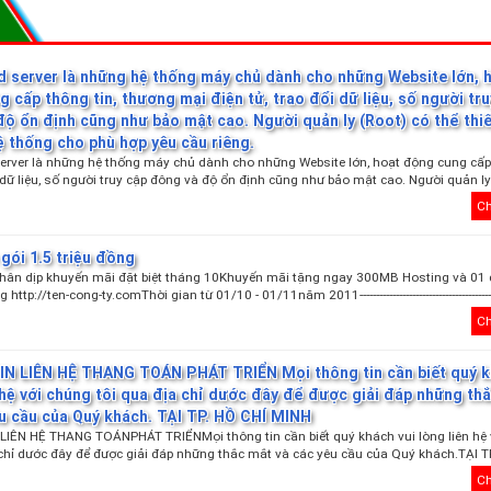
d server là những hệ thống máy chủ dành cho những Website lớn, 
 cấp thông tin, thương mại điện tử, trao đổi dữ liệu, số người tr
ộ ổn định cũng như bảo mật cao. Người quản ly (Root) có thể thiế
ệ thống cho phù hợp yêu cầu riêng.
erver là những hệ thống máy chủ dành cho những Website lớn, hoạt động cung cấp 
 dữ liệu, số người truy cập đông và độ ổn định cũng như bảo mật cao. Người quản ly
Ch
gói 1.5 triệu đồng
Nhân dịp khuyến mãi đặt biệt tháng 10Khuyến mãi tặng ngay 300MB Hosting và 01
ttp://ten-cong-ty.comThời gian từ 01/10 - 01/11năm 2011--------------------------------------------
Ch
N LIÊN HỆ THANG TOÁN PHÁT TRIỂN Mọi thông tin cần biết quý k
 hệ với chúng tôi qua địa chỉ dước đây để được giải đáp những th
êu cầu của Quý khách. TẠI TP. HỒ CHÍ MINH
LIÊN HỆ THANG TOÁNPHÁT TRIỂNMọi thông tin cần biết quý khách vui lòng liên hệ 
 chỉ dước đây để được giải đáp những thắc mắt và các yêu cầu của Quý khách.TẠI T
Ch