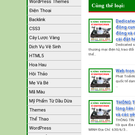
WordPress Themes
Cùng thể loại:
Điện Thoại
Backlink
Dedicate
động cung
CSS3
đông và đ
Cây Lược Vàng
cài đặt h
Dedicated s
Dịch Vụ Vệ Sinh
thương mại điện tử, trao đổi
thể…
HTML5
Hoa Hau
Web trọn 
Hội Thảo
Phát Triển
quốc tế dạng h
Mẹ Và Bé
…
Mã Màu
Mỹ Phẩm Từ Dầu Dừa
THÔNG TI
lòng liên
Themes
và các y
Thể Thao
THÔNG TIN 
tôi qua địa
WordPress
MINH Địa Chỉ: 630/6/3…