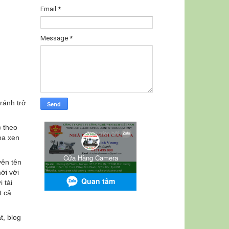
Email
*
Message
*
ránh trở
) theo
hoa xen
yên tên
ới với
 tài
t cả
t, blog