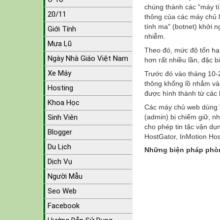
chúng thành các "máy tí
20/11
thông của các máy chủ 
tính ma" (botnet) khởi 
Giới Tính
nhiễm.
Mưa Lũ
Theo đó, mức độ tổn hạ
Ngày Nhà Giáo Việt Nam
hơn rất nhiều lần, đặc b
Xe Máy
Trước đó vào tháng 10-
thông khổng lồ nhắm và
Hosting
được hình thành từ các
Khoa Học
Các máy chủ web dùng W
Sinh Viên
(admin) bị chiếm giữ, n
cho phép tin tặc vận dụ
Blogger
HostGator, InMotion Ho
Du Lịch
Những biện pháp phò
Dịch Vụ
Người Mẫu
Seo Web
Facebook