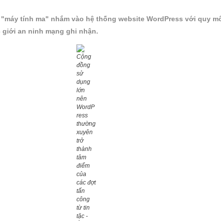
 "máy tính ma" nhắm vào hệ thống website WordPress với quy m
 giới an ninh mạng ghi nhận.
Cộng
đồng
sử
dụng
lớn
nên
WordP
ress
thường
xuyên
trở
thành
tâm
điểm
của
các đợt
tấn
công
từ tin
tặc -