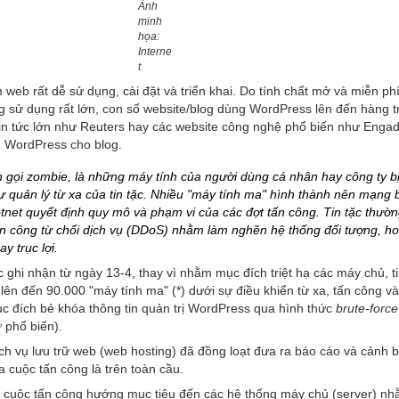
Ảnh
minh
họa:
Interne
t
eb rất dễ sử dụng, cài đặt và triển khai. Do tính chất mở và miễn phí
 sử dụng rất lớn, con số website/blog dùng WordPress lên đến hàng tr
in tức lớn như Reuters hay các website công nghệ phổ biến như Engad
 WordPress cho blog.
n gọi zombie, là những máy tính của người dùng cá nhân hay công ty bị
 quản lý từ xa của tin tặc. Nhiều "máy tính ma" hình thành nên mạng b
net quyết định quy mô và phạm vi của các đợt tấn công. Tin tặc thườ
n công từ chối dịch vụ (DDoS) nhằm làm nghẽn hệ thống đối tượng, ho
y trục lợi.
 ghi nhận từ ngày 13-4, thay vì nhằm mục đích triệt hạ các máy chủ, ti
lên đến 90.000 "máy tính ma" (*) dưới sự điều khiển từ xa, tấn công v
c đích bẻ khóa thông tin quản trị WordPress qua hình thức
brute-force
 phổ biến).
ch vụ lưu trữ web (web hosting) đã đồng loạt đưa ra báo cáo và cảnh 
 cuộc tấn công là trên toàn cầu.
, cuộc tấn công hướng mục tiêu đến các hệ thống máy chủ (server) nh