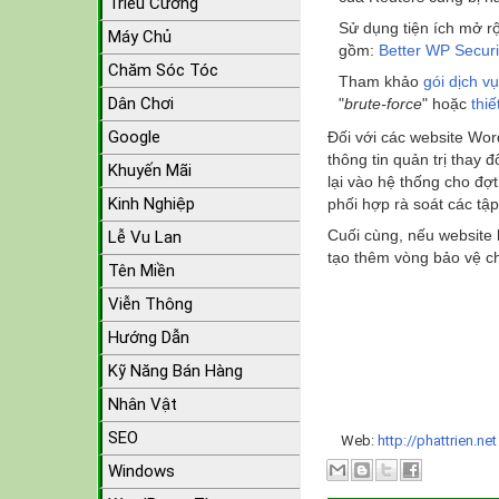
Triều Cường
Sử dụng tiện ích mở r
Máy Chủ
gồm:
Better WP Securi
Chăm Sóc Tóc
Tham khảo
gói dịch v
Dân Chơi
"
brute-force
" hoặc
thi
Google
Đối với các website Wor
thông tin quản trị thay 
Khuyến Mãi
lại vào hệ thống cho đợ
Kinh Nghiệp
phối hợp rà soát các tập 
Cuối cùng, nếu website 
Lễ Vu Lan
tạo thêm vòng bảo vệ ch
Tên Miền
Viễn Thông
Hướng Dẫn
Kỹ Năng Bán Hàng
Nhân Vật
SEO
Web:
http://phattrien.ne
Windows