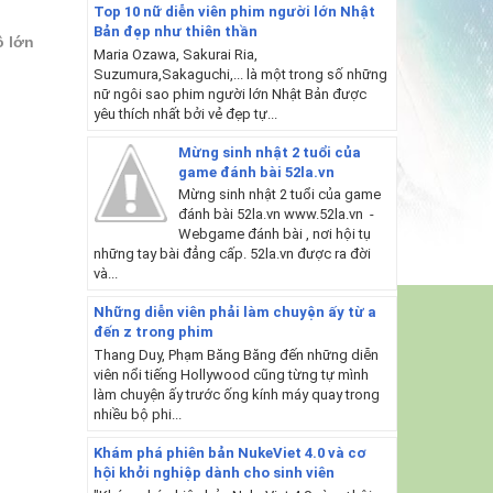
Top 10 nữ diễn viên phim người lớn Nhật
Bản đẹp như thiên thần
ô lớn
Maria Ozawa, Sakurai Ria,
Suzumura,Sakaguchi,... là một trong số những
nữ ngôi sao phim người lớn Nhật Bản được
yêu thích nhất bởi vẻ đẹp tự...
Mừng sinh nhật 2 tuổi của
game đánh bài 52la.vn
Mừng sinh nhật 2 tuổi của game
đánh bài 52la.vn www.52la.vn -
Webgame đánh bài , nơi hội tụ
những tay bài đẳng cấp. 52la.vn được ra đời
và...
Những diễn viên phải làm chuyện ấy từ a
đến z trong phim
Thang Duy, Phạm Băng Băng đến những diễn
viên nổi tiếng Hollywood cũng từng tự mình
làm chuyện ấy trước ống kính máy quay trong
nhiều bộ phi...
Khám phá phiên bản NukeViet 4.0 và cơ
hội khởi nghiệp dành cho sinh viên