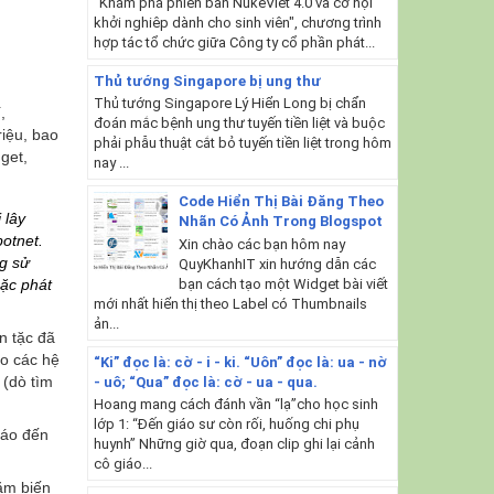
"Khám phá phiên bản NukeViet 4.0 và cơ hội
khởi nghiêp dành cho sinh viên", chương trình
hợp tác tổ chức giữa Công ty cổ phần phát...
Thủ tướng Singapore bị ung thư
Thủ tướng Singapore Lý Hiển Long bị chẩn
,
đoán mắc bệnh ung thư tuyến tiền liệt và buộc
iệu, bao
phải phẫu thuật cắt bỏ tuyến tiền liệt trong hôm
get,
nay ...
Code Hiển Thị Bài Đăng Theo
 lây
Nhãn Có Ảnh Trong Blogspot
otnet.
Xin chào các bạn hôm nay
ng sử
QuyKhanhIT xin hướng dẫn các
bạn cách tạo một Widget bài viết
ặc phát
mới nhất hiển thị theo Label có Thumbnails
ản...
n tặc đã
ào các hệ
“Ki” đọc là: cờ - i - ki. “Uôn” đọc là: ua - nờ
(dò tìm
- uô; “Qua” đọc là: cờ - ua - qua.
Hoang mang cách đánh vần “lạ”cho học sinh
lớp 1: “Đến giáo sư còn rối, huống chi phụ
báo đến
huynh” Những giờ qua, đoạn clip ghi lại cảnh
cô giáo...
ằm biến