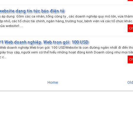
website dạng tin tức báo điện tử
g áp dụng: Gồm các ca nhân, tổng công ty , các doanh nghiệp quy mô lớn, vừa thậm
p nhỏ, các tổ chức tài chính, ngân hàng, trường học, bệnh viện và các tổ chức khác
của website1.…
Ch
P1 Web doanh nghiệp. Web trọn gói: 100 USD
Web doanh nghiệp.Web trọn gói: 100 USDWebsite là con đường ngắn nhất đi đến th
giây truy cập, người xem có thể hiểu những hoạt động kinh Doanh cũng như mọi t
c c…
Ch
Home
Ol