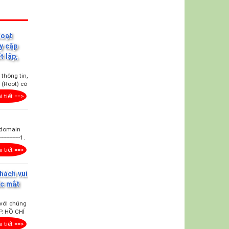
hoạt
uy cập
t lập,
thông tin,
 (Root) có
i tiết ==>
 domain
---------1.
i tiết ==>
hách vui
ắc mắt
với chúng
P. HỒ CHÍ
i tiết ==>