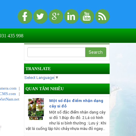
31 435 998
TRANSLATE
Select Language
▼
mera.com
|
QUAN TÂM NHIỀU
tCMS.com
|
VietNam.net
Một số đặc điểm nhận dạng
cây si đỏ
Một số đặc điểm nhận dạng cây
si đỏ 1.Búp đo đỏ. 2.Lá có hình
như lá si bình thường : Lưu ý : Khi
T
vặt lá cuống lập tức chảy nhựa màu đỏ ngay...