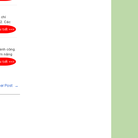
 chí
.2. Các
i tiết ==>
ành công.
iềm năng
i tiết ==>
der Post →