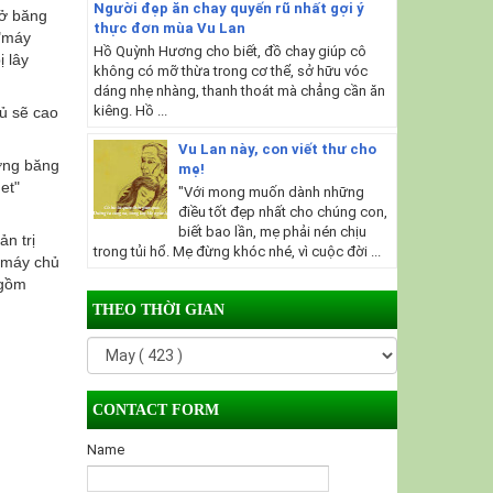
Người đẹp ăn chay quyến rũ nhất gợi ý
 ở băng
thực đơn mùa Vu Lan
 "máy
Hồ Quỳnh Hương cho biết, đồ chay giúp cô
 lây
không có mỡ thừa trong cơ thể, sở hữu vóc
dáng nhẹ nhàng, thanh thoát mà chẳng cần ăn
kiêng. Hồ ...
ủ sẽ cao
Vu Lan này, con viết thư cho
ợng băng
mẹ!
et"
"Với mong muốn dành những
điều tốt đẹp nhất cho chúng con,
biết bao lần, mẹ phải nén chịu
n trị
trong tủi hổ. Mẹ đừng khóc nhé, vì cuộc đời ...
n máy chủ
 gồm
THEO THỜI GIAN
CONTACT FORM
Name