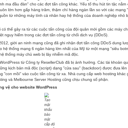
nh ma đầu đàn" cho các đợt tấn công khác. Yếu tố thu hút tin tặc nằm
luôn lớn hơn gấp hàng trăm, thậm chí hàng ngàn lần so với các mạng
nguồn từ những máy tính cá nhân hay hệ thống của doanh nghiệp nhỏ bị
i có thể gây ra từ các cuộc tấn công của đội quân mới gồm các máy ch
iệt nguy hiểm trong các đợt tấn công từ chối dịch vụ (DDoS).
2012, giới an ninh mạng cũng đã ghi nhận đợt tấn công DDoS dung lư
o hệ thống mạng 6 ngân hàng lớn nhất của Mỹ từ một mạng "siêu botn
 hệ thống máy chủ web bị lây nhiễm mã độc.
ordPress từ Công ty ResellerClub đã bị ảnh hưởng. Các tài khoản quả
hững kịch bản mã độc (script) dạng "cửa sau" (backdoor) được đưa lê
ng "con mồi" vào cuộc tấn công từ xa. Nhà cung cấp web hosting khác
sting và Melbourne Server Hosting cũng chịu chung số phận.
ng vệ cho website WordPress
Tạo
mật
khẩu
bảo
mật
cấp độ