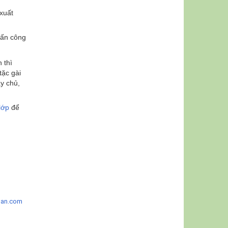
 xuất
tấn công
 thì
tặc gài
áy chủ,
lớp
để
ban.com