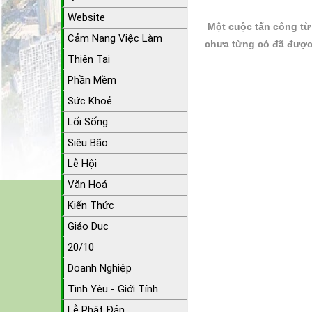
Website
Một cuộc tấn công từ
Cảm Nang Việc Làm
chưa từng có đã được
Thiên Tai
Phần Mềm
Sức Khoẻ
Lối Sống
Siêu Bão
Lễ Hội
Văn Hoá
Kiến Thức
Giáo Dục
20/10
Doanh Nghiệp
Tình Yêu - Giới Tính
Lễ Phật Đản