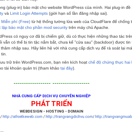
ộng (plug-in) bảo mật cho website WordPress của mình. Hai plug-in đề
ty
và
Limit Login Attempts
(giới hạn số lần đăng nhập sai).
ụ Miễn phí (Free)
từ hệ thống tường lửa web của CloudFlare để chống 
ết lập bảo mật cho phần mod security
trên máy chủ Apache.
dPress có nguy cơ đã bị chiếm giữ, dù có thực hiện những thao tác trên
đổi vẫn có thể bị tin tặc nắm bắt, chưa kể "cửa sau" (backdoor) được tin 
t thâm nhập sau. Hãy liên hệ với nhà cung cấp dịch vụ để rà soát lại m
tin.
lưu trữ trên WordPress.com, bạn nên kích hoạt
chế độ chứng thực hai 
o tài khoản quản trị (tham khảo
tại đây
).
------------------
------------------
NHÀ CUNG CẤP DỊCH VỤ CHUYÊN NGHIỆP
PHÁT TRIỂN
WEBDESIGN - HOSTING - DOMAIN
t
/
http://athietkeweb.com
/
http://trangvangdichvu.com
/
http://trangvangmua