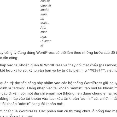
cao sẽ
giúp tài
khoản
luôn
an
toàn -
Ảnh
minh
họa:
PCWor
ld
ay công ty đang dùng WordPress có thể làm theo những bước sau để t
c tấn công:
nhập vào tài khoản quản trị WordPress và thay đổi mật khẩu (password
 kết hợp ký tự số, ký tự văn bản và ký tự đặc biệt như "
^%$#@*
", viết 
n quản trị: đợt tấn công này nhắm vào các hệ thống WordPress giữ ngu
 định là "admin". Đăng nhập vào tài khoản "admin", tạo một tài khoản m
 cấp đi kèm với một địa chỉ email mới (không nên dùng chung email với
ăng nhập vào tài khoản vừa tạo, xóa tài khoản "admin" cũ, chỉ định tấ
 tài khoản "admin" sang tài khoản mới.
i nhất của WordPress. Các phiên bản cũ thường chứa lỗ hổng bảo mậ
ck vì lỗi cơ bản này.