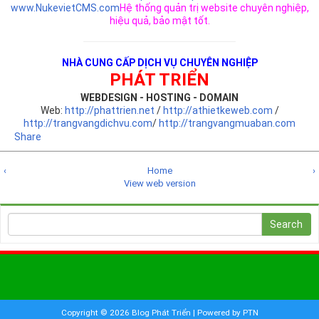
www.NukevietCMS.com
Hệ thống quản trị website chuyên nghiệp,
hiệu quả, bảo mật tốt.
NHÀ CUNG CẤP DỊCH VỤ CHUYÊN NGHIỆP
PHÁT TRIỂN
WEBDESIGN - HOSTING - DOMAIN
Web:
http://phattrien.net
/
http://athietkeweb.com
/
http://trangvangdichvu.com
/
http://trangvangmuaban.com
Share
‹
Home
›
View web version
Copyright ©
2026
Blog Phát Triển
| Powered by
PTN