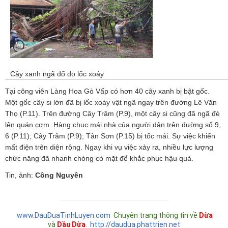
n
Cây xanh ngã đổ do lốc xoáy
Tại công viên Làng Hoa Gò Vấp có hơn 40 cây xanh bị bật gốc.
Một gốc cây si lớn đã bị lốc xoáy vật ngã ngay trên đường Lê Văn
Thọ (P.11). Trên đường Cây Trâm (P.9), một cây si cũng đã ngã đè
lên quán cơm. Hàng chục mái nhà của người dân trên đường số 9,
6 (P.11); Cây Trâm (P.9); Tân Sơn (P.15) bị tốc mái. Sự việc khiến
mất điện trên diện rộng. Ngay khi vụ việc xảy ra, nhiều lực lượng
chức năng đã nhanh chóng có mặt để khắc phục hậu quả.
Tin, ảnh:
Công Nguyên
www.DauDuaTinhLuyen.com
Chuyên trang thông tin về
Dừa
và
Dầu Dừa
.
http://daudua.phattrien.net