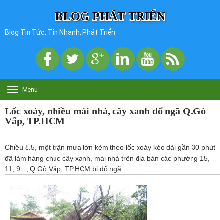
BLOG PHÁT TRIỂN
Blog Tin Tức, Tin Nhanh, Phát Triển
Menu
T
o
g
Lốc xoáy, nhiều mái nhà, cây xanh đổ ngã Q.Gò
g
Vấp, TP.HCM
l
e
n
Chiều 8.5, một trận mưa lớn kèm theo lốc xoáy kéo dài gần 30 phút
a
đã làm hàng chục cây xanh, mái nhà trên địa bàn các phường 15,
v
11, 9..., Q.Gò Vấp, TP.HCM bị đổ ngã.
i
g
a
t
i
o