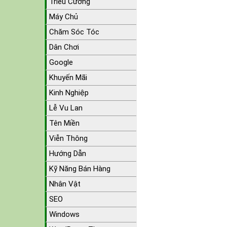
Triều Cường
Máy Chủ
Chăm Sóc Tóc
Dân Chơi
Google
Khuyến Mãi
Kinh Nghiệp
Lễ Vu Lan
Tên Miền
Viễn Thông
Hướng Dẫn
Kỹ Năng Bán Hàng
Nhân Vật
SEO
Windows