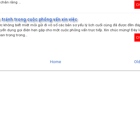
 chắn rằng …
Ch
n tránh trong cuộc phỏng vấn xin việc
c không biết miệt mỏi gửi đi vô số các bản sơ yếu lý lịch cuối cùng đã được đền đá
yển dụng gọi điện hẹn gặp cho một cuộc phỏng vấn trực tiếp. Xin chúc mừng! Đây 
uan trọng trong…
Ch
Home
Ol