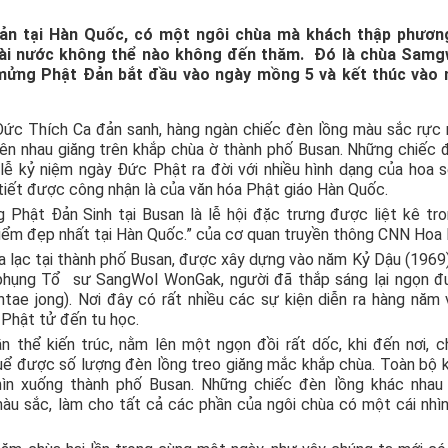
Đản tại Hàn Quốc, có một ngôi chùa mà khách thập phươn
ài nước không thể nào không đến thăm. Đó là chùa Sam
g mửng Phật Đản bắt đầu vào ngày mồng 5 và kết thúc vào 
ức Thích Ca đản sanh, hàng ngàn chiếc đèn lồng màu sắc rực
lên nhau giăng trên khắp chùa ờ thành phố Busan. Những chiếc 
lễ kỷ niệm ngày Đức Phật ra đời với nhiều hình dạng của hoa s
tiết được công nhận là của văn hóa Phật giáo Hàn Quốc.
 Phật Đản Sinh tại Busan là lễ hội đặc trưng được liệt kê tr
iểm đẹp nhất tại Hàn Quốc.” của cơ quan truyền thông CNN Hoa 
lạc tại thành phố Busan, được xây dựng vào năm Kỷ Dậu (1969)
 phụng Tổ sư SangWol WonGak, người đã thắp sáng lại ngọn 
tae jong). Nơi đây có rất nhiều các sự kiện diễn ra hàng năm 
 Phật tử đến tu học.
n thể kiến trúc, nằm lên một ngọn đồi rất dốc, khi đến nơi, c
ể được số lượng đèn lồng treo giăng mắc khắp chùa. Toàn bộ k
hìn xuống thành phố Busan. Những chiếc đèn lồng khác nhau
màu sắc, làm cho tất cả các phần của ngôi chùa có một cái nhì