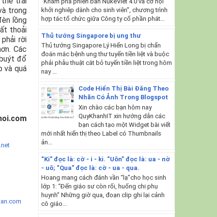
thể trải
"Khám phá phiên bản NukeViet 4.0 và cơ hội
và trong
khởi nghiêp dành cho sinh viên", chương trình
hợp tác tổ chức giữa Công ty cổ phần phát...
đèn lồng
ất thoải
Thủ tướng Singapore bị ung thư
phải rời
Thủ tướng Singapore Lý Hiển Long bị chẩn
hơn. Các
đoán mắc bệnh ung thư tuyến tiền liệt và buộc
 buýt đổ
phải phẫu thuật cắt bỏ tuyến tiền liệt trong hôm
p và quá
nay ...
Code Hiển Thị Bài Đăng Theo
Nhãn Có Ảnh Trong Blogspot
Xin chào các bạn hôm nay
QuyKhanhIT xin hướng dẫn các
noi.com
bạn cách tạo một Widget bài viết
mới nhất hiển thị theo Label có Thumbnails
ản...
.net
“Ki” đọc là: cờ - i - ki. “Uôn” đọc là: ua - nờ
- uô; “Qua” đọc là: cờ - ua - qua.
Hoang mang cách đánh vần “lạ”cho học sinh
lớp 1: “Đến giáo sư còn rối, huống chi phụ
huynh” Những giờ qua, đoạn clip ghi lại cảnh
ban.com
cô giáo...