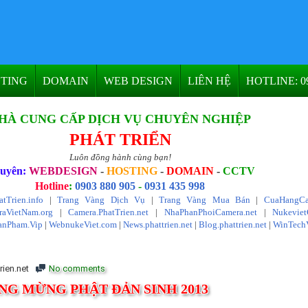
TING
DOMAIN
WEB DESIGN
LIÊN HỆ
HOTLINE: 09
HÀ CUNG CẤP DỊCH VỤ CHUYÊN NGHIỆP
PHÁT TRIỂN
Luôn đồng hành cùng bạn!
uyên:
WEBDESIGN
-
HOSTING
-
DOMAIN
-
CCTV
Hotline
:
0903 880 905
-
0931 435 998
atTrien.info
|
Trang Vàng Dịch Vụ
|
Trang Vàng Mua Bán
|
CuaHangCa
aVietNam.org
|
Camera.PhatTrien.net
|
NhaPhanPhoiCamera.net
|
Nukevie
anPham.Vip
|
WebnukeViet.com
|
News.phattrien.net
|
Blog.phattrien.net
|
WinTech
rien.net
No comments
NG MỪNG PHẬT ĐẢN SINH 2013