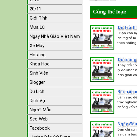
20/11
Cùng thể loại:
Giới Tính
Mưa Lũ
Để trở th
Bạn cần ngh
Ngày Nhà Giáo Việt Nam
chứng tỏ là
theo những 
Xe Máy
Hosting
Đổi công 
Khoa Học
Thay đổi cô
lý do khác 
Sinh Viên
đơn giản c
Blogger
Du Lịch
Bài trắc 
Làm sao để 
Dịch Vụ
trắc nghiệm
phỏng vấn t
Người Mẫu
Seo Web
Ngày đầu
Facebook
Bạn chỉ có 
sẽ đảm bảo 