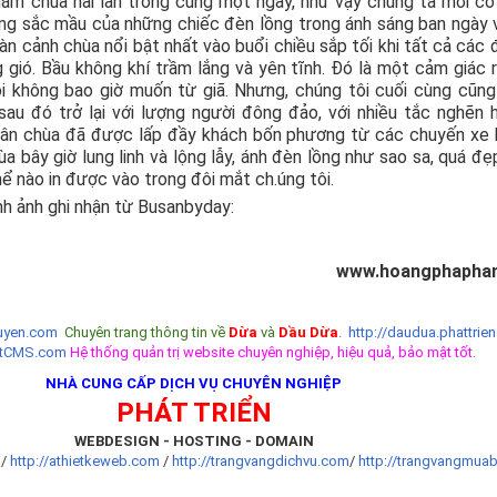
hăm chùa hai lần trong cùng một ngày, như vậy chúng ta mới có 
g sắc mầu của những chiếc đèn lồng trong ánh sáng ban ngày 
n cảnh chùa nổi bật nhất vào buổi chiều sắp tối khi tất cả các 
 gió. Bầu không khí trầm lắng và yên tĩnh. Đó là một cảm giác r
i không bao giờ muốn từ giã. Nhưng, chúng tôi cuối cùng cũng 
sau đó trở lại với lượng người đông đảo, với nhiều tắc nghẽn 
sân chùa đã được lấp đầy khách bốn phương từ các chuyến xe
a bây giờ lung linh và lộng lẫy, ánh đèn lồng như sao sa, quá đẹ
hể nào in được vào trong đôi mắt ch.úng tôi.
nh ảnh ghi nhận từ Busanbyday:
www.hoangphapha
yen.com
Chuyên trang thông tin về
Dừa
và
Dầu Dừa
.
http://daudua.phattrien
etCMS.com
Hệ thống quản trị website chuyên nghiệp, hiệu quả, bảo mật tốt.
NHÀ CUNG CẤP DỊCH VỤ CHUYÊN NGHIỆP
PHÁT TRIỂN
WEBDESIGN - HOSTING - DOMAIN
t
/
http://athietkeweb.com
/
http://trangvangdichvu.com
/
http://trangvangmua