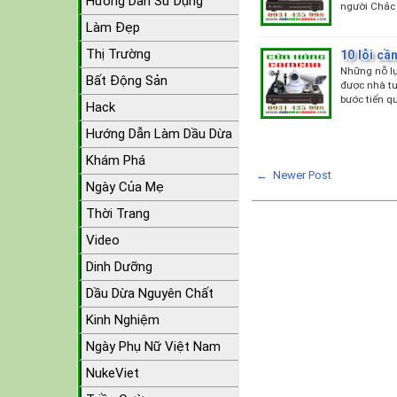
Hướng Dẫn Sử Dụng
người Chắc
Làm Đẹp
Thị Trường
10 lỗi cầ
Những nỗ lự
Bất Động Sản
được nhà tu
bước tiến q
Hack
Hướng Dẫn Làm Dầu Dừa
Khám Phá
← Newer Post
Ngày Của Mẹ
Thời Trang
Video
Dinh Dưỡng
Dầu Dừa Nguyên Chất
Kinh Nghiệm
Ngày Phụ Nữ Việt Nam
NukeViet