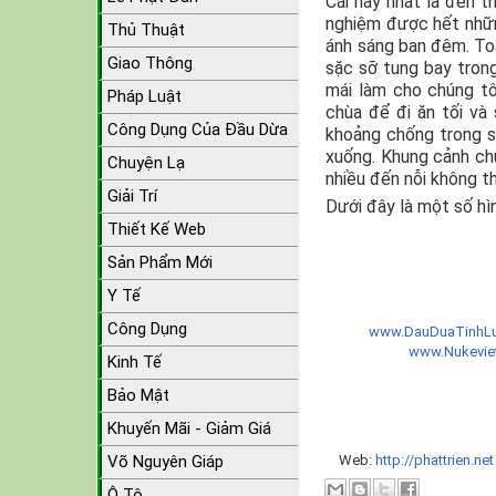
Cái hay nhất là đến t
nghiệm được hết nhữn
Thủ Thuật
ánh sáng ban đêm. Toà
Giao Thông
sặc sỡ tung bay trong
mái làm cho chúng tô
Pháp Luật
chùa để đi ăn tối và 
Công Dụng Của Đầu Dừa
khoảng chống trong 
xuống. Khung cảnh chù
Chuyện Lạ
nhiều đến nỗi không t
Giải Trí
Dưới đây là một số hì
Thiết Kế Web
Sản Phẩm Mới
Y Tế
Công Dụng
www.DauDuaTinhLu
www.Nukevi
Kinh Tế
Bảo Mật
Khuyến Mãi - Giảm Giá
Võ Nguyên Giáp
Web:
http://phattrien.ne
Ô Tô