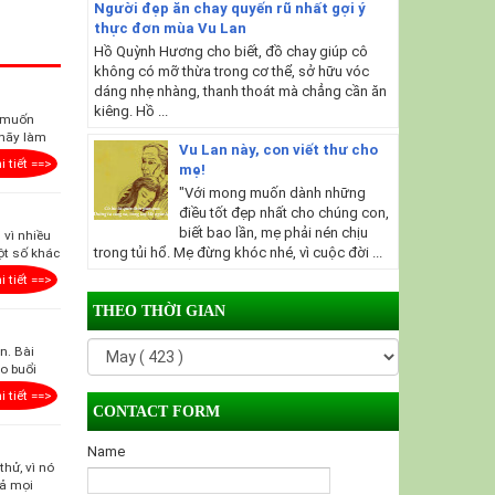
Người đẹp ăn chay quyến rũ nhất gợi ý
thực đơn mùa Vu Lan
Hồ Quỳnh Hương cho biết, đồ chay giúp cô
không có mỡ thừa trong cơ thể, sở hữu vóc
dáng nhẹ nhàng, thanh thoát mà chẳng cần ăn
kiêng. Hồ ...
n muốn
 hãy làm
Vu Lan này, con viết thư cho
i tiết ==>
mẹ!
"Với mong muốn dành những
điều tốt đẹp nhất cho chúng con,
biết bao lần, mẹ phải nén chịu
 vì nhiều
trong tủi hổ. Mẹ đừng khóc nhé, vì cuộc đời ...
ột số khác
i tiết ==>
THEO THỜI GIAN
n. Bài
ào buổi
i tiết ==>
CONTACT FORM
Name
thử, vì nó
cả mọi