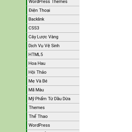
WordPress Themes
Điện Thoại
Backlink
CSS3
Cây Lược Vàng
Dịch Vụ Vệ Sinh
HTML5
Hoa Hau
Hội Thảo
Mẹ Và Bé
Mã Màu
Mỹ Phẩm Từ Dầu Dừa
Themes
Thể Thao
WordPress