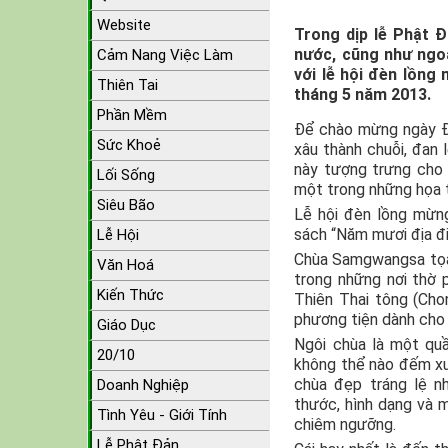
Website
Trong dịp lễ Phật 
nước, cũng như ngo
Cảm Nang Việc Làm
với lễ hội đèn lồn
Thiên Tai
tháng 5 năm 2013.
Phần Mềm
Để chào mừng ngày Đ
Sức Khoẻ
xâu thành chuỗi, đan 
này tượng trưng cho 
Lối Sống
một trong những họa 
Siêu Bão
Lễ hội đèn lồng mừng
sách “Năm mươi địa đ
Lễ Hội
Chùa Samgwangsa tọa 
Văn Hoá
trong những nơi thờ
Kiến Thức
Thiên Thai tông (Chon
phương tiện dành cho
Giáo Dục
Ngôi chùa là một quầ
20/10
không thể nào đếm xu
chùa đẹp tráng lệ n
Doanh Nghiệp
thước, hình dạng và 
Tình Yêu - Giới Tính
chiêm ngưỡng.
Lễ Phật Đản