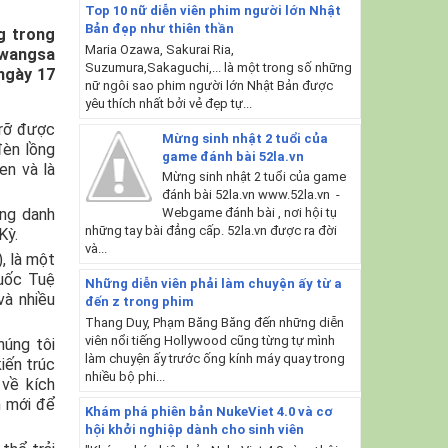
Top 10 nữ diễn viên phim người lớn Nhật
Bản đẹp như thiên thần
g trong
Maria Ozawa, Sakurai Ria,
gwangsa
Suzumura,Sakaguchi,... là một trong số những
ngày 17
nữ ngôi sao phim người lớn Nhật Bản được
yêu thích nhất bởi vẻ đẹp tự...
 rỡ được
Mừng sinh nhật 2 tuổi của
đèn lồng
game đánh bài 52la.vn
en và là
Mừng sinh nhật 2 tuổi của game
đánh bài 52la.vn www.52la.vn -
ong danh
Webgame đánh bài , nơi hội tụ
những tay bài đẳng cấp. 52la.vn được ra đời
Kỳ.
và...
, là một
đuốc Tuệ
Những diễn viên phải làm chuyện ấy từ a
và nhiều
đến z trong phim
Thang Duy, Phạm Băng Băng đến những diễn
viên nổi tiếng Hollywood cũng từng tự mình
húng tôi
làm chuyện ấy trước ống kính máy quay trong
iến trúc
nhiều bộ phi...
 về kích
n mới để
Khám phá phiên bản NukeViet 4.0 và cơ
hội khởi nghiệp dành cho sinh viên