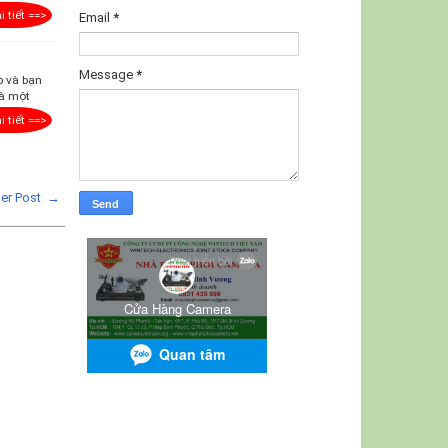
i tiết ==>
Email
*
Message
*
p và bạn
là một
i tiết ==>
der Post →