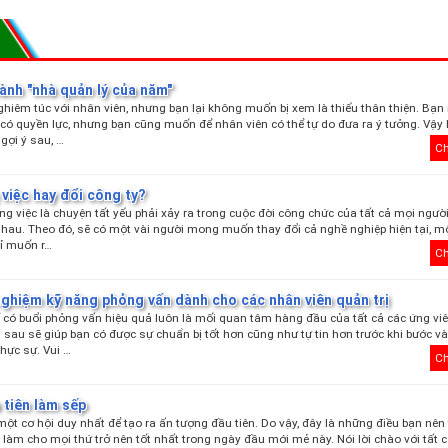
ành "nhà quản lý của năm"
iêm túc với nhân viên, nhưng bạn lại không muốn bị xem là thiếu thân thiện. Bạ
 có quyền lực, nhưng bạn cũng muốn để nhân viên có thể tự do đưa ra ý tưởng. Vậy
gợi ý sau, …
Ch
việc hay đổi công ty?
ng việc là chuyện tất yếu phải xảy ra trong cuộc đời công chức của tất cả mọi người
nhau. Theo đó, sẽ có một vài người mong muốn thay đổi cả nghề nghiệp hiện tại, m
hỉ muốn r…
Ch
nghiệm kỹ năng phỏng vấn dành cho các nhân viên quản trị
có buổi phỏng vấn hiệu quả luôn là mối quan tâm hàng đầu của tất cả các ứng viê
 sau sẽ giúp bạn có được sự chuẩn bị tốt hơn cũng như tự tin hơn trước khi bước v
hực sự. Vui …
Ch
 tiên làm sếp
một cơ hội duy nhất để tạo ra ấn tượng đầu tiên. Do vậy, đây là những điều bạn nên 
làm cho mọi thứ trở nên tốt nhất trong ngày đầu mới mẻ này. Nói lời chào với tất 