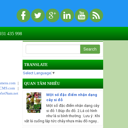
31 435 998
TRANSLATE
Select Language
▼
mera.com
|
QUAN TÂM NHIỀU
tCMS.com
|
VietNam.net
Một số đặc điểm nhận dạng
cây si đỏ
Một số đặc điểm nhận dạng cây
si đỏ 1.Búp đo đỏ. 2.Lá có hình
như lá si bình thường : Lưu ý : Khi
vặt lá cuống lập tức chảy nhựa màu đỏ ngay...