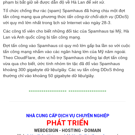
phạm bị bắt giữ sẽ được dẫn độ về Hà Lan để xét xử.
Tổ chức chống thư rác (spam) Spamhaus đã hứng chịu một đợt
tấn công mạng qua phương thức
tấn công-từ chối-dịch vụ
(DDoS)
với quy mô lớn nhất trong lịch sử Internet vào ngày 28-3.
Các công tố viên cho biết những đối tác của Spamhaus tại Mỹ, Hà
Lan và Anh quốc cũng bị tấn công mạng.
Đợt tấn công vào Spamhaus có quy mô lớn gấp ba lần so với cuộc
tấn công mạng nhắm vào các ngân hàng lớn của Mỹ năm ngoái.
Theo CloudFlare, đơn vị hỗ trợ Spamhaus chống lại đợt tấn công
vừa qua cho biết, ứớc tính nhóm tin tặc đã đổ vào Spamhaus
khoảng 300 gigabyte dữ liệu/giây. Các vụ tấn công DDoS thông
thường chỉ vào khoảng 50 gigabyte dữ liệu/giây.
------------------
------------------
NHÀ CUNG CẤP DỊCH VỤ CHUYÊN NGHIỆP
PHÁT TRIỂN
WEBDESIGN - HOSTING - DOMAIN