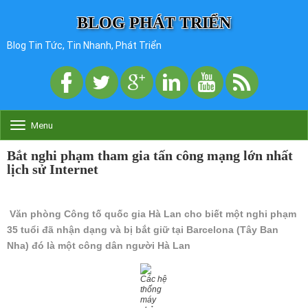
BLOG PHÁT TRIỂN
Blog Tin Tức, Tin Nhanh, Phát Triển
Menu
T
o
g
Bắt nghi phạm tham gia tấn công mạng lớn nhất
g
lịch sử Internet
l
e
n
a
Văn phòng Công tố quốc gia Hà Lan cho biết một nghi phạm
v
35 tuổi đã nhận dạng và bị bắt giữ tại Barcelona (Tây Ban
i
Nha) đó là một công dân người Hà Lan
g
a
t
Các hệ
i
thống
o
máy