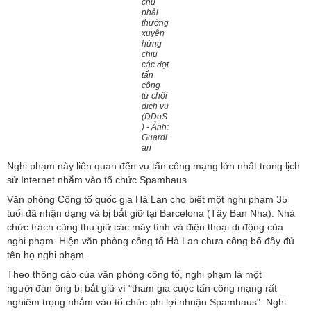
chủ
n
phải
thường
xuyên
hứng
chịu
các đợt
tấn
công
từ chối
dịch vụ
(DDoS
) - Ảnh:
Guardi
an
Nghi phạm này liên quan đến vụ tấn công mạng lớn nhất trong lịch
sử Internet nhắm vào tổ chức Spamhaus.
Văn phòng Công tố quốc gia Hà Lan cho biết một nghi phạm 35
tuổi đã nhận dạng và bị bắt giữ tại Barcelona (Tây Ban Nha). Nhà
chức trách cũng thu giữ các máy tính và điện thoại di động của
nghi phạm. Hiện văn phòng công tố Hà Lan chưa công bố đầy đủ
tên họ nghi phạm.
Theo thông cáo của văn phòng công tố, nghi phạm là một
người đàn ông bị bắt giữ vì "tham gia cuộc tấn công mạng rất
nghiêm trọng nhắm vào tổ chức phi lợi nhuận Spamhaus". Nghi