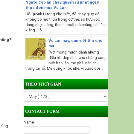
Người đẹp ăn chay quyến rũ nhất gợi ý
thực đơn mùa Vu Lan
Hồ Quỳnh Hương cho biết, đồ chay giúp cô
không có mỡ thừa trong cơ thể, sở hữu vóc
dáng nhẹ nhàng, thanh thoát mà chẳng cần ăn
kiêng. Hồ ...
không?
Vu Lan này, con viết thư cho
mẹ!
"Với mong muốn dành những
điều tốt đẹp nhất cho chúng con,
biết bao lần, mẹ phải nén chịu
trong tủi hổ. Mẹ đừng khóc nhé, vì cuộc đời ...
THEO THỜI GIAN
CONTACT FORM
Name
 cũng