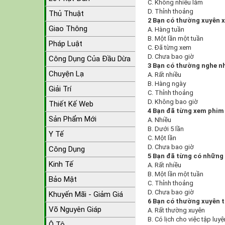
C. Không nhiều lắm
D. Thỉnh thoảng
Thủ Thuật
2 Bạn có thường xuyên 
Giao Thông
A. Hàng tuần
B. Một lần một tuần
Pháp Luật
C. Đã từng xem
D. Chưa bao giờ
Công Dụng Của Đầu Dừa
3 Bạn có thường nghe n
Chuyện Lạ
A. Rất nhiều
B. Hàng ngày
Giải Trí
C. Thỉnh thoảng
D. Không bao giờ
Thiết Kế Web
4 Bạn đã từng xem phim
Sản Phẩm Mới
A. Nhiều
B. Dưới 5 lần
Y Tế
C. Một lần
D. Chưa bao giờ
Công Dụng
5 Bạn đã từng có những
Kinh Tế
A. Rất nhiều
B. Một lần một tuần
Bảo Mật
C. Thỉnh thoảng
D. Chưa bao giờ
Khuyến Mãi - Giảm Giá
6 Bạn có thường xuyên 
Võ Nguyên Giáp
A. Rất thường xuyên
B. Có lịch cho việc tập lu
Ô Tô