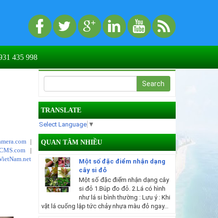
31 435 998
TRANSLATE
Select Language
▼
mera.com
|
QUAN TÂM NHIỀU
tCMS.com
|
VietNam.net
Một số đặc điểm nhận dạng
cây si đỏ
Một số đặc điểm nhận dạng cây
si đỏ 1.Búp đo đỏ. 2.Lá có hình
như lá si bình thường : Lưu ý : Khi
vặt lá cuống lập tức chảy nhựa màu đỏ ngay...