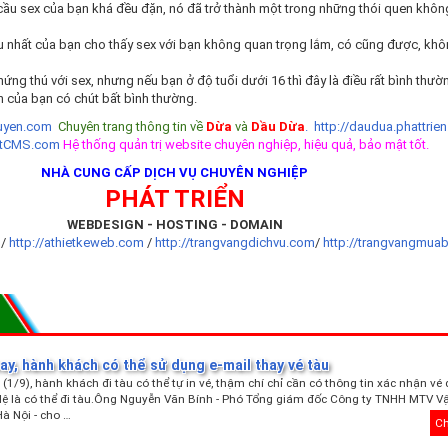
 cầu sex của bạn khá đều đặn, nó đã trở thành một trong những thói quen khôn
iều nhất của bạn cho thấy sex với bạn không quan trọng lắm, có cũng được, kh
ứng thú với sex, nhưng nếu bạn ở độ tuổi dưới 16 thì đây là điều rất bình thư
ính của bạn có chút bất bình thường.
yen.com
Chuyên trang thông tin về
Dừa
và
Dầu Dừa
.
http://daudua.phattrien
etCMS.com
Hệ thống quản trị website chuyên nghiệp, hiệu quả, bảo mật tốt.
NHÀ CUNG CẤP DỊCH VỤ CHUYÊN NGHIỆP
PHÁT TRIỂN
WEBDESIGN - HOSTING - DOMAIN
t
/
http://athietkeweb.com
/
http://trangvangdichvu.com
/
http://trangvangmua
y, hành khách có thể sử dụng e-mail thay vé tàu
(1/9), hành khách đi tàu có thể tự in vé, thậm chí chỉ cần có thông tin xác nhận vé
lệ là có thể đi tàu.Ông Nguyễn Văn Bính - Phó Tổng giám đốc Công ty TNHH MTV Vậ
à Nội - cho …
Ch