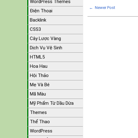
WordPress Themes
← Newer Post
Điện Thoại
Backlink
CSS3
Cây Lược Vàng
Dịch Vụ Vệ Sinh
HTML5
Hoa Hau
Hội Thảo
Mẹ Và Bé
Mã Màu
Mỹ Phẩm Từ Dầu Dừa
Themes
Thể Thao
WordPress