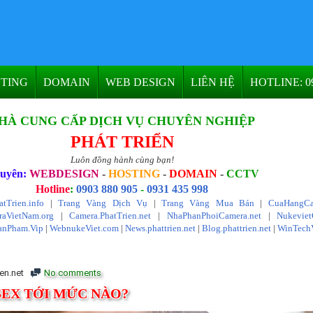
TING
DOMAIN
WEB DESIGN
LIÊN HỆ
HOTLINE: 09
HÀ CUNG CẤP DỊCH VỤ CHUYÊN NGHIỆP
PHÁT TRIỂN
Luôn đồng hành cùng bạn!
uyên:
WEBDESIGN
-
HOSTING
-
DOMAIN
-
CCTV
Hotline
:
0903 880 905
-
0931 435 998
atTrien.info
|
Trang Vàng Dịch Vụ
|
Trang Vàng Mua Bán
|
CuaHangCa
aVietNam.org
|
Camera.PhatTrien.net
|
NhaPhanPhoiCamera.net
|
Nukevie
anPham.Vip
|
WebnukeViet.com
|
News.phattrien.net
|
Blog.phattrien.net
|
WinTech
en.net
No comments
SEX TỚI MỨC NÀO?