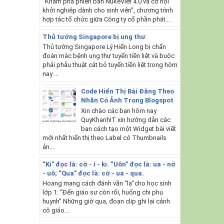
"Khám phá phiên bản NukeViet 4.0 và cơ hội
khởi nghiêp dành cho sinh viên", chương trình
hợp tác tổ chức giữa Công ty cổ phần phát...
Thủ tướng Singapore bị ung thư
Thủ tướng Singapore Lý Hiển Long bị chẩn
đoán mắc bệnh ung thư tuyến tiền liệt và buộc
phải phẫu thuật cắt bỏ tuyến tiền liệt trong hôm
nay ...
Code Hiển Thị Bài Đăng Theo
Nhãn Có Ảnh Trong Blogspot
Xin chào các bạn hôm nay
QuyKhanhIT xin hướng dẫn các
bạn cách tạo một Widget bài viết
mới nhất hiển thị theo Label có Thumbnails
ản...
“Ki” đọc là: cờ - i - ki. “Uôn” đọc là: ua - nờ
- uô; “Qua” đọc là: cờ - ua - qua.
Hoang mang cách đánh vần “lạ”cho học sinh
lớp 1: “Đến giáo sư còn rối, huống chi phụ
huynh” Những giờ qua, đoạn clip ghi lại cảnh
cô giáo...