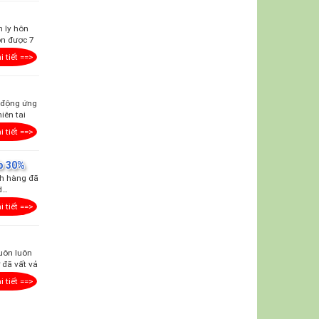
h ly hôn
ôn được 7
i tiết ==>
ủ động ứng
iên tai
i tiết ==>
b 30%
ch hàng đã
 d…
i tiết ==>
uôn luôn
 đã vất vả
i tiết ==>