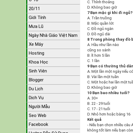
C. Thỉnh thoảng
D. Không bao giờ
20/11
7 Bạn mặc gì khi đi ngủ?
Giới Tính
A. Trần truồng
B. Mặc quần lót
Mưa Lũ
C. Đồ ngủ ngắn
D. Đồ ngủ dài
Ngày Nhà Giáo Việt Nam
8 Trong phòng thay đồ 
Xe Máy
A. Hầu như lần nào
cũng so sánh
Hosting
B. Ít hơn 5 lần
C. 1 lần
Khoa Học
9 Bạn có thường thủ dâ
Sinh Viên
A. Một lần một ngày nếu có
B. Vài lần một tuần
Blogger
C. Một hoặc hai lần một tu
D. Không bao giờ
Du Lịch
10 Bạn bao nhiều tuổi?
Dịch Vụ
A. 30+
B. 22 - 29 tuổi
Người Mẫu
C. 17 - 21 tuổi
D. Nhỏ hơn hoặc bằng 16
Seo Web
Kết quả
Facebook
- Nếu bạn chọn nhiều câu A
không tốt lắm nếu bạn còn