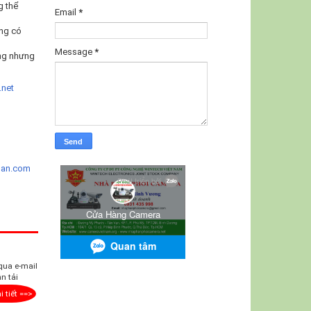
g thể
Email
*
ông có
Message
*
ờng nhưng
.net
ban.com
 qua e-mail
n tải
i tiết ==>