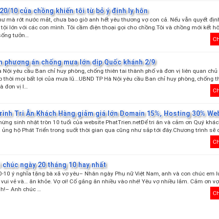
0/10 của chồng khiến tôi từ bỏ ý định ly hôn
thư mà rớt nước mắt, chưa bao giờ anh hết yêu thương vợ con cả. Nếu vẫn quyết địn
có tội lớn với các con mình. Tôi cầm điện thoại gọi cho chồng.Tôi và chồng mới kết h
sống tưởn…
Ch
ên phương án chống mưa lớn dịp Quốc khánh 2/9
Nội yêu cầu Ban chỉ huy phòng, chống thiên tai thành phố và đơn vị liên quan ch
kịp thời mọi bất lợi của mưa lũ...UBND TP Hà Nội yêu cầu Ban chỉ huy phòng, chống th
à đơn vị l…
Ch
rình Tri Ân Khách Hàng giảm giá lớn Domain 15%, Hosting 30% We
ừng sinh nhật tròn 10 tuổi của website PhatTrien.netĐể tri ân và cảm ơn Quý khá
à ủng hộ Phát Triển trong suốt thời gian qua cũng như sắp tới đây.Chương trình sẽ
Ch
 chúc ngày 20 tháng 10 hay nhất
-10 ý nghĩa tặng bà xã vợ yêu– Nhân ngày Phụ nữ Việt Nam, anh và con chúc em l
vui vẻ và… ăn khỏe. Vợ ơi! Cố gắng ăn nhiều vào nhé! Yêu vợ nhiều lắm. Cảm ơn vợ
nh!– Anh chúc …
Ch