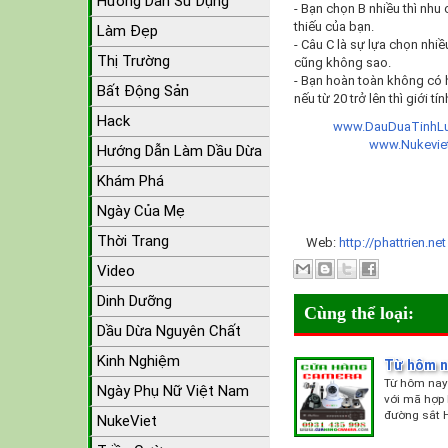
Hướng Dẫn Sử Dụng
- Bạn chọn B nhiều thì nhu
thiếu của bạn.
Làm Đẹp
- Câu C là sự lựa chọn nh
Thị Trường
cũng không sao.
- Bạn hoàn toàn không có h
Bất Động Sản
nếu từ 20 trở lên thì giới t
Hack
www.DauDuaTinhLu
www.Nukevi
Hướng Dẫn Làm Dầu Dừa
Khám Phá
Ngày Của Mẹ
Thời Trang
Web:
http://phattrien.ne
Video
Dinh Dưỡng
Cùng thể loại:
Dầu Dừa Nguyên Chất
Kinh Nghiệm
Từ hôm na
Từ hôm nay 
Ngày Phụ Nữ Việt Nam
với mã hợp 
đường sắt H
NukeViet