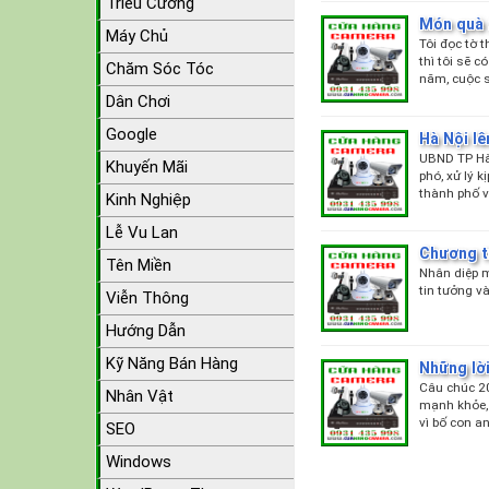
Triều Cường
Món quà 2
Máy Chủ
Tôi đọc tờ 
thì tôi sẽ 
Chăm Sóc Tóc
năm, cuộc 
Dân Chơi
Google
Hà Nội l
UBND TP Hà 
Khuyến Mãi
phó, xử lý 
thành phố v
Kinh Nghiệp
Lễ Vu Lan
Chương t
Tên Miền
Nhân diệp m
tin tưởng v
Viễn Thông
Hướng Dẫn
Kỹ Năng Bán Hàng
Những lời
Câu chúc 20
Nhân Vật
mạnh khỏe, 
vì bố con a
SEO
Windows