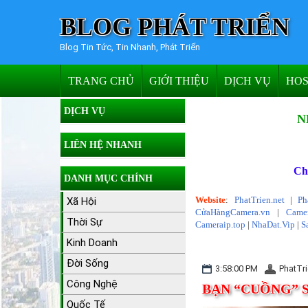
BLOG PHÁT TRIỂN
Blog Tin Tức, Tin Nhanh, Phát Triển
TRANG CHỦ
GIỚI THIỆU
DỊCH VỤ
HOS
DỊCH VỤ
N
LIÊN HỆ NHANH
Ch
DANH MỤC CHÍNH
Website
:
PhatTrien.net
|
Ph
Xã Hội
CửaHàngCamera.vn
|
Camer
Thời Sự
Cameraip.top
|
NhaDat.Vip
|
S
Kinh Doanh
Đời Sống
3:58:00 PM
PhatTri
Công Nghệ
BẠN “CUỒNG” 
Quốc Tế