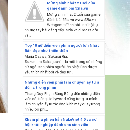
Mừng sinh nhật 2 tuổi của
game đánh bài 52la.vn
Mừng sinh nhật 2 tuổi của game
đánh bài 52la.vn www.52la.vn -
Webgame đánh bài , nơi hội tụ
những tay bài đẳng cấp. 52la.vn được ra đời
và...
Top 10 nữ diễn viên phim người lớn Nhật
Bản đẹp như thiên thần
Maria Ozawa, Sakurai Ria,
Suzumura,Sakaguchi,... là một trong số những
nữ ngôi sao phim người lớn Nhật Bản được
yêu thích nhất bởi vẻ đẹp tự...
Những diễn viên phải làm chuyện ấy từ a
đến z trong phim
Thang Duy, Phạm Băng Băng đến những diễn
viên nổi tiếng Hollywood cũng từng tự mình
làm chuyện ấy trước ống kính máy quay trong
nhiều bộ phi...
Khám phá phiên bản NukeViet 4.0 và cơ
hội khởi nghiệp dành cho sinh viên