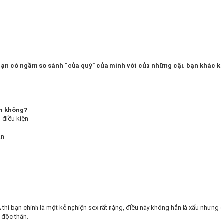
bạn có ngầm so sánh “của quý” của mình với của những cậu bạn khác 
m không?
 điều kiện
ần
 thì bạn chính là một kẻ nghiện sex rất nặng, điều này không hẳn là xấu nhưng
 độc thân.