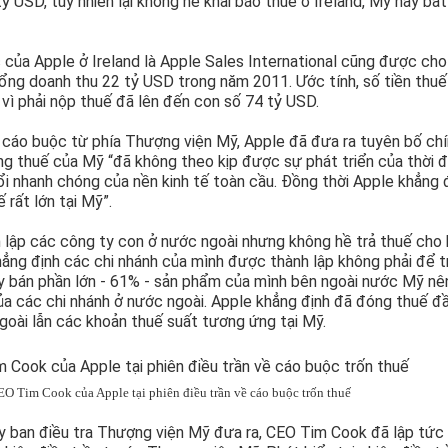
 USD, tuy nhiên lại không hề khai báo thuế ở Ireland, Mỹ hay bất
của Apple ở Ireland là Apple Sales International cũng được cho 
ổng doanh thu 22 tỷ USD trong năm 2011. Ước tính, số tiền thu
 vì phải nộp thuế đã lên đến con số 74 tỷ USD.
c cáo buộc từ phía Thượng viện Mỹ, Apple đã đưa ra tuyên bố ch
ng thuế của Mỹ “đã không theo kịp được sự phát triển của thời đ
ổi nhanh chóng của nền kinh tế toàn cầu. Đồng thời Apple khẳng 
 rất lớn tại Mỹ”.
 lập các công ty con ở nước ngoài nhưng không hề trả thuế cho 
hẳng định các chi nhánh của mình được thành lập không phải để t
ty bán phần lớn - 61% - sản phẩm của mình bên ngoài nước Mỹ nê
của các chi nhánh ở nước ngoài. Apple khẳng định đã đóng thuế đ
ngoài lẫn các khoản thuế suất tương ứng tại Mỹ.
O Tim Cook của Apple tại phiên điều trần về cáo buộc trốn thuế
y ban điều tra Thượng viện Mỹ đưa ra, CEO Tim Cook đã lập tức 