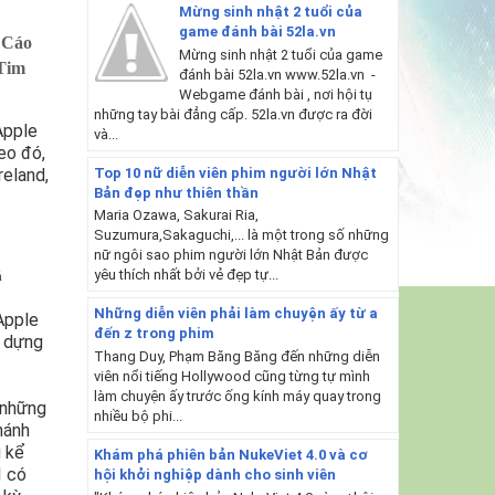
Mừng sinh nhật 2 tuổi của
game đánh bài 52la.vn
 Cáo
Mừng sinh nhật 2 tuổi của game
Tim
đánh bài 52la.vn www.52la.vn -
Webgame đánh bài , nơi hội tụ
những tay bài đẳng cấp. 52la.vn được ra đời
Apple
và...
eo đó,
Top 10 nữ diễn viên phim người lớn Nhật
reland,
Bản đẹp như thiên thần
Maria Ozawa, Sakurai Ria,
Suzumura,Sakaguchi,... là một trong số những
nữ ngôi sao phim người lớn Nhật Bản được
yêu thích nhất bởi vẻ đẹp tự...
ả
Những diễn viên phải làm chuyện ấy từ a
Apple
đến z trong phim
h dựng
Thang Duy, Phạm Băng Băng đến những diễn
viên nổi tiếng Hollywood cũng từng tự mình
làm chuyện ấy trước ống kính máy quay trong
 những
nhiều bộ phi...
hánh
g kể
Khám phá phiên bản NukeViet 4.0 và cơ
I có
hội khởi nghiệp dành cho sinh viên