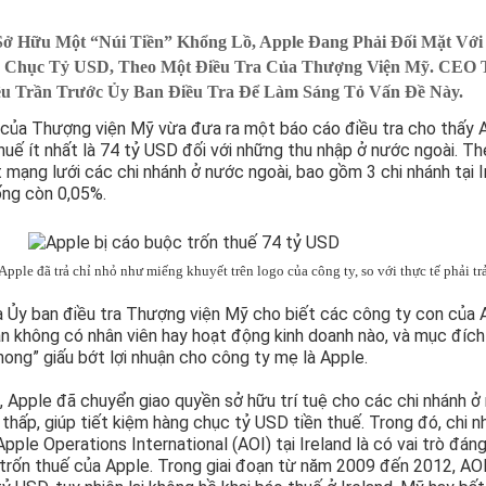
Sở Hữu Một “núi Tiền” Khổng Lồ, Apple Đang Phải Đối Mặt Với
 Chục Tỷ USD, Theo Một Điều Tra Của Thượng Viện Mỹ. CEO 
ều Trần Trước Ủy Ban Điều Tra Để Làm Sáng Tỏ Vấn Đề Này.
 của Thượng viện Mỹ vừa đưa ra một báo cáo điều tra cho thấy 
thuế ít nhất là 74 tỷ USD đối với những thu nhập ở nước ngoài. Th
mạng lưới các chi nhánh ở nước ngoài, bao gồm 3 chi nhánh tại I
ống còn 0,05%.
pple đã trả chỉ nhỏ như miếng khuyết trên logo của công ty, so với thực tế phải tr
a Ủy ban điều tra Thượng viện Mỹ cho biết các công ty con của 
n không có nhân viên hay hoạt động kinh doanh nào, và mục đíc
hong” giấu bớt lợi nhuận cho công ty mẹ là Apple.
, Apple đã chuyển giao quyền sở hữu trí tuệ cho các chi nhánh ở
 thấp, giúp tiết kiệm hàng chục tỷ USD tiền thuế. Trong đó, chi n
pple Operations International (AOI) tại Ireland là có vai trò đán
trốn thuế của Apple. Trong giai đoạn từ năm 2009 đến 2012, AO