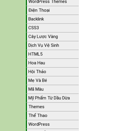
WordPress Themes
Điện Thoại
Backlink
CSS3
Cây Lược Vàng
Dịch Vụ Vệ Sinh
HTML5
Hoa Hau
Hội Thảo
Mẹ Và Bé
Mã Màu
Mỹ Phẩm Từ Dầu Dừa
Themes
Thể Thao
WordPress