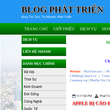
BLOG PHÁT TRIỂN
Blog Tin Tức, Tin Nhanh, Phát Triển
TRANG CHỦ
GIỚI THIỆU
DỊCH VỤ
HOS
DỊCH VỤ
N
LIÊN HỆ NHANH
Ch
DANH MỤC CHÍNH
Website
:
PhatTrien.net
|
Ph
Xã Hội
CửaHàngCamera.vn
|
Camer
Thời Sự
Cameraip.top
|
NhaDat.Vip
|
S
Kinh Doanh
Đời Sống
9:17:00 PM
PhatTri
Công Nghệ
APPLE BỊ CÁO 
Quốc Tế