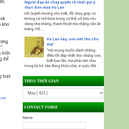
ần,
Người đẹp ăn chay quyến rũ nhất gợi ý
thực đơn mùa Vu Lan
Hồ Quỳnh Hương cho biết, đồ chay giúp cô
ook
không có mỡ thừa trong cơ thể, sở hữu vóc
dáng nhẹ nhàng, thanh thoát mà chẳng cần ăn
o kho
kiêng. Hồ ...
Vu Lan này, con viết thư cho
hượng
mẹ!
”.
"Với mong muốn dành những
 trốn
điều tốt đẹp nhất cho chúng con,
ng để
biết bao lần, mẹ phải nén chịu
trong tủi hổ. Mẹ đừng khóc nhé, vì cuộc đời ...
g loạt
THEO THỜI GIAN
.net
CONTACT FORM
Name