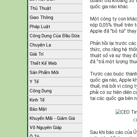
doanh thu khoảng 30 tỷ
quốc gia nào khác.
Thủ Thuật
Giao Thông
Một công ty con khác 
nộp 0,05% thuế trên t
Pháp Luật
Apple đã "bỏ túi" thay
Công Dụng Của Đầu Dừa
Phản hồi lại trước cá
Chuyện Lạ
thức, cho rằng hệ thố
Giải Trí
thuật số và sự thay đ
đã “trả một lượng thuế
Thiết Kế Web
Sản Phẩm Mới
Trước cáo buộc thành
quốc gia nào, Apple k
Y Tế
thuế, mà bởi vì công 
Công Dụng
phải có sự hiện diện 
tại các quốc gia bên 
Kinh Tế
Bảo Mật
Khuyến Mãi - Giảm Giá
CE
Võ Nguyên Giáp
Sau khi báo cáo của Ủ
Ô Tô