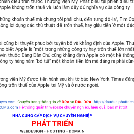
hiên điều trần trước Thượng viện Mỹ. Phát biểu tại phiên điều tr
pple không trốn thuế và luôn làm đầy đủ nghĩa vụ của công ty.
 những khoản thuế mà chúng tôi phải chịu, đến tưng đô-la”, Tim C
hông lợi dụng các thủ thuật để trốn thuế, hay giấu tiền ‘ở một đả
 ai cũng bị thuyết phục bởi tuyên bố và khẳng định của Apple. T
ho biết Apple là “một trong những công ty hay trốn thuế lớn nhất
Levin thuộc Đảng Dân Chủ cũng khẳng định Apple có một hệ thống
 công ty hàng năm “bỏ túi” một khoản tiền lớn mà đáng ra phải dù
ượng viện Mỹ được tiến hành sau khi tờ báo New York Times đăn
động trốn thuế của Apple tại Mỹ và ở nước ngoài.
yen.com
Chuyên trang thông tin về
Dừa
và
Dầu Dừa
.
http://daudua.phattrien
etCMS.com
Hệ thống quản trị website chuyên nghiệp, hiệu quả, bảo mật tốt.
NHÀ CUNG CẤP DỊCH VỤ CHUYÊN NGHIỆP
PHÁT TRIỂN
WEBDESIGN - HOSTING - DOMAIN