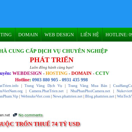
TING
DOMAIN
WEB DESIGN
LIÊN HỆ
HOTLINE: 09
HÀ CUNG CẤP DỊCH VỤ CHUYÊN NGHIỆP
PHÁT TRIỂN
Luôn đồng hành cùng bạn!
uyên:
WEBDESIGN
-
HOSTING
-
DOMAIN
-
CCTV
Hotline
:
0903 880 905
-
0931 435 998
atTrien.info
|
Trang Vàng Dịch Vụ
|
Trang Vàng Mua Bán
|
CuaHangCa
aVietNam.org
|
Camera.PhatTrien.net
|
NhaPhanPhoiCamera.net
|
Nukevie
anPham.Vip
|
WebnukeViet.com
|
News.phattrien.net
|
Blog.phattrien.net
|
WinTech
en.net
No comments
BUỘC TRỐN THUẾ 74 TỶ USD