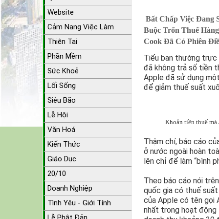
Website
Bất Chấp Việc Đang 
Cảm Nang Việc Làm
Buộc Trốn Thuế Hàng
Thiên Tai
Cook Đã Có Phiên Đi
Phần Mềm
Tiểu ban thường trực
đã không trả số tiền 
Sức Khoẻ
Apple đã sử dụng một 
Lối Sống
để giảm thuế suất xu
Siêu Bão
Lễ Hội
Khoản tiền thuế mà A
Văn Hoá
Thậm chí, báo cáo củ
Kiến Thức
ở nước ngoài hoàn toà
Giáo Dục
lên chỉ để làm “bình p
20/10
Theo báo cáo nói trên
Doanh Nghiệp
quốc gia có thuế suất
của Apple có tên gọi A
Tình Yêu - Giới Tính
nhất trong hoạt động 
Lễ Phật Đản