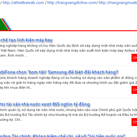
t
/
http://athietkeweb.com
/
http://trangvangdichvu.com
/
http://trangvangmua
chế tạo linh kiện máy bay
ng nghiệp hàng không vũ trụ Hàn Quốc dự định sẽ xây dựng một nhà máy sản xuất
 Việt Nam. Hàn Quốc sẽ xây dựng một nhà máy sản xuất linh kiện máy bay Airbus 
 Nam. Ảnh minh …
Ch
obiFone chọn ‘bom tấn’ Samsung để biệt đãi khách hàng?
one, khách hàng doanh nghiệp đang có xu hướng sử dụng các sản phẩm di động 
g việc và giải trí hàng ngày nên hãng này đã đưa ra chương trình ưu đãi giảm giá
ày khi mua điện th…
Ch
trị tài sản nhà nước vượt 865 nghìn tỷ đồng
 hình quản lý, sử dụng tài sản nhà nước, nhưng báo cáo của Chính phủ gửi Quốc hộ
do Bộ trưởng Bộ Tài chính ký như thường lệ mà do Bộ trưởng Kế hoạch và Đầu tư t
ướng ký. Chí…
Ch
ưởng Tài chính: Không kiềm chế chi, sẽ vỡ “túi tiền quốc gia”