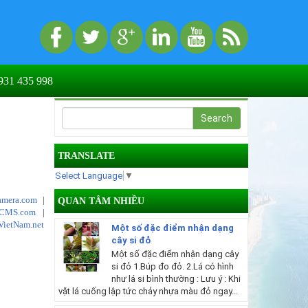
31 435 998
TRANSLATE
Select Language
▼
mera.com
|
QUAN TÂM NHIỀU
tCMS.com
|
VietNam.net
Một số đặc điểm nhận dạng
cây si đỏ
Một số đặc điểm nhận dạng cây
si đỏ 1.Búp đo đỏ. 2.Lá có hình
như lá si bình thường : Lưu ý : Khi
vặt lá cuống lập tức chảy nhựa màu đỏ ngay...