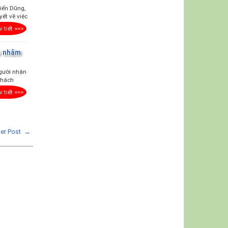
iến Dũng,
ết về việc
i tiết ==>
s nhằm
người nhận
khách
i tiết ==>
der Post →