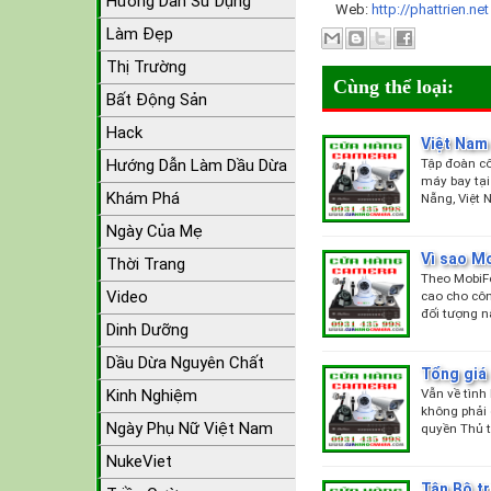
Hướng Dẫn Sử Dụng
Web:
http://phattrien.ne
Làm Đẹp
Thị Trường
Cùng thể loại:
Bất Động Sản
Hack
Việt Nam 
Tập đoàn cô
Hướng Dẫn Làm Dầu Dừa
máy bay tại
Khám Phá
Nẵng, Việt
Ngày Của Mẹ
Vì sao M
Thời Trang
Theo MobiF
Video
cao cho côn
đối tượng n
Dinh Dưỡng
Dầu Dừa Nguyên Chất
Tổng giá 
Vẫn về tình
Kinh Nghiệm
không phải 
Ngày Phụ Nữ Việt Nam
quyền Thủ t
NukeViet
Tân Bộ tr