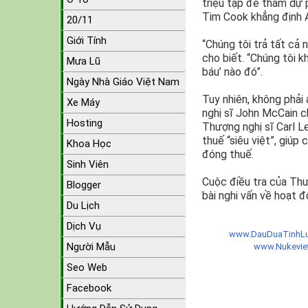
triệu tập để tham dự p
Tim Cook khẳng định A
20/11
Giới Tính
“Chúng tôi trả tất cả
cho biết. “Chúng tôi k
Mưa Lũ
báu’ nào đó”.
Ngày Nhà Giáo Việt Nam
Tuy nhiên, không phải
Xe Máy
nghị sĩ John McCain c
Hosting
Thượng nghị sĩ Carl 
thuế “siêu việt”, giúp
Khoa Học
đóng thuế.
Sinh Viên
Cuộc điều tra của Th
Blogger
bài nghi vấn về hoạt 
Du Lịch
Dịch Vụ
www.DauDuaTinhLu
Người Mẫu
www.Nukevi
Seo Web
Facebook