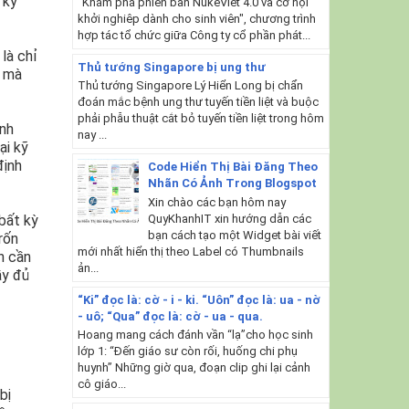
 kỳ
"Khám phá phiên bản NukeViet 4.0 và cơ hội
khởi nghiêp dành cho sinh viên", chương trình
hợp tác tổ chức giữa Công ty cổ phần phát...
là chỉ
Thủ tướng Singapore bị ung thư
ế mà
Thủ tướng Singapore Lý Hiển Long bị chẩn
đoán mắc bệnh ung thư tuyến tiền liệt và buộc
phải phẫu thuật cắt bỏ tuyến tiền liệt trong hôm
ính
nay ...
ại kỹ
định
Code Hiển Thị Bài Đăng Theo
Nhãn Có Ảnh Trong Blogspot
Xin chào các bạn hôm nay
QuyKhanhIT xin hướng dẫn các
bất kỳ
bạn cách tạo một Widget bài viết
rốn
mới nhất hiển thị theo Label có Thumbnails
n cần
ản...
ầy đủ
“Ki” đọc là: cờ - i - ki. “Uôn” đọc là: ua - nờ
- uô; “Qua” đọc là: cờ - ua - qua.
Hoang mang cách đánh vần “lạ”cho học sinh
lớp 1: “Đến giáo sư còn rối, huống chi phụ
huynh” Những giờ qua, đoạn clip ghi lại cảnh
cô giáo...
bị