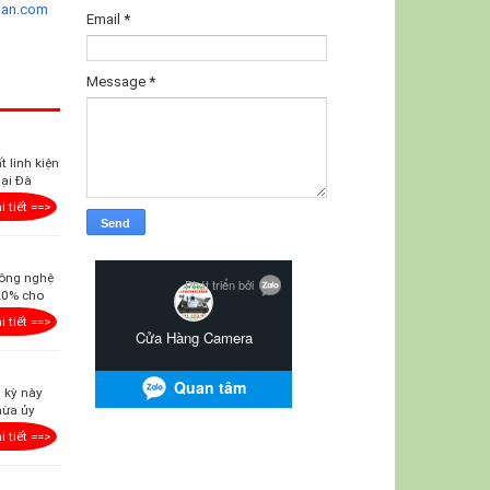
ban.com
Email
*
Message
*
 linh kiện
tại Đà
i tiết ==>
công nghệ
 20% cho
i tiết ==>
i kỳ này
hừa ủy
i tiết ==>