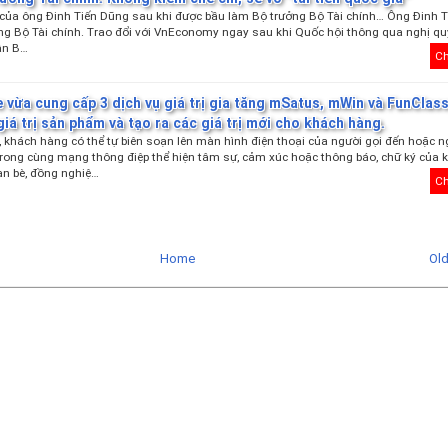
của ông Đinh Tiến Dũng sau khi được bầu làm Bộ trưởng Bộ Tài chính… Ông Đinh T
ng Bộ Tài chính. Trao đổi với VnEconomy ngay sau khi Quốc hội thông qua nghị quy
ân B…
Ch
 vừa cung cấp 3 dịch vụ giá trị gia tăng mSatus, mWin và FunClas
giá trị sản phẩm và tạo ra các giá trị mới cho khách hàng.
 khách hàng có thể tự biên soạn lên màn hình điện thoại của người gọi đến hoặc 
trong cùng mạng thông điệp thể hiện tâm sự, cảm xúc hoặc thông báo, chữ ký của 
ạn bè, đồng nghiệ…
Ch
Home
Ol