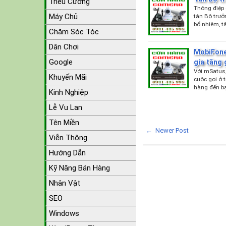
Triều Cường
Thông điệp 
Máy Chủ
tân Bộ trưở
bổ nhiệm, t
Chăm Sóc Tóc
Dân Chơi
MobiFone
Google
gia tăng 
Với mSatus,
Khuyến Mãi
cuộc gọi ở 
hàng đến b
Kinh Nghiệp
Lễ Vu Lan
Tên Miền
← Newer Post
Viễn Thông
Hướng Dẫn
Kỹ Năng Bán Hàng
Nhân Vật
SEO
Windows