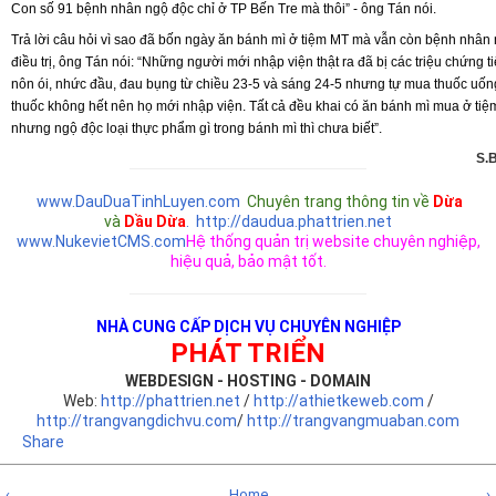
n
Con số 91 bệnh nhân ngộ độc chỉ ở TP Bến Tre mà thôi” - ông Tán nói.
Trả lời câu hỏi vì sao đã bốn ngày ăn bánh mì ở tiệm MT mà vẫn còn bệnh nhân
điều trị, ông Tán nói: “Những người mới nhập viện thật ra đã bị các triệu chứng t
nôn ói, nhức đầu, đau bụng từ chiều 23-5 và sáng 24-5 nhưng tự mua thuốc uố
thuốc không hết nên họ mới nhập viện. Tất cả đều khai có ăn bánh mì mua ở tiệ
nhưng ngộ độc loại thực phẩm gì trong bánh mì thì chưa biết”.
S.B
www.DauDuaTinhLuyen.com
Chuyên trang thông tin về
Dừa
và
Dầu Dừa
.
http://daudua.phattrien.net
www.NukevietCMS.com
Hệ thống quản trị website chuyên nghiệp,
hiệu quả, bảo mật tốt.
NHÀ CUNG CẤP DỊCH VỤ CHUYÊN NGHIỆP
PHÁT TRIỂN
WEBDESIGN - HOSTING - DOMAIN
Web:
http://phattrien.net
/
http://athietkeweb.com
/
http://trangvangdichvu.com
/
http://trangvangmuaban.com
Share
‹
Home
›