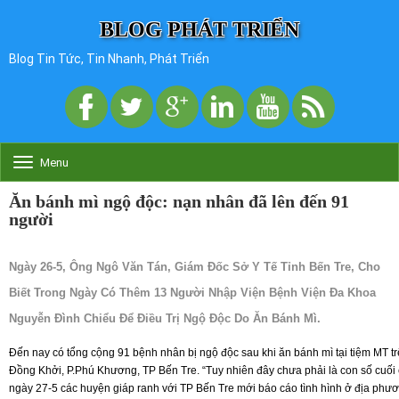
BLOG PHÁT TRIỂN
Blog Tin Tức, Tin Nhanh, Phát Triển
Menu
T
o
g
Ăn bánh mì ngộ độc: nạn nhân đã lên đến 91
g
người
l
e
n
Ngày 26-5, Ông Ngô Văn Tán, Giám Đốc Sở Y Tế Tỉnh Bến Tre, Cho
a
v
Biết Trong Ngày Có Thêm 13 Người Nhập Viện Bệnh Viện Đa Khoa
i
Nguyễn Đình Chiểu Để Điều Trị Ngộ Độc Do Ăn Bánh Mì.
g
a
Đến nay có tổng cộng 91 bệnh nhân bị ngộ độc sau khi ăn bánh mì tại tiệm MT 
t
Đồng Khởi, P.Phú Khương, TP Bến Tre. “Tuy nhiên đây chưa phải là con số cuối 
i
o
ngày 27-5 các huyện giáp ranh với TP Bến Tre mới báo cáo tình hình ở địa phư