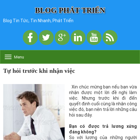
BLOG PHÁT TRIỂN
Blog Tin Tức, Tin Nhanh, Phát Triển
Menu
T
o
g
Tự hỏi trước khi nhận việc
g
l
e
Xin chúc mừng bạn nếu bạn vừa
n
nhận được một lời đề nghị làm
a
việc. Nhưng trước khi đi đến
v
quyết định cuối cùng là nhận công
i
việc đó, bạn nên trả lời những câu
g
hỏi sau đây.
a
t
Bạn có được trả lương xứng
i
đáng không?
o
So với lương của những người