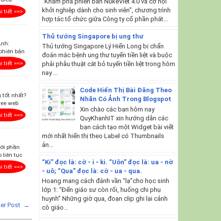
"Khám phá phiên bản NukeViet 4.0 và cơ hội
khởi nghiêp dành cho sinh viên", chương trình
i tiết ==>
hợp tác tổ chức giữa Công ty cổ phần phát...
Thủ tướng Singapore bị ung thư
Ảnh:
Thủ tướng Singapore Lý Hiển Long bị chẩn
 phiên bản
đoán mắc bệnh ung thư tuyến tiền liệt và buộc
i tiết ==>
phải phẫu thuật cắt bỏ tuyến tiền liệt trong hôm
nay ...
Code Hiển Thị Bài Đăng Theo
 tốt nhất?
Nhãn Có Ảnh Trong Blogspot
ree web
Xin chào các bạn hôm nay
i tiết ==>
QuyKhanhIT xin hướng dẫn các
bạn cách tạo một Widget bài viết
mới nhất hiển thị theo Label có Thumbnails
ản...
với phần
 liên tục
“Ki” đọc là: cờ - i - ki. “Uôn” đọc là: ua - nờ
i tiết ==>
- uô; “Qua” đọc là: cờ - ua - qua.
Hoang mang cách đánh vần “lạ”cho học sinh
lớp 1: “Đến giáo sư còn rối, huống chi phụ
huynh” Những giờ qua, đoạn clip ghi lại cảnh
der Post →
cô giáo...