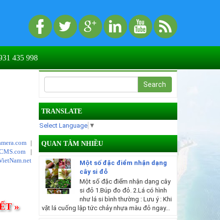
31 435 998
TRANSLATE
Select Language
▼
mera.com
|
QUAN TÂM NHIỀU
tCMS.com
|
VietNam.net
Một số đặc điểm nhận dạng
cây si đỏ
Một số đặc điểm nhận dạng cây
si đỏ 1.Búp đo đỏ. 2.Lá có hình
như lá si bình thường : Lưu ý : Khi
ẾT »
vặt lá cuống lập tức chảy nhựa màu đỏ ngay...