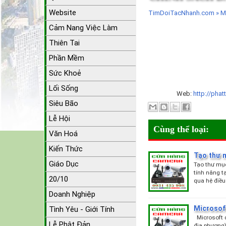
Website
TimDoiTacNhanh.com » Mua 
Cảm Nang Việc Làm
Thiên Tai
Phần Mềm
Sức Khoẻ
Lối Sống
Web:
http://phat
Siêu Bão
Lễ Hội
Cùng thể loại:
Văn Hoá
Kiến Thức
Tạo thư 
Giáo Dục
Tạo thư mục
tính năng t
20/10
qua hệ điều
Doanh Nghiệp
Microsof
Tình Yêu - Giới Tính
Microsoft đ
Lễ Phật Đản
địa phương)