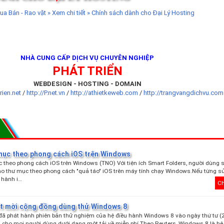
Bán - Rao vặt » Xem chi tiết » Chính sách dành cho Đại Lý Hosting
NHÀ CUNG CẤP DỊCH VỤ CHUYÊN NGHIỆP
PHÁT TRIỂN
WEBDESIGN - HOSTING - DOMAIN
trien.net
/
http://P.net.vn
/
http://athietkeweb.com
/
http://trangvangdichvu.com
mục theo phong cách iOS trên Windows
 theo phong cách iOS trên Windows (TNO) Với tiện ích Smart Folders, người dùng 
ạo thư mục theo phong cách "quả táo" iOS trên máy tính chạy Windows.Nếu từng s
 hành i…
Ch
t mời cộng đồng dùng thử Windows 8
ã phát hành phiên bản thử nghiệm của hệ điều hành Windows 8 vào ngày thứ tư (2
 cho mọi người dùng dưới dạng một tải về miễn phí.Theo Reuters, Windows 8 là hệ