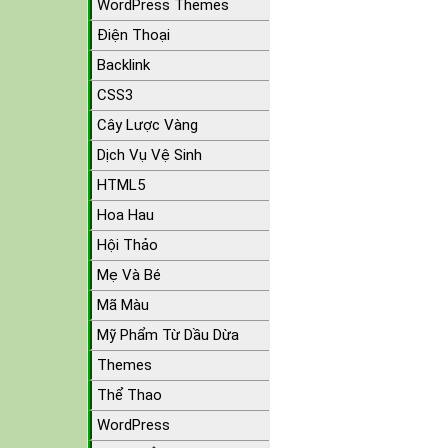
WordPress Themes
Điện Thoại
Backlink
CSS3
Cây Lược Vàng
Dịch Vụ Vệ Sinh
HTML5
Hoa Hau
Hội Thảo
Mẹ Và Bé
Mã Màu
Mỹ Phẩm Từ Dầu Dừa
Themes
Thể Thao
WordPress