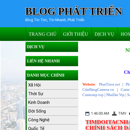
BLOG PHÁT TRIỂN
Blog Tin Tức, Tin Nhanh, Phát Triển
TRANG CHỦ
GIỚI THIỆU
DỊCH VỤ
HOS
DỊCH VỤ
N
LIÊN HỆ NHANH
Ch
DANH MỤC CHÍNH
Website
:
PhatTrien.net
|
Ph
Xã Hội
CửaHàngCamera.vn
|
Camer
Thời Sự
Cameraip.top
|
NhaDat.Vip
|
S
Kinh Doanh
Đời Sống
1:46:00 AM
TMV
Công Nghệ
TIMDOITACNHAN
CHÍNH SÁCH D
Quốc Tế