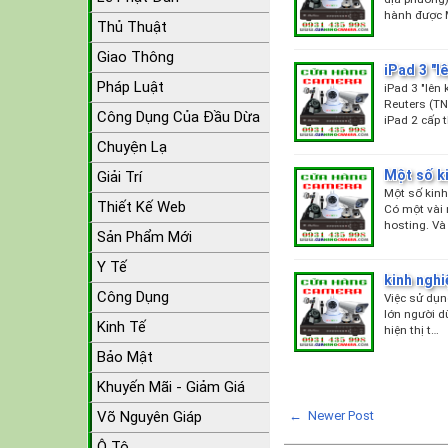
hành được 
Thủ Thuật
Giao Thông
iPad 3 "l
Pháp Luật
iPad 3 "lên
Reuters (TN
Công Dụng Của Đầu Dừa
iPad 2 cấp 
Chuyện Lạ
Một số k
Giải Trí
Một số kinh
Thiết Kế Web
Có một vài 
hosting. Và
Sản Phẩm Mới
Y Tế
kinh nghi
Công Dụng
Việc sử dụn
lớn người d
Kinh Tế
hiện thị t…
Bảo Mật
Khuyến Mãi - Giảm Giá
← Newer Post
Võ Nguyên Giáp
Ô Tô