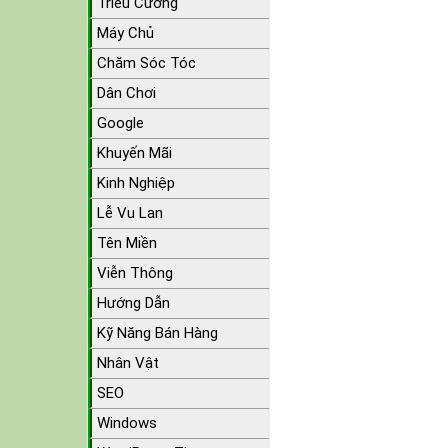
Triều Cường
Máy Chủ
Chăm Sóc Tóc
Dân Chơi
Google
Khuyến Mãi
Kinh Nghiệp
Lễ Vu Lan
Tên Miền
Viễn Thông
Hướng Dẫn
Kỹ Năng Bán Hàng
Nhân Vật
SEO
Windows