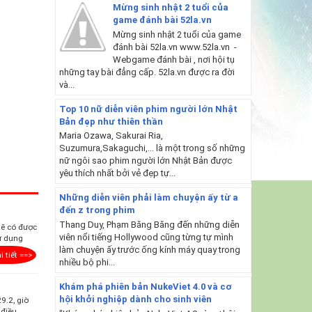
Mừng sinh nhật 2 tuổi của
game đánh bài 52la.vn
Mừng sinh nhật 2 tuổi của game
đánh bài 52la.vn www.52la.vn -
Webgame đánh bài , nơi hội tụ
những tay bài đẳng cấp. 52la.vn được ra đời
và...
Top 10 nữ diễn viên phim người lớn Nhật
Bản đẹp như thiên thần
Maria Ozawa, Sakurai Ria,
Suzumura,Sakaguchi,... là một trong số những
nữ ngôi sao phim người lớn Nhật Bản được
yêu thích nhất bởi vẻ đẹp tự...
Những diễn viên phải làm chuyện ấy từ a
đến z trong phim
Thang Duy, Phạm Băng Băng đến những diễn
sẽ có được
viên nổi tiếng Hollywood cũng từng tự mình
ử dụng
làm chuyện ấy trước ống kính máy quay trong
i tiết ==>
nhiều bộ phi...
Khám phá phiên bản NukeViet 4.0 và cơ
hội khởi nghiệp dành cho sinh viên
9.2, giờ
 điều