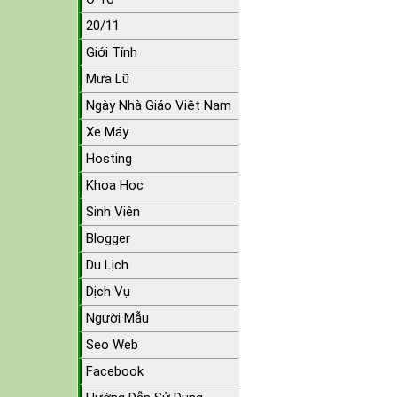
20/11
Giới Tính
Mưa Lũ
Ngày Nhà Giáo Việt Nam
Xe Máy
Hosting
Khoa Học
Sinh Viên
Blogger
Du Lịch
Dịch Vụ
Người Mẫu
Seo Web
Facebook