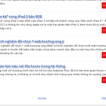
Micr…
Ch
ên kệ" cùng iPad 2 bản 8GB
 kệ" cùng iPad 2 bản 8GB Liệu iPad 3 sẽ tiếp nối thành công của "đàn anh" iPad 2? - 
O) Có thông tin cho rằng Apple sẽ ra mắt hai phiên bản iPad 3, kèm theo đó là một
thấp với b…
Ch
inh nghiệm để chọn 1 web hosting ưng ý
 nghiệm để chọn 1 web hosting ưng ýMột số kinh nghiệm để chọn một web hosting
người vì muốn tiết kiệm tiền hoặc chưa dám mạnh dạn đầu tư nên hay tìm những f
 thường thì các bạ…
Ch
ệm làm việc với file hosts trong hệ thống
g một số chương trình tiện ích hỗ trợ như Adblock Plus đã trở nên khá quen thuộc 
ùng chúng ta, vì không ai có thể chịu được tình trạng quá nhiều thông tin quảng cáo
Ch
Home
Ol